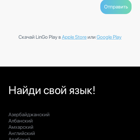
Скачай LinGo Play в
Apple Store
или
Google Play
Найди свой язык!
Азербайджанский
Албанский
Амхарский
Английский
Арабский