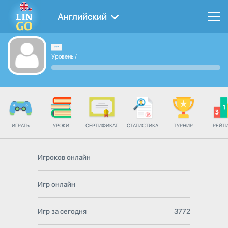
Английский
Уровень
/
ИГРАТЬ
УРОКИ
СЕРТИФИКАТ
СТАТИСТИКА
ТУРНИР
РЕЙТ
Игроков онлайн
Игр онлайн
Игр за сегодня
3772