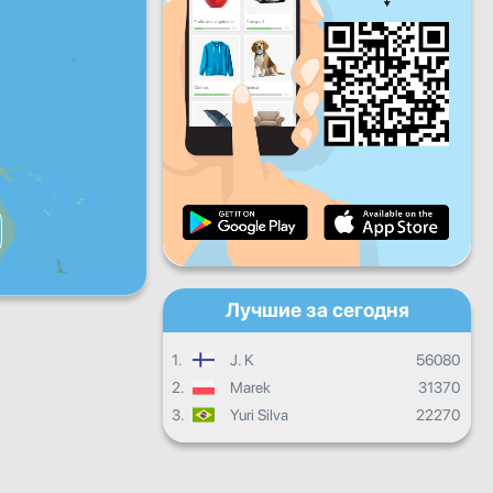
Пт
Сб
Вс
Ежедневный прогресс
Ежемесячный прогресс
Сертификат
Общий прогресс
Лучшие за сегодня
1.
J. K
56080
2.
Marek
31370
3.
Yuri Silva
22270