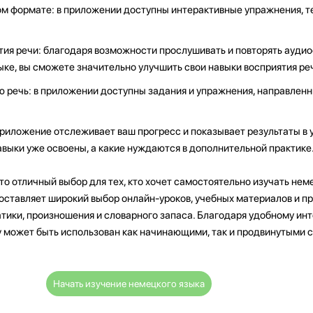
ом формате: в приложении доступны интерактивные упражнения, те
тия речи: благодаря возможности прослушивать и повторять ауди
ке, вы сможете значительно улучшить свои навыки восприятия реч
ю речь: в приложении доступны задания и упражнения, направленн
приложение отслеживает ваш прогресс и показывает результаты в 
навыки уже освоены, а какие нуждаются в дополнительной практике
это отличный выбор для тех, кто хочет самостоятельно изучать нем
ставляет широкий выбор онлайн-уроков, учебных материалов и п
тики, произношения и словарного запаса. Благодаря удобному ин
ay может быть использован как начинающими, так и продвинутыми 
Начать изучение немецкого языка