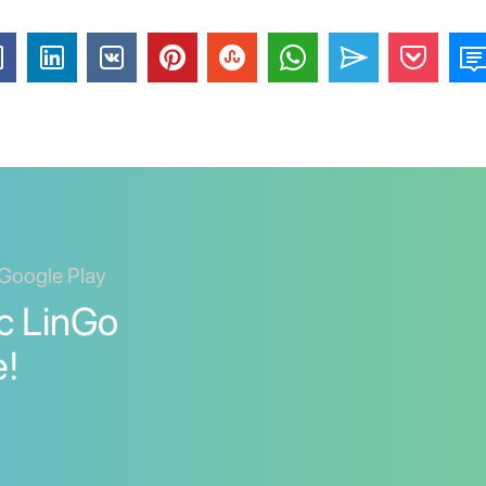
Google Play
с LinGo
е!