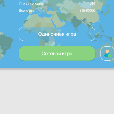
Игр за сегодня
4614
Всего игр
31540056
Одиночная игра
Сетевая игра