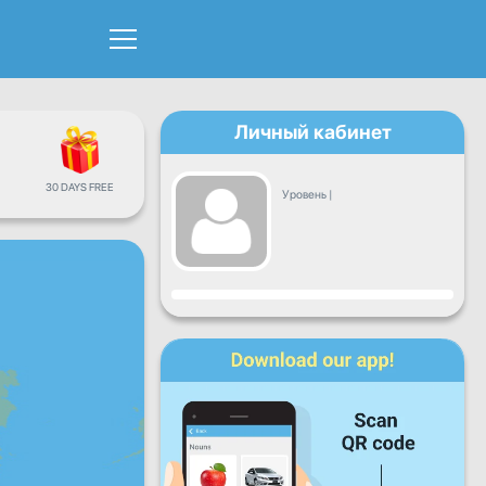
Личный кабинет
30 DAYS FREE
Уровень
|
Прогресс
Пн
Вт
Ср
Чт