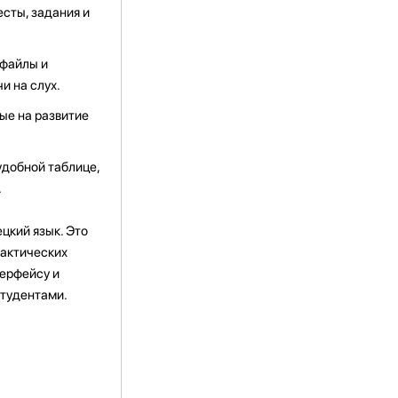
сты, задания и
офайлы и
и на слух.
ые на развитие
удобной таблице,
.
ецкий язык. Это
рактических
терфейсу и
студентами.