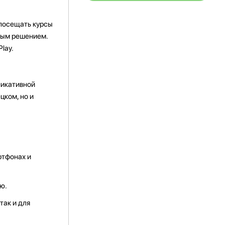
 посещать курсы
чным решением.
lay.
никативной
цком, но и
ртфонах и
ю.
так и для