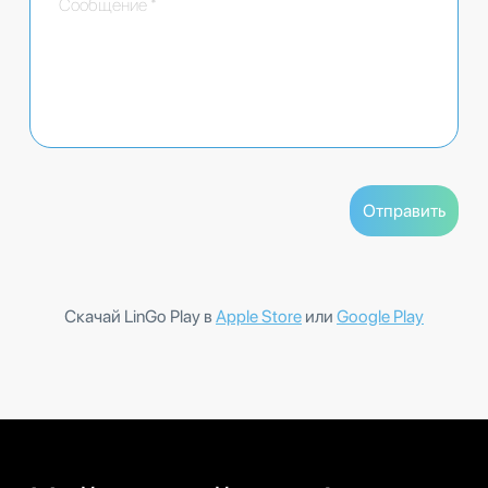
Скачай LinGo Play в
Apple Store
или
Google Play