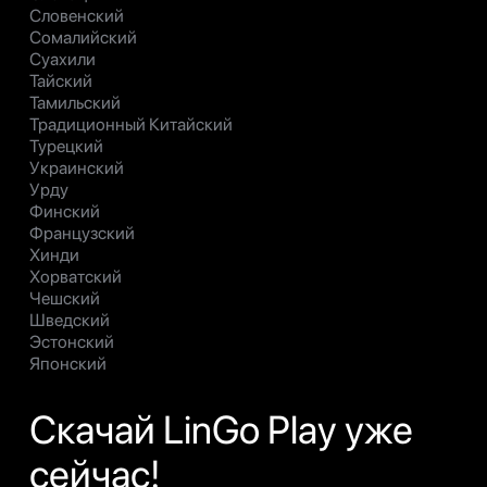
Словенский
Сомалийский
Суахили
Тайский
Тамильский
Традиционный Китайский
Турецкий
Украинский
Урду
Финский
Французский
Хинди
Хорватский
Чешский
Шведский
Эстонский
Японский
Скачай LinGo Play уже
сейчас!