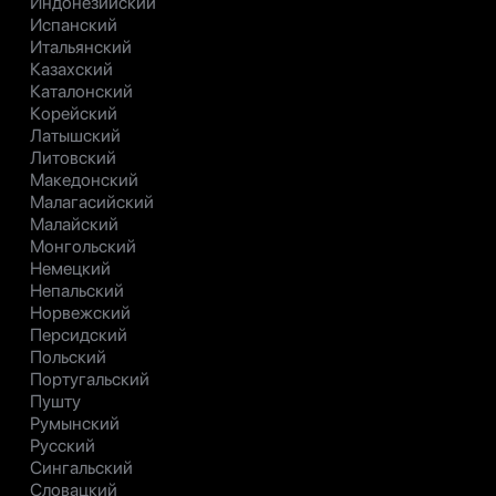
Индонезийский
Испанский
Итальянский
Казахский
Каталонский
Корейский
Латышский
Литовский
Македонский
Малагасийский
Малайский
Монгольский
Немецкий
Непальский
Норвежский
Персидский
Польский
Португальский
Пушту
Румынский
Русский
Сингальский
Словацкий