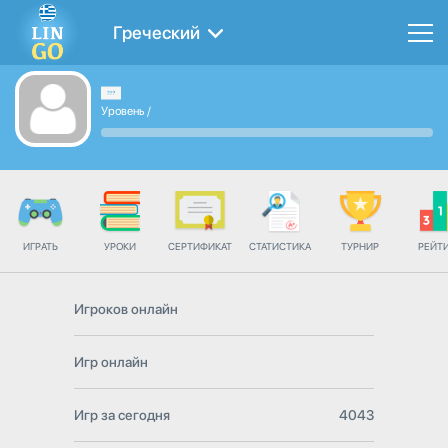
Греческий
Уровень
/
ИГРАТЬ
УРОКИ
СЕРТИФИКАТ
СТАТИСТИКА
ТУРНИР
РЕЙТ
Игроков онлайн
Игр онлайн
Игр за сегодня
4043