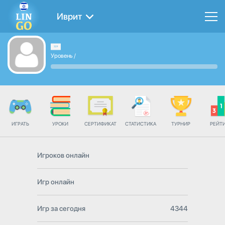
Иврит
Уровень
/
ИГРАТЬ
УРОКИ
СЕРТИФИКАТ
СТАТИСТИКА
ТУРНИР
РЕЙТ
Игроков онлайн
Игр онлайн
Игр за сегодня
4344