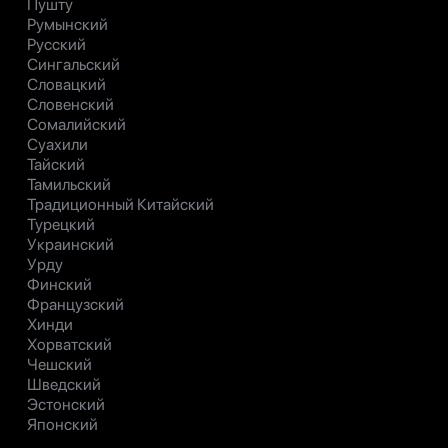
Пушту
Румынский
Русский
Сингальский
Словацкий
Словенский
Сомалийский
Суахили
Тайский
Тамильский
Традиционный Китайский
Турецкий
Украинский
Урду
Финский
Французский
Хинди
Хорватский
Чешский
Шведский
Эстонский
Японский