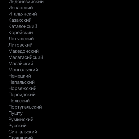
Индонезийский
Испанский
Итальянский
Казахский
Каталонский
Корейский
Латышский
Литовский
Македонский
Малагасийский
Малайский
Монгольский
Немецкий
Непальский
Норвежский
Персидский
Польский
Португальский
Пушту
Румынский
Русский
Сингальский
Словацкий