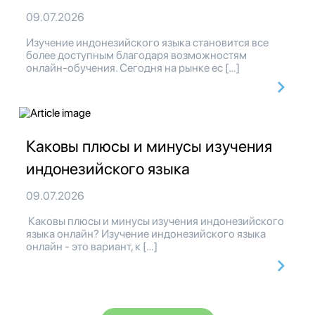
09.07.2026
Изучение индонезийского языка становится все
более доступным благодаря возможностям
онлайн-обучения. Сегодня на рынке ес […]
Каковы плюсы и минусы изучения
индонезийского языка
09.07.2026
Каковы плюсы и минусы изучения индонезийского
языка онлайн? Изучение индонезийского языка
онлайн - это вариант, к […]