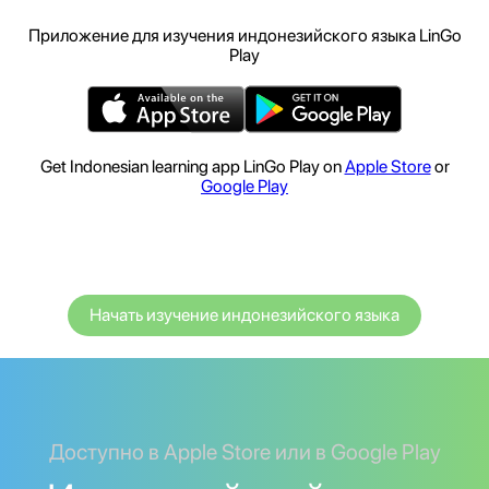
Приложение для изучения индонезийского языка LinGo
Play
Get Indonesian learning app LinGo Play on
Apple Store
or
Google Play
Начать изучение индонезийского языка
Доступно в Apple Store или в Google Play