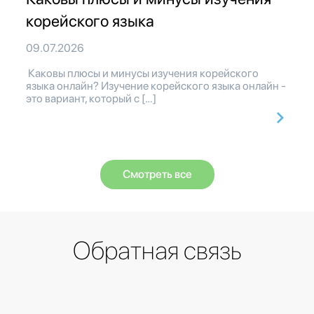
корейского языка
09.07.2026
Каковы плюсы и минусы изучения корейского
языка онлайн? Изучение корейского языка онлайн -
это вариант, который с […]
Смотреть все
Обратная связь