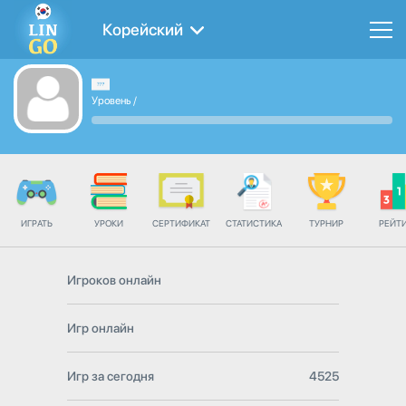
Корейский
Уровень
/
ИГРАТЬ
УРОКИ
СЕРТИФИКАТ
СТАТИСТИКА
ТУРНИР
РЕЙТ
Игроков онлайн
Игр онлайн
Игр за сегодня
4525