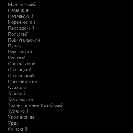
Монгольский
Немецкий
Непальский
Норвежский
Персидский
Польский
Португальский
Пушту
Румынский
Русский
Сингальский
Словацкий
Словенский
Сомалийский
Суахили
Тайский
Тамильский
Традиционный Китайский
Турецкий
Украинский
Урду
Финский