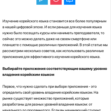
Изучение корейского языка становится все более популярным
в нашей цифровой эпохе. И если раньше для изучения языка
нужно было посещать курсы или нанимать преподавателя, то
сейчас это можно делать даже на своем смартфоне или
планшете с помощью различных приложений. В этой статье мы
рассмотрим несколько советов, как использовать различные
приложения для эффективного изучения корейского языка.
Выбирайте приложения соответствующие вашему уровню
владения корейским языком
Первое, что нужно сделать при выборе приложения - это
определить свой уровень владения корейским языком. На
рынке существует множество приложений, которые
разработаны для разных уровней владения языком: от
начального до продвинутого. Если вы начинающий студент,