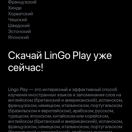
Французский
Хинди
Хорватский
Чешский
Шведский
Эстонский
Японский
Скачай LinGo Play уже
сейчас!
Lingo Play — это интересный и эффективный способ
изучения иностранных языков и запоминания слов на
английском (британский и американский), испанском,
французском, немецком, итальянском, португальском
(бразильском и европейском), арабском, русском,
турецком, японском, китайском или корейском,
английском (британский и американский), испанском,
французском, немецком, итальянском, португальском
(бразильский и европейский), арабском, русском,