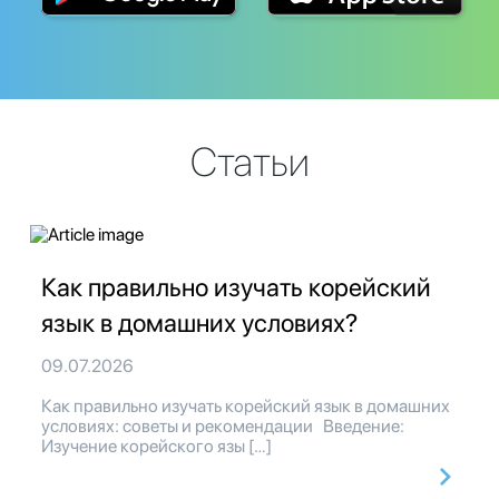
Статьи
Как правильно изучать корейский
язык в домашних условиях?
09.07.2026
Как правильно изучать корейский язык в домашних
условиях: советы и рекомендации Введение:
Изучение корейского язы […]