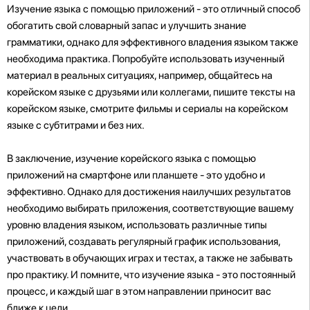
Изучение языка с помощью приложений - это отличный способ
обогатить свой словарный запас и улучшить знание
грамматики, однако для эффективного владения языком также
необходима практика. Попробуйте использовать изученный
материал в реальных ситуациях, например, общайтесь на
корейском языке с друзьями или коллегами, пишите тексты на
корейском языке, смотрите фильмы и сериалы на корейском
языке с субтитрами и без них.
В заключение, изучение корейского языка с помощью
приложений на смартфоне или планшете - это удобно и
эффективно. Однако для достижения наилучших результатов
необходимо выбирать приложения, соответствующие вашему
уровню владения языком, использовать различные типы
приложений, создавать регулярный график использования,
участвовать в обучающих играх и тестах, а также не забывать
про практику. И помните, что изучение языка - это постоянный
процесс, и каждый шаг в этом направлении приносит вас
ближе к цели.