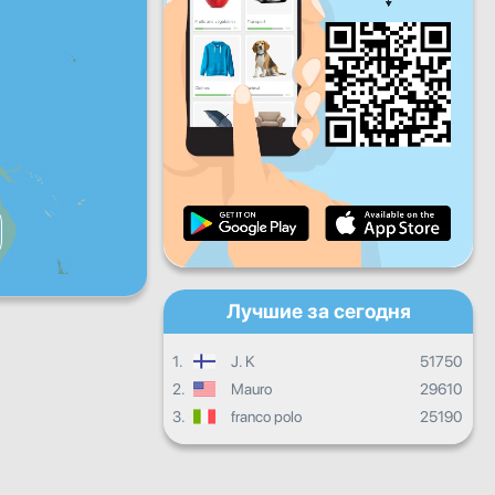
Пт
Сб
Вс
Ежедневный прогресс
Ежемесячный прогресс
Сертификат
Общий прогресс
Лучшие за сегодня
1.
J. K
51750
2.
Mauro
29610
3.
franco polo
25190