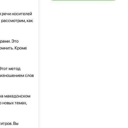
я речи носителей
ы рассмотрим, как
трами. Это
помнить. Кроме
Этот метод
роизношением слов
 на македонском
о новых темах,
итров. Вы