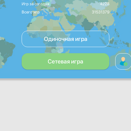
Игр за сегодня
4228
Всего игр
31531379
Одиночная игра
Сетевая игра