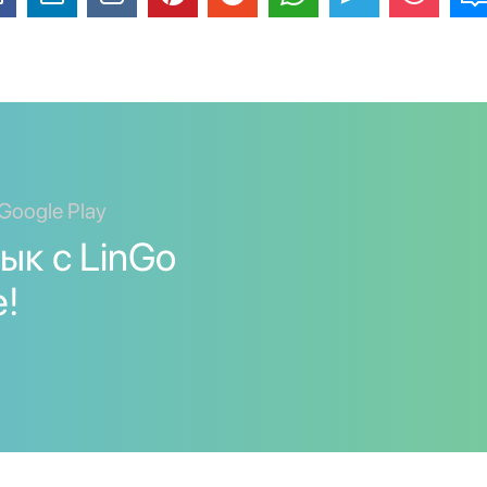
Google Play
ык с LinGo
е!