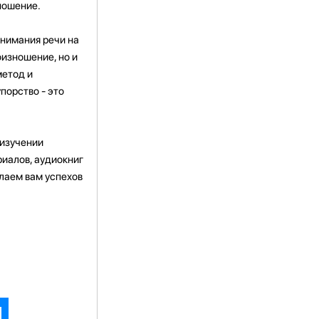
ношение.
онимания речи на
оизношение, но и
метод и
порство - это
 изучении
риалов, аудиокниг
лаем вам успехов