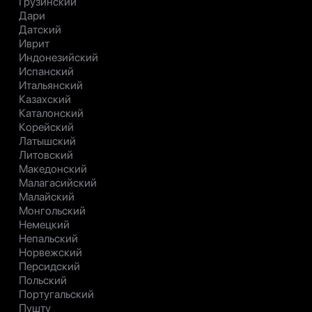
Грузинский
Дари
Датский
Иврит
Индонезийский
Испанский
Итальянский
Казахский
Каталонский
Корейский
Латышский
Литовский
Македонский
Малагасийский
Малайский
Монгольский
Немецкий
Непальский
Норвежский
Персидский
Польский
Португальский
Пушту