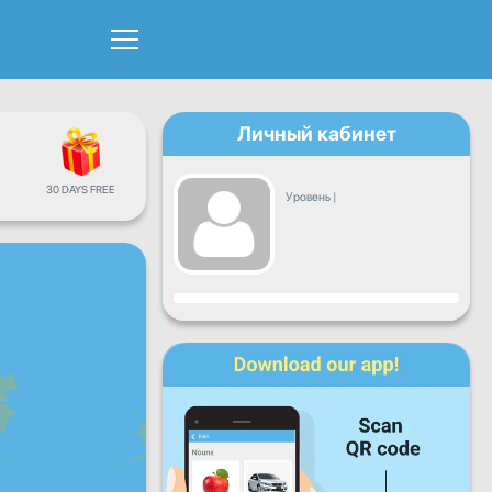
Личный кабинет
30 DAYS FREE
Уровень
|
Прогресс
Пн
Вт
Ср
Чт