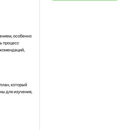
анием, особенно
ть процесс
екомендаций,
план, который
ны для изучения,