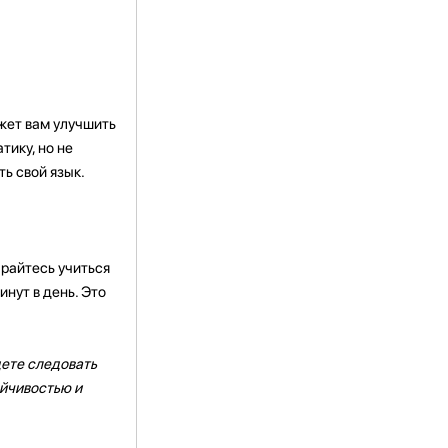
ожет вам улучшить
тику, но не
ь свой язык.
арайтесь учиться
инут в день. Это
дете следовать
ойчивостью и