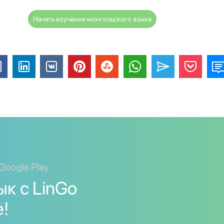
Начать изучение монгольского языка
Google Play
к с LinGo
е!