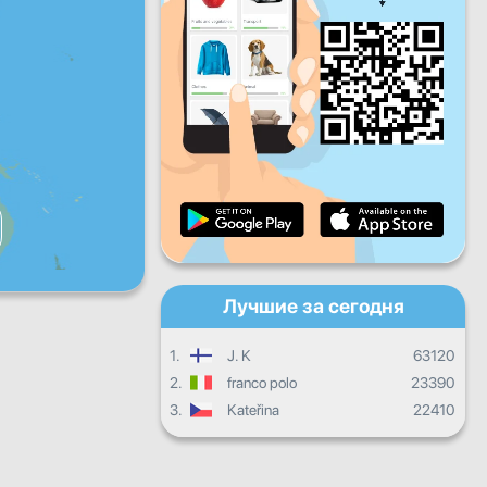
Пт
Сб
Вс
Ежедневный прогресс
Ежемесячный прогресс
Сертификат
Общий прогресс
Лучшие за сегодня
1.
J. K
63120
2.
franco polo
23390
3.
Kateřina
22410