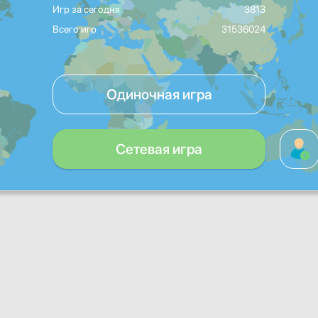
Игр за сегодня
3813
Всего игр
31536024
Одиночная игра
Сетевая игра