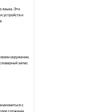
о языка. Это
х устройств и
е.
 своем окружении,
 словарный запас
 знакомиться с
более сложным.