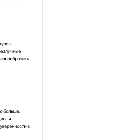
курсы,
 различные
разнообразить
о больше.
ио- и
 уверенности в