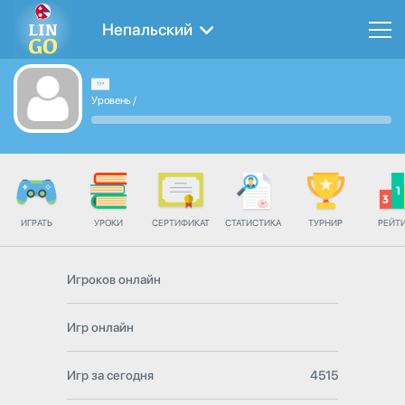
Непальский
Уровень
/
ИГРАТЬ
УРОКИ
СЕРТИФИКАТ
СТАТИСТИКА
ТУРНИР
РЕЙТ
Игроков онлайн
Игр онлайн
Игр за сегодня
4515