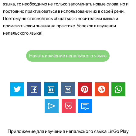
языка, то необходимо не только запоминать новые слова, но и
постоянно практиковаться в использовании их в своей речи.
Поэтому не стесняйтесь общаться с носителями языка и
применять свои знания на практике. Успехов в изучении
непальского языка!
Начать изучение непальского языка
Приложение для изучения непальского языка LinGo Play