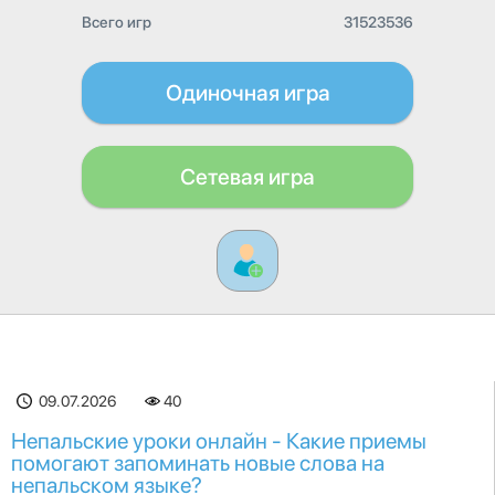
Всего игр
31523536
Одиночная игра
Сетевая игра
09.07.2026
40
Непальские уроки онлайн - Какие приемы
помогают запоминать новые слова на
непальском языке?