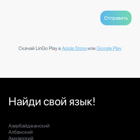
Скачай LinGo Play в
Apple Store
или
Google Play
Найди свой язык!
Азербайджанский
Албанский
Амхарский