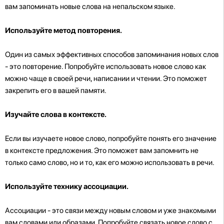
вам запоминать новые слова на непальском языке.
Используйте метод повторения.
Один из самых эффективных способов запоминания новых слов
- это повторение. Попробуйте использовать новое слово как
можно чаще в своей речи, написании и чтении. Это поможет
закрепить его в вашей памяти.
Изучайте слова в контексте.
Если вы изучаете новое слово, попробуйте понять его значение
в контексте предложения. Это поможет вам запомнить не
только само слово, но и то, как его можно использовать в речи.
Используйте технику ассоциации.
Ассоциации - это связи между новым словом и уже знакомыми
вам словами или образами. Попробуйте связать новое слово с