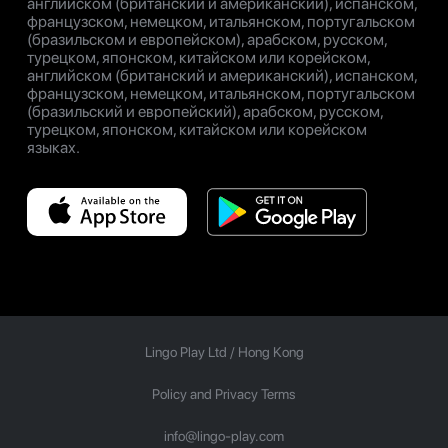
английском (британский и американский), испанском,
французском, немецком, итальянском, португальском
(бразильском и европейском), арабском, русском,
турецком, японском, китайском или корейском,
английском (британский и американский), испанском,
французском, немецком, итальянском, португальском
(бразильский и европейский), арабском, русском,
турецком, японском, китайском или корейском
языках.
Lingo Play Ltd /
Hong Kong
Policy and Privacy Terms
info@lingo-play.com