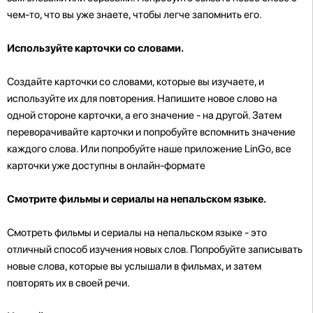
чем-то, что вы уже знаете, чтобы легче запомнить его.
Используйте карточки со словами.
Создайте карточки со словами, которые вы изучаете, и
используйте их для повторения. Напишите новое слово на
одной стороне карточки, а его значение - на другой. Затем
переворачивайте карточки и попробуйте вспомнить значение
каждого слова. Или попробуйте наше приложение LinGo, все
карточки уже доступны в онлайн-формате
Смотрите фильмы и сериалы на непальском языке.
Смотреть фильмы и сериалы на непальском языке - это
отличный способ изучения новых слов. Попробуйте записывать
новые слова, которые вы услышали в фильмах, и затем
повторять их в своей речи.