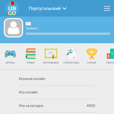
Португальский
Уровень
/
ИГРАТЬ
УРОКИ
СЕРТИФИКАТ
СТАТИСТИКА
ТУРНИР
РЕЙТ
Игроков онлайн
Игр онлайн
Игр за сегодня
4502