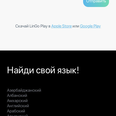
Скачай LinGo Play в
Apple Store
или
Google Play
Найди свой язык!
Азербайджанский
Албанский
Амхарский
Английский
Арабский