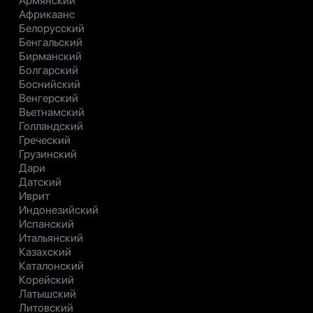
Армянский
Африкаанс
Белорусский
Бенгальский
Бирманский
Болгарский
Боснийский
Венгерский
Вьетнамский
Голландский
Греческий
Грузинский
Дари
Датский
Иврит
Индонезийский
Испанский
Итальянский
Казахский
Каталонский
Корейский
Латышский
Литовский