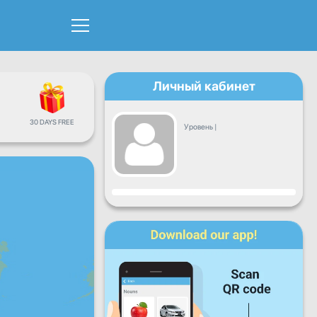
Личный кабинет
30 DAYS FREE
Уровень
|
Прогресс
Пн
Вт
Ср
Чт