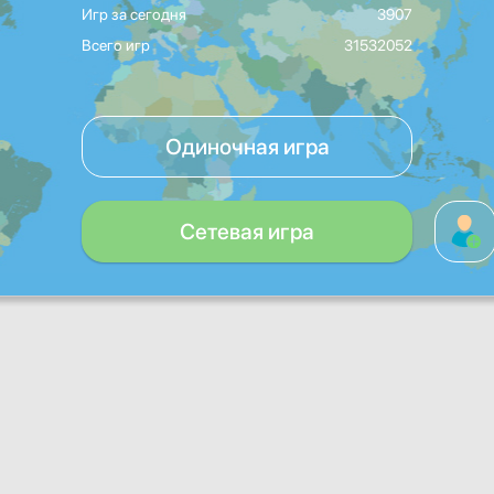
Игр за сегодня
3907
Всего игр
31532052
Одиночная игра
Сетевая игра