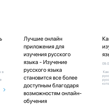
ь
Лучшие онлайн
Ка
приложения для
из
изучения русского
яз
языка - Изучение
09.
русского языка
к в
Как
рус
становится все более
е
русс
кото
доступным благодаря
возможностям онлайн-
обучения