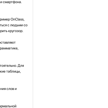
 и смартфона.
пример OnClass,
ться с людьми со
рить кругозор.
оставляют
грамматике,
тоятельно. Для
кие таблицы,
ния слов и
формальной