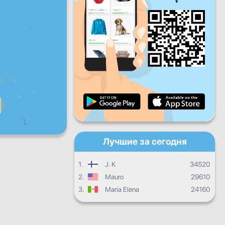
Пт
Сб
Вс
Ежедневный прогресс
Ежемесячный прогресс
Сертификат
Общий прогресс
Лучшие за сегодня
1.
J. K
34520
2.
Mauro
29610
3.
Maria Elena
24160