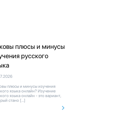
ковы плюсы и минусы
учения русского
ыка
07.2026
овы плюсы и минусы изучения
ского языка онлайн? Изучение
кого языка онлайн - это вариант,
рый стано […]