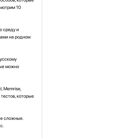
смотрим 10
ю среду и
рами на родном
русскому
рые можно
l, Memrise,
 тестов, которые
ее сложные.
с.