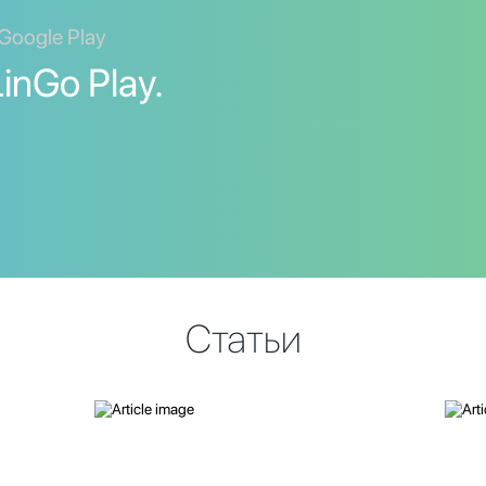
Google Play
inGo Play.
Статьи