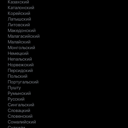
Казахский
Каталонский
Корейский
Латышский
Литовский
Македонский
Малагасийский
Малайский
Монгольский
Немецкий
Непальский
Норвежский
Персидский
Польский
Португальский
Пушту
Румынский
Русский
Сингальский
Словацкий
Словенский
Сомалийский
Суахили