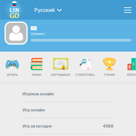
Русский
Уровень
/
ИГРАТЬ
УРОКИ
СЕРТИФИКАТ
СТАТИСТИКА
ТУРНИР
РЕЙТ
Игроков онлайн
Игр онлайн
Игр за сегодня
4588