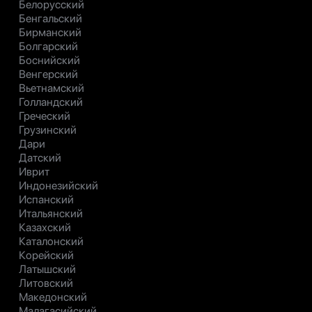
Белорусский
Бенгальский
Бирманский
Болгарский
Боснийский
Венгерский
Вьетнамский
Голландский
Греческий
Грузинский
Дари
Датский
Иврит
Индонезийский
Испанский
Итальянский
Казахский
Каталонский
Корейский
Латышский
Литовский
Македонский
Малагасийский