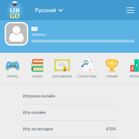
Русский
Уровень
/
ИГРАТЬ
УРОКИ
СЕРТИФИКАТ
СТАТИСТИКА
ТУРНИР
РЕЙТ
Игроков онлайн
Игр онлайн
Игр за сегодня
4104