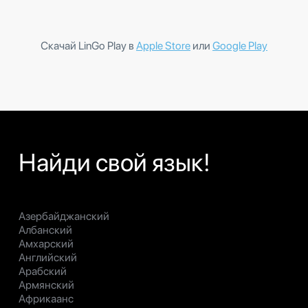
Скачай LinGo Play в
Apple Store
или
Google Play
Найди свой язык!
Азербайджанский
Албанский
Амхарский
Английский
Арабский
Армянский
Африкаанс