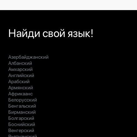
Найди свой язык!
Азербайджанский
Албанский
Амхарский
Английский
Арабский
Армянский
Африкаанс
Белорусский
Бенгальский
Бирманский
Болгарский
Боснийский
Венгерский
Вьетнамский