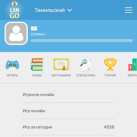
Тамильский
Уровень
/
ИГРАТЬ
УРОКИ
СЕРТИФИКАТ
СТАТИСТИКА
ТУРНИР
РЕЙТ
Игроков онлайн
Игр онлайн
Игр за сегодня
4528