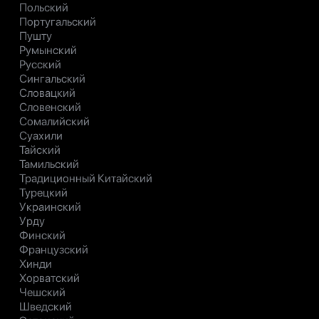
Польский
Португальский
Пушту
Румынский
Русский
Сингальский
Словацкий
Словенский
Сомалийский
Суахили
Тайский
Тамильский
Традиционный Китайский
Турецкий
Украинский
Урду
Финский
Французский
Хинди
Хорватский
Чешский
Шведский