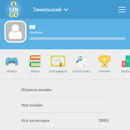
Тамильский
Уровень
/
ИГРАТЬ
УРОКИ
СЕРТИФИКАТ
СТАТИСТИКА
ТУРНИР
РЕЙТ
Игроков онлайн
Игр онлайн
Игр за сегодня
3995