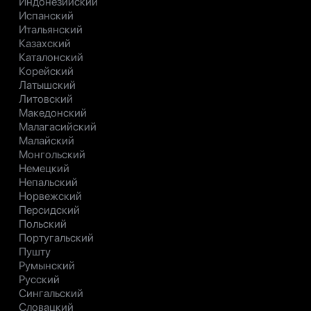
Индонезийский
Испанский
Итальянский
Казахский
Каталонский
Корейский
Латышский
Литовский
Македонский
Малагасийский
Малайский
Монгольский
Немецкий
Непальский
Норвежский
Персидский
Польский
Португальский
Пушту
Румынский
Русский
Сингальский
Словацкий