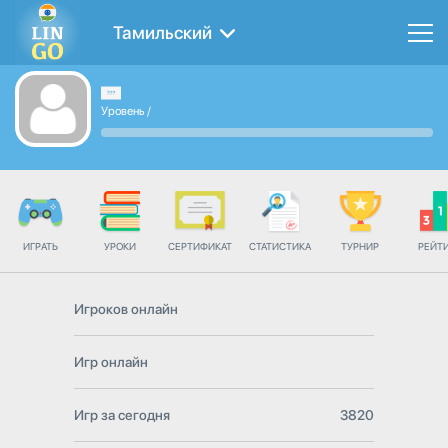
Тамильский
Уровень
/
ИГРАТЬ
УРОКИ
СЕРТИФИКАТ
СТАТИСТИКА
ТУРНИР
РЕЙТ
Игроков онлайн
Игр онлайн
Игр за сегодня
3820