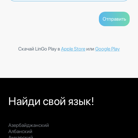
Скачай LinGo Play в
Apple Store
или
Google Play
Найди свой язык!
Азербайджанский
Албанский
Амхарский