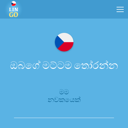
ඔබගේ මට්ටම තෝරන්න
මම
නවකයෙක්