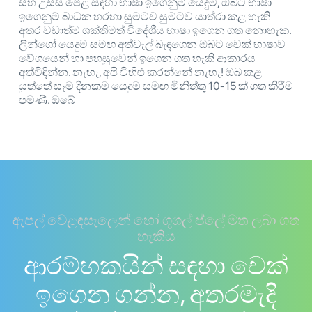
සහ උසස් පෙළ සඳහා භාෂා ඉගෙනුම් යෙදුම, ඔබට භාෂා
ඉගෙනුම් බාධක හරහා සුමටව සුමටව යාත්රා කළ හැකි
අතර වඩාත්ම ශක්තිමත් විදේශීය භාෂා ඉගෙන ගත නොහැක.
ලින්ගෝ යෙදුම සමඟ අත්වැල් බැඳගෙන ඔබට චෙක් භාෂාව
වේගයෙන් හා පහසුවෙන් ඉගෙන ගත හැකි ආකාරය
අත්විඳින්න. නැහැ, අපි විහිළු කරන්නේ නැහැ! ඔබ කළ
යුත්තේ සෑම දිනකම යෙදුම සමඟ මිනිත්තු 10-15 ක් ගත කිරීම
පමණි. ඔබේ
ඇපල් වෙළඳසැලෙන් හෝ ගූගල් ප්ලේ මත ලබා ගත
හැකිය
ආරම්භකයින් සඳහා චෙක්
ඉගෙන ගන්න, අතරමැදි