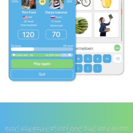
ඇපල් වෙළඳසැලෙන් හෝ ගූගල් ප්ලේ මත ලබා ගත