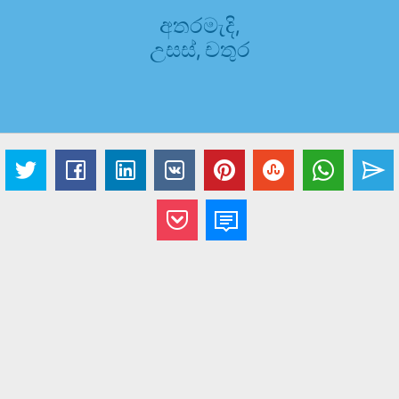
අතරමැදි,
උසස්, චතුර​