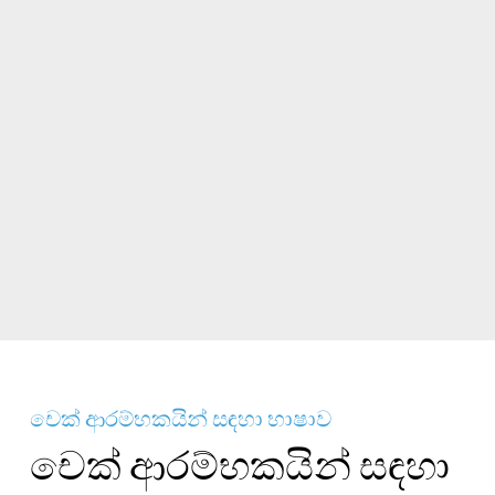
චෙක් ආරම්භකයින් සඳහා භාෂාව
චෙක් ආරම්භකයින් සඳහා