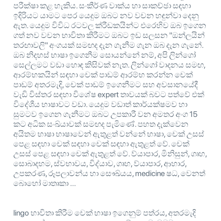
පරීක්ෂා කළ හැකිය. සංකීර්ණ වාක්ය හා සාකච්ඡා සඳහා
ඉදිරියට යාමට පෙර යෙදුම ඔබට නව වචන හඳුන්වා දෙනු
ඇත. යෙදුම විවිධ රටවල ක්රීඩකයින්ට එරෙහිව ඔබ ඉගෙන
ගත් නව වචන භාවිතා කිරීමට ඔබට ඉඩ සලසන "ඔන්ලයින්
තරඟාවලි" අංගයක් සමඟද දැන ගැනීම ගැන ඔබ දැන ගැනේ.
ඔබ නිදහස් භාෂා ඉගෙනීම සොයන්නේ නම්, අපි ලින්ගෝ
සෙල්ලමට වඩා හොඳ කිසිවක් නැත. ලින්ගෝ වාදනය සමඟ,
ආරම්භකයින් සඳහා චෙක් පාඩම් ආරම්භ කරන්න චෙක්
පාඩම් අතරමැදි, චෙක් පාඩම් ඉගෙනීමට සහ අවසානයේදී
වැඩි විස්තර සඳහා විශේෂ expert තාවයක් බවට පත්වේ එක්
විදේශීය භාෂාවට වඩා. යෙදුම වඩාත් කාර්යක්ෂමව හා
සුමටව ඉගෙන ගැනීමට ඔබට උපකාරී වන අමතර අංග 15
කට අධික සංඛ්යාවක් සමඟද පැමිණේ. පහත දැක්වෙන
අයිතම භාෂා භාෂාවෙන් ඇතුළත් වන්නේ භාෂා, චෙක් උසස්
පෙළ සඳහා චෙක් සඳහා චෙක් සඳහා ඇතුළත් වේ. චෙක්
උසස් පෙළ සඳහා චෙක් ඇතුළත් වේ. ව්යාපාර, මිනිසුන්, ගෘහ,
සොබාදහම, ස්වභාවය, විද්යාව, ගෘහ, ව්යාපාර, ආහාර,
උපකරණ, රූපලාවන්ය හා සෞඛ්යය, medicine ෂධ, වෙනත්
බොහෝ මාතෘකා ...
lingo භාවිතා කිරීම චෙක් භාෂා ඉගෙනුම් පත්රය, අතරමැදි