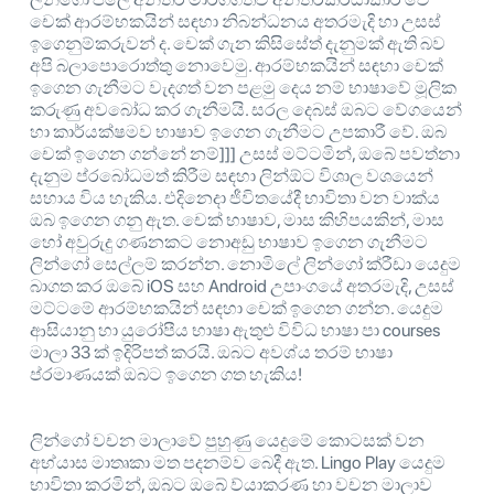
චෙක් ආරම්භකයින් සඳහා නිබන්ධනය අතරමැදි හා උසස්
ඉගෙනුම්කරුවන් ද. චෙක් ගැන කිසිසේත් දැනුමක් ඇති බව
අපි බලාපොරොත්තු නොවෙමු. ආරම්භකයින් සඳහා චෙක්
ඉගෙන ගැනීමට වැදගත් වන පළමු දෙය නම් භාෂාවේ මූලික
කරුණු අවබෝධ කර ගැනීමයි. සරල දෙබස් ඔබට වේගයෙන්
හා කාර්යක්ෂමව භාෂාව ඉගෙන ගැනීමට උපකාරී වේ. ඔබ
චෙක් ඉගෙන ගන්නේ නම්]]] උසස් මට්ටමින්, ඔබේ පවත්නා
දැනුම ප්රබෝධමත් කිරීම සඳහා ලින්ඕට විශාල වශයෙන්
සහාය විය හැකිය. එදිනෙදා ජීවිතයේදී භාවිතා වන වාක්ය
ඔබ ඉගෙන ගනු ඇත. චෙක් භාෂාව, මාස කිහිපයකින්, මාස
හෝ අවුරුදු ගණනකට නොඅඩු භාෂාව ඉගෙන ගැනීමට
ලින්ගෝ සෙල්ලම් කරන්න. නොමිලේ ලින්ගෝ ක්රීඩා යෙදුම
බාගත කර ඔබේ iOS සහ Android උපාංගයේ අතරමැදි, උසස්
මට්ටමේ ආරම්භකයින් සඳහා චෙක් ඉගෙන ගන්න. යෙදුම
ආසියානු හා යුරෝපීය භාෂා ඇතුළු විවිධ භාෂා පා courses
මාලා 33 ක් ඉදිරිපත් කරයි. ඔබට අවශ්ය තරම් භාෂා
ප්රමාණයක් ඔබට ඉගෙන ගත හැකිය!
ලින්ගෝ වචන මාලාවේ පුහුණු යෙදුමේ කොටසක් වන
අභ්යාස මාතෘකා මත පදනම්ව බෙදී ඇත. Lingo Play යෙදුම
භාවිතා කරමින්, ඔබට ඔබේ ව්යාකරණ හා වචන මාලාව