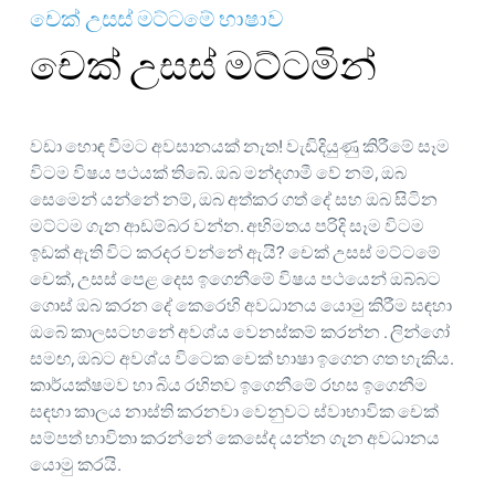
චෙක් උසස් මට්ටමේ භාෂාව
චෙක් උසස් මට්ටමින්
වඩා හොඳ වීමට අවසානයක් නැත! වැඩිදියුණු කිරීමේ සෑම
විටම විෂය පථයක් තිබේ. ඔබ මන්දගාමී වේ නම්, ඔබ
සෙමෙන් යන්නේ නම්, ඔබ අත්කර ගත් දේ සහ ඔබ සිටින
මට්ටම ගැන ආඩම්බර වන්න. අභිමතය පරිදි සෑම විටම
ඉඩක් ඇති විට කරදර වන්නේ ඇයි? චෙක් උසස් මට්ටමේ
චෙක්, උසස් පෙළ දෙස ඉගෙනීමේ විෂය පථයෙන් ඔබ්බට
ගොස් ඔබ කරන දේ කෙරෙහි අවධානය යොමු කිරීම සඳහා
ඔබේ කාලසටහනේ අවශ්ය වෙනස්කම් කරන්න . ලින්ගෝ
සමඟ, ඔබට අවශ්ය විටෙක චෙක් භාෂා ඉගෙන ගත හැකිය.
කාර්යක්ෂමව හා බිය රහිතව ඉගෙනීමේ රහස ඉගෙනීම
සඳහා කාලය නාස්ති කරනවා වෙනුවට ස්වාභාවික චෙක්
සම්පත් භාවිතා කරන්නේ කෙසේද යන්න ගැන අවධානය
යොමු කරයි.