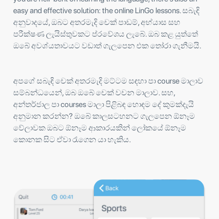
easy and effective solution: the online LinGo lessons. සබැඳි
අනුවාදයේ, ඔබට අතරමැදි චෙක් පාඩම්, අභ්යාස සහ
පරීක්ෂණ ලැයිස්තුවකට ප්රවේශය ලැබේ. ඔබ කළ යුත්තේ
ඔබේ අවශ්යතාවයට වඩාත් ගැලපෙන එක තෝරා ගැනීමයි.
අපගේ සබැඳි චෙක් අතරමැදි මට්ටම සඳහා පා course මාලාව
සම්බන්ධයෙන්, ඔබ ඔබේ චෙක් වචන මාලාව. සහ,
අන්තර්ජාල පා courses මාලා පිළිබඳ හොඳම දේ කුමක්දැයි
අනුමාන කරන්න? ඔබේ කාලසටහනට ගැලපෙන ඕනෑම
වේලාවක ඔබට ඕනෑම ආකාරයකින් ලෝකයේ ඕනෑම
කොනක සිට ඒවා රැගෙන යා හැකිය.