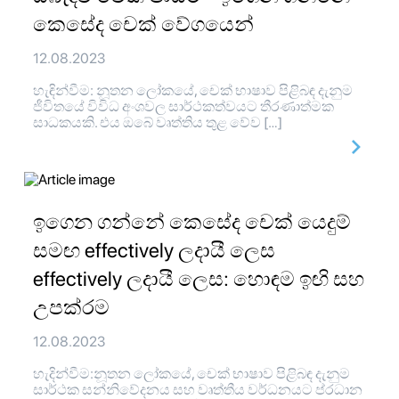
කෙසේද චෙක් වේගයෙන්
12.08.2023
හැඳින්වීම: නූතන ලෝකයේ, චෙක් භාෂාව පිළිබඳ දැනුම
ජීවිතයේ විවිධ අංශවල සාර්ථකත්වයට තීරණාත්මක
සාධකයකි. එය ඔබේ වෘත්තිය තුළ වේව […]
ඉගෙන ගන්නේ කෙසේද චෙක් යෙදුම්
සමඟ effectively ලදායී ලෙස
effectively ලදායී ලෙස: හොඳම ඉඟි සහ
උපක්රම
12.08.2023
හැදින්වීම:නූතන ලෝකයේ, චෙක් භාෂාව පිළිබඳ දැනුම
සාර්ථක සන්නිවේදනය සහ වෘත්තීය වර්ධනයට ප්රධාන