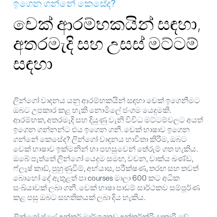
ඉගෙන ගන්නේ කෙසේද?
චෙක් ආරම්භකයින් සඳහා,
අතරමැදි සහ උසස් මට්ටම්
සඳහා
ලින්ගෝ වාදනය යනු ආරම්භකයින් සඳහා චෙක් ඉගෙනීමට
ඔබට උපකාර කළ හැකි නොමිලේ ජංගම යෙදුමකි.
ආරම්භක, අතරමැදි සහ දියුණු වැනි විවිධ මට්ටම්වලට අයත්
ඉගෙන ගන්නන්ට එය ඉගෙන ගනී. චෙක් භාෂාව ඉගෙන
ගන්නේ කෙසේද? ලින්ගෝ වාදනය භාවිතා කිරීම, ඔබට
චෙක් භාෂාව ඉක්මනින් හා පහසුවෙන් තේරුම් ගත හැකිය.
ඔබේ පැත්තේ ලින්ගෝ යෙදුම සමඟ, වචන, වාක්ය ඛණ්ඩ,
ෆ්ලෑෂ් කාඩ්, පුහුණුවීම්, අභ්යාස, පරීක්ෂණ, තරඟ සහ තවත්
බොහෝ දේ ඇතුළත් පා courses මාලා 600 කට අධික
සංඛ්යාවක් ලබා ගනී. චෙක් භාෂා පාඩම් සාර්ථකව සම්පූර්ණ
කළ පසු ඔබට සහතිකයක් ලබා දිය හැකිය.
ලින්ගෝ ප්ලේ අන්තර් මාර්ගගතව අන්තර්ක්රියාකාරී වේ