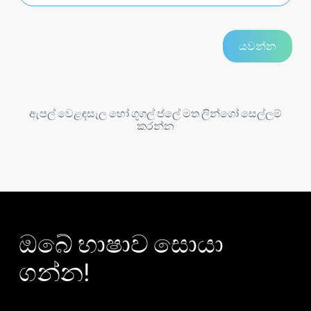
ඇපල් වෙළඳසැල හෝ ගූගල් ප්ලේ මත ලින්ගෝ සෙල්ලම්
කරන්න
ඔබේ භාෂාව සොයා
ගන්න!