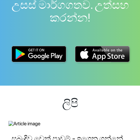
උසස් මාර්ගගතව. උත්සහ
කරන්න!
ලිපි
සබැඳිව චෙක් පාඩම් - ඉගෙන ගන්නේ