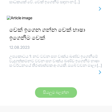
සාධකයක් වේ. චෙක් ඉගෙනීම සඳහා න […]
චෙක් ඉගෙන ගන්න චෙක් භාෂා
ඉගෙනීම චෙක්
12.08.2023
උපකොටය 1: නව වචන සහ වාක්ය ඛණ්ඩ ඉගෙනීමේ
වැදගත්කමනව වචන සහ වාක්ය ඛණ්ඩ ඉගෙනීම භාෂා
සංවර්ධනයේ තීරණාත්මක අංගයකි. ඔබේ වචන මාලා […]
සියලුම බලන්න