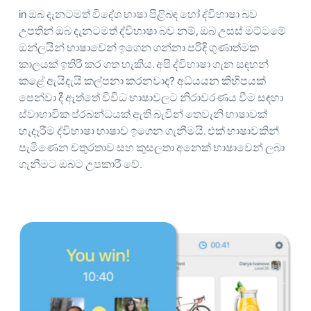
in ඔබ දැනටමත් විදේශ භාෂා පිළිබඳ හෝ ද්විභාෂා බව
උපතින් ඔබ දැනටමත් ද්විභාෂා බව නම්, ඔබ උසස් මට්ටමේ
ඔන්ලයින් භාෂාවෙන් ඉගෙන ගන්නා පරිදි ගුණාත්මක
කාලයක් ඉතිරි කර ගත හැකිය. අපි ද්විභාෂා ගැන සඳහන්
කළේ ඇයිදැයි කල්පනා කරනවාද? අධ්යයන කිහිපයක්
පෙන්වා දී ඇත්තේ විවිධ භාෂාවලට නිරාවරණය වීම සඳහා
ස්වාභාවික ප්රබන්ධයක් ඇති බැවින් තෙවැනි භාෂාවක්
හැදෑරීම ද්විභාෂා භාෂාව ඉගෙන ගැනීමයි. එක් භාෂාවකින්
පැමිණෙන චතුරතාව සහ කුසලතා අනෙක් භාෂාවෙන් ලබා
ගැනීමට ඔබට උපකාරී වේ.