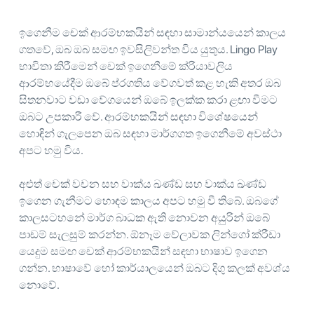
ඉගෙනීම චෙක් ආරම්භකයින් සඳහා සාමාන්යයෙන් කාලය
ගතවේ, ඔබ ඔබ සමඟ ඉවසිලිවන්ත විය යුතුය. Lingo Play
භාවිතා කිරීමෙන් චෙක් ඉගෙනීමේ ක්රියාවලිය
ආරම්භයේදීම ඔබේ ප්රගතිය වේගවත් කළ හැකි අතර ඔබ
සිතනවාට වඩා වේගයෙන් ඔබේ ඉලක්ක කරා ළඟා වීමට
ඔබට උපකාරී වේ. ආරම්භකයින් සඳහා විශේෂයෙන්
හොඳින් ගැලපෙන ඔබ සඳහා මාර්ගගත ඉගෙනීමේ අවස්ථා
අපට හමු විය.
අළුත් චෙක් වචන සහ වාක්ය ඛණ්ඩ සහ වාක්ය ඛණ්ඩ
ඉගෙන ගැනීමට හොඳම කාලය අපට හමු වී තිබේ. ඔබගේ
කාලසටහනේ මාර්ග බාධක ඇති නොවන අයුරින් ඔබේ
පාඩම් සැලසුම් කරන්න. ඕනෑම වේලාවක ලින්ගෝ ක්රීඩා
යෙදුම සමඟ චෙක් ආරම්භකයින් සඳහා භාෂාව ඉගෙන
ගන්න. භාෂාවේ හෝ කාර්යාලයෙන් ඔබට දිගු කලක් අවශ්ය
නොවේ.