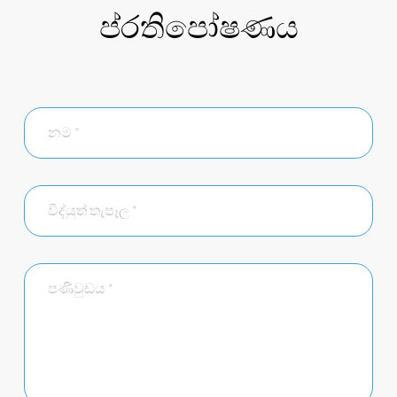
ප්රතිපෝෂණය