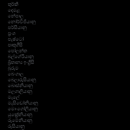
තුර්කි
දෙමළ
නේපාල
නෝර්වීජියානු
පර්සියානු
ප්‍රංශ
පැෂ්ටෝ
පෘතුගීසි
පෝලන්ත
බල්ගේරියානු
බ්‍රිතාන්‍ය ඉංග්‍රීසි
බුරුම
බෙංගාල
බෙලාරුසියානු
බොස්නියානු
මලගාලියානු
මැලේ
මැසිඩෝනියානු
මොංගෝලියානු
යුක්‍රේනියානු
රුමේනියානු
රුසියානු