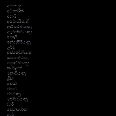
අප්‍රිකානු
අම්හාරික්
අරාබි
අසර්බයිජානි
ආර්මේනියානු
ඇල්බේනියානු
ඉතාලි
ඉන්දුනීසියානු
උර්දු
එස්තෝනියානු
කසකස්ථානු
ක්‍රොඒෂියානු
කැටලන්
කොරියානු
ග්‍රීක
චෙක්
ජපන්
ජර්මානු
ජෝර්ජියානු
ඩාරි
ඩෙන්මාර්ක
තායි