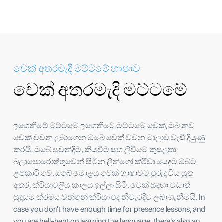
චෙක් අතරමැදි මට්ටමේ භාෂාව
චෙක් අතරමැදි මට්ටමේ
ඉගෙනීමේ මට්ටමේ ඉගෙනීමේ මට්ටමේ චෙක්, ඔබ නව
චෙක් වචන ලබාගෙන ඔබේ චෙක් වචන මාලාව වැඩි දියුණු
කරයි. ඔබේ සවන්දීම, කියවීම සහ ලිවීමේ කුසලතා
බලාපොරොත්තුවෙන් සිටින ලින්ගෝ ක්රීඩා යෙදුම ඔබට
උපකාරී වේ. ඔබේ මොළය චෙක් භාෂාවට පුරුදු විය යුතු
අතර, ක්රියාවලිය කාලය ඉල්ලා සිටී. චෙක් සඳහා වඩාත්
සුදුසුම ක්රමය වන්නේ ක්රියා පද නිවැරදිව ලබා ගැනීමයි. In
case you don't have enough time for presence lessons, and
you are hell-bent on learning the language, there's also an