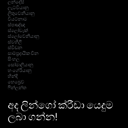
ලන්දේසි
ලැට්වියානු
ලිතුවේනියානු
වියට්නාම
ස්පාඤ්ඤ
ස්ලෝවැක්
ස්ලෝවේනියානු
ස්වහීලී
ස්වීඩන
සාම්ප්‍රදායික චීන
සිංහල
සෝමාලියානු
හංගේරියානු
හින්දි
හෙබ්‍රෙව්
ෆින්ලන්ත
අද ලින්ගෝ ක්රීඩා යෙදුම
ලබා ගන්න!