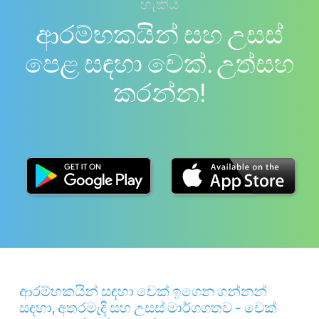
හැකිය
ආරම්භකයින් සහ උසස්
පෙළ සඳහා චෙක්. උත්සහ
කරන්න!
ආරම්භකයින් සඳහා චෙක් ඉගෙන ගන්නන්
සඳහා, අතරමැදි සහ උසස් මාර්ගගතව - චෙක්