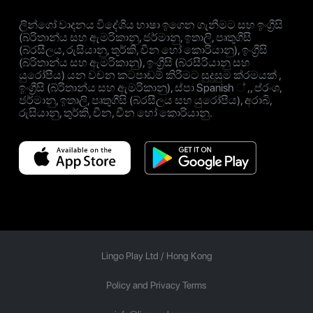
ලින්ගෝ වාදනය විදේශීය භාෂා ඉගෙන ගැනීමට සහ ඉංග්‍රීසි
(බ්රිතාන්ය සහ ඇමරිකානු, ජර්මානු, ඉතාලි, පෘතුගීසි
(බ්රසීලය, රුසියානු, තුර්කි, චීන හෝ කොරියානු), ඉංග්‍රීසි
(බ්රිතාන්ය සහ ඇමරිකානු), ඉංග්‍රීසි (බ්රසීරියානු සහ
යුරෝපීය) යන වචන කටපාඩම් කිරීමට සුදුසුම ක්රමයක් ,
ඉංග්‍රීසි (බ්රිතාන්ය සහ ඇමරිකානු), ස්පා Spanish ් ,, ප්රංශ,
ජර්මානු, ඉතාලි, පෘතුගීසි (බ්රසීලය සහ යුරෝපීය), අරාබි,
රුසියානු, තුර්කි, චීන, චීන හෝ කොරියානු.
Lingo Play Ltd /
Hong Kong
Policy and Privacy Terms