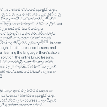
 ඉගෙනීමේ මට්ටමේ යුක්‍රේනියානු,
යානු වචන ලබාගෙන ඔබේ යුක්‍රේනියානු
දියුණු කරයි. ඔබේ සවන්දීම, කියවීම
තා බලාපොරොත්තුවෙන් සිටින ලින්ගෝ
බට උපකාරී වේ. ඔබේ මොළය
ාවට පුරුදු විය යුතු අතර, ක්රියාවලිය
යුක්‍රේනියානු සඳහා වඩාත් සුදුසුම
යා පද නිවැරදිව ලබා ගැනීමයි. In case
ough time for presence lessons, and
on learning the language, there's also an
 solution: the online LinGo lessons.
ඔබට අතරමැදි යුක්‍රේනියානු පාඩම්,
්ෂණ ලැයිස්තුවකට ප්රවේශය ලැබේ.
ඔබේ අවශ්යතාවයට වඩාත් ගැලපෙන
ි.
රේනියානු අතරමැදි මට්ටම සඳහා පා
්බන්ධයෙන්, ඔබ ඔබේ යුක්‍රේනියානු
අන්තර්ජාල පා courses මාලා පිළිබඳ
දැයි අනුමාන කරන්න? ඔබේ