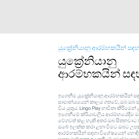
යුක්‍රේනියානු ආරම්භකයින් සඳ
යුක්‍රේනියානු
ආරම්භකයින් සඳ
ඉගෙනීම යුක්‍රේනියානු ආරම්භකයින් ස
සාමාන්යයෙන් කාලය ගතවේ, ඔබ ඔබ 
විය යුතුය. Lingo Play භාවිතා කිරීමෙන් ය
ඉගෙනීමේ ක්රියාවලිය ආරම්භයේදීම ඔ
වේගවත් කළ හැකි අතර ඔබ සිතනවාට
ඔබේ ඉලක්ක කරා ළඟා වීමට ඔබට උපක
ආරම්භකයින් සඳහා විශේෂයෙන් හොඳ