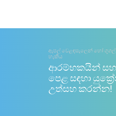
ඇපල් වෙළඳසැලෙන් හෝ ගූගල්
හැකිය
ආරම්භකයින් සහ
පෙළ සඳහා යුක්‍රේ
උත්සහ කරන්න!