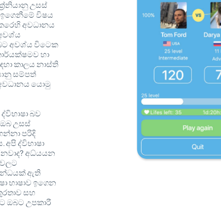
රේනියානු උසස්
ස ඉගෙනීමේ විෂය
කෙරෙහි අවධානය
අවශ්ය
බට අවශ්ය විටෙක
 කාර්යක්ෂමව හා
ඳහා කාලය නාස්ති
ානු සම්පත්
 අවධානය යොමු
 ද්විභාෂා බව
, ඔබ උසස්
්නා පරිදි
 අපි ද්විභාෂා
රනවාද? අධ්යයන
ෂාවලට
බන්ධයක් ඇති
භාෂා භාෂාව ඉගෙන
තුරතාව සහ
මට ඔබට උපකාරී