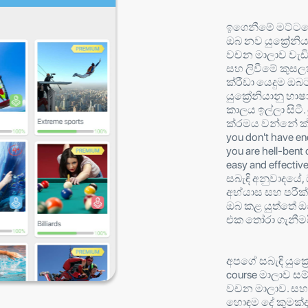
ඉගෙනීමේ මට්ටමේ
ඔබ නව යුක්‍රේනි
වචන මාලාව වැඩි 
සහ ලිවීමේ කුසල
ක්රීඩා යෙදුම ඔ
යුක්‍රේනියානු භාෂ
කාලය ඉල්ලා සිටී. 
ක්රමය වන්නේ ක්රි
you don't have en
you are hell-bent 
easy and effective
සබැඳි අනුවාදයේ, 
අභ්යාස සහ පරීක
ඔබ කළ යුත්තේ 
එක තෝරා ගැනීමය
අපගේ සබැඳි යුක්‍
course මාලාව සම
වචන මාලාව. සහ, 
හොඳම දේ කුමක්