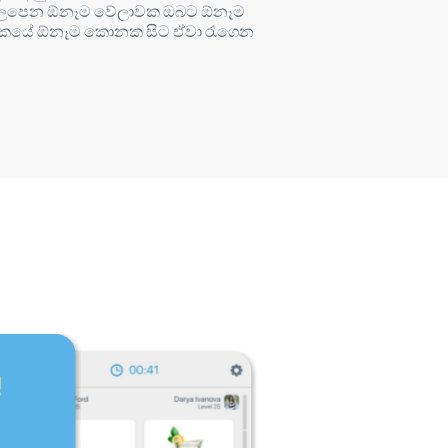
ලපෙන ඕනෑම වේලාවක ඔබට ඕනෑම
කයේ ඕනෑම කොනක සිට ඒවා රැගෙන