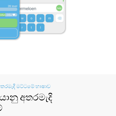
ු අතරමැදි මට්ටමේ භාෂාව
නියානු අතරමැදි
ේ