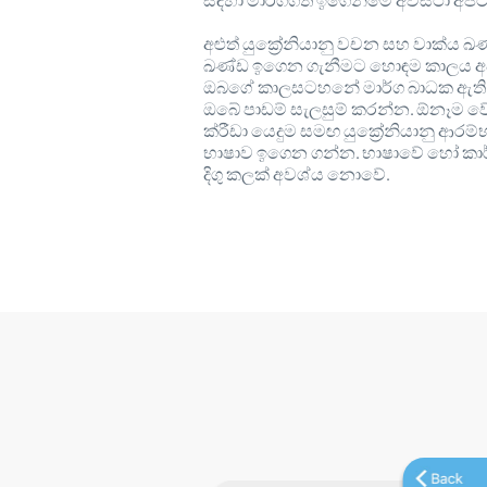
සඳහා මාර්ගගත ඉගෙනීමේ අවස්ථා අපට 
අළුත් යුක්‍රේනියානු වචන සහ වාක්ය 
ඛණ්ඩ ඉගෙන ගැනීමට හොඳම කාලය අපට
ඔබගේ කාලසටහනේ මාර්ග බාධක ඇති
ඔබේ පාඩම් සැලසුම් කරන්න. ඕනෑම 
ක්රීඩා යෙදුම සමඟ යුක්‍රේනියානු ආරම
භාෂාව ඉගෙන ගන්න. භාෂාවේ හෝ කා
දිගු කලක් අවශ්ය නොවේ.