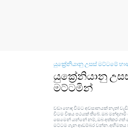
යුක්‍රේනියානු උසස් මට්ටමේ භා
යුක්‍රේනියානු උසස
මට්ටමින්
වඩා හොඳ වීමට අවසානයක් නැත! වැඩිද
විටම විෂය පථයක් තිබේ. ඔබ මන්දගාමී
සෙමෙන් යන්නේ නම්, ඔබ අත්කර ගත් 
මට්ටම ගැන ආඩම්බර වන්න. අභිමතය පර