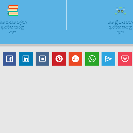
ඔබ පාඩම් වලින්
ඔබ ක්‍රීඩාවෙන්
ආරම්භ කරනු
ආරම්භ කරනු
ඇත
ඇත