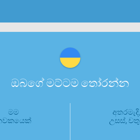
ඔබගේ මට්ටම තෝරන්න
මම
අතරමැදි
නවකයෙක්
උසස්, චතු