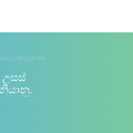
 ප්ලේ මත ලබා ගත
 උසස්
නියානු.