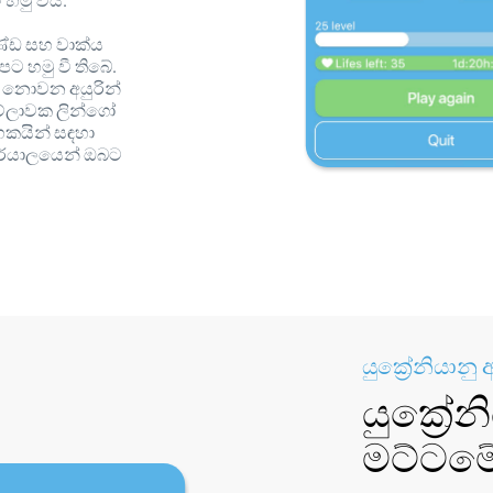
හමු විය.
ඛණ්ඩ සහ වාක්ය
 හමු වී තිබේ.
 නොවන අයුරින්
වේලාවක ලින්ගෝ
්භකයින් සඳහා
ර්යාලයෙන් ඔබට
යුක්‍රේනියාන
යුක්‍රේ
මට්ටම