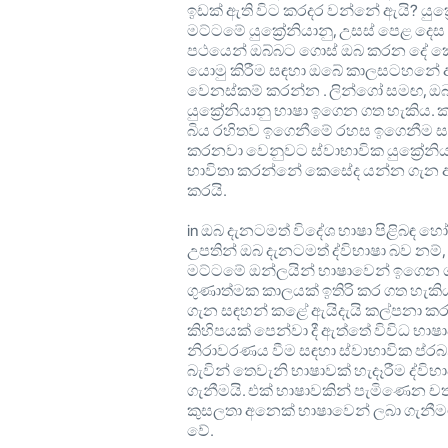
ඉඩක් ඇති විට කරදර වන්නේ ඇයි? යුක්‍
මට්ටමේ යුක්‍රේනියානු, උසස් පෙළ දෙ
පථයෙන් ඔබ්බට ගොස් ඔබ කරන දේ 
යොමු කිරීම සඳහා ඔබේ කාලසටහනේ 
වෙනස්කම් කරන්න . ලින්ගෝ සමඟ, ඔ
යුක්‍රේනියානු භාෂා ඉගෙන ගත හැකිය.
බිය රහිතව ඉගෙනීමේ රහස ඉගෙනීම ස
කරනවා වෙනුවට ස්වාභාවික යුක්‍රේනිය
භාවිතා කරන්නේ කෙසේද යන්න ගැන
කරයි.
in ඔබ දැනටමත් විදේශ භාෂා පිළිබඳ හෝ
උපතින් ඔබ දැනටමත් ද්විභාෂා බව නම්
මට්ටමේ ඔන්ලයින් භාෂාවෙන් ඉගෙන ගන
ගුණාත්මක කාලයක් ඉතිරි කර ගත හැකිය.
ගැන සඳහන් කළේ ඇයිදැයි කල්පනා ක
කිහිපයක් පෙන්වා දී ඇත්තේ විවිධ භා
නිරාවරණය වීම සඳහා ස්වාභාවික ප්ර
බැවින් තෙවැනි භාෂාවක් හැදෑරීම ද්වි
ගැනීමයි. එක් භාෂාවකින් පැමිණෙන ච
කුසලතා අනෙක් භාෂාවෙන් ලබා ගැනී
වේ.