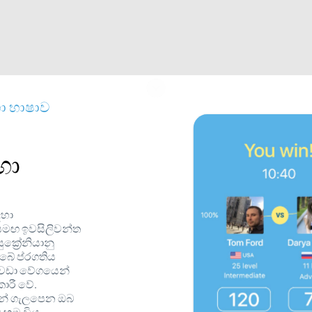
හා භාෂාව
හා
ඳහා
සමඟ ඉවසිලිවන්ත
ුක්‍රේනියානු
බේ ප්රගතිය
 වඩා වේගයෙන්
ාරී වේ.
ින් ගැලපෙන ඔබ