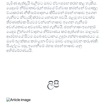
පැමිණ ඇත්දැයි බැලීමට ඔබට ඒවා සමඟ තරඟ කළ හැකිය.
යෙදුමේ නිර්මාතෘවරුන් තරයේ විශ්වාස කරන්නේ ව්යාකූල
ව්යාකරණ නීති සම්පාදනය කිරීමෙන් ජපන් භාෂාව ඉගෙන
ගැනීමට නිවැරදි ක්රමය නොවන බවයි. පළමු හා වඩාත්ම
තීරණාත්මක පියවර වන්නේ භාෂාව ඉගෙන ගැනීමේ
අවශ්යතාවය අවබෝධ කර ගැනීමයි. ජපන් භාෂා ඉගෙනුම්
යෙදුම ලින්ගෝ වාදනය නිර්මාණය කර ඇත්තේ පා .මාලාවේ
ආරම්භයේ සිටම ඔබේ අවධානය උදුරා ගන්නා ආකාරයට ය.
ඔබේ ඉලක්කය කරා ළඟා වීමට ඔබව පොළඹවන කරුණකි.
සියල්ලට පසු, ඉගෙනීමේ රහස ජපන් භාෂාව යනු
අභිප්රේරණයයි.
ලිපි