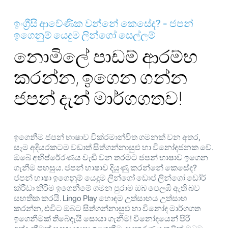
ඉංග්‍රීසි ආවේණික වන්නේ කෙසේද? - ජපන්
ඉගෙනුම් යෙදුම ලින්ගෝ සෙල්ලම්
නොමිලේ පාඩම් ආරම්භ
කරන්න, ඉගෙන ගන්න
ජපන් දැන් මාර්ගගතව!
ඉගෙනීම ජපන් භාෂාව වික්රමාන්විත ගමනක් වන අතර,
සෑම අදියරකටම වඩාත් සිත්ගන්නාසුළු හා විනෝදජනක වේ.
ඔබේ අභිප්රේරණය වැඩි වන තරමට ජපන් භාෂාව ඉගෙන
ගැනීම පහසුය. ජපන් භාෂාව දියුණු කරන්නේ කෙසේද?
ජපන් භාෂා ඉගෙනුම් යෙදුම ලින්ගෝ ඩොප් ලින්ගෝ ඩෝර්
ක්රීඩා කිරීම ඉගෙනීමේ ගමන පුරාම ඔබ පෙලඹී ඇති බව
සහතික කරයි. Lingo Play හොඳම උත්සාහය උත්සාහ
කරන්න, එවිට ඔබට සිත්ගන්නාසුළු හා විනෝද මාර්ගගත
ඉගෙනීමක් තිබේදැයි සොයා ගැනීම! විනෝදයෙන් පිරි