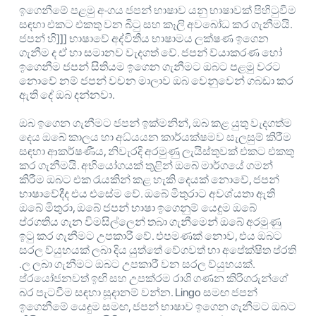
ඉගෙනීමේ පළමු අංගය ජපන් භාෂාව යනු භාෂාවක් පිහිටුවීම
සඳහා එකට එකතු වන බිටු සහ කෑලි අවබෝධ කර ගැනීමයි.
ජපන් හි]]] භාෂාවේ අද්විතීය භාෂාමය ලක්ෂණ ඉගෙන
ගැනීම ද ඒ හා සමානව වැදගත් වේ. ජපන් ව්යාකරණ හෝ
ඉගෙනීම ජපන් සිතියම ඉගෙන ගැනීමට ඔබට පළමු වරට
නොවේ නම් ජපන් වචන මාලාව ඔබ වෙනුවෙන් ගබඩා කර
ඇති දේ ඔබ දන්නවා.
ඔබ ඉගෙන ගැනීමට ජපන් ඉක්මනින්, ඔබ කළ යුතු වැදගත්ම
දෙය ඔබේ කාලය හා අධ්යයන කාර්යක්ෂමව සැලසුම් කිරීම
සඳහා ආකර්ෂණීය, නිවැරදි අරමුණු ලැයිස්තුවක් එකට එකතු
කර ගැනීමයි. අභියෝගයක් තුළින් ඔබේ මාර්ගයේ ගමන්
කිරීම ඔබට එක රැයකින් කළ හැකි දෙයක් නොවේ, ජපන්
භාෂාවේදීද එය එසේම වේ. ඔබේ මිතුරාට අවශ්යතා ඇති
ඔබේ මිතුරා, ඔබේ ජපන් භාෂා ඉගෙනුම් යෙදුම ඔබේ
ප්රගතිය ගැන විමසිල්ලෙන් තබා ගැනීමෙන් ඔබේ අරමුණු
ඉටු කර ගැනීමට උපකාරී වේ. එපමණක් නොව, එය ඔබට
සරල ව්යුහයක් ලබා දිය යුත්තේ වේගවත් හා අපේක්ෂිත ප්රති
.ල ලබා ගැනීමට ඔබට උපකාරී වන සරල ව්යුහයක්.
ප්රයෝජනවත් ඉඟි සහ උපක්රම රාශි ගණන කිරිගරුන්ගේ
බර පැටවීම සඳහා සූදානම් වන්න. Lingo සමඟ ජපන්
ඉගෙනීමේ යෙදුම සමඟ, ජපන් භාෂාව ඉගෙන ගැනීමට ඔබට