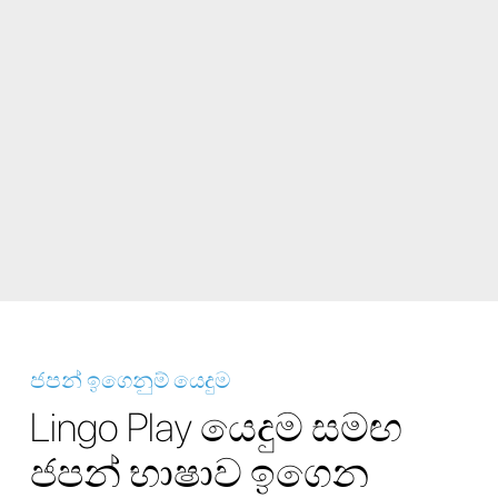
ජපන් ඉගෙනුම් යෙදුම
Lingo Play යෙදුම සමඟ
ජපන් භාෂාව ඉගෙන