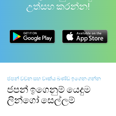
උත්සහ කරන්න!
ජපන් වචන සහ වාක්ය ඛණ්ඩ ඉගෙන ගන්න
ජපන් ඉගෙනුම් යෙදුම
ලින්ගෝ සෙල්ලම්