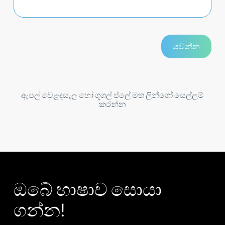
ඇපල් වෙළඳසැල හෝ ගූගල් ප්ලේ මත ලින්ගෝ සෙල්ලම්
කරන්න
ඔබේ භාෂාව සොයා
ගන්න!