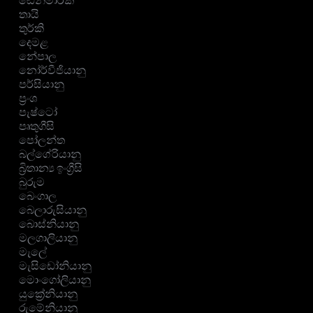
ඩෙන්මාර්ක
තායි
තුර්කි
දෙමළ
නේපාල
නෝර්වීජියානු
පර්සියානු
ප්‍රංශ
පැෂ්ටෝ
පෘතුගීසි
පෝලන්ත
බල්ගේරියානු
බ්‍රිතාන්‍ය ඉංග්‍රීසි
බුරුම
බෙංගාල
බෙලාරුසියානු
බොස්නියානු
මලගාලියානු
මැලේ
මැසිඩෝනියානු
මොංගෝලියානු
යුක්‍රේනියානු
රුමේනියානු