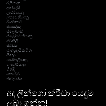
රුසියානු
ලන්දේසි
ලැට්වියානු
ලිතුවේනියානු
වියට්නාම
ස්පාඤ්ඤ
ස්ලෝවැක්
ස්ලෝවේනියානු
ස්වහීලී
ස්වීඩන
සාම්ප්‍රදායික චීන
සිංහල
සෝමාලියානු
හංගේරියානු
හින්දි
හෙබ්‍රෙව්
ෆින්ලන්ත
අද ලින්ගෝ ක්රීඩා යෙදුම
ලබා ගන්න!