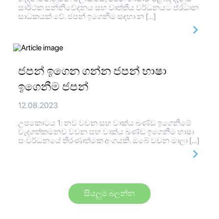
සාර්ථක සන්නිවේදනය සහ වෘත්තීය වර්ධනයට ප්රධාන
සාධකයක් වේ. ජපන් ඉගෙනීම සඳහා න […]
ජපන් ඉගෙන ගන්න ජපන් භාෂා
ඉගෙනීම ජපන්
12.08.2023
උපකොටය 1: නව වචන සහ වාක්ය ඛණ්ඩ ඉගෙනීමේ
වැදගත්කමනව වචන සහ වාක්ය ඛණ්ඩ ඉගෙනීම භාෂා
සංවර්ධනයේ තීරණාත්මක අංගයකි. ඔබේ වචන මාලා […]
සියලුම බලන්න