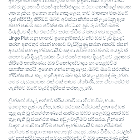
අත්දැකීමක් සඳහා භාෂා ඉගෙනීම. සූදුකරණය තුළින් ඔබට
කම්මැලි නොවී ජපන් අන්තර්ජාලය හරහා නොමිලේ ඉගෙන
ගත හැකිය. ඉගෙන ගන්නෙකු ලෙස, නව මාතෘකා මත ඔබේ
දෑත් අපිරිසිදු කිරීමට ඔබට අවස්ථා කිහිපයක් ලැබෙනු ඇත
ජපන් පාඩම් සහ පරීක්ෂණ. ප්රධාන පුවරු මඟින් ඔබේ
විරුද්ධවාදීන්ට එරෙහිව තරඟ කිරීමට ඔබට ඉඩ සලසයි.
Lingo Plut යනු භාෂාව ඉගෙනුම්කරුවන්ට ඔබ වැඩි දියුණු
කරන අතරතුර ජපන් භාෂාව වැඩිදියුණු කරන අතරම ජපන්
අයෝස් සහ ඇන්ඩ්රොයිඩ් සඳහා වෙබ් හෝ ජංගම යෙදුමක්
සමඟ වැඩි දියුණු කරන විට ජපන් භාෂාව දියුණු වේ. සූදානම
කිරීමේ තාක්ෂණය ඔබ විනෝදාස්වාදය හා පෙළඹවීම
සහතික කරයි. ඉගෙන ගන්නෙකු ලෙස, ඔබට ඔබේ ප්රගතිය
නිරීක්ෂණය කළ හැකි අතර ඔබ කුමක් කළ යුතු දේ බලන්න.
මෙම වැඩසටහන එක් එක් පාඩම ශ්රේණි, සහ ඒවා තේරුම්
ගැනීමට ඔබේ වැරදි ඉදිරිපත් කරනු ලැබේ.
ලින්ගෝ ප්ලේ, අන්තර්ක්රියාකාරී හා නිරත වීම, භාෂා
ඉගෙනුම ලබා ගැනීම, ඔබට තරඟකාරිත්වයක් ලබා දේ ඔබ
තුළ ඇති වූ ජයග්රහණයේ ආත්මය ඔබව පෙලඹවූ අතර ඔබ
තුළ ඇති වූ ජයග්රහණය අවුලුවාලීමට පරිසරය. ලින්ගෝ
වාදනය භාවිතා කිරීම ජපන් ඇන්ඩ්රොයිඩ් සහ අයිඕඑස්
හෝ වෙබ් සඳහා භාෂා ඉගෙනුම් යෙදුම, ඔබට විවිධ රටවලින්
වෙනත් ක්රීඩකයන් සමඟ සම්බන්ධ වී ඔබ කොපමණ දුරක්