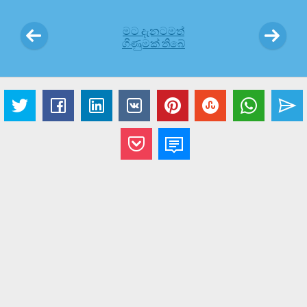
මට දැනටමත්
ගිණුමක් තිබේ