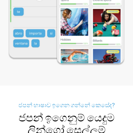
ජපන් භාෂාව ඉගෙන ගන්නේ කෙසේද?
ජපන් ඉගෙනුම් යෙදුම
ලින්ගෝ සෙල්ලම්