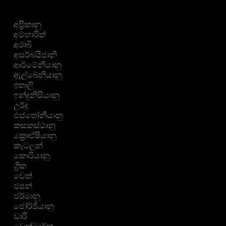
අප්‍රිකානු
අම්හාරික්
අරාබි
අසර්බයිජානි
ආර්මේනියානු
ඇල්බේනියානු
ඉතාලි
ඉන්දුනීසියානු
උර්දු
එස්තෝනියානු
කසකස්ථානු
ක්‍රොඒෂියානු
කැටලන්
කොරියානු
ග්‍රීක
චෙක්
ජපන්
ජර්මානු
ජෝර්ජියානු
ඩාරි