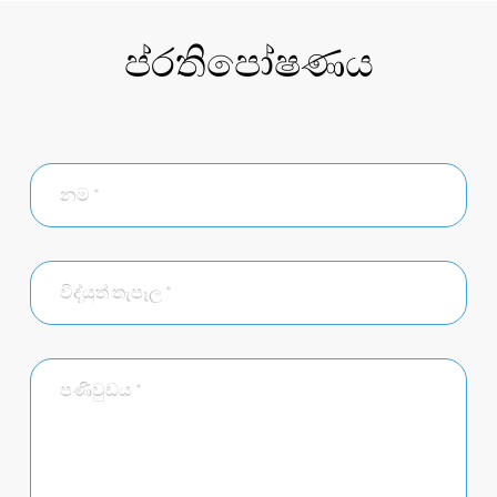
ප්රතිපෝෂණය