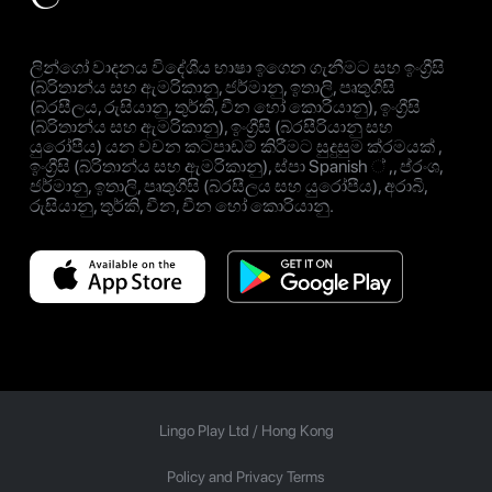
ලින්ගෝ වාදනය විදේශීය භාෂා ඉගෙන ගැනීමට සහ ඉංග්‍රීසි
(බ්රිතාන්ය සහ ඇමරිකානු, ජර්මානු, ඉතාලි, පෘතුගීසි
(බ්රසීලය, රුසියානු, තුර්කි, චීන හෝ කොරියානු), ඉංග්‍රීසි
(බ්රිතාන්ය සහ ඇමරිකානු), ඉංග්‍රීසි (බ්රසීරියානු සහ
යුරෝපීය) යන වචන කටපාඩම් කිරීමට සුදුසුම ක්රමයක් ,
ඉංග්‍රීසි (බ්රිතාන්ය සහ ඇමරිකානු), ස්පා Spanish ් ,, ප්රංශ,
ජර්මානු, ඉතාලි, පෘතුගීසි (බ්රසීලය සහ යුරෝපීය), අරාබි,
රුසියානු, තුර්කි, චීන, චීන හෝ කොරියානු.
Lingo Play Ltd /
Hong Kong
Policy and Privacy Terms