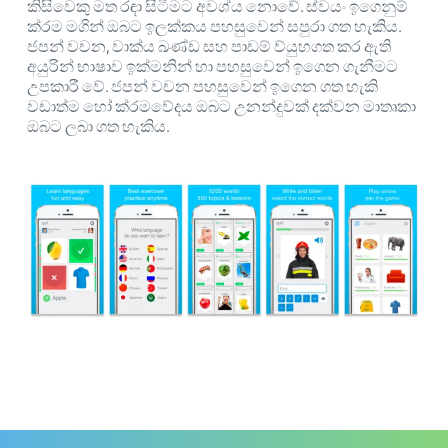
කිසිවෙකු මත රඳා සිටීමට අවශ්ය නොවේ. ස්වයං ඉගෙනුම්
ක්රම මගින් ඔබට ඉලක්කය පහසුවෙන් සපුරා ගත හැකිය.
ජපන් වචන, වාක්ය ඛණ්ඩ සහ පාඩම් ව්යුහගත කර ඇති
අයුරින් භාෂාව ඉක්මනින් හා පහසුවෙන් ඉගෙන ගැනීමට
උපකාරී වේ. ජපන් වචන පහසුවෙන් ඉගෙන ගත හැකි
වඩාත්ම හෝ ක්රමවේදය ඔබට උනන්දුවක් දක්වන මාතෘකා
ඔබට ලබා ගත හැකිය.