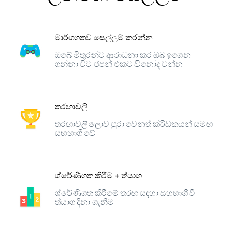
මාර්ගගතව සෙල්ලම් කරන්න
ඔබේ මිතුරන්ට ආරාධනා කර ඔබ ඉගෙන
ගන්නා විට ජපන් එකට විනෝද වන්න
තරඟාවලි
තරඟාවලි ලොව පුරා වෙනත් ක්රීඩකයන් සමඟ
සහභාගී වේ
ශ්රේණිගත කිරීම + ත්යාග
ශ්රේණිගත කිරීමේ තරඟ සඳහා සහභාගී වී
ත්යාග දිනා ගැනීම