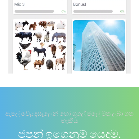
ඇපල් වෙළඳසැලෙන් හෝ ගූගල් ප්ලේ මත ලබා ගත
හැකිය
ජපන් ඉගෙනුම් යෙදුම.