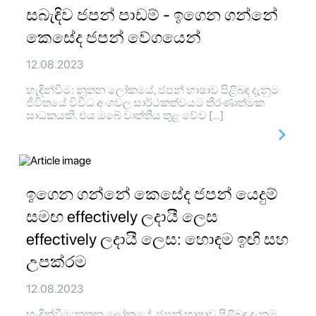
සබැඳිව ජපන් පාඩම් - ඉගෙන ගන්නේ
කෙසේද ජපන් වේගයෙන්
12.08.2023
හැඳින්වීම: නූතන ලෝකයේ, ජපන් භාෂාව පිළිබඳ දැනුම
ජීවිතයේ විවිධ අංශවල සාර්ථකත්වයට තීරණාත්මක
සාධකයකි. එය ඔබේ වෘත්තිය තුළ වේව […]
ඉගෙන ගන්නේ කෙසේද ජපන් යෙදුම්
සමඟ effectively ලදායී ලෙස
effectively ලදායී ලෙස: හොඳම ඉඟි සහ
උපක්රම
12.08.2023
හැදින්වීම:නූතන ලෝකයේ, ජපන් භාෂාව පිළිබඳ දැනුම