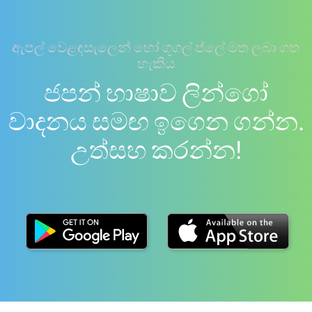
ඇපල් වෙළඳසැලෙන් හෝ ගූගල් ප්ලේ මත ලබා ගත
හැකිය
ජපන් භාෂාව ලින්ගෝ
වාදනය සමඟ ඉගෙන ගන්න.
උත්සහ කරන්න!