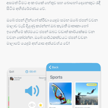
අසමත් වීමට අංක එකේ හේතුව සහ බොහෝ දෙනෙකුට රැඳී
සිටීම අභිප්රේරණය වේ.
ඔබේ ජපන් ලින්ගෝ ක්රීඩා යෙදුම සමඟ ඔබේ ජපන් වචන
මාලාව වැඩි දියුණු කරන්න! ඔබ කැමති මාතෘකා හෝ
ඉගෙනීමේ ක්රමයට ජපන් ඔබට වඩාත් කාර්යක්ෂම වන
වචන තෝරන්න. ඔබේ සාර්ථකත්වයට ජපන් වචන
මාලාවේ යෙදුම් අභ්යාස අත්යවශ්ය වේ!