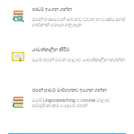
පාඩම් ඉගෙන ගන්න
ජපන් භාෂාවෙන් ඔබ නව වචන හා වාක්ය දහස්
ගණනක් සොයා ගනු ඇත
යාවත්කාලීන කිරීම්
ඔබේ ජපන් වචන මාලාව යාවත්කාලීන කරන්න
ජපන් පාඩම් මාර්ගගතව ඉගෙන ගන්න
ඔබේ Lingoopeaching පා course මාලාව
සම්පූර්ණ කර යෙදුමේ ජපන්