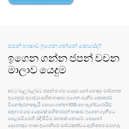
ජපන් භාෂාව ඉගෙන ගන්නේ කෙසේද?
ඉගෙන ගන්න ජපන් වචන
මාලාව යෙදුම
අවට බැලූ බැල්මට ජපන් ජංගම යෙදුම හෝ හොඳම මාර්ගගත
ඉගෙනුම් අවස්ථා සහිත භාෂාව ඉගෙන ගැනීම කොතරම්
විනෝදජනකදැයි සොයා ගන්න! IOS සහ ඇන්ඩ්රොයිඩ්
සඳහා ජංගම යෙදුමක් සහිත ජපන් භාෂාව ඉගෙන ගැනීමට
පෙළඹවීමෙහි රැඳී සිටීම රහසක් නොවේ. බොහෝ
දෙනෙකුට භාෂා ඉගෙනීමේ සාර්ථකත්වය ඇති අතර සමහරු