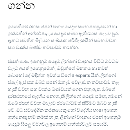
ගන්න
ඉගෙනීමේ රහස: ජපන් ජංගම යෙදුම සමඟ පහසුවෙන් හා
ඉක්මනින් අන්තර්ජාලය යෙදුම සමඟ ඇති රහස. ලොව පුරා
දැනට පවතින මිලියන සංඛ්යාත පරිශීලකයින් සමඟ වචන
සහ වාක්ය ඛණ්ඩ කටපාඩම් කරන්න.
ජපන් භාෂා ඉගෙනුම් යෙදුම ලින්ගෝ වාදනය විවිධ මට්ටම්
වලට අයත් ඉගෙනුමෙන් , ඔවුන්ගේ මතකය හා තවත්
බොහෝ දේ මදින්න අවශ්ය විශේෂ experts යින්. ලින්ගෝ
ප්ලේ ඇප් එක ඔබට ජපන් ඕනෑම වේලාවක කටපාඩම් කළ
හැකි වචන සහ වාක්ය ඛණ්ඩයක් ගෙන එනු ඇත. ඔබගේ
දුරකථනයේ ඇදහිය නොහැකි ලින්ගෝ යෙදුම සමඟ, ගමනේ
ඔබේ ජපන් වචන මාලාව ප්රබෝධමත් කිරීමට ඔබට හැකි
වේ. ඔබ ස්වදේශික කථිකයෙකු හෝ විදේශීය භාෂා ඉගෙන
ගන්නෙකු නම් කමක් නැත, ලින්ගෝ වාදනය ජපන් ඉගෙනුම්
යෙදුම සියලු වර්ගවල ඉගෙනුම් යන්ත්රවලට සපයයි.