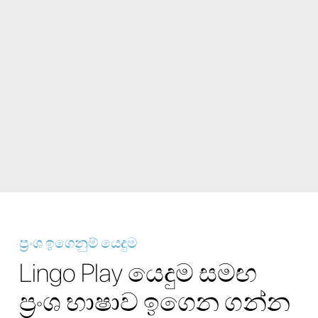
ප්‍රංශ ඉගෙනුම් යෙදුම
Lingo Play යෙදුම සමඟ
ප්‍රංශ භාෂාව ඉගෙන ගන්න