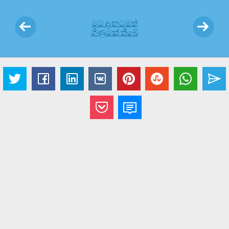
මට දැනටමත්
ගිණුමක් තිබේ