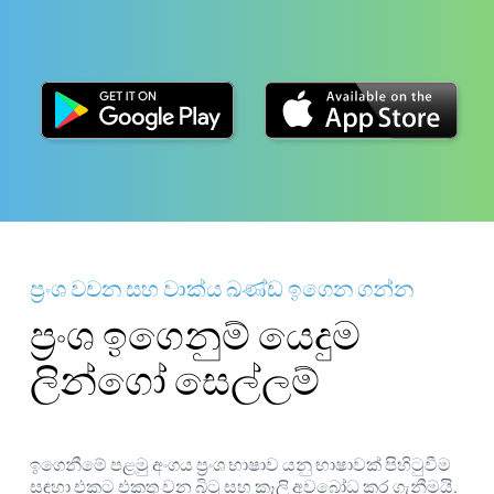
ප්‍රංශ වචන සහ වාක්ය ඛණ්ඩ ඉගෙන ගන්න
ප්‍රංශ ඉගෙනුම් යෙදුම
ලින්ගෝ සෙල්ලම්
ඉගෙනීමේ පළමු අංගය ප්‍රංශ භාෂාව යනු භාෂාවක් පිහිටුවීම
සඳහා එකට එකතු වන බිටු සහ කෑලි අවබෝධ කර ගැනීමයි.