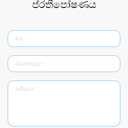
ප්රතිපෝෂණය