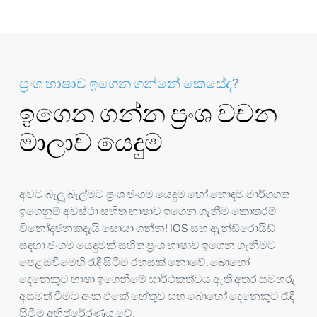
ප්‍රංශ භාෂාව ඉගෙන ගන්නේ කෙසේද?
ඉගෙන ගන්න ප්‍රංශ වචන
මාලාව යෙදුම
අවට බැලූ බැල්මට ප්‍රංශ ජංගම යෙදුම හෝ හොඳම මාර්ගගත
ඉගෙනුම් අවස්ථා සහිත භාෂාව ඉගෙන ගැනීම කොතරම්
විනෝදජනකදැයි සොයා ගන්න! IOS සහ ඇන්ඩ්රොයිඩ්
සඳහා ජංගම යෙදුමක් සහිත ප්‍රංශ භාෂාව ඉගෙන ගැනීමට
පෙළඹවීමෙහි රැඳී සිටීම රහසක් නොවේ. බොහෝ
දෙනෙකුට භාෂා ඉගෙනීමේ සාර්ථකත්වය ඇති අතර සමහරු
අසමත් වීමට අංක එකේ හේතුව සහ බොහෝ දෙනෙකුට රැඳී
සිටීම අභිප්රේරණය වේ.