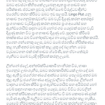
ගන්නෙකු ලෙස, නව මාතෘකා මත ඔබේ දෑත් අපිරිසිදු කිරීමට
ඔබට අවස්ථා කිහිපයක් ලැබෙනු ඇත ප්‍රංශ පාඩම් සහ
පරීක්ෂණ. ප්රධාන පුවරු මඟින් ඔබේ විරුද්ධවාදීන්ට
එරෙහිව තරඟ කිරීමට ඔබට ඉඩ සලසයි. Lingo Plut යනු
භාෂාව ඉගෙනුම්කරුවන්ට ඔබ වැඩි දියුණු කරන අතරතුර
ප්‍රංශ භාෂාව වැඩිදියුණු කරන අතරම ප්‍රංශ අයෝස් සහ
ඇන්ඩ්රොයිඩ් සඳහා වෙබ් හෝ ජංගම යෙදුමක් සමඟ වැඩි
දියුණු කරන විට ප්‍රංශ භාෂාව දියුණු වේ. සූදානම කිරීමේ
තාක්ෂණය ඔබ විනෝදාස්වාදය හා පෙළඹවීම සහතික කරයි.
ඉගෙන ගන්නෙකු ලෙස, ඔබට ඔබේ ප්රගතිය නිරීක්ෂණය
කළ හැකි අතර ඔබ කුමක් කළ යුතු දේ බලන්න. මෙම
වැඩසටහන එක් එක් පාඩම ශ්රේණි, සහ ඒවා තේරුම්
ගැනීමට ඔබේ වැරදි ඉදිරිපත් කරනු ලැබේ.
ලින්ගෝ ප්ලේ, අන්තර්ක්රියාකාරී හා නිරත වීම, භාෂා
ඉගෙනුම ලබා ගැනීම, ඔබට තරඟකාරිත්වයක් ලබා දේ ඔබ
තුළ ඇති වූ ජයග්රහණයේ ආත්මය ඔබව පෙලඹවූ අතර ඔබ
තුළ ඇති වූ ජයග්රහණය අවුලුවාලීමට පරිසරය. ලින්ගෝ
වාදනය භාවිතා කිරීම ප්‍රංශ ඇන්ඩ්රොයිඩ් සහ අයිඕඑස් හෝ
වෙබ් සඳහා භාෂා ඉගෙනුම් යෙදුම, ඔබට විවිධ රටවලින්
වෙනත් ක්රීඩකයන් සමඟ සම්බන්ධ වී ඔබ කොපමණ දුරක්
පැමිණ ඇත්දැයි බැලීමට ඔබට ඒවා සමඟ තරඟ කළ හැකිය.
යෙදුමේ නිර්මාතෘවරුන් තරයේ විශ්වාස කරන්නේ ව්යාකූල