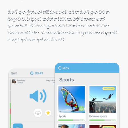
ඔබේ ප්‍රංශ ලින්ගෝ ක්රීඩා යෙදුම සමඟ ඔබේ ප්‍රංශ වචන
මාලාව වැඩි දියුණු කරන්න! ඔබ කැමති මාතෘකා හෝ
ඉගෙනීමේ ක්රමයට ප්‍රංශ ඔබට වඩාත් කාර්යක්ෂම වන
වචන තෝරන්න. ඔබේ සාර්ථකත්වයට ප්‍රංශ වචන මාලාවේ
යෙදුම් අභ්යාස අත්යවශ්ය වේ!