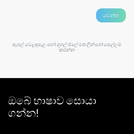
ඇපල් වෙළඳසැල හෝ ගූගල් ප්ලේ මත ලින්ගෝ සෙල්ලම්
කරන්න
ඔබේ භාෂාව සොයා
ගන්න!