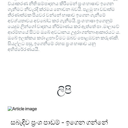
ව්යාකරණ නීති සම්පාදනය කිරීමෙන් ප්‍රංශ භාෂාව ඉගෙන
ගැනීමට නිවැරදි ක්රමය නොවන බවයි. පළමු හා වඩාත්ම
තීරණාත්මක පියවර වන්නේ භාෂාව ඉගෙන ගැනීමේ
අවශ්යතාවය අවබෝධ කර ගැනීමයි. ප්‍රංශ භාෂා ඉගෙනුම්
යෙදුම ලින්ගෝ වාදනය නිර්මාණය කර ඇත්තේ පා .මාලාවේ
ආරම්භයේ සිටම ඔබේ අවධානය උදුරා ගන්නා ආකාරයට ය.
ඔබේ ඉලක්කය කරා ළඟා වීමට ඔබව පොළඹවන කරුණකි.
සියල්ලට පසු, ඉගෙනීමේ රහස ප්‍රංශ භාෂාව යනු
අභිප්රේරණයයි.
ලිපි
සබැඳිව ප්‍රංශ පාඩම් - ඉගෙන ගන්නේ