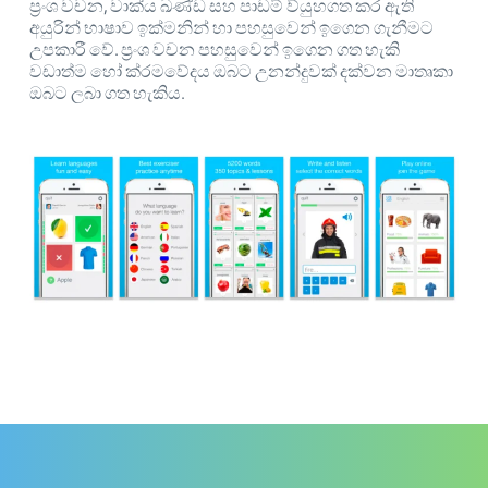
ප්‍රංශ වචන, වාක්ය ඛණ්ඩ සහ පාඩම් ව්යුහගත කර ඇති
අයුරින් භාෂාව ඉක්මනින් හා පහසුවෙන් ඉගෙන ගැනීමට
උපකාරී වේ. ප්‍රංශ වචන පහසුවෙන් ඉගෙන ගත හැකි
වඩාත්ම හෝ ක්රමවේදය ඔබට උනන්දුවක් දක්වන මාතෘකා
ඔබට ලබා ගත හැකිය.