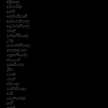
අප්‍රිකානු
අම්හාරික්
අරාබි
අසර්බයිජානි
ආර්මේනියානු
ඇල්බේනියානු
ඉතාලි
ඉන්දුනීසියානු
උර්දු
එස්තෝනියානු
කසකස්ථානු
ක්‍රොඒෂියානු
කැටලන්
කොරියානු
ග්‍රීක
චෙක්
ජපන්
ජර්මානු
ජෝර්ජියානු
ඩාරි
ඩෙන්මාර්ක
තායි
තුර්කි