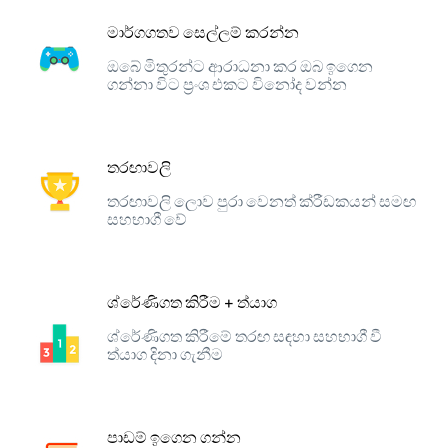
මාර්ගගතව සෙල්ලම් කරන්න
ඔබේ මිතුරන්ට ආරාධනා කර ඔබ ඉගෙන
ගන්නා විට ප්‍රංශ එකට විනෝද වන්න
තරඟාවලි
තරඟාවලි ලොව පුරා වෙනත් ක්රීඩකයන් සමඟ
සහභාගී වේ
ශ්රේණිගත කිරීම + ත්යාග
ශ්රේණිගත කිරීමේ තරඟ සඳහා සහභාගී වී
ත්යාග දිනා ගැනීම
පාඩම් ඉගෙන ගන්න