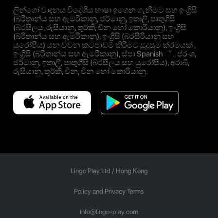
ලින්ගෝ වාදනය විදේශීය භාෂා ඉගෙන ගැනීමට සහ ඉංග්‍රීසි
(බ්රිතාන්ය සහ ඇමරිකානු, ජර්මානු, ඉතාලි, පෘතුගීසි
(බ්රසීලය, රුසියානු, තුර්කි, චීන හෝ කොරියානු), ඉංග්‍රීසි
(බ්රිතාන්ය සහ ඇමරිකානු), ඉංග්‍රීසි (බ්රසීරියානු සහ
යුරෝපීය) යන වචන කටපාඩම් කිරීමට සුදුසුම ක්රමයක් ,
ඉංග්‍රීසි (බ්රිතාන්ය සහ ඇමරිකානු), ස්පා Spanish ් ,, ප්රංශ,
ජර්මානු, ඉතාලි, පෘතුගීසි (බ්රසීලය සහ යුරෝපීය), අරාබි,
රුසියානු, තුර්කි, චීන, චීන හෝ කොරියානු.
Lingo Play Ltd /
Hong Kong
Policy and Privacy Terms
info@lingo-play.com