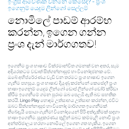
ඉංග්‍රීසි ආවේණික වන්නේ කෙසේද? - ප්‍රංශ
ඉගෙනුම් යෙදුම ලින්ගෝ සෙල්ලම්
නොමිලේ පාඩම් ආරම්භ
කරන්න, ඉගෙන ගන්න
ප්‍රංශ දැන් මාර්ගගතව!
ඉගෙනීම ප්‍රංශ භාෂාව වික්රමාන්විත ගමනක් වන අතර, සෑම
අදියරකටම වඩාත් සිත්ගන්නාසුළු හා විනෝදජනක වේ.
ඔබේ අභිප්රේරණය වැඩි වන තරමට ප්‍රංශ භාෂාව ඉගෙන
ගැනීම පහසුය. ප්‍රංශ භාෂාව දියුණු කරන්නේ කෙසේද? ප්‍රංශ
භාෂා ඉගෙනුම් යෙදුම ලින්ගෝ ඩොප් ලින්ගෝ ඩෝර් ක්රීඩා
කිරීම ඉගෙනීමේ ගමන පුරාම ඔබ පෙලඹී ඇති බව සහතික
කරයි. Lingo Play හොඳම උත්සාහය උත්සාහ කරන්න, එවිට
ඔබට සිත්ගන්නාසුළු හා විනෝද මාර්ගගත ඉගෙනීමක්
තිබේදැයි සොයා ගැනීම! විනෝදයෙන් පිරි අත්දැකීමක් සඳහා
භාෂා ඉගෙනීම. සූදුකරණය තුළින් ඔබට කම්මැලි නොවී ප්‍රංශ
අන්තර්ජාලය හරහා නොමිලේ ඉගෙන ගත හැකිය. ඉගෙන