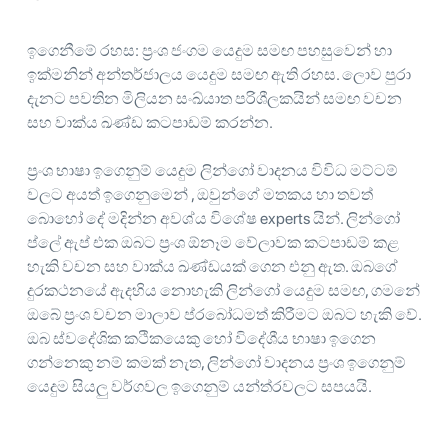
ඉගෙනීමේ රහස: ප්‍රංශ ජංගම යෙදුම සමඟ පහසුවෙන් හා
ඉක්මනින් අන්තර්ජාලය යෙදුම සමඟ ඇති රහස. ලොව පුරා
දැනට පවතින මිලියන සංඛ්යාත පරිශීලකයින් සමඟ වචන
සහ වාක්ය ඛණ්ඩ කටපාඩම් කරන්න.
ප්‍රංශ භාෂා ඉගෙනුම් යෙදුම ලින්ගෝ වාදනය විවිධ මට්ටම්
වලට අයත් ඉගෙනුමෙන් , ඔවුන්ගේ මතකය හා තවත්
බොහෝ දේ මදින්න අවශ්ය විශේෂ experts යින්. ලින්ගෝ
ප්ලේ ඇප් එක ඔබට ප්‍රංශ ඕනෑම වේලාවක කටපාඩම් කළ
හැකි වචන සහ වාක්ය ඛණ්ඩයක් ගෙන එනු ඇත. ඔබගේ
දුරකථනයේ ඇදහිය නොහැකි ලින්ගෝ යෙදුම සමඟ, ගමනේ
ඔබේ ප්‍රංශ වචන මාලාව ප්රබෝධමත් කිරීමට ඔබට හැකි වේ.
ඔබ ස්වදේශික කථිකයෙකු හෝ විදේශීය භාෂා ඉගෙන
ගන්නෙකු නම් කමක් නැත, ලින්ගෝ වාදනය ප්‍රංශ ඉගෙනුම්
යෙදුම සියලු වර්ගවල ඉගෙනුම් යන්ත්රවලට සපයයි.