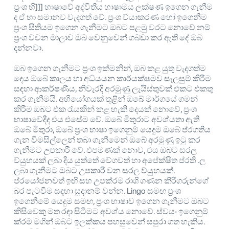
ප්‍රංශ හි]]] භාෂාවේ අද්විතීය භාෂාමය ලක්ෂණ ඉගෙන ගැනීම
ද ඒ හා සමානව වැදගත් වේ. ප්‍රංශ ව්යාකරණ හෝ ඉගෙනීම
ප්‍රංශ සිතියම ඉගෙන ගැනීමට ඔබට පළමු වරට නොවේ නම්
ප්‍රංශ වචන මාලාව ඔබ වෙනුවෙන් ගබඩා කර ඇති දේ ඔබ
දන්නවා.
ඔබ ඉගෙන ගැනීමට ප්‍රංශ ඉක්මනින්, ඔබ කළ යුතු වැදගත්ම
දෙය ඔබේ කාලය හා අධ්යයන කාර්යක්ෂමව සැලසුම් කිරීම
සඳහා ආකර්ෂණීය, නිවැරදි අරමුණු ලැයිස්තුවක් එකට එකතු
කර ගැනීමයි. අභියෝගයක් තුළින් ඔබේ මාර්ගයේ ගමන්
කිරීම ඔබට එක රැයකින් කළ හැකි දෙයක් නොවේ, ප්‍රංශ
භාෂාවේදීද එය එසේම වේ. ඔබේ මිතුරාට අවශ්යතා ඇති
ඔබේ මිතුරා, ඔබේ ප්‍රංශ භාෂා ඉගෙනුම් යෙදුම ඔබේ ප්රගතිය
ගැන විමසිල්ලෙන් තබා ගැනීමෙන් ඔබේ අරමුණු ඉටු කර
ගැනීමට උපකාරී වේ. එපමණක් නොව, එය ඔබට සරල
ව්යුහයක් ලබා දිය යුත්තේ වේගවත් හා අපේක්ෂිත ප්රති .ල
ලබා ගැනීමට ඔබට උපකාරී වන සරල ව්යුහයක්.
ප්රයෝජනවත් ඉඟි සහ උපක්රම රාශි ගණන කිරිගරුන්ගේ
බර පැටවීම සඳහා සූදානම් වන්න. Lingo සමඟ ප්‍රංශ
ඉගෙනීමේ යෙදුම සමඟ, ප්‍රංශ භාෂාව ඉගෙන ගැනීමට ඔබට
කිසිවෙකු මත රඳා සිටීමට අවශ්ය නොවේ. ස්වයං ඉගෙනුම්
ක්රම මගින් ඔබට ඉලක්කය පහසුවෙන් සපුරා ගත හැකිය.