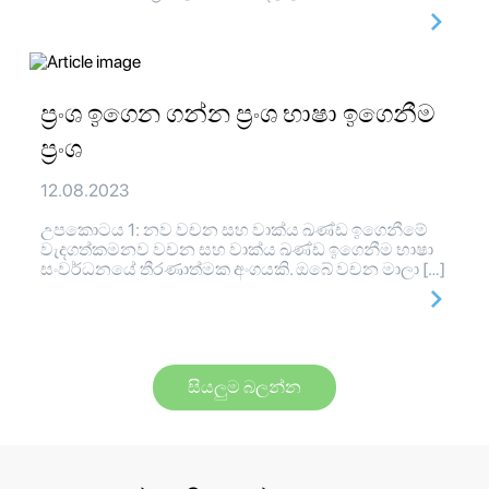
ප්‍රංශ ඉගෙන ගන්න ප්‍රංශ භාෂා ඉගෙනීම
ප්‍රංශ
12.08.2023
උපකොටය 1: නව වචන සහ වාක්ය ඛණ්ඩ ඉගෙනීමේ
වැදගත්කමනව වචන සහ වාක්ය ඛණ්ඩ ඉගෙනීම භාෂා
සංවර්ධනයේ තීරණාත්මක අංගයකි. ඔබේ වචන මාලා […]
සියලුම බලන්න