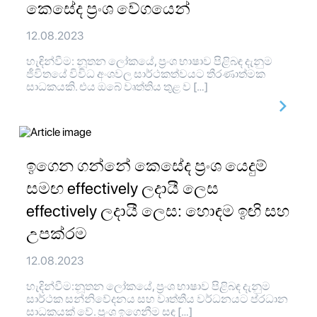
කෙසේද ප්‍රංශ වේගයෙන්
12.08.2023
හැඳින්වීම: නූතන ලෝකයේ, ප්‍රංශ භාෂාව පිළිබඳ දැනුම
ජීවිතයේ විවිධ අංශවල සාර්ථකත්වයට තීරණාත්මක
සාධකයකි. එය ඔබේ වෘත්තිය තුළ ව […]
ඉගෙන ගන්නේ කෙසේද ප්‍රංශ යෙදුම්
සමඟ effectively ලදායී ලෙස
effectively ලදායී ලෙස: හොඳම ඉඟි සහ
උපක්රම
12.08.2023
හැදින්වීම:නූතන ලෝකයේ, ප්‍රංශ භාෂාව පිළිබඳ දැනුම
සාර්ථක සන්නිවේදනය සහ වෘත්තීය වර්ධනයට ප්රධාන
සාධකයක් වේ. ප්‍රංශ ඉගෙනීම සඳ […]