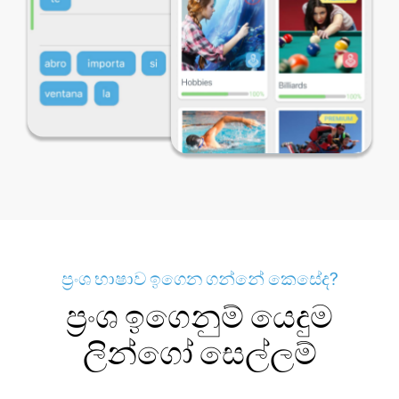
ප්‍රංශ භාෂාව ඉගෙන ගන්නේ කෙසේද?
ප්‍රංශ ඉගෙනුම් යෙදුම
ලින්ගෝ සෙල්ලම්