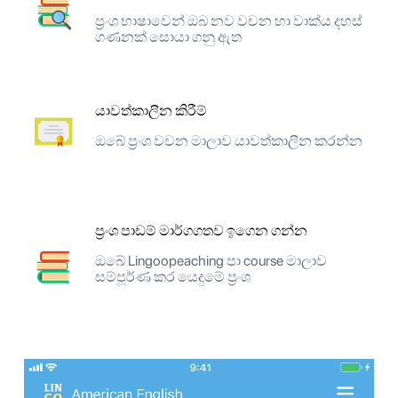
ප්‍රංශ භාෂාවෙන් ඔබ නව වචන හා වාක්ය දහස්
ගණනක් සොයා ගනු ඇත
යාවත්කාලීන කිරීම්
ඔබේ ප්‍රංශ වචන මාලාව යාවත්කාලීන කරන්න
ප්‍රංශ පාඩම් මාර්ගගතව ඉගෙන ගන්න
ඔබේ Lingoopeaching පා course මාලාව
සම්පූර්ණ කර යෙදුමේ ප්‍රංශ