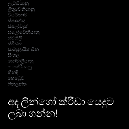
ලැට්වියානු
ලිතුවේනියානු
වියට්නාම
ස්පාඤ්ඤ
ස්ලෝවැක්
ස්ලෝවේනියානු
ස්වහීලී
ස්වීඩන
සාම්ප්‍රදායික චීන
සිංහල
සෝමාලියානු
හංගේරියානු
හින්දි
හෙබ්‍රෙව්
ෆින්ලන්ත
අද ලින්ගෝ ක්රීඩා යෙදුම
ලබා ගන්න!