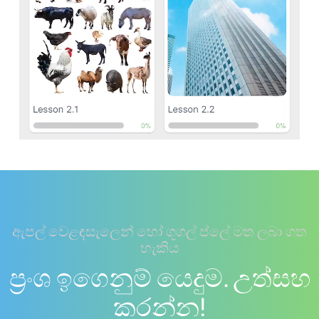
ඇපල් වෙළඳසැලෙන් හෝ ගූගල් ප්ලේ මත ලබා ගත
හැකිය
ප්‍රංශ ඉගෙනුම් යෙදුම. උත්සහ
කරන්න!