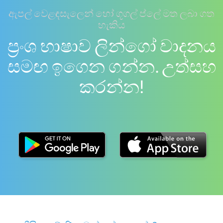
ඇපල් වෙළඳසැලෙන් හෝ ගූගල් ප්ලේ මත ලබා ගත
හැකිය
ප්‍රංශ භාෂාව ලින්ගෝ වාදනය
සමඟ ඉගෙන ගන්න. උත්සහ
කරන්න!