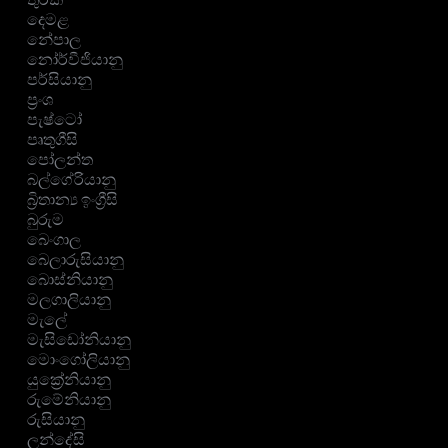
දෙමළ
නේපාල
නෝර්වීජියානු
පර්සියානු
ප්‍රංශ
පැෂ්ටෝ
පෘතුගීසි
පෝලන්ත
බල්ගේරියානු
බ්‍රිතාන්‍ය ඉංග්‍රීසි
බුරුම
බෙංගාල
බෙලාරුසියානු
බොස්නියානු
මලගාලියානු
මැලේ
මැසිඩෝනියානු
මොංගෝලියානු
යුක්‍රේනියානු
රුමේනියානු
රුසියානු
ලන්දේසි