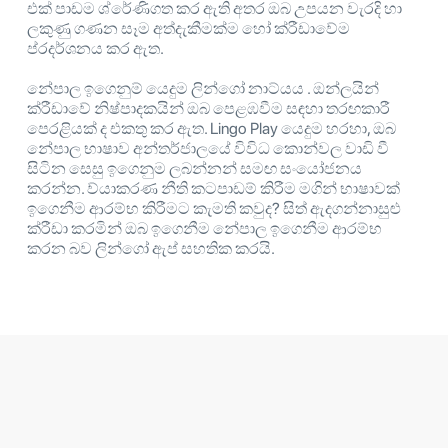
එක් පාඩම ශ්රේණිගත කර ඇති අතර ඔබ උපයන වැරදි හා
ලකුණු ගණන සෑම අත්දැකීමක්ම හෝ ක්රීඩාවේම
ප්රදර්ශනය කර ඇත.
නේපාල ඉගෙනුම් යෙදුම ලින්ගෝ නාට්යය . ඔන්ලයින්
ක්රීඩාවේ නිෂ්පාදකයින් ඔබ පෙළඹවීම සඳහා තරඟකාරී
පෙරළියක් ද එකතු කර ඇත. Lingo Play යෙදුම හරහා, ඔබ
නේපාල භාෂාව අන්තර්ජාලයේ විවිධ කොන්වල වාඩි වී
සිටින සෙසු ඉගෙනුම ලබන්නන් සමඟ සංයෝජනය
කරන්න. ව්යාකරණ නීති කටපාඩම් කිරීම මගින් භාෂාවක්
ඉගෙනීම ආරම්භ කිරීමට කැමති කවුද? සිත් ඇදගන්නාසුළු
ක්රීඩා කරමින් ඔබ ඉගෙනීම නේපාල ඉගෙනීම ආරම්භ
කරන බව ලින්ගෝ ඇප් සහතික කරයි.