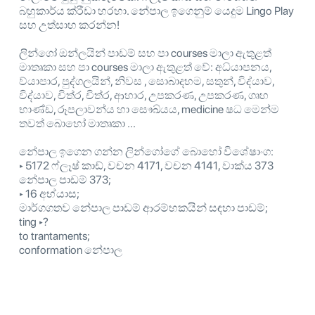
බහුකාර්ය ක්රීඩා හරහා. නේපාල ඉගෙනුම් යෙදුම Lingo Play
සහ උත්සාහ කරන්න!
ලින්ගෝ ඔන්ලයින් පාඩම් සහ පා courses මාලා ඇතුළත්
මාතෘකා සහ පා courses මාලා ඇතුළත් වේ: අධ්යාපනය,
ව්යාපාර, පුද්ගලයින්, නිවස , සොබාදහම, සතුන්, විද්යාව,
විද්යාව, චිත්ර, චිත්ර, ආහාර, උපකරණ, උපකරණ, ගෘහ
භාණ්ඩ, රූපලාවන්ය හා සෞඛ්යය, medicine ෂධ මෙන්ම
තවත් බොහෝ මාතෘකා ...
නේපාල ඉගෙන ගන්න ලින්ගෝගේ බොහෝ විශේෂාංග:
‣ 5172 ෆ්ලෑෂ් කාඩ්, වචන 4171, වචන 4141, වාක්ය 373
නේපාල පාඩම් 373;
‣ 16 අභ්යාස;
මාර්ගගතව නේපාල පාඩම් ආරම්භකයින් සඳහා පාඩම්;
ting ‣?
to trantaments;
conformation නේපාල