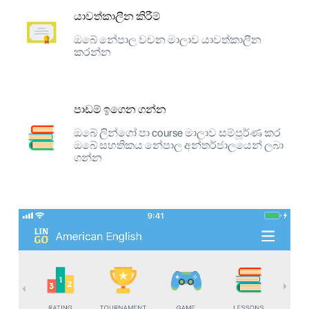
යාවත්කාලීන කිරීම්
ඔබේ නේපාල වචන මාලාව යාවත්කාලීන
කරන්න
පාඩම් ඉගෙන ගන්න
ඔබේ ලින්ගෝ පා course මාලාව සම්පූර්ණ කර
ඔබේ සහතිකය නේපාල අන්තර්ජාලයෙන් ලබා
ගන්න