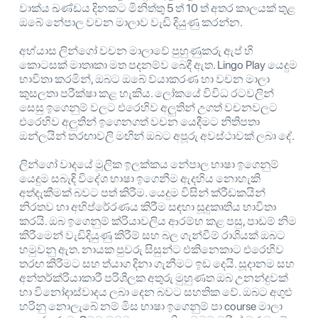
වාක්ය ඛණ්ඩය දිනකට මිනිත්තු 5 ත් 10 ත් අතර කාලයක් තුළ
ඔබේ නේපාල වචන මාලාව වැඩි දියුණු කරන්න.
අභ්යාස ලින්ගෝ වචන මාලාවේ පුහුණුකරු ඇප් හි
කොටසක් මාතෘකා මත පදනම්ව බෙදී ඇත. Lingo Play යෙදුම
භාවිතා කරමින්, ඔබට ඔබේ ව්යාකරණ හා වචන මාලා
කුසලතා පරීක්ෂා කළ හැකිය. ලෝකයේ විවිධ රටවලින්
සෙසු ඉගෙනුම් වලට එරෙහිව අලුතින් උගත් වචනවලට
එරෙහිව අලුතින් ඉගෙනගත් වචන යෙදීමට නිතිපතා
ඔන්ලයින් තරඟාවලි මඟින් ඔබට අපූරු අවස්ථාවක් ලබා දේ.
ලින්ගෝ වාදයේ මූලික ඉලක්කය නේපාල භාෂා ඉගෙනුම්
යෙදුම සබැඳි විදේශ භාෂා ඉගෙනීම ඇදහිය නොහැකි
අත්දැකීමක් බවට පත් කිරීම. යෙදුම විසින් ක්රීඩකයින්
නිරතව හා අභිප්රේරණය කිරීම සඳහා සූදුකෘතිය භාවිතා
කරයි. ඔබ ඉගෙනුම් ක්රියාවලිය ආරම්භ කළ පසු, පාඩම් නිම
කිරීමෙන් වැඩිදියුණු කිරීම් සහ බල ගැන්වීම් රාශියක් ඔබට
හමුවනු ඇත. නායක පුවරු සිසුන්ට එකිනෙකාට එරෙහිව
තරඟ කිරීමට සහ ත්යාග දිනා ගැනීමට ඉඩ දෙයි. සූදානම සහ
අන්තර්ක්රියාකාරී පරිශීලක අතුරු මුහුණත ඔබ උනන්දුවක්
හා විනෝදාස්වාදය ලබා දෙන බවට සහතික වේ. ඔබට අගුළු
හරිනු නොලැබේ නම් මිස භාෂා ඉගෙනුම් පා course මාලා