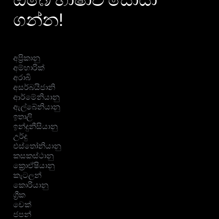
ගන්න!
අප්‍රිකානු
අම්හාරික්
අරාබි
අසර්බයිජානි
ආර්මේනියානු
ඇල්බේනියානු
ඉතාලි
ඉන්දුනීසියානු
උර්දු
එස්තෝනියානු
කසකස්ථානු
ක්‍රොඒෂියානු
කැටලන්
කොරියානු
ග්‍රීක
චෙක්
ජපන්