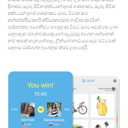
දිනකම, සැබෑ ජීවිත තත්වයන් දහස් ගණනකට, සැබෑ ජීවිත
තත්වයන් දහස් ගණනකට ඔබව විවෘත කර
අන්තර්ක්රියාකාරී ක්රියාකාරකම් භාවිතා කරමින්
මාර්ගගතව ඉගෙනීමට හා පුහුණු වීමට ඔබට අවස්ථාව ලබා
දෙනු ඇත. ඔබ නවකයකු හෝ පළපුරුදු ඉගෙන ගන්නෙක්
නම් කමක් නැත නේපාල, ලින්ගෝ නාට්යය සෑම මට්ටමක්
සඳහාම මාර්ගගත ඉගෙනුම් ක්රම ලබා දෙයි.