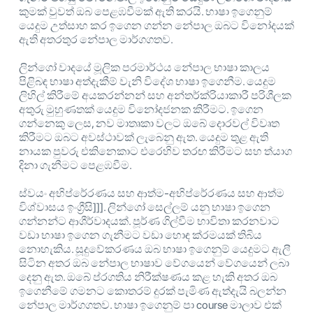
කුමක් වුවත් ඔබ පෙළඹවීමක් ඇති කරයි. භාෂා ඉගෙනුම්
යෙදුම උත්සාහ කර ඉගෙන ගන්න නේපාල ඔබට විනෝදයක්
ඇති අතරතුර නේපාල මාර්ගගතව.
ලින්ගෝ වාදයේ මූලික පරමාර්ථය නේපාල භාෂා කාලය
පිළිබඳ භාෂා අත්දැකීම් වැනි විදේශ භාෂා ඉගෙනීම. යෙදුම
ලිහිල් කිරීමේ අයකරන්නන් සහ අන්තර්ක්රියාකාරී පරිශීලක
අතුරු මුහුණතක් යෙදුම විනෝදජනක කිරීමට. ඉගෙන
ගන්නෙකු ලෙස, නව මාතෘකා වලට ඔබේ දොරවල් විවෘත
කිරීමට ඔබට අවස්ථාවක් ලැබෙනු ඇත. යෙදුම තුළ ඇති
නායක පුවරු එකිනෙකාට එරෙහිව තරඟ කිරීමට සහ ත්යාග
දිනා ගැනීමට පෙළඹවීම.
ස්වයං අභිප්රේරණය සහ ආත්ම-අභිප්රේරණය සහ ආත්ම
විශ්වාසය ඉංග්‍රීසි]]]. ලින්ගෝ සෙල්ලම් යනු භාෂා ඉගෙන
ගන්නන්ට ආශීර්වාදයක්. පූර්ණ ගිල්වීම භාවිතා කරනවාට
වඩා භාෂා ඉගෙන ගැනීමට වඩා හොඳ ක්රමයක් තිබිය
නොහැකිය. සූදුවේකරණය ඔබ භාෂා ඉගෙනුම් යෙදුමට ඇලී
සිටින අතර ඔබ නේපාල භාෂාව වේගයෙන් වේගයෙන් ලබා
දෙනු ඇත. ඔබේ ප්රගතිය නිරීක්ෂණය කළ හැකි අතර ඔබ
ඉගෙනීමේ ගමනට කොතරම් දුරක් පැමිණ ඇත්දැයි බලන්න
නේපාල මාර්ගගතව. භාෂා ඉගෙනුම් පා course මාලාව එක්