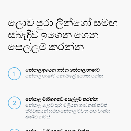
ලොව පුරා ලින්ගෝ සමඟ
සබැඳිව ඉගෙන ගෙන
සෙල්ලම් කරන්න
නේපාල ඉගෙන ගන්න නේපාල භාෂාව
නේපාල භාෂාව නොමිලේ ඉගෙන ගන්න
නේපාල මාර්ගගතව සෙල්ලම් කරන්න
නේපාල ලොව පුරා මිලියන ගණනක් තවත්
ක්රීඩකයන් සමඟ නේපාල වචන සහ වාක්ය
ඛණ්ඩ නමති