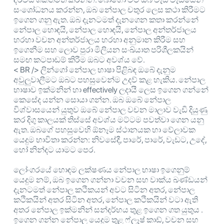
සංශෝධනය කරන්න, ඔබ නේපාල චතුර ලෙස කථා කිරීමට
ඉගෙන ගනු ඇත. ඔබ දැනටමත් දැනගෙන කතා කරන්නේ
නේපාල හොඳයි, නේපාල හොඳයි, නේපාල අන්තර්ජාලය
හරහා වචන අන්තර්ජාලය හරහා අනුමාන කිරීම සහ
ඉගෙනීම සහ ලොව පුරා මිලියන සංඛ්යාත පරිශීලකයින්
සමඟ කටපාඩම් කිරීම ඔබට අවශ්ය වේ.
< BR /> ලින්ගෝ නේපාල භාෂා පිළිබඳ ඔබේ දැනුම
අවුලුවාලීමට ඔබට පහසුවෙන්ම උදව් කළ හැකිය. නේපාල
භාෂාව ඉක්මනින් හා effectively ලදායී ලෙස ඉගෙන ගන්නේ
කෙසේද යන්න සොයා ගන්න. ඔබ ඔබේ නේපාල
විශ්වාසයෙන් යුතුව ඔබේ නේපාල වචන මාලාව වැඩි දියුණු
කර දිගු කාලයක් තිස්සේ අවශ්ය මට්ටම පවත්වා ගෙන යනු
ඇත. ඔබගේ පහසුවෙහි ඕනෑම ස්ථානයක හා වේලාවක
යෙදුම භාවිතා කරන්න: නිවසේදී, පාරේ, පාරේ, වැඩට, උදේ,
හෝ නින්දට යාමට පෙර.
ලෝංගරයේ හොඳම ලක්ෂණය නේපාල භාෂා ඉගෙනුම්
යෙදුම නම්, ඔබ ඉගෙන ගන්නා වචන සහ වාක්ය ඛණ්ඩයන්
දැනටමත් නේපාල කථිකයන් අවට සිටින අතර, නේපාල
කථිකයින් අතර සිටින අතර, නේපාල කථිකයින් වටා ඇති
අතර නේපාල ඉක්මනින් සන්දර්භය තුළ ඉගෙන ගත යුතුය .
ඉගෙන ගන්න නේපාල යෙදුම තුළ ෆ්ලෑෂ් කාඩ්, වචන සහ