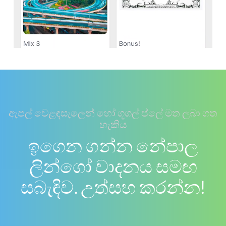
ඇපල් වෙළඳසැලෙන් හෝ ගූගල් ප්ලේ මත ලබා ගත
හැකිය
ඉගෙන ගන්න නේපාල
ලින්ගෝ වාදනය සමඟ
සබැඳිව. උත්සහ කරන්න!