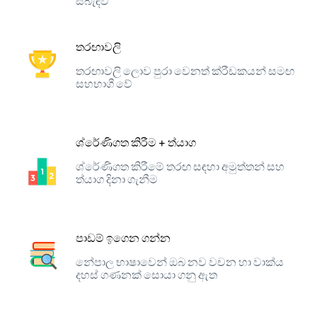
සබැඳිව
තරඟාවලි
තරඟාවලි ලොව පුරා වෙනත් ක්රීඩකයන් සමඟ
සහභාගී වේ
ශ්රේණිගත කිරීම + ත්යාග
ශ්රේණිගත කිරීමේ තරඟ සඳහා අමුත්තන් සහ
ත්යාග දිනා ගැනීම
පාඩම් ඉගෙන ගන්න
නේපාල භාෂාවෙන් ඔබ නව වචන හා වාක්ය
දහස් ගණනක් සොයා ගනු ඇත