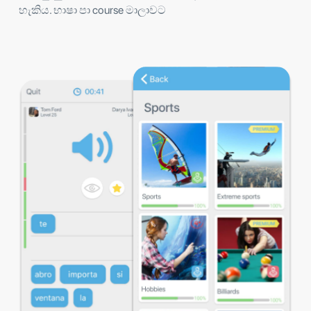
හැකිය. භාෂා පා course මාලාවට