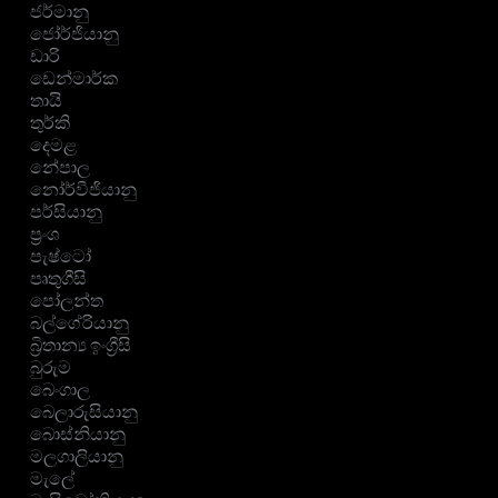
ජර්මානු
ජෝර්ජියානු
ඩාරි
ඩෙන්මාර්ක
තායි
තුර්කි
දෙමළ
නේපාල
නෝර්වීජියානු
පර්සියානු
ප්‍රංශ
පැෂ්ටෝ
පෘතුගීසි
පෝලන්ත
බල්ගේරියානු
බ්‍රිතාන්‍ය ඉංග්‍රීසි
බුරුම
බෙංගාල
බෙලාරුසියානු
බොස්නියානු
මලගාලියානු
මැලේ