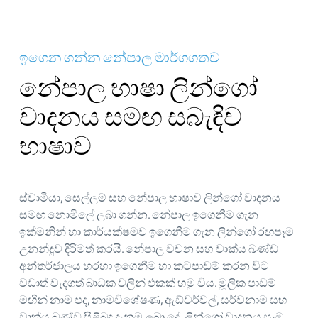
ඉගෙන ගන්න නේපාල මාර්ගගතව
නේපාල භාෂා ලින්ගෝ
වාදනය සමඟ සබැඳිව
භාෂාව
ස්වාමියා, සෙල්ලම් සහ නේපාල භාෂාව ලින්ගෝ වාදනය
සමඟ නොමිලේ ලබා ගන්න. නේපාල ඉගෙනීම ගැන
ඉක්මනින් හා කාර්යක්ෂමව ඉගෙනීම ගැන ලින්ගෝ රඟපෑම
උනන්දුව දිරිමත් කරයි. නේපාල වචන සහ වාක්ය ඛණ්ඩ
අන්තර්ජාලය හරහා ඉගෙනීම හා කටපාඩම් කරන විට
වඩාත් වැදගත් බාධක වලින් එකක් හමු විය. මූලික පාඩම්
මඟින් නාම පද, නාමවිශේෂණ, ඇඩ්වර්වල්, සර්වනාම සහ
වාක්ය ඛණ්ඩ පිළිබඳ දැනුම ලබා දේ. ලින්ගෝ වාදනය සෑම