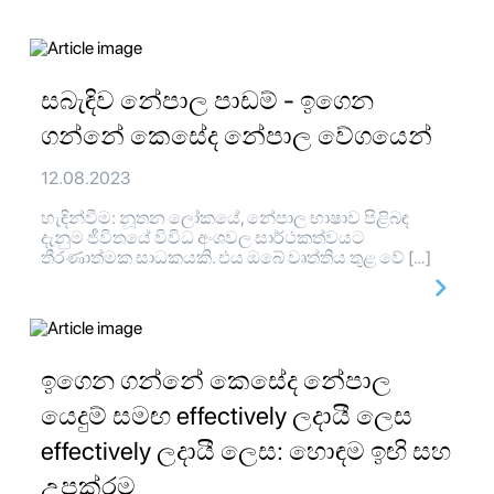
සබැඳිව නේපාල පාඩම් - ඉගෙන
ගන්නේ කෙසේද නේපාල වේගයෙන්
12.08.2023
හැඳින්වීම: නූතන ලෝකයේ, නේපාල භාෂාව පිළිබඳ
දැනුම ජීවිතයේ විවිධ අංශවල සාර්ථකත්වයට
තීරණාත්මක සාධකයකි. එය ඔබේ වෘත්තිය තුළ වේ […]
ඉගෙන ගන්නේ කෙසේද නේපාල
යෙදුම් සමඟ effectively ලදායී ලෙස
effectively ලදායී ලෙස: හොඳම ඉඟි සහ
උපක්රම