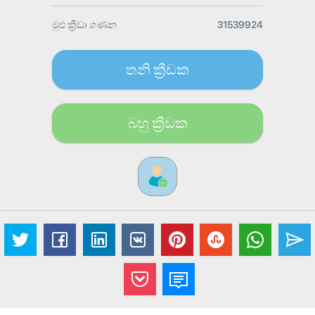
මුළු ක්‍රීඩා ගණන
31539924
තනි ක්‍රීඩක
බහු ක්‍රීඩක​