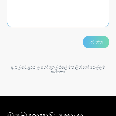
ඇපල් වෙළඳසැල හෝ ගූගල් ප්ලේ මත ලින්ගෝ සෙල්ලම්
කරන්න
ඔබේ භාෂාව සොයා