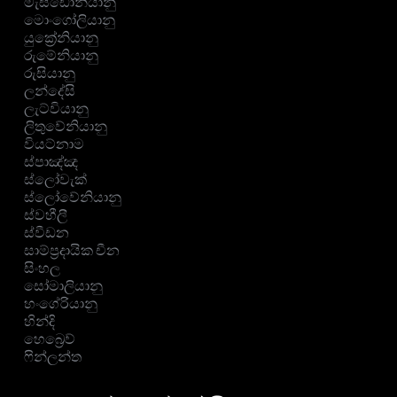
මැසිඩෝනියානු
මොංගෝලියානු
යුක්‍රේනියානු
රුමේනියානු
රුසියානු
ලන්දේසි
ලැට්වියානු
ලිතුවේනියානු
වියට්නාම
ස්පාඤ්ඤ
ස්ලෝවැක්
ස්ලෝවේනියානු
ස්වහීලී
ස්වීඩන
සාම්ප්‍රදායික චීන
සිංහල
සෝමාලියානු
හංගේරියානු
හින්දි
හෙබ්‍රෙව්
ෆින්ලන්ත