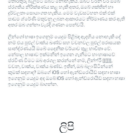
තොරතුරු බැලීමට ඔබට නොහැකිය. ඔබට වරින් වර ඔබේ
ප්රගතිය නිරීක්ෂණය කළ හැකි අතර, ඔබේ ශක්තීන් හා
දුර්වලතා සොයා ගත හැකිය. මෙම වැඩසටහන එක් එක්
පාඩම ශ්රේණි මතුවනු ලබන ආකාරයට නිර්මාණය කර ඇති
අතර ඔබ ගන්නා වැරදි ගණන පෙන්වයි.
ලින්ගෝ භාෂා ඉගෙනුම් යෙදුම පිළිබඳ ඇදහිය නොහැකි දේ
නම් එය පුළුල් වාක්ය ඛණ්ඩ සහ වචනවල පුළුල් පරාසයක
සාන්ද්රණයයි ඔබේ දෛනික චර්යාව තුළ භාවිතා වේ.
නේපාල භාෂාව ඉක්මනින් ඉගෙන ගැනීමට හා භාෂාවේ
ප්රවීණ වීමට ඔබ අරගල කරන්නේ නම්, ලින්ෆ්රී [[[]]],
වචන, වාක්ය, වාක්ය ඛණ්ඩ. ඉතින්, ඔබ බලා සිටින්නේ
කුමක් සඳහාද? ඔබගේ iOS හෝ ඇන්ඩ්රොයිඩ් සඳහා භාෂා
ඉගෙනුම් යෙදුම අද ඔබේ iOS හෝ ඇන්ඩ්රොයිඩ් සඳහා භාෂා
ඉගෙනුම් යෙදුම බාගන්න.
ලිපි