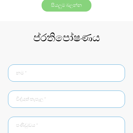
සියලුම බලන්න
ප්රතිපෝෂණය