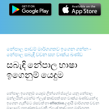
නේපාල පාඩම් මාර්ගගතව ඉගෙන ගන්න -
නේපාල සබැඳි වචන සහ වාක්ය ඛණ්ඩ
සබැඳි නේපාල භාෂා
ඉගෙනුම් යෙදුම
නේපාල ඉගෙනුම් යෙදුම ලින්ගෝ ප්ලේය යනු නේපාල
ඔන්ලයින් මෙන්ම ෆ්ලෑෂ් කාඩ්පත් සහ වාක්ය ඛණ්ඩයන් ද
ඉගෙන ගැනීමට රසවත් හා effective ලදායී මාර්ගගත වචන
මාලාවේ පුහුණුකරුවෙකි. ෆ්ලෑෂ් කාඩ් සහ මාර්ගගත