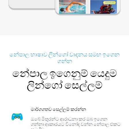
නේපාල භාෂාව ලින්ගෝ වාදනය සමඟ ඉගෙන
ගන්න
නේපාල ඉගෙනුම් යෙදුම
ලින්ගෝ සෙල්ලම්
මාර්ගගතව සෙල්ලම් කරන්න
ඔබේ මිතුරන්ට ආරාධනා කර ඔබ ඉගෙන
ගන්නා ආකාරයට විනෝද වන්න නේපාල එකට