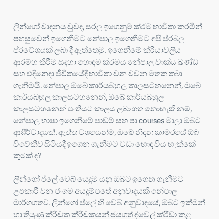
ලින්ගෝ වාදනය වුවද, සරල ඉගෙනුම් ක්රම භාවිතා කරමින්
පහසුවෙන් ඉගෙනීමට නේපාල ඉගෙනීමට අපි ප්රබල
ප්රවේශයක් ලබා දී ඇත්තෙමු. ඉගෙනීමේ ක්රියාවලිය
ආරම්භ කිරීම සඳහා හොඳම ක්රමය නේපාල වාක්ය ඛණ්ඩ
සහ එදිනෙදා ජීවිතයේදී භාවිතා වන වචන මතක තබා
ගැනීමයි. නේපාල ඔබේ කාර්යබහුල කාලසටහනෙන්, ඔබේ
කාර්යබහුල කාලසටහනෙන්, ඔබේ කාර්යබහුල
කාලසටහනෙන් පංතියට කාලය ලබා ගත නොහැකි නම්,
නේපාල භාෂා ඉගෙනීමේ පාඩම් සහ පා courses මාලා ඔබට
ආශීර්වාදයක්. ඇත්ත වශයෙන්ම, ඔබේ නිදන කාමරයේ ඔබ
විවේකීව සිටියදී ඉගෙන ගැනීමට වඩා හොඳ විය හැක්කේ
කුමක් ද?
ලින්ගෝ ප්ලේ වෙබ් යෙදුම යනු ඔබට ඉගෙන ගැනීමට
උපකාරී වන ජංගම අයදුම්පතේ අනුවාදයකි නේපාල
මාර්ගගතව. ලින්ගෝ ප්ලේ හි වෙබ් අනුවාදයේ, ඔබට ඉක්මන්
හා තියුණු ක්රීඩක ක්රීඩකයන් ජයගත් ද්වෙල් ක්රීඩා කළ