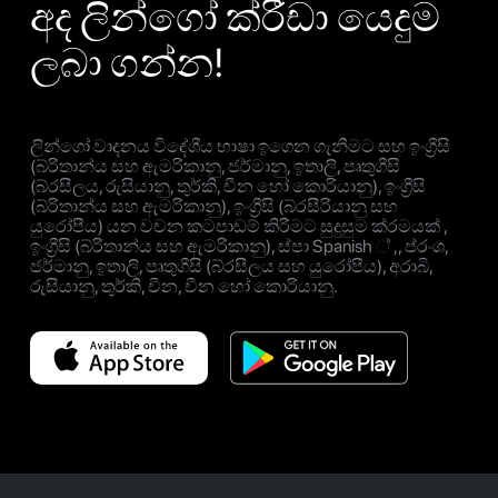
අද ලින්ගෝ ක්රීඩා යෙදුම
ලබා ගන්න!
ලින්ගෝ වාදනය විදේශීය භාෂා ඉගෙන ගැනීමට සහ ඉංග්‍රීසි
(බ්රිතාන්ය සහ ඇමරිකානු, ජර්මානු, ඉතාලි, පෘතුගීසි
(බ්රසීලය, රුසියානු, තුර්කි, චීන හෝ කොරියානු), ඉංග්‍රීසි
(බ්රිතාන්ය සහ ඇමරිකානු), ඉංග්‍රීසි (බ්රසීරියානු සහ
යුරෝපීය) යන වචන කටපාඩම් කිරීමට සුදුසුම ක්රමයක් ,
ඉංග්‍රීසි (බ්රිතාන්ය සහ ඇමරිකානු), ස්පා Spanish ් ,, ප්රංශ,
ජර්මානු, ඉතාලි, පෘතුගීසි (බ්රසීලය සහ යුරෝපීය), අරාබි,
රුසියානු, තුර්කි, චීන, චීන හෝ කොරියානු.