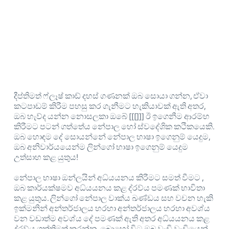
දීප්තිමත් ෆ්ලෑෂ් කාඩ් දහස් ගණනක් ඔබ සොයා ගන්න, ඒවා
කටපාඩම් කිරීම පහසු කර ගැනීමට හැකියාවක් ඇති අතර,
ඔබ හැව්ද යන්න නොසලකා ඔබේ [[[]]] ඊ ඉගෙනීම ආරම්භ
කිරීමට පටන් ගත්තේය නේපාල හෝ ස්වදේශික කථිකයෙකි.
ඔබ හොඳම දේ සොයන්නේ නේපාල භාෂා ඉගෙනුම් යෙදුම,
ඔබ අනිවාර්යයෙන්ම ලින්ගෝ භාෂා ඉගෙනුම් යෙදුම
උත්සාහ කළ යුතුය!
නේපාල භාෂා ඔන්ලයින් අධ්යයනය කිරීමට සමත් වීමට ,
ඔබ කාර්යක්ෂමව අධ්යයනය කළ ද්රව්ය පමණක් භාවිතා
කළ යුතුය. ලින්ගෝ නේපාල වාක්ය ඛණ්ඩය සහ වචන හැකි
ඉක්මනින් අන්තර්ජාලය හරහා අන්තර්ජාලය හරහා අවශ්ය
වන වඩාත්ම අවශ්ය දේ පමණක් ඇති අතර අධ්යයනය කළ
ද්රව්ය ශක්තිමත් කරන්න. බොහෝ විට ඔබ වැඩි වැඩියෙන්