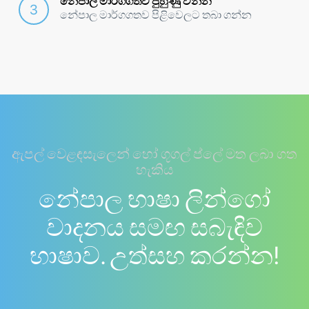
නේපාල මාර්ගගතව පුහුණු වන්න
නේපාල මාර්ගගතව පිළිවෙලට තබා ගන්න
ඇපල් වෙළඳසැලෙන් හෝ ගූගල් ප්ලේ මත ලබා ගත
හැකිය
නේපාල භාෂා ලින්ගෝ
වාදනය සමඟ සබැඳිව
භාෂාව. උත්සහ කරන්න!