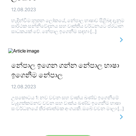
12.08.2023
හැදින්වීම:නූතන ලෝකයේ, නේපාල භාෂාව පිළිබඳ දැනුම
සාර්ථක සන්නිවේදනය සහ වෘත්තීය වර්ධනයට ප්රධාන
සාධකයක් වේ. නේපාල ඉගෙනීම සඳහා […]
නේපාල ඉගෙන ගන්න නේපාල භාෂා
ඉගෙනීම නේපාල
12.08.2023
උපකොටය 1: නව වචන සහ වාක්ය ඛණ්ඩ ඉගෙනීමේ
වැදගත්කමනව වචන සහ වාක්ය ඛණ්ඩ ඉගෙනීම භාෂා
සංවර්ධනයේ තීරණාත්මක අංගයකි. ඔබේ වචන මාලා […]