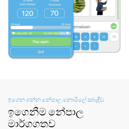
ඉගෙන ගන්න නේපාල නොමිලේ සබැඳිව
ඉගෙනීම නේපාල
මාර්ගගතව