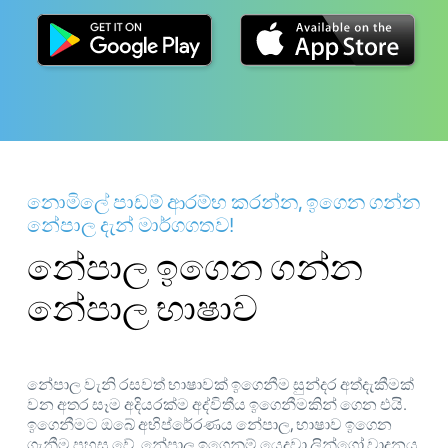
නොමිලේ පාඩම් ආරම්භ කරන්න, ඉගෙන ගන්න
නේපාල දැන් මාර්ගගතව!
නේපාල ඉගෙන ගන්න
නේපාල භාෂාව
නේපාල වැනි රසවත් භාෂාවක් ඉගෙනීම සුන්දර අත්දැකීමක්
වන අතර සෑම අදියරක්ම අද්විතීය ඉගෙනීමකින් ගෙන එයි.
ඉගෙනීමට ඔබේ අභිප්රේරණය නේපාල, භාෂාව ඉගෙන
ගැනීම පහසු වේ. නේපාල ඉගෙනුම් යෙදුවා ලින්ගෝ වාදනය