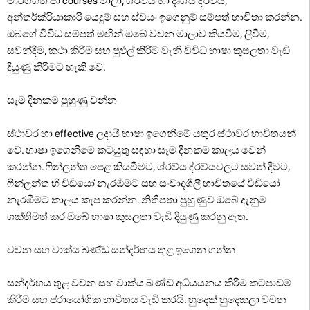
මාර්ගගත පා courses මාලා, ශ්රව්ය හා දෘශ්ය ද්රව්ය,
අන්තර්ක්රියාකාරී යෙදුම් සහ ස්වයං ඉගෙනුම් සම්පත් භාවිතා කරන්න.
ඔබගේ විවිධ සම්පත් මඟින් ඔබේ වචන මාලාව කියවීම, ලිවීම,
සවන්දීම, කථා කිරීම සහ පුළුල් කිරීම වැනි විවිධ භාෂා කුසලතා වැඩි
දියුණු කිරීමට හැකි වේ.
සෑම දිනකම පුහුණු වන්න
ස්ථාවර හා effective ලදායී භාෂා ඉගෙනීමේ යතුර ස්ථාවර භාවිතයන්
වේ. භාෂා ඉගෙනීමේ කටයුතු සඳහා සෑම දිනකම කාලය වෙන්
කරන්න. ෆින්ලන්ත පෙළ කියවීමට, ශ්රව්ය ද්රව්යවලට සවන් දීමට,
ෆින්ලන්ත හි වීඩියෝ නැරඹීමට සහ සංවාදශීලී භාවිතයේ වීඩියෝ
නැරඹීමට කාලය කැප කරන්න. නිතිපතා පුහුණුව ඔබේ දැනුම
ශක්තිමත් කර ඔබේ භාෂා කුසලතා වැඩි දියුණු කරනු ඇත.
වචන සහ වාක්ය ඛණ්ඩ සන්දර්භය තුළ ඉගෙන ගන්න
සන්දර්භය තුළ වචන සහ වාක්ය ඛණ්ඩ අධ්යයනය කිරීම කටපාඩම්
කිරීම සහ ප්රායෝගික භාවිතය වැඩි කරයි. හුදෙක් හුදෙකලා වචන