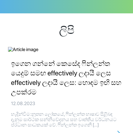
ලිපි
ඉගෙන ගන්නේ කෙසේද ෆින්ලන්ත
යෙදුම් සමඟ effectively ලදායී ලෙස
effectively ලදායී ලෙස: හොඳම ඉඟි සහ
උපක්රම
12.08.2023
හැදින්වීම:නූතන ලෝකයේ, ෆින්ලන්ත භාෂාව පිළිබඳ
දැනුම සාර්ථක සන්නිවේදනය සහ වෘත්තීය වර්ධනයට
ප්රධාන සාධකයක් වේ. ෆින්ලන්ත ඉගෙනී […]