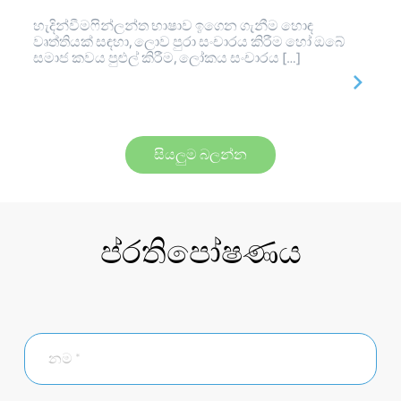
හැදින්වීමෆින්ලන්ත භාෂාව ඉගෙන ගැනීම හොඳ
වෘත්තියක් සඳහා, ලොව පුරා සංචාරය කිරීම හෝ ඔබේ
සමාජ කවය ​​පුළුල් කිරීම, ලෝකය සංචාරය […]
සියලුම බලන්න
ප්රතිපෝෂණය