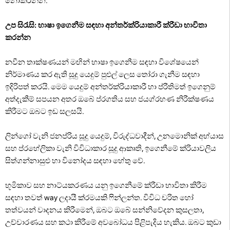
නොකරන්න.
උප සිරැසි: භාෂා ඉගෙනීම සඳහා අන්තර්ක්රියාකාරී ක්රීඩා භාවිතා
කරන්න
නවීන තාක්ෂණයන් මඟින් භාෂා ඉගෙනීම සඳහා විශේෂයෙන්
නිර්මාණය කර ඇති සූදු යෙදුම් පුළුල් ලෙස තෝරා ගැනීම සඳහා
ඉදිරිපත් කරයි. මෙම යෙදුම් අන්තර්ක්රියාකාරී හා ප්රීතිමත් ඉගෙනුම්
අත්දැකීම් සපයන අතර ඔබේ ප්රගතිය සහ ජයග්රහණ නිරීක්ෂණය
කිරීමට ඔබට ඉඩ සලසයි.
ලින්ගෝ වැනි ජනප්රිය සූදු යෙදුම්, විරුද්ධවාදීන්, උනමොනික් අභ්යාස
සහ ප්රහේලිකා වැනි විවිධාකාර සූදු ආකෘති, ඉගෙනීමේ ක්රියාවලිය
සිත්ගන්නාසුළු හා විනෝදය සඳහා හේතු වේ.
භූමිකාව සහ නාට්යකරණය යනු ඉගෙනීමේ ක්රීඩා භාවිතා කිරීම
සඳහා තවත් way ලදායී ක්රමයකි ෆින්ලන්ත. විවිධ චරිත හෝ
තත්වයන් වාදනය කිරීමෙන්, ඔබට ඔබේ සන්නිවේදන කුසලතා,
උච්චාරණය සහ කථා කිරීමේ අවබෝධය පිළිපැදිය හැකිය. ඔබට කුඩා