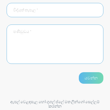
ඇපල් වෙළඳසැල හෝ ගූගල් ප්ලේ මත ලින්ගෝ සෙල්ලම්
කරන්න