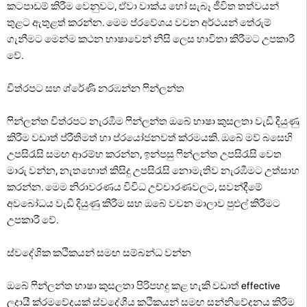
කටපාඩම් කිරීම වෙනුවට, ඒවා වාක්ය හෝ සැබෑ ජීවිත තත්වයන්
තුළට ඇතුළත් කරන්න. මෙම ප්රවේශය වචන අර්ථයන් තේරුම්
ගැනීමට මෙන්ම කථන භාෂාවෙන් නිසි ලෙස භාවිතා කිරීමට උපකාරී
වේ.
චිත්රපට සහ ශ්රේණි නරඹන්න ෆින්ලන්ත
ෆින්ලන්ත චිත්රපට නැරඹීම ෆින්ලන්ත ඔබේ භාෂා කුසලතා වැඩි දියුණු
කිරීම වඩාත් ප්රීතිමත් හා ප්රයෝජනවත් ක්රමයකි. ඔබේ මව් බසෙහි
උපසිරැසි සමඟ ආරම්භ කරන්න, ඉන්පසු ෆින්ලන්ත උපසිරැසි වෙත
මාරු වන්න, නැතහොත් කිසිදු උපසිරැසි නොමැතිව නැරඹීමට උත්සාහ
කරන්න. මෙම නිරාවරණය විවිධ උච්චාරණවලට, සවන්දීමේ
අවබෝධය වැඩි දියුණු කිරීම සහ ඔබේ වචන මාලාව පුළුල් කිරීමට
උපකාරී වේ.
ස්වදේශික කථිකයන් සමඟ සම්බන්ධ වන්න
ඔබේ ෆින්ලන්ත භාෂා කුසලතා පිරිපහදු කළ හැකි වඩාත් effective
ලදායී ක්රමවේදයක් ස්වදේශීය කථිකයන් සමඟ සන්නිවේදනය කිරීම