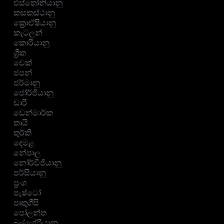
එස්තෝනියානු
කසකස්ථානු
ක්‍රොඒෂියානු
කැටලන්
කොරියානු
ග්‍රීක
චෙක්
ජපන්
ජර්මානු
ජෝර්ජියානු
ඩාරි
ඩෙන්මාර්ක
තායි
තුර්කි
දෙමළ
නේපාල
නෝර්වීජියානු
පර්සියානු
ප්‍රංශ
පැෂ්ටෝ
පෘතුගීසි
පෝලන්ත
බල්ගේරියානු