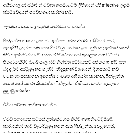
අතිවිශාල අවස්ථාවන් විවෘත කරයි. මෙම ලිපියෙන් අපි effective ලදායී
ක්රමවේදයන් ගවේෂණය කරන්නෙමු.
ඉලක්ක සකසා සැලසුමක් සංවර්ධනය කරන්න
ෆින්ලන්ත භාෂාව ඉගෙන ගැනීමේ ගමන ආරම්භ කිරීමට පෙර,
පැහැදිලි ඉලක්ක තබා හොඳින් ව්යුහාත්මක ඉගෙනුම් සැලැස්මක් සකස්
කිරීම අත්යවශ්ය වේ. භාෂා ප්රවීණතාවයේ කුසලතා සහ මට්ටම
තීරණය කිරීම ඔබේ සැලැස්ම නිශ්චිත අවධියකට අත්කර ගැනීම සහ
බිඳ දැමීම අරමුණු කර ගැනීම. නිදසුනක් වශයෙන්, දිනපතාම නව
වචන හා ප්රකාශන ඉගෙනීමට ඔබට අභියෝග කරන්න, ෆින්ලන්ත
පොත් හෝ සඟරා කියවන්න ෆින්ලන්ත නිතිපතා සංවාද කුසලතා
පුහුණු කරන්න.
විවිධ සම්පත් භාවිතා කරන්න
විවිධ පරාසයක සම්පත් උත්තේජනය කිරීම ඉගෙනීමේදී ඔබේ
කාර්යක්ෂමතාව වැඩි දියුණු කරනු ඇත ෆින්ලන්ත. පෙළපොත්,