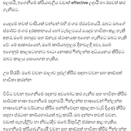
සලසයි, ඉගෙනීමේ ක්රියාවලිය වඩාත් effective ලදායී හා රසවත් කර
ගැනීමට.
යෙදුමේ තවත් වාසියක් වන්නේ එහි ජංගම ප්රවේශයයි. ඔබට ඔබගේ
ස්මාර්ට් ජංගම දුරකතනයේ හෝ ටැබ්ලටයේ යෙදුම භාවිතා කළ හැකි
අතර, ඔබේ පහසුව සහ ඕනෑම ස්ථානයක ඉගෙන ගැනීමට ඔබට හැකි
වේ. මේ ආකාරයෙන්, ඔබේ කාර්යබහුලම දිනවලදී පවා, ඔබේ
ඉගෙනුම් කාලසටහනට බාධා නොකර ෆින්ලන්ත අධ්යයනය කිරීමට
ඔබට කාලය සොයාගත හැකිය.
උප සිරැසි: ඔබේ වචන මාලාව පුළුල් කිරීම සඳහා වචන සහ කාඩ්පත්
භාවිතා කරන්න
විවිධ වචන ඉගෙනීමේ පදනම අවබෝධ කර ගැනීම සහ භාවිතා කිරීම
සාර්ථක භාෂා ඉගෙනීමේ පදනමයි. ෆින්ලන්ත භාෂාවෙන් ෆින්ලන්ත
භාෂාවෙන් සංවර්ධනය කිරීම සන්නිවේදන කුසලතා වැඩි දියුණු කිරීම
සඳහා ප්රධාන කාර්යභාරයක් ඉටු කරයි. ඔබ දන්නා තවත් වචන,
වඩාත් පැහැදිලිව හා නිවැරදිව ඔබේ සිතුවිලි ප්රකාශ කළ හැකිය.
ඉගෙනීමේ ක්රියාවලියේදී වචන සහ කාඩ්පත් භාවිතා කිරීම ෆින්ලන්ත