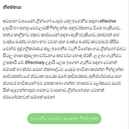
නිගමනය:
අවසාන වශයෙන්, ලින්ගෝ යෙදුම යනු ඉගෙනීම සඳහා effective
ලදායී හා පහසු මෙවලමකි ෆින්ලන්ත. අනුවර්තනය වීමේ හැකියාව,
තත්ය කාලීනව එකට කාර්යයන් සඳහා ඇති හැකියාව, කාඩ්පත් සහ
වාක්ය ඛණ්ඩ හරහා නව වචන සහ වාක්ය ඛණ්ඩ කටපාඩම් කිරීම
මෙන්ම පුද්ගලීකරණය කළ ඉගෙනීම වැනි විශේෂාංගය, ලින්ගෝ ඔබට
සියලු භාෂා කුසලතා වර්ධනය කර වඩා හොඳ ප්රති .ල ලබා ගැනීමට
උපකාරී වේ. Effectively ලදායී ලෙස ඉගෙන ගැනීම සඳහා වෙනත්
සම්පත් හා ක්රම සමඟ ඒකාබද්ධව යෙදුම භාවිතා කරන්න ෆින්ලන්ත.
සාර්ථකත්වයේ ප්රධාන සාධක ඔබේ කඩිසරකම, අභිප්රේරණය සහ
ස්ථාවර භාවිතයන් බව මතක තබා ගන්න. භාෂාවට ලෝකයට ඔබේ
සිත් ඇදගන්නාසුළු ගමනට වාසනාව ලින්ගෝ සහ වෙනත්
ප්රයෝජනවත් සම්පත් සමඟ!
ඉගෙනීම ආරම්භ කරන්න ෆින්ලන්ත