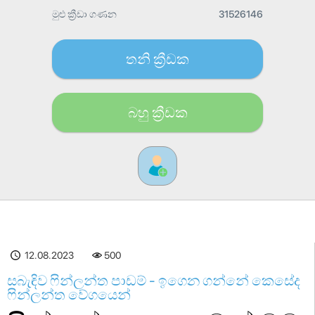
මුළු ක්‍රීඩා ගණන
31526146
තනි ක්‍රීඩක
බහු ක්‍රීඩක​
12.08.2023
500
සබැඳිව ෆින්ලන්ත පාඩම් - ඉගෙන ගන්නේ කෙසේද
ෆින්ලන්ත වේගයෙන්