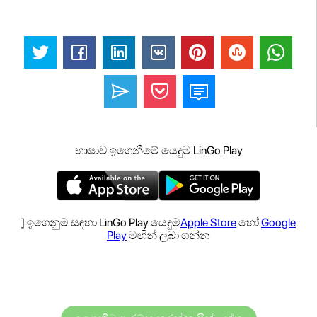
භාෂාව ඉගෙනීමේ යෙදුම LinGo Play
] ඉගෙනුම සඳහා LinGo Play යෙදුම
Apple Store
හෝ
Google
Play
මඟින් ලබා ගන්න