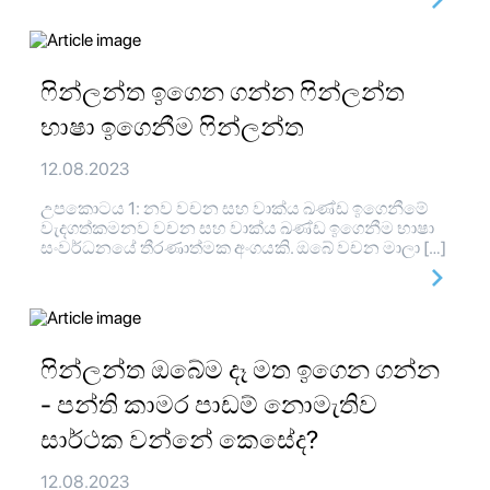
ෆින්ලන්ත ඉගෙන ගන්න ෆින්ලන්ත
භාෂා ඉගෙනීම ෆින්ලන්ත
12.08.2023
උපකොටය 1: නව වචන සහ වාක්ය ඛණ්ඩ ඉගෙනීමේ
වැදගත්කමනව වචන සහ වාක්ය ඛණ්ඩ ඉගෙනීම භාෂා
සංවර්ධනයේ තීරණාත්මක අංගයකි. ඔබේ වචන මාලා […]
ෆින්ලන්ත ඔබේම දෑ මත ඉගෙන ගන්න
- පන්ති කාමර පාඩම් නොමැතිව
සාර්ථක වන්නේ කෙසේද?
12.08.2023