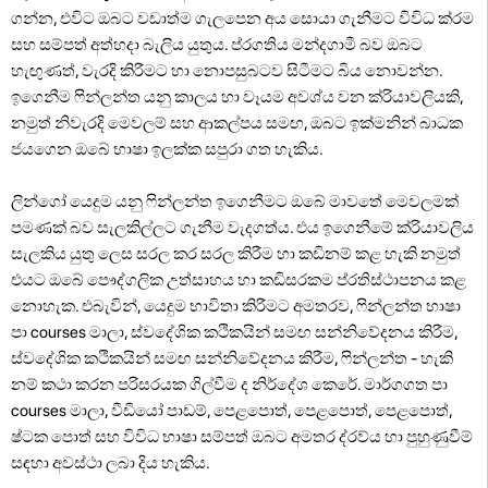
ගන්න, එවිට ඔබට වඩාත්ම ගැලපෙන අය සොයා ගැනීමට විවිධ ක්රම
සහ සම්පත් අත්හදා බැලිය යුතුය. ප්රගතිය මන්දගාමී බව ඔබට
හැඟුණත්, වැරදි කිරීමට හා නොපසුබටව සිටීමට බිය නොවන්න.
ඉගෙනීම ෆින්ලන්ත යනු කාලය හා වෑයම අවශ්ය වන ක්රියාවලියකි,
නමුත් නිවැරදි මෙවලම් සහ ආකල්පය සමඟ, ඔබට ඉක්මනින් බාධක
ජයගෙන ඔබේ භාෂා ඉලක්ක සපුරා ගත හැකිය.
ලින්ගෝ යෙදුම යනු ෆින්ලන්ත ඉගෙනීමට ඔබේ මාවතේ මෙවලමක්
පමණක් බව සැලකිල්ලට ගැනීම වැදගත්ය. එය ඉගෙනීමේ ක්රියාවලිය
සැලකිය යුතු ලෙස සරල කර සරල කිරීම හා කඩිනම් කළ හැකි නමුත්
එයට ඔබේ පෞද්ගලික උත්සාහය හා කඩිසරකම ප්රතිස්ථාපනය කළ
නොහැක. එබැවින්, යෙදුම භාවිතා කිරීමට අමතරව, ෆින්ලන්ත භාෂා
පා courses මාලා, ස්වදේශික කථිකයින් සමඟ සන්නිවේදනය කිරීම,
ස්වදේශික කථිකයින් සමඟ සන්නිවේදනය කිරීම, ෆින්ලන්ත - හැකි
නම් කථා කරන පරිසරයක ගිල්වීම ද නිර්දේශ කෙරේ. මාර්ගගත පා
courses මාලා, වීඩියෝ පාඩම්, පෙළපොත්, පෙළපොත්, පෙළපොත්,
ෂ්ටක පොත් සහ විවිධ භාෂා සම්පත් ඔබට අමතර ද්රව්ය හා පුහුණුවීම්
සඳහා අවස්ථා ලබා දිය හැකිය.