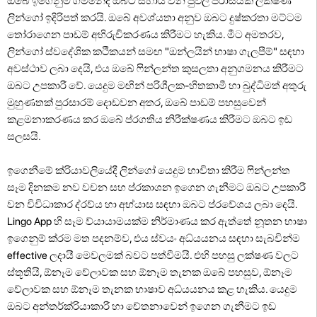
ඔබේ ඉගෙනුම් ගමනේදී ඔබට සහාය වන පුළුල් පරාසයක ලක්ෂණ
ලින්ගෝ ඉදිරිපත් කරයි. ඔබේ අවශ්යතා අනුව ඔබට දුෂ්කරතා මට්ටම
තෝරාගෙන පාඩම් අභිරුචිකරණය කිරීමට හැකිය. මීට අමතරව,
ලින්ගෝ ස්වදේශික කථිකයන් සමඟ "ඔන්ලයින් භාෂා ගැලපීම්" සඳහා
අවස්ථාව ලබා දෙයි, එය ඔබේ ෆින්ලන්ත කුසලතා අනුගමනය කිරීමට
ඔබට උපකාරී වේ. යෙදුම මඟින් පරිශීලක-හිතකාමී හා බුද්ධිමත් අතුරු
මුහුණතක් පුරසාරම් දොඩවන අතර, ඔබේ පාඩම් පහසුවෙන්
කළමනාකරණය කර ඔබේ ප්රගතිය නිරීක්ෂණය කිරීමට ඔබට ඉඩ
සලසයි.
ඉගෙනීමේ ක්රියාවලියේදී ලින්ගෝ යෙදුම භාවිතා කිරීම ෆින්ලන්ත
සෑම දිනකම නව වචන සහ ප්රකාශන ඉගෙන ගැනීමට ඔබට උපකාරී
වන විවිධාකාර ද්රව්ය හා අභ්යාස සඳහා ඔබට ප්රවේශය ලබා දෙයි.
Lingo App හි සෑම ව්යායාමයක්ම නිර්මාණය කර ඇත්තේ නූතන භාෂා
ඉගෙනුම් ක්රම මත පදනම්ව, එය ස්වයං අධ්යයනය සඳහා සැබවින්ම
effective ලදායී මෙවලමක් බවට පත්වීමයි. එහි පහසු ලක්ෂණ වලට
ස්තූතියි, ඕනෑම වේලාවක සහ ඕනෑම තැනක ඔබේ පහසුව, ඕනෑම
වේලාවක සහ ඕනෑම තැනක භාෂාව අධ්යයනය කළ හැකිය. යෙදුම
ඔබට අන්තර්ක්රියාකාරී හා චේතනාවෙන් ඉගෙන ගැනීමට ඉඩ