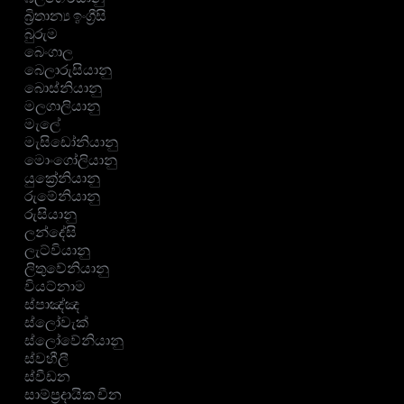
බ්‍රිතාන්‍ය ඉංග්‍රීසි
බුරුම
බෙංගාල
බෙලාරුසියානු
බොස්නියානු
මලගාලියානු
මැලේ
මැසිඩෝනියානු
මොංගෝලියානු
යුක්‍රේනියානු
රුමේනියානු
රුසියානු
ලන්දේසි
ලැට්වියානු
ලිතුවේනියානු
වියට්නාම
ස්පාඤ්ඤ
ස්ලෝවැක්
ස්ලෝවේනියානු
ස්වහීලී
ස්වීඩන
සාම්ප්‍රදායික චීන