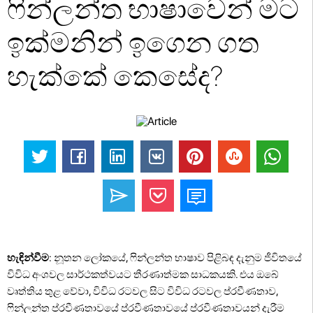
ෆින්ලන්ත භාෂාවෙන් මට
ඉක්මනින් ඉගෙන ගත
හැක්කේ කෙසේද?
හැඳින්වීම
: නූතන ලෝකයේ, ෆින්ලන්ත භාෂාව පිළිබඳ දැනුම ජීවිතයේ
විවිධ අංශවල සාර්ථකත්වයට තීරණාත්මක සාධකයකි. එය ඔබේ
වෘත්තිය තුළ වේවා, විවිධ රටවල සිට විවිධ රටවල ප්රවීණතාව,
ෆින්ලන්ත ප්රවීණතාවයේ ප්රවීණතාවයේ ප්රවීණතාවයන් දැරීම