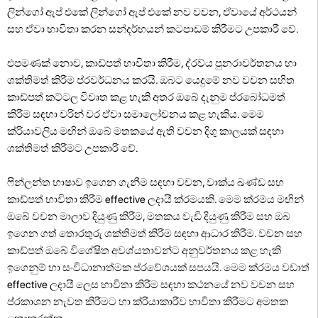
ලින්ගෝ ඇප් එකේ ලින්ගෝ ඇප් එකේ නව වචන, ඒවායේ අර්ථයන්
සහ ඒවා භාවිතා කරන සන්දර්භයන් කටපාඩම් කිරීමට උපකාරී වේ.
එපමණක් නොව, කාඩ්පත් භාවිතා කිරීම, ද්රව්ය පුනරාවර්තනය හා
ශක්තිමත් කිරීම ප්රවර්ධනය කරයි. ඔබට යෙදුමේ නව වචන සහිත
කාඩ්පත් කට්ටල විවෘත කළ හැකි අතර ඔබේ දැනුම ප්රබෝධමත්
කිරීම සඳහා වරින් වර ඒවා සමාලෝචනය කළ හැකිය. මෙම
ක්රියාවලිය මඟින් ඔබේ මතකයේ ඇති වචන දිගු කාලයක් සඳහා
ශක්තිමත් කිරීමට උපකාරී වේ.
ෆින්ලන්ත භාෂාව ඉගෙන ගැනීම සඳහා වචන, වාක්ය ඛණ්ඩ සහ
කාඩ්පත් භාවිතා කිරීම effective ලදායී ක්රමයකි. මෙම ක්රමය මඟින්
ඔබේ වචන මාලාව දියුණු කිරීම, මතකය වැඩි දියුණු කිරීම සහ ඔබ
ඉගෙන ගත් තොරතුරු ශක්තිමත් කිරීම සඳහා ආධාර කිරීම. වචන සහ
කාඩ්පත් ඔබේ විශේෂිත අවශ්යතාවන්ට අනුවර්තනය කළ හැකි
ඉගෙනුම් හා සංවිධානාත්මක ප්රවේශයක් සපයයි. මෙම ක්රමය වඩාත්
effective ලදායී ලෙස භාවිතා කිරීම සඳහා කථනයේ නව වචන සහ
ප්රකාශන නැවත කිරීමට හා ක්රියාකාරීව භාවිතා කිරීමට අමතක