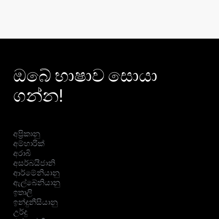
ඔබේ භාෂාව සොයා
ගන්න!
අප්‍රිකානු
අම්හාරික්
අරාබි
අසර්බයිජානි
ආර්මේනියානු
ඇල්බේනියානු
ඉතාලි
ඉන්දුනීසියානු
උර්දු