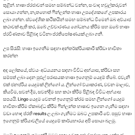
තුළින්. භාෂා ප්රජාවන් සමඟ සම්බන්ධ වන්න, සංවාද හවුල්කරුවන්
සොයා ගන්න, නැතහොත් ෆින්ලන්ත භාෂා උපදේශකගේ උපකාරය
ලබා ගන්න. ස්වදේශික කථිකයින් සමඟ සම්බන්ධ වීමෙන් ඔබ අව්යාජ
කථාවක් ඇති කර, ඔබේ උච්චාරණය ශෝධනය කිරීම සහ ඔබේ භාෂා
ප්රවීණතාව පිළිබඳ වටිනා ප්රතිපෝෂණයක් ලබා ගනී.
උප සිරැසි: භාෂා ඉගෙනීම සඳහා අන්තර්ක්රියාකාරී ක්රීඩා භාවිතා
කරන්න
අද ලෝකයේ, ස්වයං අධ්යයනය සඳහා විවිධ අභ්යාස, ක්රීඩා සහ
සම්පත් ලබා දෙන පුළුල් පරාසයක භාෂා ඉගෙනුම් යෙදුම් තිබේ. එවැනි
එක් ජනප්රිය යෙදුමක් ලින්ගෝ ය. ලින්ගෝ ව්යාකරණ, වචන මාලාව,
කියවීම, සවන් දීම, සවන්දීම සහ කථා කිරීම පිළිබඳ විවිධ අභ්යාස
සපයයි. Lingo යෙදුම වෙනත් ඉගෙනුම් ක්රම සමඟ ලින්ගෝ යෙදුම
භාවිතා කිරීම ඒකාබද්ධ කිරීම ෆින්ලන්ත භාෂාව ඉගෙන ගැනීම සඳහා
වඩා හොඳ ප්රති results ල ලබා ගැනීමට ඔබට උපකාරී වේ. පසුව භාෂා
ඉගෙනුම් ක්රියාවලියේ යෙදුමේ කාර්යභාරය අපි සොයා බලමු.