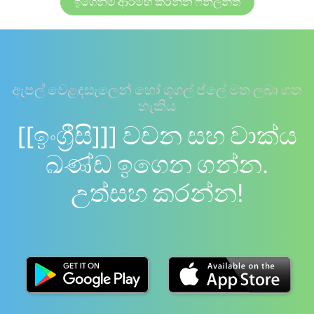
ඉගෙනීම ආරම්භ කරන්න ෆින්ලන්ත
ඇපල් වෙළඳසැලෙන් හෝ ගූගල් ප්ලේ මත ලබා ගත
හැකිය
[[ඉංග්‍රීසි]]] වචන සහ වාක්ය
ඛණ්ඩ ඉගෙන ගන්න.
උත්සහ කරන්න!