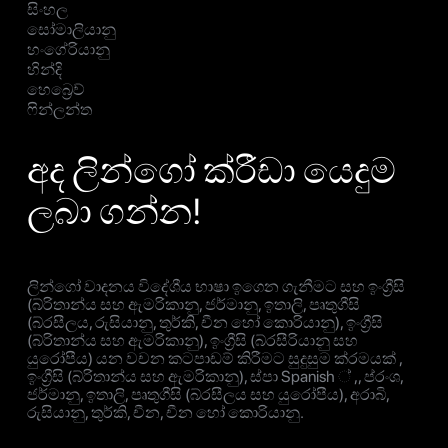
සිංහල
සෝමාලියානු
හංගේරියානු
හින්දි
හෙබ්‍රෙව්
ෆින්ලන්ත
අද ලින්ගෝ ක්රීඩා යෙදුම
ලබා ගන්න!
ලින්ගෝ වාදනය විදේශීය භාෂා ඉගෙන ගැනීමට සහ ඉංග්‍රීසි
(බ්රිතාන්ය සහ ඇමරිකානු, ජර්මානු, ඉතාලි, පෘතුගීසි
(බ්රසීලය, රුසියානු, තුර්කි, චීන හෝ කොරියානු), ඉංග්‍රීසි
(බ්රිතාන්ය සහ ඇමරිකානු), ඉංග්‍රීසි (බ්රසීරියානු සහ
යුරෝපීය) යන වචන කටපාඩම් කිරීමට සුදුසුම ක්රමයක් ,
ඉංග්‍රීසි (බ්රිතාන්ය සහ ඇමරිකානු), ස්පා Spanish ් ,, ප්රංශ,
ජර්මානු, ඉතාලි, පෘතුගීසි (බ්රසීලය සහ යුරෝපීය), අරාබි,
රුසියානු, තුර්කි, චීන, චීන හෝ කොරියානු.