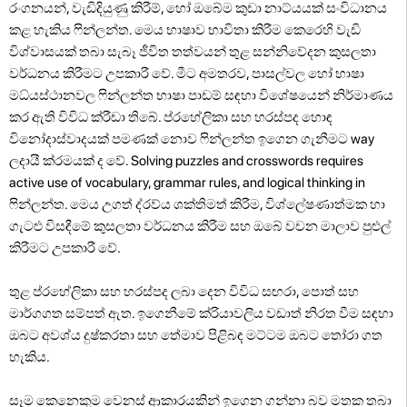
රංගනයන්, වැඩිදියුණු කිරීම්, හෝ ඔබේම කුඩා නාට්යයක් සංවිධානය
කළ හැකිය ෆින්ලන්ත. මෙය භාෂාව භාවිතා කිරීම කෙරෙහි වැඩි
විශ්වාසයක් තබා සැබෑ ජීවිත තත්වයන් තුළ සන්නිවේදන කුසලතා
වර්ධනය කිරීමට උපකාරී වේ. මීට අමතරව, පාසල්වල හෝ භාෂා
මධ්යස්ථානවල ෆින්ලන්ත භාෂා පාඩම් සඳහා විශේෂයෙන් නිර්මාණය
කර ඇති විවිධ ක්රීඩා තිබේ. ප්රහේලිකා සහ හරස්පද හොඳ
විනෝදාස්වාදයක් පමණක් නොව ෆින්ලන්ත ඉගෙන ගැනීමට way
ලදායී ක්රමයක් ද වේ. Solving puzzles and crosswords requires
active use of vocabulary, grammar rules, and logical thinking in
ෆින්ලන්ත. මෙය උගත් ද්රව්ය ශක්තිමත් කිරීම, විශ්ලේෂණාත්මක හා
ගැටළු විසඳීමේ කුසලතා වර්ධනය කිරීම සහ ඔබේ වචන මාලාව පුළුල්
කිරීමට උපකාරී වේ.
තුළ ප්රහේලිකා සහ හරස්පද ලබා දෙන විවිධ සඟරා, පොත් සහ
මාර්ගගත සම්පත් ඇත. ඉගෙනීමේ ක්රියාවලිය වඩාත් නිරත වීම සඳහා
ඔබට අවශ්ය දුෂ්කරතා සහ තේමාව පිළිබඳ මට්ටම ඔබට තෝරා ගත
හැකිය.
සෑම කෙනෙකුම වෙනස් ආකාරයකින් ඉගෙන ගන්නා බව මතක තබා