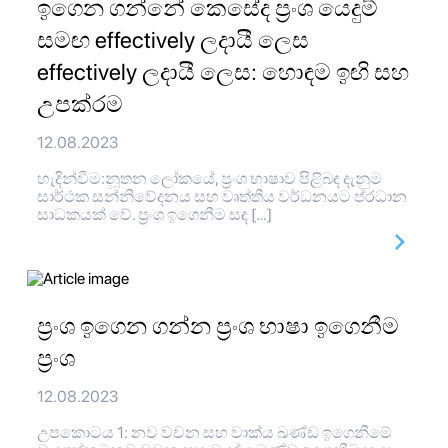
ඉගෙන ගන්නේ කෙසේද ප්‍රංශ යෙදුම්
සමඟ effectively ලදායී ලෙස
effectively ලදායී ලෙස: හොඳම ඉඟි සහ
උපක්රම
12.08.2023
හැදින්වීම:නූතන ලෝකයේ, ප්‍රංශ භාෂාව පිළිබඳ දැනුම
සාර්ථක සන්නිවේදනය සහ වෘත්තීය වර්ධනයට ප්රධාන
සාධකයක් වේ. ප්‍රංශ ඉගෙනීම සඳ […]
ප්‍රංශ ඉගෙන ගන්න ප්‍රංශ භාෂා ඉගෙනීම
ප්‍රංශ
12.08.2023
උපකොටය 1: නව වචන සහ වාක්ය ඛණ්ඩ ඉගෙනීමේ