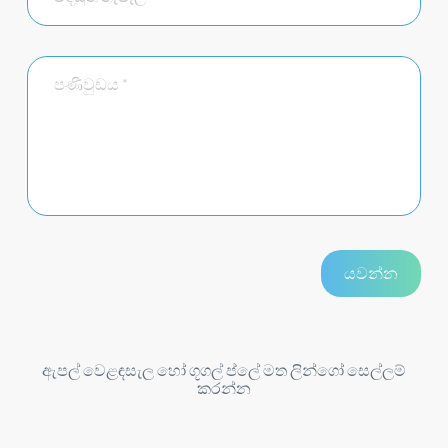
ඇපල් වෙළඳසැල හෝ ගූගල් ප්ලේ මත ලින්ගෝ සෙල්ලම්
කරන්න