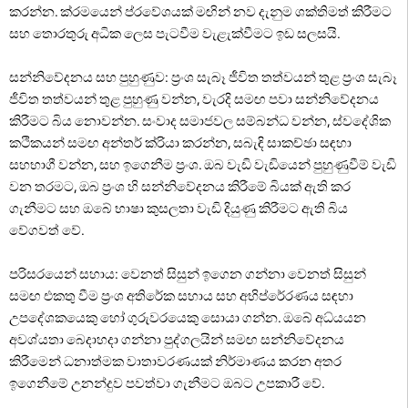
කරන්න. ක්රමයෙන් ප්රවේශයක් මඟින් නව දැනුම ශක්තිමත් කිරීමට
සහ තොරතුරු අධික ලෙස පැටවීම වැළැක්වීමට ඉඩ සලසයි.
සන්නිවේදනය සහ පුහුණුව: ප්‍රංශ සැබෑ ජීවිත තත්වයන් තුළ ප්‍රංශ සැබෑ
ජීවිත තත්වයන් තුළ පුහුණු වන්න, වැරදි සමඟ පවා සන්නිවේදනය
කිරීමට බිය නොවන්න. සංවාද සමාජවල සම්බන්ධ වන්න, ස්වදේශික
කථිකයන් සමඟ අන්තර් ක්රියා කරන්න, සබැඳි සාකච්ඡා සඳහා
සහභාගී වන්න, සහ ඉගෙනීම ප්‍රංශ. ඔබ වැඩි වැඩියෙන් පුහුණුවීම් වැඩි
වන තරමට, ඔබ ප්‍රංශ හි සන්නිවේදනය කිරීමේ බියක් ඇති කර
ගැනීමට සහ ඔබේ භාෂා කුසලතා වැඩි දියුණු කිරීමට ඇති බිය
වේගවත් වේ.
පරිසරයෙන් සහාය: වෙනත් සිසුන් ඉගෙන ගන්නා වෙනත් සිසුන්
සමඟ එකතු වීම ප්‍රංශ අතිරේක සහාය සහ අභිප්රේරණය සඳහා
උපදේශකයෙකු හෝ ගුරුවරයෙකු සොයා ගන්න. ඔබේ අධ්යයන
අවශ්යතා බෙදාහදා ගන්නා පුද්ගලයින් සමඟ සන්නිවේදනය
කිරීමෙන් ධනාත්මක වාතාවරණයක් නිර්මාණය කරන අතර
ඉගෙනීමේ උනන්දුව පවත්වා ගැනීමට ඔබට උපකාරී වේ.