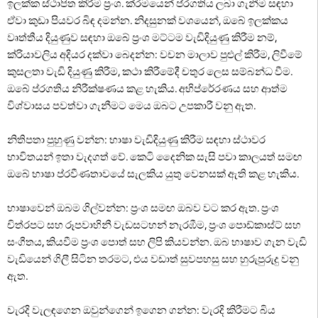
ඉලක්ක ස්ථාපිත කිරීම ප්‍රංශ. ක්රමයෙන් ප්රගතිය ලබා ගැනීම සඳහා
ඒවා කුඩා පියවර බිඳ දමන්න. නිදසුනක් වශයෙන්, ඔබේ ඉලක්කය
වෘත්තීය දියුණුව සඳහා ඔබේ ප්‍රංශ මට්ටම වැඩිදියුණු කිරීම නම්,
ක්රියාවලිය අදියර දක්වා බෙදන්න: වචන මාලාව පුළුල් කිරීම, ලිවීමේ
කුසලතා වැඩි දියුණු කිරීම, කථා කිරීමේදී චතුර ලෙස සම්බන්ධ වීම.
ඔබේ ප්රගතිය නිරීක්ෂණය කළ හැකිය. අභිප්රේරණය සහ ආත්ම
විශ්වාසය පවත්වා ගැනීමට මෙය ඔබට උපකාරී වනු ඇත.
නිතිපතා පුහුණු වන්න: භාෂා වැඩිදියුණු කිරීම සඳහා ස්ථාවර
භාවිතයන් ඉතා වැදගත් වේ. කෙටි දෛනික සැසි පවා කාලයත් සමඟ
ඔබේ භාෂා ප්රවීණතාවයේ සැලකිය යුතු වෙනසක් ඇති කළ හැකිය.
භාෂාවෙන් ඔබම ගිල්වන්න: ප්‍රංශ සමඟ ඔබව වට කර ඇත. ප්‍රංශ
චිත්රපට සහ රූපවාහිනී වැඩසටහන් නැරඹීම, ප්‍රංශ පොඩ්කාස්ට් සහ
සංගීතය, කියවීම ප්‍රංශ පොත් සහ ලිපි කියවන්න. ඔබ භාෂාව ගැන වැඩි
වැඩියෙන් ගිලී සිටින තරමට, එය වඩාත් සුවපහසු සහ හුරුපුරුදු වනු
ඇත.
වැරදි වැලඳගෙන ඔවුන්ගෙන් ඉගෙන ගන්න: වැරදි කිරීමට බිය