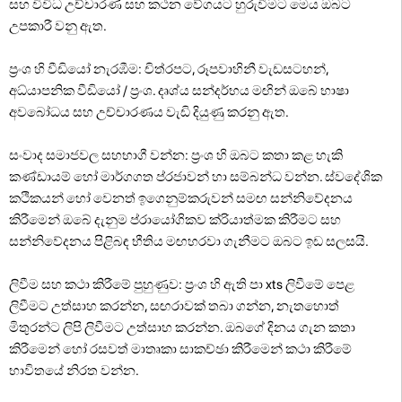
සහ විවිධ උච්චාරණ සහ කථන වේගයට හුරුවීමට මෙය ඔබට
උපකාරී වනු ඇත.
ප්‍රංශ හි වීඩියෝ නැරඹීම: චිත්රපට, රූපවාහිනී වැඩසටහන්,
අධ්යාපනික වීඩියෝ / ප්‍රංශ. දෘශ්ය සන්දර්භය මඟින් ඔබේ භාෂා
අවබෝධය සහ උච්චාරණය වැඩි දියුණු කරනු ඇත.
සංවාද සමාජවල සහභාගී වන්න: ප්‍රංශ හි ඔබට කතා කළ හැකි
කණ්ඩායම් හෝ මාර්ගගත ප්රජාවන් හා සම්බන්ධ වන්න. ස්වදේශික
කථිකයන් හෝ වෙනත් ඉගෙනුම්කරුවන් සමඟ සන්නිවේදනය
කිරීමෙන් ඔබේ දැනුම ප්රායෝගිකව ක්රියාත්මක කිරීමට සහ
සන්නිවේදනය පිළිබඳ භීතිය මඟහරවා ගැනීමට ඔබට ඉඩ සලසයි.
ලිවීම සහ කථා කිරීමේ පුහුණුව: ප්‍රංශ හි ඇති පා xts ලිවීමේ පෙළ
ලිවීමට උත්සාහ කරන්න, සඟරාවක් තබා ගන්න, නැතහොත්
මිතුරන්ට ලිපි ලිවීමට උත්සාහ කරන්න. ඔබගේ දිනය ගැන කතා
කිරීමෙන් හෝ රසවත් මාතෘකා සාකච්ඡා කිරීමෙන් කථා කිරීමේ
භාවිතයේ නිරත වන්න.