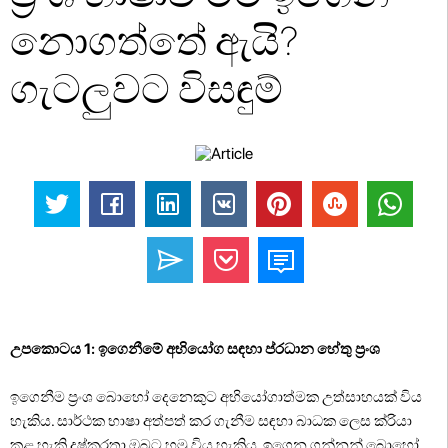
නොගත්තේ ඇයි?
ගැටලුවට විසඳුම්
උපකොටය 1: ඉගෙනීමේ අභියෝග සඳහා ප්රධාන හේතු ප්‍රංශ
ඉගෙනීම ප්‍රංශ බොහෝ දෙනෙකුට අභියෝගාත්මක උත්සාහයක් විය
හැකිය. සාර්ථක භාෂා අත්පත් කර ගැනීම සඳහා බාධක ලෙස ක්රියා
කළ හැකි දුෂ්කරතා ඔබට හමු විය හැකිය. ඉගෙන ගන්නන් බොහෝ