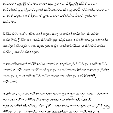
නිතිපතා පුහුණු වන්න: භාෂා කුසලතා වැඩි දියුණු කිරීම සඳහා
නිරන්තර පුහුණුව වැදගත් කාර්යභාරයක් ඉටු කරයි. ප්රගතිය පවත්වා
ගැනීම සඳහා සෑම දිනකම ප්‍රංශ සමඟ සම්බන්ධ වීමට උත්සාහ
කරන්න.
විවිධ වර්ගයේ භාවිතයන් සඳහා කාලය වෙන් කරන්න: කියවීම,
සවන්දීම, ලිවීම සහ කථා කිරීමේ පුහුණුව සඳහා ඔබේ කාලය බෙදන්න.
හොඳින් වටකුරු භාෂා කුසලතා සමූහයක් සංවර්ධනය කිරීමට මෙය
ඔබට උපකාරී වනු ඇත.
භාෂා පරිසරයක් නිර්මාණය කරන්න: හැකි සෑම විටම ප්‍රංශ සමඟ වට
කරන්න. එදිනෙදා තත්වයන් තුළ ප්‍රංශ භාවිතා කරන්න: සාප්පු ලැයිස්තු
සාදා, ප්‍රංශ, ප්‍රංශ සමඟ ඔබ සමඟ කතා කරන්න ප්‍රංශ ප්රවෘත්ති,
ආදියෙන්.
තාක්ෂණය උපයෝගී කරගන්න: භාෂා ඉගෙනුම් යෙදුම් සහ මාර්ගගත
සම්පත් භාවිතා කිරීම. විනෝදජනක හා අන්තර්ක්රියාකාරී
ආකාරයකින් කියවීම, ලිවීම, ලිවීම සහ කථා කරන කුසලතා වැඩි දියුණු
කිරීමට ඔබට උපකාරී වන භාෂා ඉගෙනීමේ යෙදුම් රාශියක් ඇත.