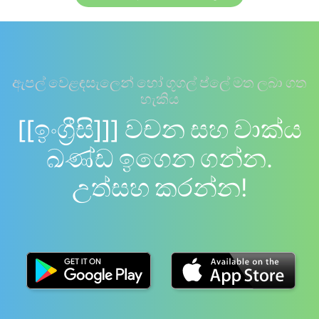
ඇපල් වෙළඳසැලෙන් හෝ ගූගල් ප්ලේ මත ලබා ගත
හැකිය
[[ඉංග්‍රීසි]]] වචන සහ වාක්ය
ඛණ්ඩ ඉගෙන ගන්න.
උත්සහ කරන්න!