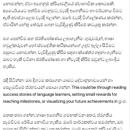
නොවන්න; ඒවා ඉගෙනුම් ක්රියාවලියේ ස්වාභාවික කොටසකි.
අධෛර්යයට පත්වීම වෙනුවට, වැරදි ඉගෙනීමට හා වර්ධනය වීමට
ඇති අවස්ථා ලෙස වැරදි බලන්න. ඔබේ වැරදි විශ්ලේෂණය කරන්න,
ඒවායින් හේතු තේරුම් ගෙන වැඩිදියුණු කිරීමේ කටයුතු කරන්න.
මග පෙන්වීම සහ ප්රතිපෝෂණය ලබාගැනීම: ගුරුවරුන්, භාෂා
හවුල්කරුවන් හෝ ස්වදේශික කථිකයන්ගේ උදව් ඉල්ලා සිටීමට
පසුබට නොවන්න. වැඩිදියුණු කිරීම සඳහා ක්ෂේත්ර හඳුනා ගැනීමට
ඔබට හැකි වටිනා ප්රතිපෝෂණ හා නිවැරදි කිරීම් ඔවුන්ට ලබා දිය
හැකිය.
රැඳී සිටින්න: ඔබ දිගටම කරගෙන යාමට දේවානුභාවයෙන් හා
පෙළඹවීමේ ප්රභවයන් සොයා ගන්න. This could be through reading
success stories of language learners, setting small rewards for
reaching milestones, or visualizing your future achievements in ප්‍රංශ.
මතක තබා ගන්න, භාෂා ඉගෙනීම ගමනක් වන අතර, ප්රගතිය
සැමවිටම රේඛීය නොවිය හැකිය. ඔබේ සාර්ථකත්වය සමරන්න, ඔබ
සමඟ ඉවසිලිවන්තව කටයුතු කරන්න, ඔබේ ඉගෙනුම් ක්රියාවලියට