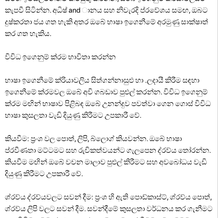
කැපවී සිටින්න. අධිෂ් and ානය සහ නිවැරදි ප්රවේශය සමඟ, ඔබට
දුෂ්කරතා ජය ගත හැකි අතර ඔබේ භාෂා ඉගෙනීමේ අරමුණු සාක්ෂාත්
කර ගත හැකිය.
විවිධ ඉගෙනුම් ක්රම භාවිතා කරන්න
භාෂා ඉගෙනීමේ ක්රියාවලිය සිත්ගන්නාසුළු හා .ලදායී කිරීම සඳහා
ඉගෙනීමේ ක්රමවල ඔබේ අවි ගබඩාව පුළුල් කරන්න. විවිධ ඉගෙනුම්
ක්රම මඟින් භාෂාව පිළිබඳ ඔබේ උනන්දුව පවත්වා ගෙන ගොස් විවිධ
භාෂා කුසලතා වැඩි දියුණු කිරීමට උපකාරී වේ.
කියවීම: ප්‍රංශ වල පොත්, ලිපි, බ්ලොග් කියවන්න. ඔබේ භාෂා
ප්රවීණතා මට්ටමට සහ රුචිකත්වයන්ට ගැලපෙන ද්රව්ය තෝරන්න.
කියවීම මඟින් ඔබේ වචන මාලාව පුළුල් කිරීමට සහ අවබෝධය වැඩි
දියුණු කිරීමට උපකාරී වේ.
ශ්රව්ය ද්රව්යවලට සවන් දීම: ප්‍රංශ හි ඇති පොඩ්කාස්ට්, ශ්රව්ය පොත්,
ශ්රව්ය ලිපි වලට සවන් දීම. සවන්දීමේ කුසලතා වර්ධනය කර ගැනීමට