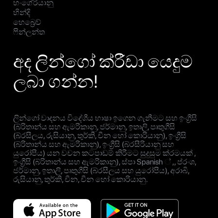
හංගේරියානු
හින්දි
හෙබ්‍රෙව්
ෆින්ලන්ත
අද ලින්ගෝ ක්රීඩා යෙදුම
ලබා ගන්න!
ලින්ගෝ වාදනය විදේශීය භාෂා ඉගෙන ගැනීමට සහ ඉංග්‍රීසි
(බ්රිතාන්ය සහ ඇමරිකානු, ජර්මානු, ඉතාලි, පෘතුගීසි
(බ්රසීලය, රුසියානු, තුර්කි, චීන හෝ කොරියානු), ඉංග්‍රීසි
(බ්රිතාන්ය සහ ඇමරිකානු), ඉංග්‍රීසි (බ්රසීරියානු සහ
යුරෝපීය) යන වචන කටපාඩම් කිරීමට සුදුසුම ක්රමයක් ,
ඉංග්‍රීසි (බ්රිතාන්ය සහ ඇමරිකානු), ස්පා Spanish ් ,, ප්රංශ,
ජර්මානු, ඉතාලි, පෘතුගීසි (බ්රසීලය සහ යුරෝපීය), අරාබි,
රුසියානු, තුර්කි, චීන, චීන හෝ කොරියානු.