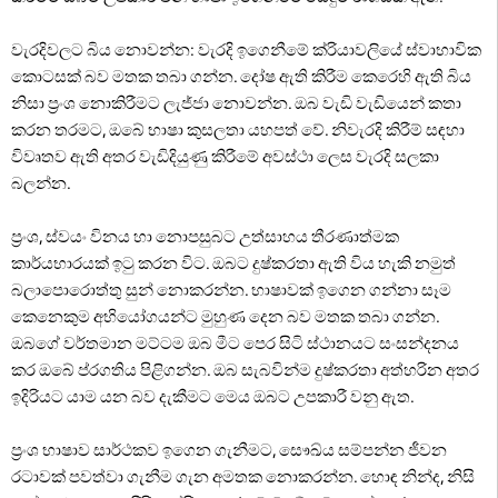
වැරදිවලට ​​බිය නොවන්න: වැරදි ඉගෙනීමේ ක්රියාවලියේ ස්වාභාවික
කොටසක් බව මතක තබා ගන්න. දෝෂ ඇති කිරීම කෙරෙහි ඇති බිය
නිසා ප්‍රංශ නොකිරීමට ලැජ්ජා නොවන්න. ඔබ වැඩි වැඩියෙන් කතා
කරන තරමට, ඔබේ භාෂා කුසලතා යහපත් වේ. නිවැරදි කිරීම් සඳහා
විවෘතව ඇති අතර වැඩිදියුණු කිරීමේ අවස්ථා ලෙස වැරදි සලකා
බලන්න.
ප්‍රංශ, ස්වයං විනය හා නොපසුබට උත්සාහය තීරණාත්මක
කාර්යභාරයක් ඉටු කරන විට. ඔබට දුෂ්කරතා ඇති විය හැකි නමුත්
බලාපොරොත්තු සුන් නොකරන්න. භාෂාවක් ඉගෙන ගන්නා සෑම
කෙනෙකුම අභියෝගයන්ට මුහුණ දෙන බව මතක තබා ගන්න.
ඔබගේ වර්තමාන මට්ටම ඔබ මීට පෙර සිටි ස්ථානයට සංසන්දනය
කර ඔබේ ප්රගතිය පිළිගන්න. ඔබ සැබවින්ම දුෂ්කරතා අත්හරින අතර
ඉදිරියට යාම යන බව දැකීමට මෙය ඔබට උපකාරී වනු ඇත.
ප්‍රංශ භාෂාව සාර්ථකව ඉගෙන ගැනීමට, සෞඛ්ය සම්පන්න ජීවන
රටාවක් පවත්වා ගැනීම ගැන අමතක නොකරන්න. හොඳ නින්ද, නිසි