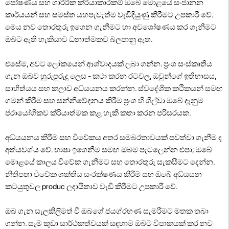
පෝෂණය සහ ශාරීරික ක්රියාකාරකම් ඔබේ මොළයේ සංජානන
කාර්යයන් සහ සමස්ත යහපැවැත්ම වැඩිදියුණු කිරීමට උපකාරී වේ.
මෙය නව තොරතුරු ඉගෙන ගැනීමට හා අවශෝෂණය කර ගැනීමට
ඔබට ඇති හැකියාව ධනාත්මකව බලපානු ඇත.
එසේම, අවට ලෝකයෙන් ආශ්වාදයක් ලබා ගන්න. ප්‍රංශ සංස්කෘතිය
ගැන ඔබව හුරුපුරුදු ලෙස - කථා කරන රටවල, ඔවුන්ගේ ඉතිහාසය,
සාහිත්යය සහ කලාව අධ්යයනය කරන්න. ස්වදේශික කථිකයන් සමඟ
ගමන් කිරීම සහ සන්නිවේදනය කිරීම ප්‍රංශ හි ගිල්වා ඔබේ දැනුම
ප්රායෝගිකව ක්රියාත්මක කළ හැකි කතා කරන පරිසරයක.
අධ්යයනය කිරීම සහ විවේකය අතර සමබරතාවයක් පවත්වා ගැනීම ද
අත්යවශ්ය වේ. භාෂා ඉගෙනීම සමඟ ඔබම පැටලෙන්න එපා; ඔබේ
මොළයේ කාලය විවේක ගැනීමට සහ තොරතුරු සැකසීමට දෙන්න.
නිතිපතා විවේක ශක්තිය සංරක්ෂණය කිරීම සහ ඔබේ අධ්යයන
කටයුතුවල produc ලදායිතාව වැඩි කිරීමට උපකාරී වේ.
ඔබ ගැන සැලකිලිමත් වී ඔබගේ ජයග්රහණ සැමරීමට මතක තබා
ගන්න. සෑම කුඩා සාර්ථකත්වයක් සඳහාම ඔබට විපාකයක් කර නව