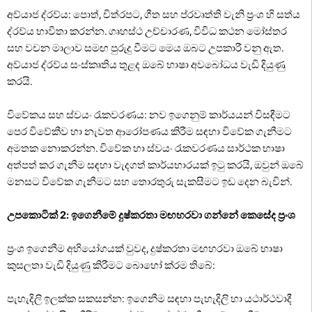
අව්යාජ ද්රව්ය: පොත්, චිත්රපට, ගීත සහ ප්රවෘත්ති වැනි ප්‍රංශ හි සත්ය
ද්රව්ය භාවිතා කරන්න. ගෘහස්ථ උච්චාරණ, විවිධ කථන මෝස්තර
සහ වචන මාලාව සමඟ පුරුදු වීමට මෙය ඔබට උපකාරී වනු ඇත.
අව්යාජ ද්රව්ය සංස්කෘතිය තුළද ඔබේ භාෂා අවබෝධය වැඩි දියුණු
කරයි.
විවේකය සහ ස්වයං රැකවරණය: නව ඉගෙනුම් කාර්යයන් විසඳීමට
පෙර විවේකීව හා නැවත ආරෝපණය කිරීම සඳහා විවේක ගැනීමට
අමතක නොකරන්න. විවේක හා ස්වයං රැකවරණය සාර්ථක භාෂා
අත්පත් කර ගැනීම සඳහා වැදගත් කාර්යභාරයක් ඉටු කරයි, ඔවුන් ඔබේ
මනසට විවේක ගැනීමට සහ තොරතුරු සැකසීමට ඉඩ දෙන බැවින්.
උපකොටික් 2: ඉගෙනීමේ දුෂ්කරතා මඟහරවා ගන්නේ කෙසේද ප්‍රංශ
ප්‍රංශ ඉගෙනීම අභියෝගයක් වුවද, දුෂ්කරතා මඟහරවා ඔබේ භාෂා
කුසලතා වැඩි දියුණු කිරීමට බොහෝ ක්රම තිබේ:
පැහැදිලි ඉලක්ක සකසන්න: ඉගෙනීම සඳහා පැහැදිලි හා යථාර්ථවාදී