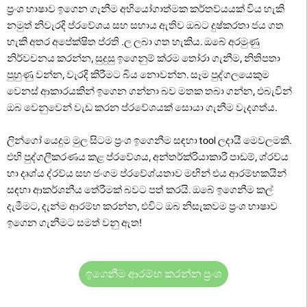
ප්‍රංශ භාෂාව ඉගෙන ගැනීම අභියෝගාත්මක කර්තව්යයක් විය හැකි
නමුත් නිවැරදි ප්රවේශය සහ සහාය ඇතිව ඔබට දුෂ්කරතා ජය ගත
හැකි අතර අපේක්ෂිත ප්රති .ල ලබා ගත හැකිය. ඔබේ අරමුණු
නිර්වචනය කරන්න, සුදුසු ඉගෙනුම් ක්රම තෝරා ගැනීම, නිතිපතා
පුහුණු වන්න, වැරදි කිරීමට බිය නොවන්න. සෑම පුද්ගලයෙකුම
වෙනස් ආකාරයකින් ඉගෙන ගන්නා බව මතක තබා ගන්න, එබැවින්
ඔබ වෙනුවෙන් වැඩ කරන ප්රවේශයක් සොයා ගැනීම වැදගත්ය.
ලින්ගෝ යෙදුම මුල සිටම ප්‍රංශ ඉගෙනීම සඳහා tool ලදායී මෙවලමකි.
එහි පුද්ගලීකරණය කළ ප්රවේශය, අන්තර්ක්රියාකාරී පාඩම්, ශ්රව්ය
හා දෘශ්ය ද්රව්ය සහ ජංගම ප්රවේශ්යතාව මඟින් එය ආරම්භකයින්
සඳහා ආකර්ශනීය තේරීමක් බවට පත් කරයි. ඔබේ ඉගෙනීම කල්
දැමීමට, දැන්ම ආරම්භ කරන්න, එවිට ඔබ නිසැකවම ප්‍රංශ භාෂාව
ඉගෙන ගැනීමට සමත් වනු ඇත!
ඉගෙනීම ආරම්භ කරන්න ප්‍රංශ