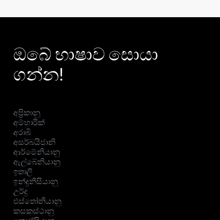
ඔබේ භාෂාව සොයා
ගන්න!
අප්‍රිකානු
අම්හාරික්
අරාබි
අසර්බයිජානි
ආර්මේනියානු
ඇල්බේනියානු
ඉතාලි
ඉන්දුනීසියානු
උර්දු
එස්තෝනියානු
කසකස්ථානු