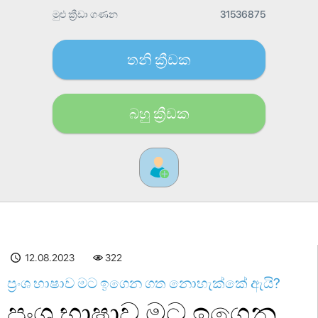
මුළු ක්‍රීඩා ගණන
31536875
තනි ක්‍රීඩක
බහු ක්‍රීඩක​
12.08.2023
322
ප්‍රංශ භාෂාව මට ඉගෙන ගත නොහැක්කේ ඇයි?
ප්‍රංශ භාෂාව මට ඉගෙන