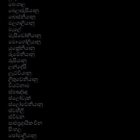
බෙංගාල
බෙලාරුසියානු
බොස්නියානු
මලගාලියානු
මැලේ
මැසිඩෝනියානු
මොංගෝලියානු
යුක්‍රේනියානු
රුමේනියානු
රුසියානු
ලන්දේසි
ලැට්වියානු
ලිතුවේනියානු
වියට්නාම
ස්පාඤ්ඤ
ස්ලෝවැක්
ස්ලෝවේනියානු
ස්වහීලී
ස්වීඩන
සාම්ප්‍රදායික චීන
සිංහල
සෝමාලියානු