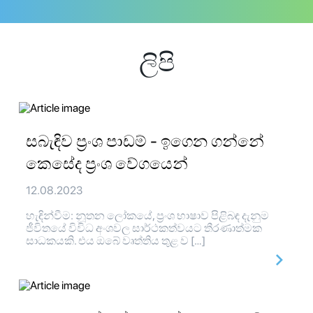
ලිපි
සබැඳිව ප්‍රංශ පාඩම් - ඉගෙන ගන්නේ
කෙසේද ප්‍රංශ වේගයෙන්
12.08.2023
හැඳින්වීම: නූතන ලෝකයේ, ප්‍රංශ භාෂාව පිළිබඳ දැනුම
ජීවිතයේ විවිධ අංශවල සාර්ථකත්වයට තීරණාත්මක
සාධකයකි. එය ඔබේ වෘත්තිය තුළ ව […]