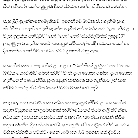
විට අභියෝගයන්ට මුහුණ දීමට ප්රධාන හේතු කිහිපයක් මෙන්න:
පැහැදිලි ඉලක්ක නොමැතිකම: ඉගෙනීමේ බාධක ජය ගැනීම ප්‍රංශ,
නිශ්චිත හා මැනිය හැකි ඉලක්ක තැබීම අත්යවශ්ය වේ. "ඉගෙනීම ප්‍රංශ
වැනි ඉලක්ක පිහිටුවීම" හෝ "හෝ" හෝ "අයිඊඑල්ටීඑස් ලකුණු 7"
ලකුණු ලබා ගැනීම. ඔබේ ඉගෙනුම් ක්රියාවලියේදී අවධානයෙන් හා
දිශානතියට පත්වීමට මෙය ඔබට උපකාරී වනු ඇත.
ඉගෙනීම සඳහා පෙළඹවීම ප්‍රංශ: ප්‍රංශ: "වෘත්තීය දියුණුව," හෝ "භාෂා
බාධක නොමැතිව ගමන් කිරීම" වැනි ප්‍රංශ ඉගෙන ගන්න. ප්‍රංශ ඉගෙන
ගැනීමට තීරණය කිරීම ප්‍රංශ ඔවුන් සාක්ෂාත් කර ගැනීමට උත්සාහ
කිරීමට හේතු නිරන්තරයෙන් ඔබට මතක් කර දෙයි.
කාල කළමනාකරණය සහ අධ්යයන සැලසුම් කිරීම: ප්‍රංශ ඉගෙනීම
සඳහා ව්යුහගත කාලසටහනක් නිර්මාණය කර එයට ඇලී සිටින්න.
අධ්යයන ද්රව්ය කුඩා කාර්යයන් සඳහා බිඳ දමා ඒවා අවසන් කිරීම
සඳහා නියමිත දින නියම කරයි. ඉගෙනුම් ක්රියාවලියේ නිත්යභාවය
මඟින් ප්රගතිය පවත්වා ගෙන යාම සහ ඔබ ඉගෙන ගත් ද්රව්ය