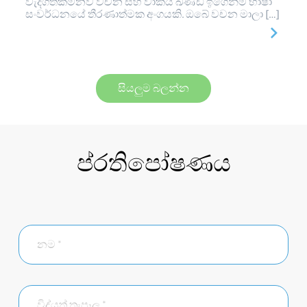
වැදගත්කමනව වචන සහ වාක්ය ඛණ්ඩ ඉගෙනීම භාෂා
සංවර්ධනයේ තීරණාත්මක අංගයකි. ඔබේ වචන මාලා […]
සියලුම බලන්න
ප්රතිපෝෂණය