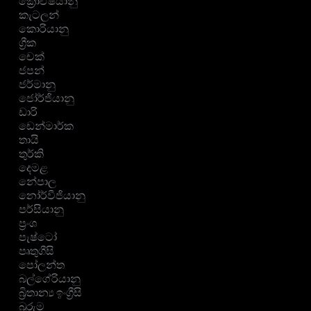
ක්‍රොඒෂියානු
කැටලන්
කොරියානු
ග්‍රීක
චෙක්
ජපන්
ජර්මානු
ජෝර්ජියානු
ඩාරි
ඩෙන්මාර්ක
තායි
තුර්කි
දෙමළ
නේපාල
නෝර්වීජියානු
පර්සියානු
ප්‍රංශ
පැෂ්ටෝ
පෘතුගීසි
පෝලන්ත
බල්ගේරියානු
බ්‍රිතාන්‍ය ඉංග්‍රීසි
බුරුම