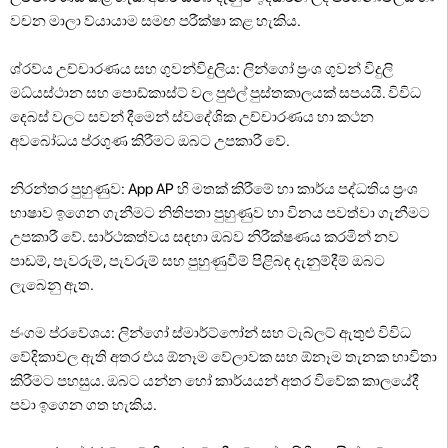
වචන මාලා ව්යායාම සමඟ පරීක්ෂා කළ හැකිය.
ශ්රව්ය උච්චාරණය සහ ගුවන්විදුලිය: ලින්ගෝ ප්‍රංශ ගුවන් විදුලි
මධ්යස්ථාන සහ පොඩ්කාස්ට් වල පුළුල් පුස්තකාලයක් සපයයි. විවිධ
දෙබස් වලට සවන් දීමෙන් ස්වදේශික උච්චාරණය හා කථන
අවබෝධය ප්රගුණ කිරීමට ඔබට උපකාරී වේ.
නිරන්තර පුහුණුව: App AP හි මතක් කිරීමේ හා කාර්ය පද්ධතිය ප්‍රංශ
භාෂාව ඉගෙන ගැනීමට නිතිපතා පුහුණුව හා විනය පවත්වා ගැනීමට
උපකාරී වේ. සාර්ථකත්වය සඳහා ඔබව නිරීක්ෂණය කරමින් නව
පාඩම්, පැවරුම්, පැවරුම් සහ පුහුණුවීම් පිළිබඳ දැනුම්දීම් ඔබට
ලැබෙනු ඇත.
ජංගම ප්රවේශය: ලින්ගෝ ස්මාර්ට්ෆෝන් සහ ටැබ්ලට් ඇතුළු විවිධ
වේදිකාවල ඇති අතර එය ඕනෑම වේලාවක සහ ඕනෑම තැනක භාවිතා
කිරීමට පහසුය. ඔබට යන්න හෝ කාර්යයන් අතර විවේක කාලයේදී
පවා ඉගෙන ගත හැකිය.