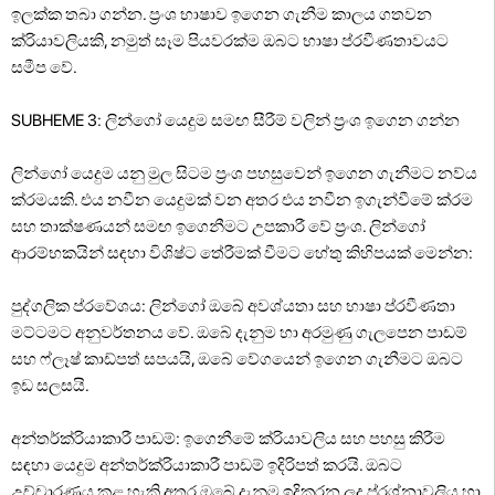
ඉලක්ක තබා ගන්න. ප්‍රංශ භාෂාව ඉගෙන ගැනීම කාලය ගතවන
ක්රියාවලියකි, නමුත් සෑම පියවරක්ම ඔබට භාෂා ප්රවීණතාවයට
සමීප වේ.
SUBHEME 3: ලින්ගෝ යෙදුම සමඟ සීරීම් වලින් ප්‍රංශ ඉගෙන ගන්න
ලින්ගෝ යෙදුම යනු මුල සිටම ප්‍රංශ පහසුවෙන් ඉගෙන ගැනීමට නව්ය
ක්රමයකි. එය නවීන යෙදුමක් වන අතර එය නවීන ඉගැන්වීමේ ක්රම
සහ තාක්ෂණයන් සමඟ ඉගෙනීමට උපකාරී වේ ප්‍රංශ. ලින්ගෝ
ආරම්භකයින් සඳහා විශිෂ්ට තේරීමක් වීමට හේතු කිහිපයක් මෙන්න:
පුද්ගලික ප්රවේශය: ලින්ගෝ ඔබේ අවශ්යතා සහ භාෂා ප්රවීණතා
මට්ටමට අනුවර්තනය වේ. ඔබේ දැනුම හා අරමුණු ගැලපෙන පාඩම්
සහ ෆ්ලෑෂ් කාඩ්පත් සපයයි, ඔබේ වේගයෙන් ඉගෙන ගැනීමට ඔබට
ඉඩ සලසයි.
අන්තර්ක්රියාකාරී පාඩම්: ඉගෙනීමේ ක්රියාවලිය සහ පහසු කිරීම
සඳහා යෙදුම අන්තර්ක්රියාකාරී පාඩම් ඉදිරිපත් කරයි. ඔබට
උච්චාරණය කළ හැකි අතර ඔබේ දැනුම ඉදිකරන ලද ප්රශ්නාවලිය හා