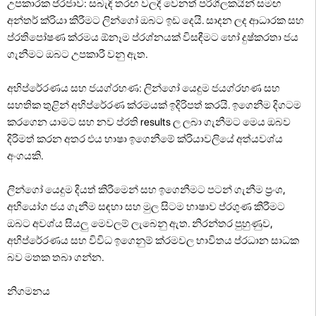
උපකාරක ප්රජාව: සබැඳි තරඟ වලදී වෙනත් පරිශීලකයින් සමඟ
අන්තර් ක්රියා කිරීමට ලින්ගෝ ඔබට ඉඩ දෙයි. සාදන ලද ආධාරක සහ
ප්රතිපෝෂණ ක්රමය ඕනෑම ප්රශ්නයක් විසඳීමට හෝ දුෂ්කරතා ජය
ගැනීමට ඔබට උපකාරී වනු ඇත.
අභිප්රේරණය සහ ජයග්රහණ: ලින්ගෝ යෙදුම ජයග්රහණ සහ
සහතික තුළින් අභිප්රේරණ ක්රමයක් ඉදිරිපත් කරයි. ඉගෙනීම දිගටම
කරගෙන යාමට සහ නව ප්රති results ල ලබා ගැනීමට මෙය ඔබව
දිරිමත් කරන අතර එය භාෂා ඉගෙනීමේ ක්රියාවලියේ අත්යවශ්ය
අංගයකි.
ලින්ගෝ යෙදුම දියත් කිරීමෙන් සහ ඉගෙනීමට පටන් ගැනීම ප්‍රංශ,
අභියෝග ජය ගැනීම සඳහා සහ මුල සිටම භාෂාව ප්රගුණ කිරීමට
ඔබට අවශ්ය සියලු මෙවලම් ලැබෙනු ඇත. නිරන්තර පුහුණුව,
අභිප්රේරණය සහ විවිධ ඉගෙනුම් ක්රමවල භාවිතය ප්රධාන සාධක
බව මතක තබා ගන්න.
නිගමනය