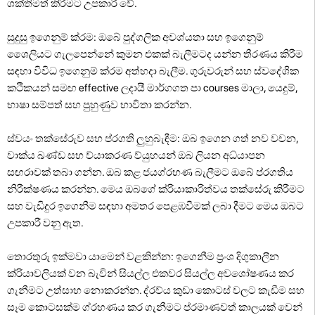
ශක්තිමත් කිරීමට උපකාරී වේ.
සුදුසු ඉගෙනුම් ක්රම: ඔබේ පුද්ගලික අවශ්යතා සහ ඉගෙනුම්
ශෛලියට ගැලපෙන්නේ කුමන එකක් බැලීමටද යන්න තීරණය කිරීම
සඳහා විවිධ ඉගෙනුම් ක්රම අත්හදා බැලීම. ගුරුවරුන් සහ ස්වදේශික
කථිකයන් සමඟ effective ලදායී මාර්ගගත පා courses මාලා, යෙදුම්,
භාෂා සම්පත් සහ පුහුණුව භාවිතා කරන්න.
ස්වයං තක්සේරුව සහ ප්රගති ලුහුබැඳීම: ඔබ ඉගෙන ගත් නව වචන,
වාක්ය ඛණ්ඩ සහ ව්යාකරණ ව්යුහයන් ඔබ ලියන අධ්යාපන
සඟරාවක් තබා ගන්න. ඔබ කළ ජයග්රහණ බැලීමට ඔබේ ප්රගතිය
නිරීක්ෂණය කරන්න. මෙය ඔබගේ ක්රියාකාරිත්වය තක්සේරු කිරීමට
සහ වැඩිදුර ඉගෙනීම සඳහා අමතර පෙළඹවීමක් ලබා දීමට මෙය ඔබට
උපකාරී වනු ඇත.
තොරතුරු ඉක්මවා යාමෙන් වළකින්න: ඉගෙනීම ප්‍රංශ දිගුකාලීන
ක්රියාවලියක් වන බැවින් සියල්ල එකවර සියල්ල අවශෝෂණය කර
ගැනීමට උත්සාහ නොකරන්න. ද්රව්ය කුඩා කොටස් වලට කැඩීම සහ
සෑම කොටසක්ම ග්රහණය කර ගැනීමට ප්රමාණවත් කාලයක් වෙන්