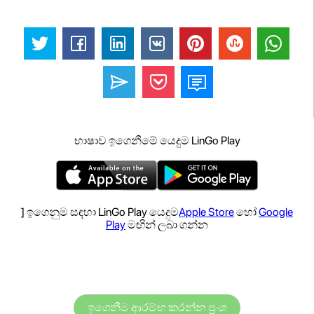
භාෂාව ඉගෙනීමේ යෙදුම LinGo Play
] ඉගෙනුම සඳහා LinGo Play යෙදුම
Apple Store
හෝ
Google
Play
මඟින් ලබා ගන්න
ඉගෙනීම ආරම්භ කරන්න ප්‍රංශ