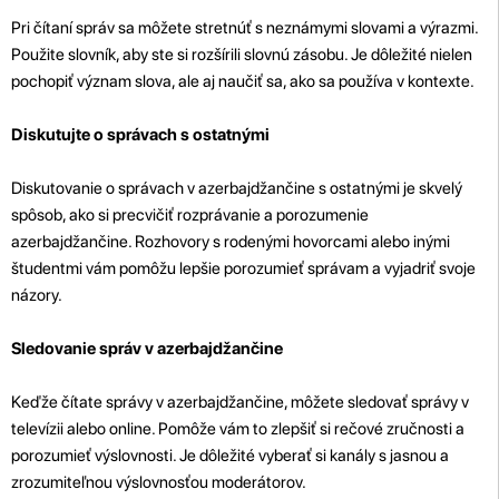
Pri čítaní správ sa môžete stretnúť s neznámymi slovami a výrazmi.
Použite slovník, aby ste si rozšírili slovnú zásobu. Je dôležité nielen
pochopiť význam slova, ale aj naučiť sa, ako sa používa v kontexte.
Diskutujte o správach s ostatnými
Diskutovanie o správach v azerbajdžančine s ostatnými je skvelý
spôsob, ako si precvičiť rozprávanie a porozumenie
azerbajdžančine. Rozhovory s rodenými hovorcami alebo inými
študentmi vám pomôžu lepšie porozumieť správam a vyjadriť svoje
názory.
Sledovanie správ v azerbajdžančine
Keďže čítate správy v azerbajdžančine, môžete sledovať správy v
televízii alebo online. Pomôže vám to zlepšiť si rečové zručnosti a
porozumieť výslovnosti. Je dôležité vyberať si kanály s jasnou a
zrozumiteľnou výslovnosťou moderátorov.