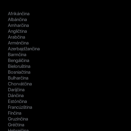
Afrikánčina
Albánčina
Amharčina
Angličtina
Arabčina
Arménčina
Azerbajdžančina
Barmčina
Bengálčina
Bieloruština
Bosniačtina
Bulharčina
Chorvátčina
Daríjčina
Dánčina
Estónčina
Francúzština
Fínčina
Gruzínčina
Gréčtina
Hebrejčina