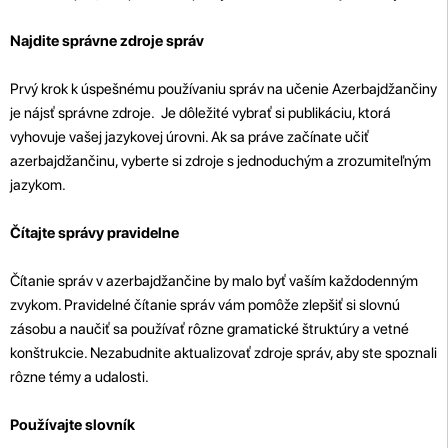
Najdite správne zdroje správ
Prvý krok k úspešnému používaniu správ na učenie Azerbajdžančiny
je nájsť správne zdroje. Je dôležité vybrať si publikáciu, ktorá
vyhovuje vašej jazykovej úrovni. Ak sa práve začínate učiť
azerbajdžančinu, vyberte si zdroje s jednoduchým a zrozumiteľným
jazykom.
Čítajte správy pravidelne
Čítanie správ v azerbajdžančine by malo byť vaším každodenným
zvykom. Pravidelné čítanie správ vám pomôže zlepšiť si slovnú
zásobu a naučiť sa používať rôzne gramatické štruktúry a vetné
konštrukcie. Nezabudnite aktualizovať zdroje správ, aby ste spoznali
rôzne témy a udalosti.
Používajte slovník