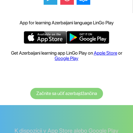
App for learning Azerbaijani language LinGo Play
Get Azerbaijani learning app LinGo Play on
Apple Store
or
Google Play
Začnite sa učiť azerbajdžančina
K dispozícii v App Store alebo Google Play