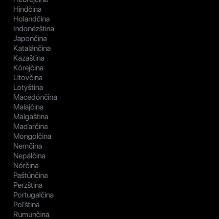
Hindčina
Holandčina
Indonézština
Japončina
Katalánčina
Kazaština
Kórejčina
Litovčina
Lotyština
Macedónčina
Malajčina
Malgaština
Maďarčina
Mongolčina
Nemčina
Nepálčina
Nórčina
Paštúnčina
Perzština
Portugalčina
Poľština
Rumunčina