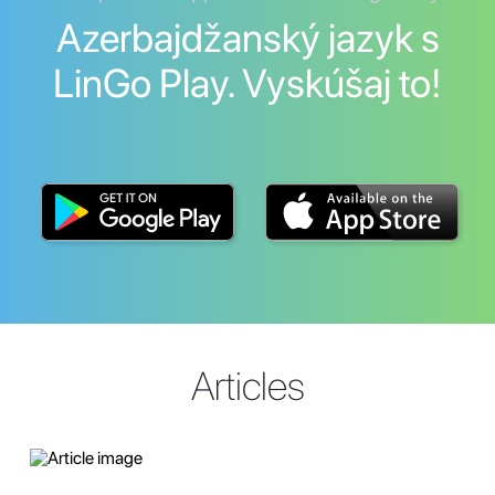
Azerbajdžanský jazyk s
LinGo Play. Vyskúšaj to!
Articles