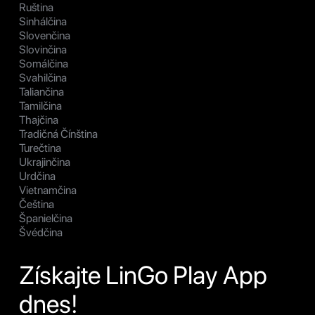
Ruština
Sinhálčina
Slovenčina
Slovinčina
Somálčina
Svahilčina
Taliančina
Tamilčina
Thajčina
Tradičná Čínština
Turečtina
Ukrajinčina
Urdčina
Vietnamčina
Čeština
Španielčina
Švédčina
Získajte LinGo Play App
dnes!