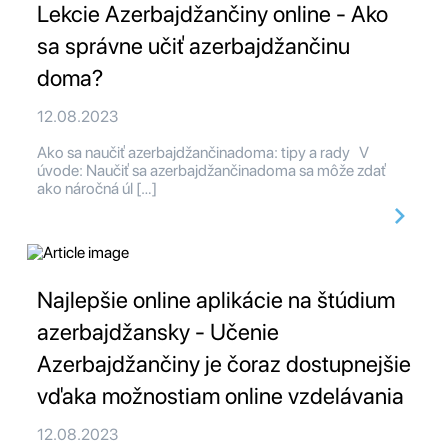
Lekcie Azerbajdžančiny online - Ako
sa správne učiť azerbajdžančinu
doma?
12.08.2023
Ako sa naučiť azerbajdžančinadoma: tipy a rady V
úvode: Naučiť sa azerbajdžančinadoma sa môže zdať
ako náročná úl […]
Najlepšie online aplikácie na štúdium
azerbajdžansky - Učenie
Azerbajdžančiny je čoraz dostupnejšie
vďaka možnostiam online vzdelávania
12.08.2023