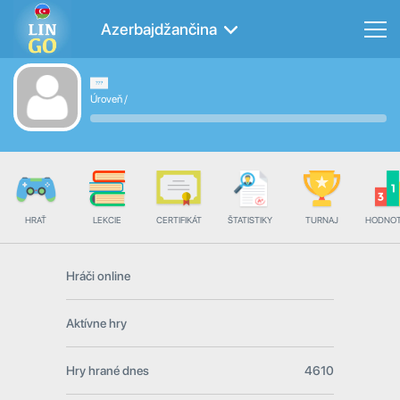
Azerbajdžančina
Úroveň
/
HRAŤ
LEKCIE
CERTIFIKÁT
ŠTATISTIKY
TURNAJ
HODNOT
Hráči online
Aktívne hry
Hry hrané dnes
4610