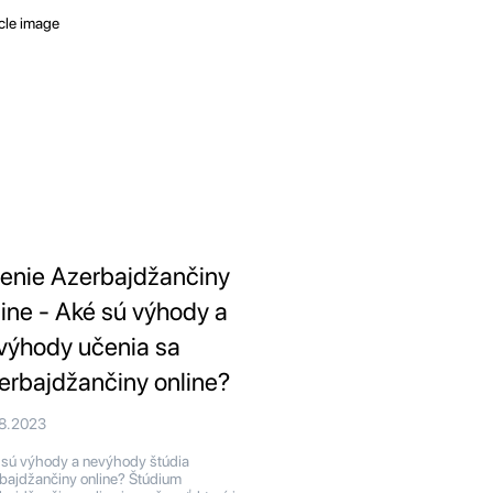
enie Azerbajdžančiny
line - Aké sú výhody a
výhody učenia sa
erbajdžančiny online?
08.2023
sú výhody a nevýhody štúdia
bajdžančiny online? Štúdium