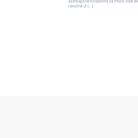
azerbajdžančinadoma sa môže zdať a
náročná úl […]