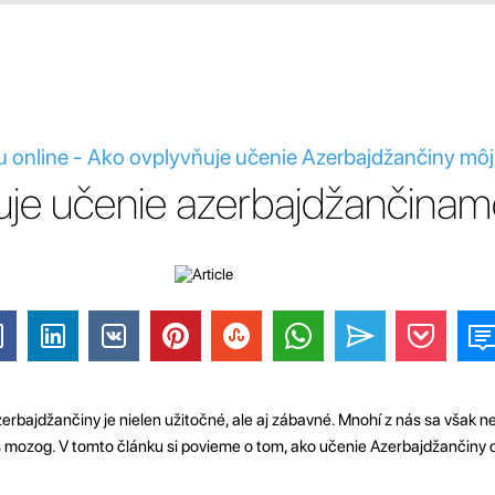
u online - Ako ovplyvňuje učenie Azerbajdžančiny m
uje učenie azerbajdžančina
zerbajdžančiny je nielen užitočné, ale aj zábavné. Mnohí z nás sa však 
š mozog. V tomto článku si povieme o tom, ako učenie Azerbajdžančiny