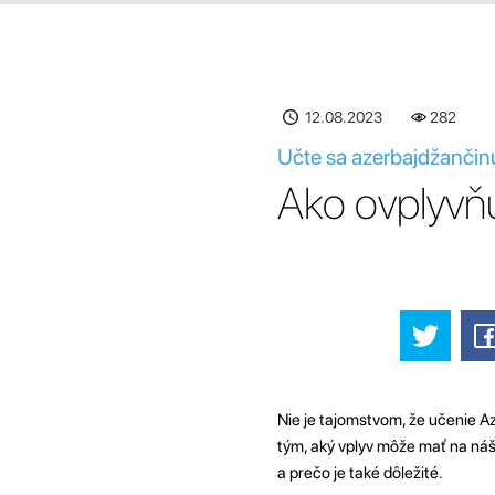
12.08.2023
283
Učte sa azerbajdžančin
Ako ovplyvň
Nie je tajomstvom, že učenie A
tým, aký vplyv môže mať na ná
a prečo je také dôležité.