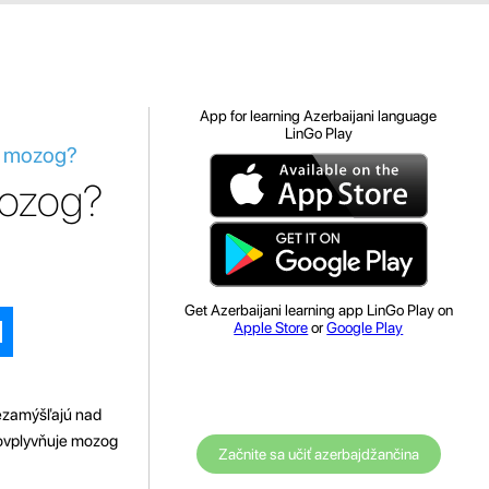
App for learning Azerbaijani language
LinGo Play
ôj mozog?
mozog?
Get Azerbaijani learning app LinGo Play on
Apple Store
or
Google Play
nezamýšľajú nad
 ovplyvňuje mozog
Začnite sa učiť azerbajdžančina