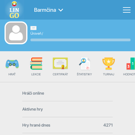
Barmčina
Úroveň
/
HRAŤ
LEKCIE
CERTIFIKÁT
ŠTATISTIKY
TURNAJ
HODNOT
Hráči online
Aktívne hry
Hry hrané dnes
4271