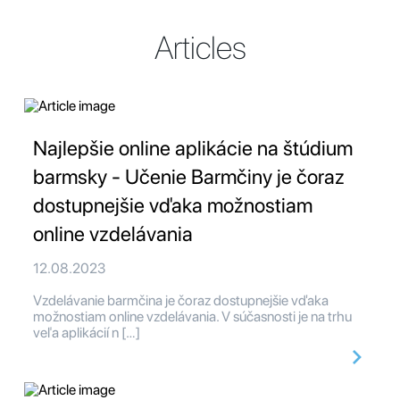
Articles
Najlepšie online aplikácie na štúdium
barmsky - Učenie Barmčiny je čoraz
dostupnejšie vďaka možnostiam
online vzdelávania
12.08.2023
Vzdelávanie barmčina je čoraz dostupnejšie vďaka
možnostiam online vzdelávania. V súčasnosti je na trhu
veľa aplikácií n […]