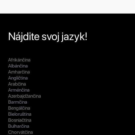
Nájdite svoj jazyk!
Afrikánčina
Albánčina
Amharčina
Angličtina
Arabčina
Arménčina
Azerbajdžančina
Barmčina
Bengálčina
Bieloruština
Bosniačtina
Bulharčina
Chorvátčina