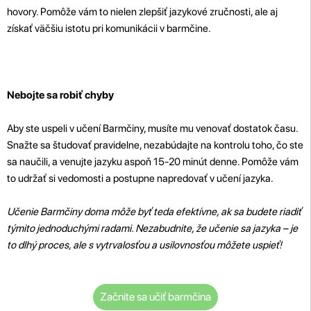
hovory. Pomôže vám to nielen zlepšiť jazykové zručnosti, ale aj
získať väčšiu istotu pri komunikácii v barmčine.
Nebojte sa robiť chyby
Aby ste uspeli v učení Barmčiny, musíte mu venovať dostatok času.
Snažte sa študovať pravidelne, nezabúdajte na kontrolu toho, čo ste
sa naučili, a venujte jazyku aspoň 15-20 minút denne. Pomôže vám
to udržať si vedomosti a postupne napredovať v učení jazyka.
Učenie Barmčiny doma môže byť teda efektívne, ak sa budete riadiť
týmito jednoduchými radami. Nezabudnite, že učenie sa jazyka – je
to dlhý proces, ale s vytrvalosťou a usilovnosťou môžete uspieť!
Začnite sa učiť barmčina