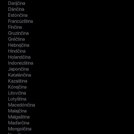
Daríjčina
Dánčina
Estónčina
Francúzština
Fínčina
Gruzínčina
Gréčtina
Hebrejčina
Hindčina
Holandčina
Indonézština
Japončina
Katalánčina
Kazaština
Kórejčina
Litovčina
Lotyština
Macedónčina
Malajčina
Malgaština
Maďarčina
Mongolčina