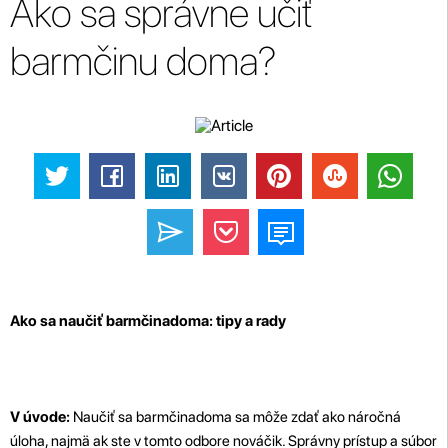
Ako sa správne učiť
barmčinu doma?
Ako sa naučiť barmčinadoma: tipy a rady
V úvode:
Naučiť sa barmčinadoma sa môže zdať ako náročná
úloha, najmä ak ste v tomto odbore nováčik. Správny prístup a súbor