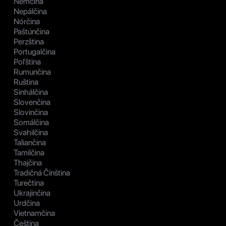
Nemčina
Nepálčina
Nórčina
Paštúnčina
Perzština
Portugalčina
Poľština
Rumunčina
Ruština
Sinhálčina
Slovenčina
Slovinčina
Somálčina
Svahilčina
Taliančina
Tamilčina
Thajčina
Tradičná Čínština
Turečtina
Ukrajinčina
Urdčina
Vietnamčina
Čeština