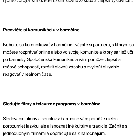
týchto zdrojov si môžete rozšíriť slovnú zásobu a zlepšiť výslovnosť.
Precvičte si komunikáciu v barmčine.
Nebojte sa komunikovať v barmčine. Nájdite si partnera, s ktorým sa
môžete rozprávať online alebo vo svojej komunite a ktorý sa tiež učí
po barmsky. Spoločenská komunikácia vám pomôže zlepšiť si
rečové schopnosti, rozšíriť slovnú zásobu a zvyknúť si rýchlo
reagovať v reálnom čase.
Sledujte filmy a televízne programy v barmčine.
Sledovanie filmov a seriálov v barmčine vám pomôže nielen
porozumieť jazyku, ale aj spoznať iné kultúry a tradície. Začnite s
jednoduchými filmami a dopracujte sa k náročnejším.