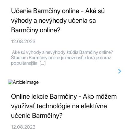
Učenie Barmčiny online - Aké sú
výhody a nevýhody učenia sa
Barmčiny online?
12.08.2023
Aké sú výhody a nevýhody štúdia Barmčiny online?
Štúdium Barmčiny online je možnosť, ktorá je čoraz
populárnejšia. […]
Online lekcie Barmčiny - Ako môžem
využívať technológie na efektívne
učenie Barmčiny?
12.08.2023