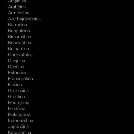
Angličtina
Arabčina
Arménčina
Azerbajdžančina
Barmčina
Bengálčina
Bieloruština
Bosniačtina
Bulharčina
Chorvátčina
Daríjčina
Dánčina
Estónčina
Francúzština
Fínčina
Gruzínčina
Gréčtina
Hebrejčina
Hindčina
Holandčina
Indonézština
Japončina
Katalánčina