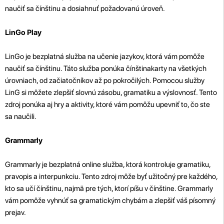
naučiť sa čínštinu a dosiahnuť požadovanú úroveň.
LinGo Play
LinGo je bezplatná služba na učenie jazykov, ktorá vám pomôže
naučiť sa čínštinu. Táto služba ponúka čínštinakarty na všetkých
úrovniach, od začiatočníkov až po pokročilých. Pomocou služby
LinG si môžete zlepšiť slovnú zásobu, gramatiku a výslovnosť. Tento
zdroj ponúka aj hry a aktivity, ktoré vám pomôžu upevniť to, čo ste
sa naučili.
Grammarly
Grammarly je bezplatná online služba, ktorá kontroluje gramatiku,
pravopis a interpunkciu. Tento zdroj môže byť užitočný pre každého,
kto sa učí čínštinu, najmä pre tých, ktorí píšu v čínštine. Grammarly
vám pomôže vyhnúť sa gramatickým chybám a zlepšiť váš písomný
prejav.