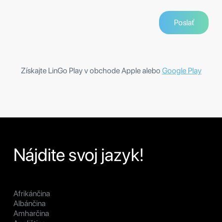
Získajte LinGo Play v obchode Apple alebo
Google Play
Nájdite svoj jazyk!
Afrikánčina
Albánčina
Amharčina