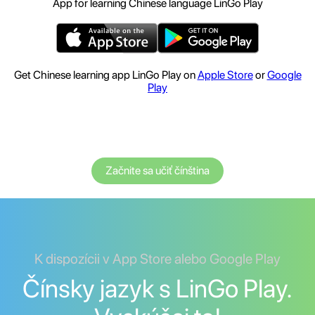
App for learning Chinese language LinGo Play
Get Chinese learning app LinGo Play on
Apple Store
or
Google
Play
Začnite sa učiť čínština
K dispozícii v App Store alebo Google Play
Čínsky jazyk s LinGo Play.