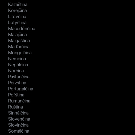
Kazaština
Kórejčina
Litovčina
Lotyština
Macedónčina
Malajčina
Malgaština
Maďarčina
Mongolčina
Nemčina
Nepálčina
Nórčina
Paštúnčina
Perzština
Portugalčina
Poľština
Rumunčina
Ruština
Sinhálčina
Slovenčina
Slovinčina
Somálčina