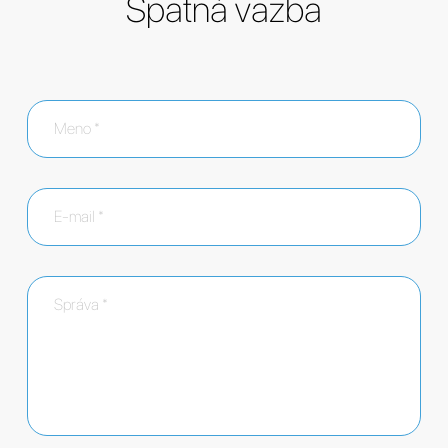
Spätná väzba