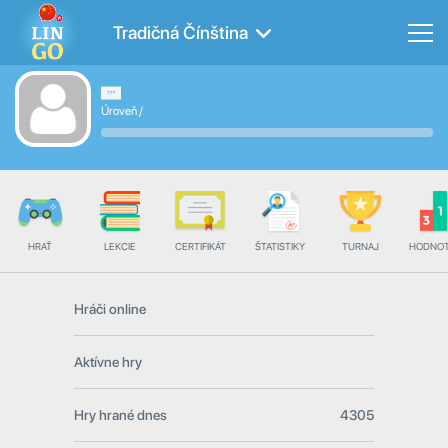
Tradičná Čínština
Úroveň
/
HRAŤ
LEKCIE
CERTIFIKÁT
ŠTATISTIKY
TURNAJ
HODNOT
Hráči online
Aktívne hry
Hry hrané dnes
4305