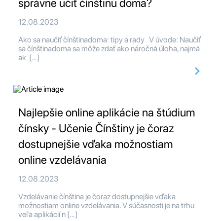
správne učiť čínštinu doma?
12.08.2023
Ako sa naučiť čínštinadoma: tipy a rady V úvode: Naučiť
sa čínštinadoma sa môže zdať ako náročná úloha, najmä
ak […]
Najlepšie online aplikácie na štúdium
čínsky - Učenie Čínštiny je čoraz
dostupnejšie vďaka možnostiam
online vzdelávania
12.08.2023
Vzdelávanie čínština je čoraz dostupnejšie vďaka
možnostiam online vzdelávania. V súčasnosti je na trhu
veľa aplikácií n […]