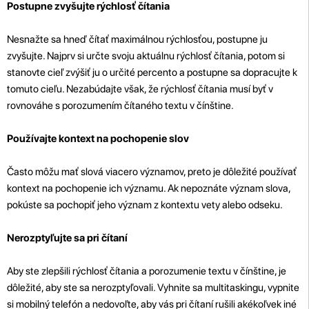
Postupne zvyšujte rýchlosť čítania
Nesnažte sa hneď čítať maximálnou rýchlosťou, postupne ju
zvyšujte. Najprv si určte svoju aktuálnu rýchlosť čítania, potom si
stanovte cieľ zvýšiť ju o určité percento a postupne sa dopracujte k
tomuto cieľu. Nezabúdajte však, že rýchlosť čítania musí byť v
rovnováhe s porozumením čítaného textu v čínštine.
Používajte kontext na pochopenie slov
Často môžu mať slová viacero významov, preto je dôležité používať
kontext na pochopenie ich významu. Ak nepoznáte význam slova,
pokúste sa pochopiť jeho význam z kontextu vety alebo odseku.
Nerozptyľujte sa pri čítaní
Aby ste zlepšili rýchlosť čítania a porozumenie textu v čínštine, je
dôležité, aby ste sa nerozptyľovali. Vyhnite sa multitaskingu, vypnite
si mobilný telefón a nedovoľte, aby vás pri čítaní rušili akékoľvek iné