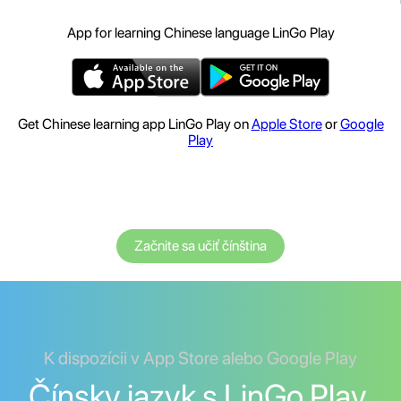
App for learning Chinese language LinGo Play
Get Chinese learning app LinGo Play on
Apple Store
or
Google
Play
Začnite sa učiť čínština
K dispozícii v App Store alebo Google Play
Čínsky jazyk s LinGo Play.