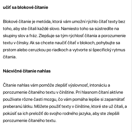
učiť sa blokové čítanie
Blokové čítanie je metóda, ktorá vám umožní rýchlo čítať texty bez
toho, aby ste čítali každé slovo. Namiesto toho sa sústredíte na
skupiny slov a fráz. Zlepšuje sa tým rýchlosť čítania a porozumenie
textu v čínsky. Ak sa chcete naučiť čítať v blokoch, pohybujte sa
prstom alebo ceruzkou po riadkoch a vytvorte si špecifický rytmus
čítania.
Nácvičné čítanie nahlas
Čítanie nahlas vám pomôže zlepšiť výslovnosť, intonáciu a
porozumenie čítaného textu v čínštine. Pri hlasnom čítaní aktívne
používate rôzne časti mozgu, čo vám pomáha lepšie si zapamätať
preberanú látku. Môžete použiť texty v čínštine, ktoré ste už čítali, a
pokúsiť sa ich preložiť do svojho rodného jazyka, aby ste zlepšili
porozumenie čítaného textu.