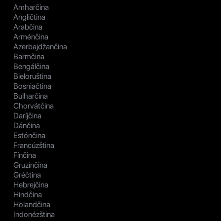
Amharčina
Angličtina
Arabčina
Arménčina
Azerbajdžančina
Barmčina
Bengálčina
Bieloruština
Bosniačtina
Bulharčina
Chorvátčina
Daríjčina
Dánčina
Estónčina
Francúzština
Fínčina
Gruzínčina
Gréčtina
Hebrejčina
Hindčina
Holandčina
Indonézština