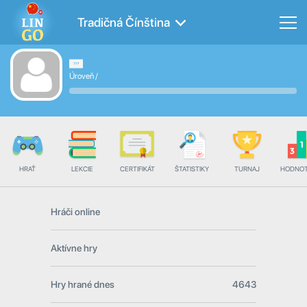
Tradičná Čínština
Úroveň
/
HRAŤ
LEKCIE
CERTIFIKÁT
ŠTATISTIKY
TURNAJ
HODNOT
Hráči online
Aktívne hry
Hry hrané dnes
4643