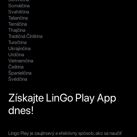
Somálčina
Svahilčina
Taliančina
Tamilčina
Thajčina
Tradičná Čínština
Turečtina
Ukrajinčina
Urdčina
Vietnamčina
Čeština
Španielčina
Švédčina
Získajte LinGo Play App
dnes!
Lingo Play je zaujímavý a efektívny spôsob, ako sa naučiť