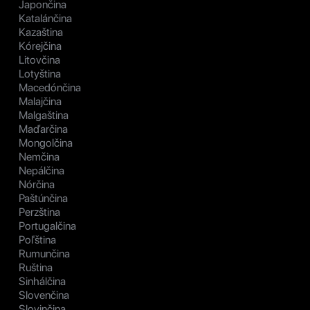
Japončina
Katalánčina
Kazaština
Kórejčina
Litovčina
Lotyština
Macedónčina
Malajčina
Malgaština
Maďarčina
Mongolčina
Nemčina
Nepálčina
Nórčina
Paštúnčina
Perzština
Portugalčina
Poľština
Rumunčina
Ruština
Sinhálčina
Slovenčina
Slovinčina