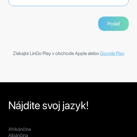
Získajte LinGo Play v obchode Apple alebo
Google Play
Nájdite svoj jazyk!
Afrikánčina
Albánčina