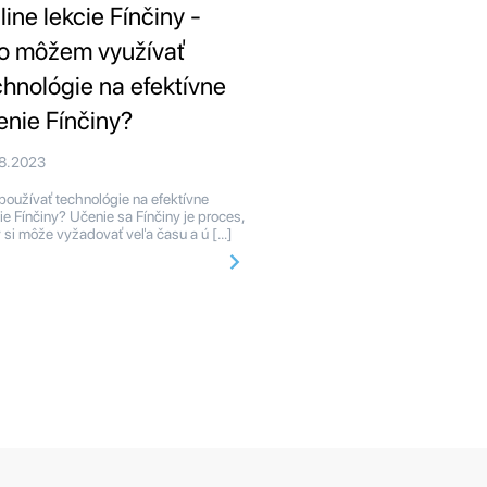
line lekcie Fínčiny -
o môžem využívať
chnológie na efektívne
enie Fínčiny?
08.2023
používať technológie na efektívne
ie Fínčiny? Učenie sa Fínčiny je proces,
ý si môže vyžadovať veľa času a ú […]