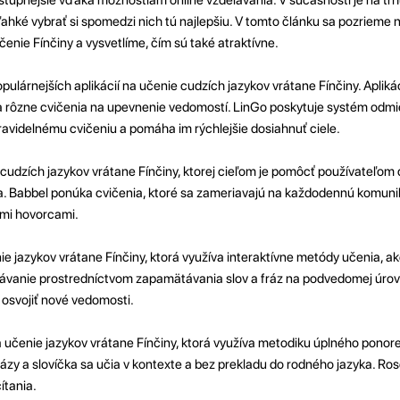
 ľahké vybrať si spomedzi nich tú najlepšiu. V tomto článku sa pozrieme 
čenie Fínčiny a vysvetlíme, čím sú také atraktívne.
populárnejších aplikácií na učenie cudzích jazykov vrátane Fínčiny. Apli
a rôzne cvičenia na upevnenie vedomostí. LinGo poskytuje systém odmi
ravidelnému cvičeniu a pomáha im rýchlejšie dosiahnuť ciele.
e cudzích jazykov vrátane Fínčiny, ktorej cieľom je pomôcť používateľom
ka. Babbel ponúka cvičenia, ktoré sa zameriavajú na každodennú komunik
mi hovorcami.
nie jazykov vrátane Fínčiny, ktorá využíva interaktívne metódy učenia, ak
lávanie prostredníctvom zapamätávania slov a fráz na podvedomej úrov
osvojiť nové vedomosti.
a učenie jazykov vrátane Fínčiny, ktorá využíva metodiku úplného ponore
rázy a slovíčka sa učia v kontexte a bez prekladu do rodného jazyka. R
ítania.