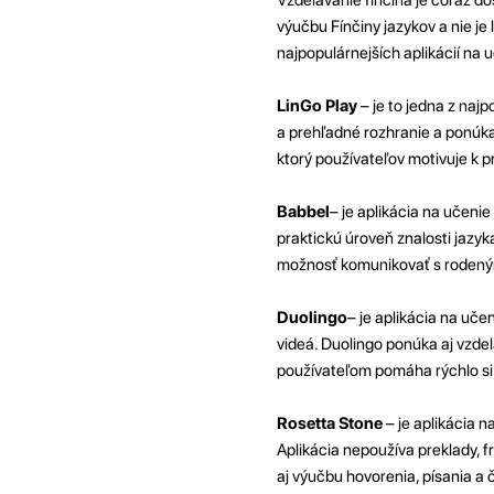
výučbu Fínčiny jazykov a nie je
najpopulárnejších aplikácií na u
LinGo Play
– je to jedna z naj
a prehľadné rozhranie a ponúk
ktorý používateľov motivuje k p
Babbel
– je aplikácia na učeni
praktickú úroveň znalosti jazy
možnosť komunikovať s rodený
Duolingo
– je aplikácia na uče
videá. Duolingo ponúka aj vzde
používateľom pomáha rýchlo si 
Rosetta Stone
– je aplikácia n
Aplikácia nepoužíva preklady, f
aj výučbu hovorenia, písania a č