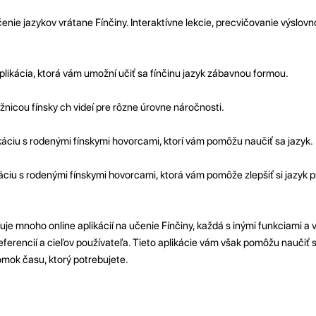
enie jazykov vrátane Fínčiny. Interaktívne lekcie, precvičovanie výslovno
likácia, ktorá vám umožní učiť sa fínčinu jazyk zábavnou formou.
ižnicou fínsky ch videí pre rôzne úrovne náročnosti.
káciu s rodenými fínskymi hovorcami, ktorí vám pomôžu naučiť sa jazyk.
áciu s rodenými fínskymi hovorcami, ktorá vám pomôže zlepšiť si jazyk 
stuje mnoho online aplikácií na učenie Fínčiny, každá s inými funkciami a
eferencií a cieľov používateľa. Tieto aplikácie vám však pomôžu naučiť s
omok času, ktorý potrebujete.