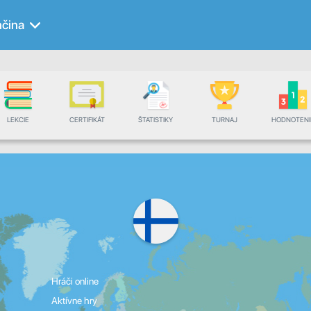
nčina
LEKCIE
CERTIFIKÁT
ŠTATISTIKY
TURNAJ
HODNOTENI
Hráči online
Aktívne hry