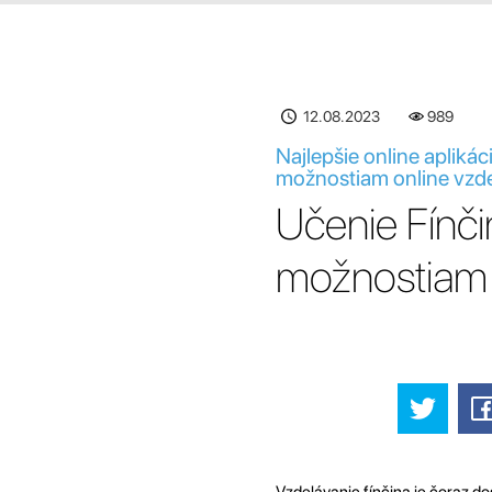
12.08.2023
989
Najlepšie online apliká
možnostiam online vzd
Učenie Fínči
možnostiam 
Vzdelávanie fínčina je čoraz do