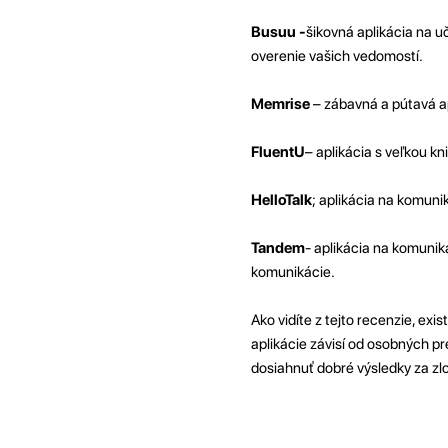
Busuu -
šikovná aplikácia na uč
overenie vašich vedomostí.
Memrise
– zábavná a pútavá ap
FluentU
– aplikácia s veľkou kn
HelloTalk
; aplikácia na komuni
Tandem
- aplikácia na komunik
komunikácie.
Ako vidíte z tejto recenzie, exi
aplikácie závisí od osobných pr
dosiahnuť dobré výsledky za zl