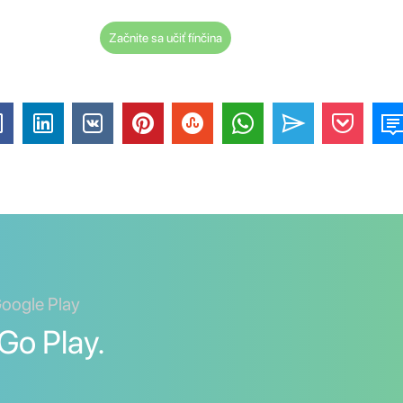
Začnite sa učiť fínčina
Google Play
Go Play.