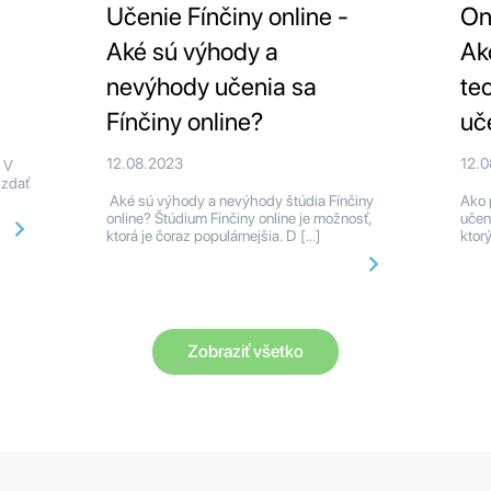
Učenie Fínčiny online -
On
Aké sú výhody a
Ak
nevýhody učenia sa
te
Fínčiny online?
uč
12.08.2023
12.
 V
 zdať
Aké sú výhody a nevýhody štúdia Fínčiny
Ako 
online? Štúdium Fínčiny online je možnosť,
učen
ktorá je čoraz populárnejšia. D […]
ktor
Zobraziť všetko