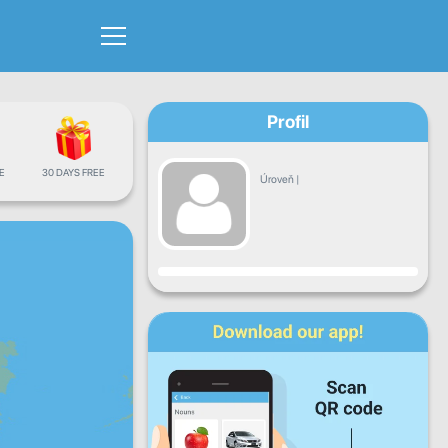
Profil
E
30 DAYS FREE
Úroveň
|
Pokrok
Po
Ut
St
Št