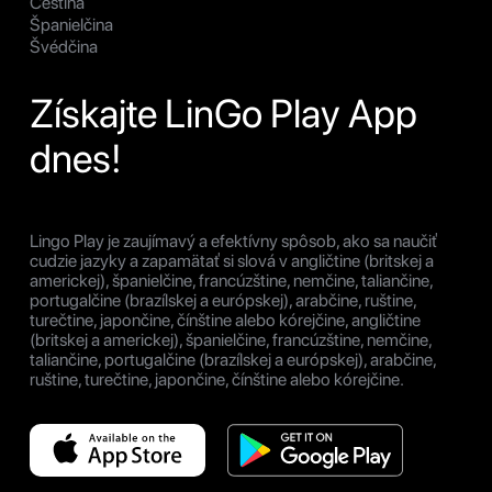
Čeština
Španielčina
Švédčina
Získajte LinGo Play App
dnes!
Lingo Play je zaujímavý a efektívny spôsob, ako sa naučiť
cudzie jazyky a zapamätať si slová v angličtine (britskej a
americkej), španielčine, francúzštine, nemčine, taliančine,
portugalčine (brazílskej a európskej), arabčine, ruštine,
turečtine, japončine, čínštine alebo kórejčine, angličtine
(britskej a americkej), španielčine, francúzštine, nemčine,
taliančine, portugalčine (brazílskej a európskej), arabčine,
ruštine, turečtine, japončine, čínštine alebo kórejčine.