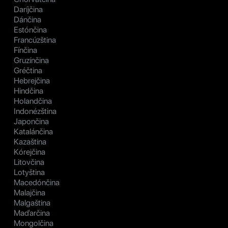
Daríjčina
Dánčina
Estónčina
Francúzština
Fínčina
Gruzínčina
Gréčtina
Hebrejčina
Hindčina
Holandčina
Indonézština
Japončina
Katalánčina
Kazaština
Kórejčina
Litovčina
Lotyština
Macedónčina
Malajčina
Malgaština
Maďarčina
Mongolčina