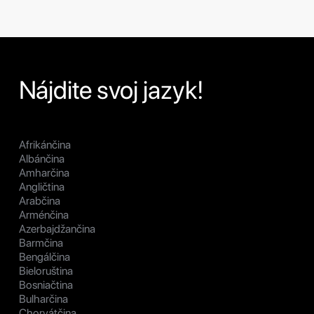
Nájdite svoj jazyk!
Afrikánčina
Albánčina
Amharčina
Angličtina
Arabčina
Arménčina
Azerbajdžančina
Barmčina
Bengálčina
Bieloruština
Bosniačtina
Bulharčina
Chorvátčina