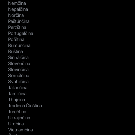
Nemčina
Nepálčina
Nórčina
Paštúnčina
Perzština
Portugalčina
Poľština
Rumunčina
Ruština
Sinhálčina
Slovenčina
Slovinčina
Somálčina
Svahilčina
Taliančina
Tamilčina
Thajčina
Tradičná Čínština
Turečtina
Ukrajinčina
Urdčina
Vietnamčina