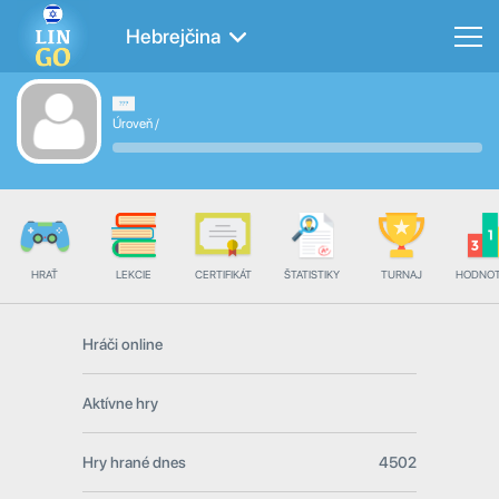
Hebrejčina
Úroveň
/
HRAŤ
LEKCIE
CERTIFIKÁT
ŠTATISTIKY
TURNAJ
HODNOT
Hráči online
Aktívne hry
Hry hrané dnes
4502