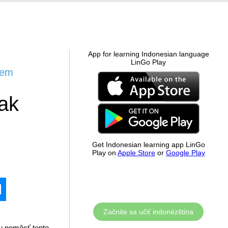
App for learning Indonesian language
LinGo Play
žem
ak
?
Get Indonesian learning app LinGo
Play on
Apple Store
or
Google Play
Začnite sa učiť indonézština
u pomôcť tento