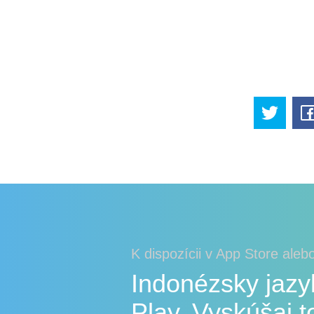
K dispozícii v App Store aleb
Indonézsky jazy
Play. Vyskúšaj t