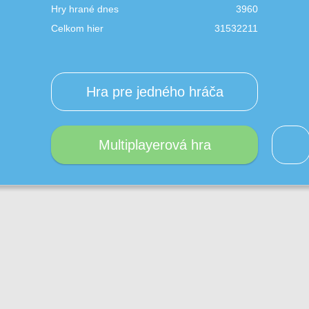
Hry hrané dnes
3960
Celkom hier
31532211
Hra pre jedného hráča
Multiplayerová hra