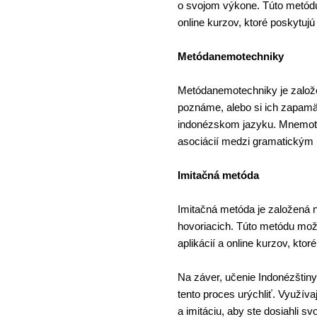
o svojom výkone. Túto metódu
online kurzov, ktoré poskytuj
Metódanemotechniky
Metódanemotechniky je založe
poznáme, alebo si ich zapamä
indonézskom jazyku. Mnemotec
asociácií medzi gramatickým 
Imitačná metóda
Imitačná metóda je založená 
hovoriacich. Túto metódu možn
aplikácií a online kurzov, k
Na záver, učenie Indonézštin
tento proces urýchliť. Využív
a imitáciu, aby ste dosiahli svo