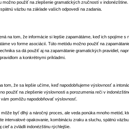
 možno použiť na zlepšenie gramatických zručností v indonézštine.
ú spätnú väzbu na základe vašich odpovedí na zadania.
ná na tom, že informácie si lepšie zapamätáme, keď ich spojíme s n
táme vo forme asociácií. Túto metódu možno použiť na zapamätanie
hnika sa dá použiť aj na zapamätanie gramatických pravidiel, napr
pravidlom a konkrétnymi príkladmi.
na tom, že sa lepšie učíme, keď napodobňujeme výslovnosť a intoná
o použiť na zlepšenie výslovnosti a porozumenia reči v indonézštin
toré vám pomôžu napodobňovať výslovnosť.
y môže byť dlhý a náročný proces, ale veda ponúka mnoho metód, k
ajte intervalové opakovanie, kombináciu zraku a sluchu, spätnú väz
j cieľ a zvládli indonézštinu rýchlejšie.