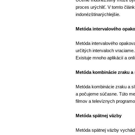
proces urýchliť. V tomto člá
indonézštinarýchlejšie.
Metóda intervalového opako
Metóda intervalového opakova
určitých intervaloch vraciam
Existuje mnoho aplikácií a onl
Metóda kombinácie zraku a 
Metóda kombinácie zraku a slu
a počujeme súčasne. Túto me
filmov a televíznych program
Metóda spätnej väzby
Metóda spätnej väzby vychádz