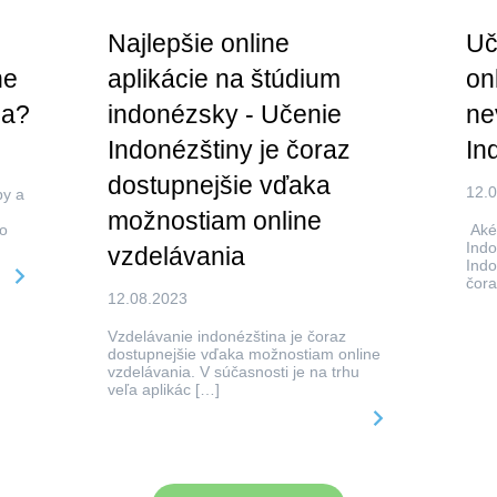
Najlepšie online
Uč
ne
aplikácie na štúdium
on
ma?
indonézsky - Učenie
ne
Indonézštiny je čoraz
In
dostupnejšie vďaka
12.
py a
možnostiam online
o
Aké
Indo
vzdelávania
Indo
čora
12.08.2023
Vzdelávanie indonézština je čoraz
dostupnejšie vďaka možnostiam online
vzdelávania. V súčasnosti je na trhu
veľa aplikác […]