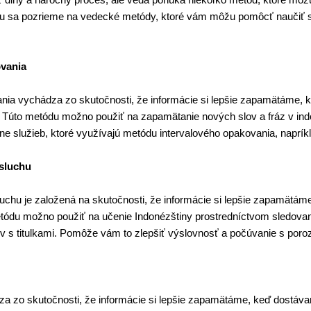
nku sa pozrieme na vedecké metódy, ktoré vám môžu pomôcť naučiť 
vania
nia vychádza zo skutočnosti, že informácie si lepšie zapamätáme, k
e. Túto metódu možno použiť na zapamätanie nových slov a fráz v i
ine služieb, ktoré využívajú metódu intervalového opakovania, naprík
sluchu
chu je založená na skutočnosti, že informácie si lepšie zapamätáme
tódu možno použiť na učenie Indonézštiny prostredníctvom sledova
ov s titulkami. Pomôže vám to zlepšiť výslovnosť a počúvanie s por
a zo skutočnosti, že informácie si lepšie zapamätáme, keď dostáv