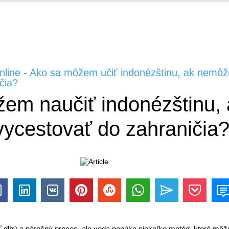
online - Ako sa môžem učiť indonézštinu, ak nemô
čia?
em naučiť indonézštinu, 
cestovať do zahraničia
 dlhý a náročný proces, ale veda ponúka niekoľko metód, ktoré môž