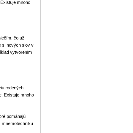
 Existuje mnoho
iečím, čo už
 si nových slov v
íklad vytvorením
ciu rodených
e. Existuje mnoho
toré pomáhajú
bu, mnemotechniku