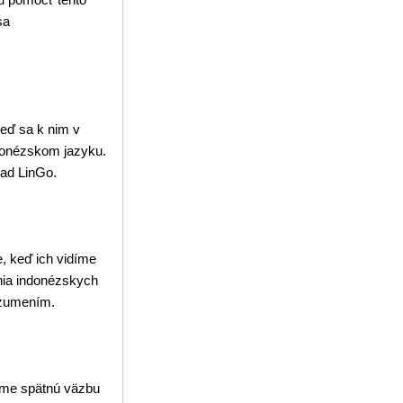
sa
eď sa k nim v
ndonézskom jazyku.
lad LinGo.
, keď ich vidíme
nia indonézskych
ozumením.
ame spätnú väzbu