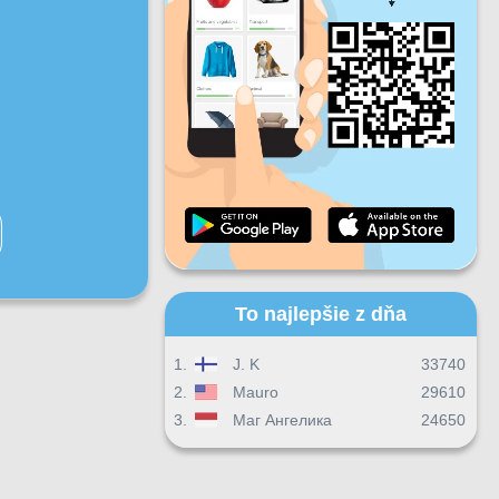
Pi
So
Ne
Denný pokrok
Mesačný pokrok
Certifikát
Celkový postup
To najlepšie z dňa
1.
J. K
33740
2.
Mauro
29610
3.
Маг Ангелика
24650