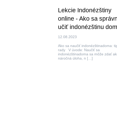
Lekcie Indonézštiny
online - Ako sa správ
učiť indonézštinu do
12.08.2023
Ako sa naučiť indonézštinadoma: ti
rady V úvode: Naučiť sa
indonézštinadoma sa môže zdať ak
náročná úloha, n […]