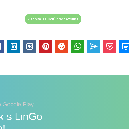
Začnite sa učiť indonézština
o Google Play
k s LinGo
o!