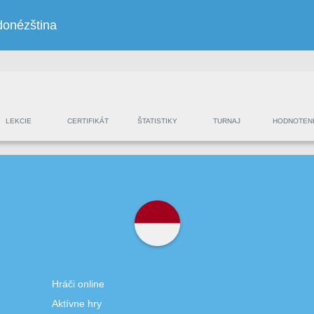
donézština
LEKCIE
CERTIFIKÁT
ŠTATISTIKY
TURNAJ
HODNOTEN
Hráči online
Aktívne hry