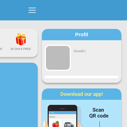
Profil
IE
30 DAYS FREE
Úroveň
|
Pokrok
Po
Ut
St
Št