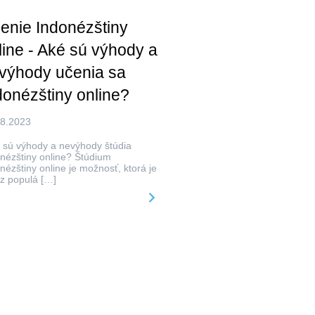
enie Indonézštiny
line - Aké sú výhody a
výhody učenia sa
donézštiny online?
08.2023
 sú výhody a nevýhody štúdia
nézštiny online? Štúdium
nézštiny online je možnosť, ktorá je
z populá […]