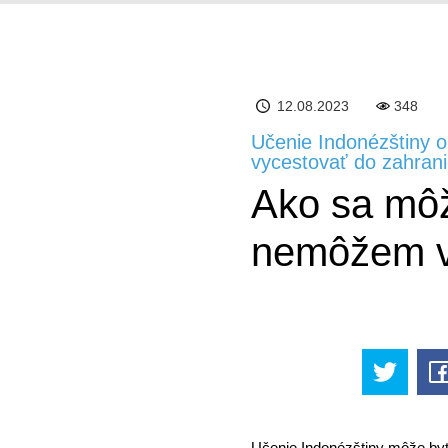
12.08.2023
348
Učenie Indonézštiny 
vycestovať do zahrani
Ako sa môž
nemôžem vy
Učenie Indonézštiny môže byť