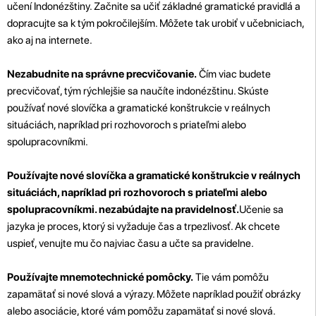
učení Indonézštiny. Začnite sa učiť základné gramatické pravidlá a
dopracujte sa k tým pokročilejším. Môžete tak urobiť v učebniciach,
ako aj na internete.
Nezabudnite na správne precvičovanie.
Čím viac budete
precvičovať, tým rýchlejšie sa naučíte indonézštinu. Skúste
používať nové slovíčka a gramatické konštrukcie v reálnych
situáciách, napríklad pri rozhovoroch s priateľmi alebo
spolupracovníkmi.
Používajte nové slovíčka a gramatické konštrukcie v reálnych
situáciách, napríklad pri rozhovoroch s priateľmi alebo
spolupracovníkmi. nezabúdajte na pravidelnosť.
Učenie sa
jazyka je proces, ktorý si vyžaduje čas a trpezlivosť. Ak chcete
uspieť, venujte mu čo najviac času a učte sa pravidelne.
Používajte mnemotechnické pomôcky.
Tie vám pomôžu
zapamätať si nové slová a výrazy. Môžete napríklad použiť obrázky
alebo asociácie, ktoré vám pomôžu zapamätať si nové slová.