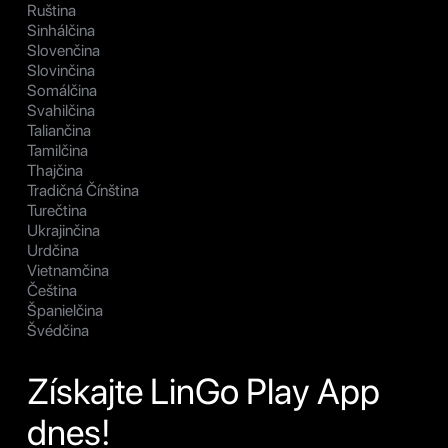
Ruština
Sinhálčina
Slovenčina
Slovinčina
Somálčina
Svahilčina
Taliančina
Tamilčina
Thajčina
Tradičná Čínština
Turečtina
Ukrajinčina
Urdčina
Vietnamčina
Čeština
Španielčina
Švédčina
Získajte LinGo Play App
dnes!