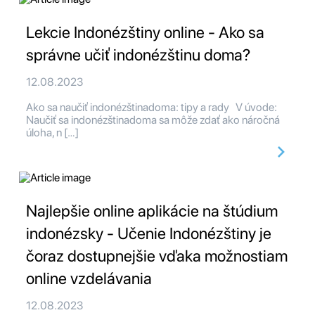
Lekcie Indonézštiny online - Ako sa
správne učiť indonézštinu doma?
12.08.2023
Ako sa naučiť indonézštinadoma: tipy a rady V úvode:
Naučiť sa indonézštinadoma sa môže zdať ako náročná
úloha, n […]
Najlepšie online aplikácie na štúdium
indonézsky - Učenie Indonézštiny je
čoraz dostupnejšie vďaka možnostiam
online vzdelávania
12.08.2023