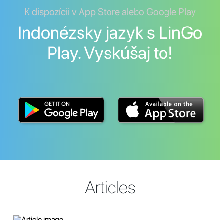
K dispozícii v App Store alebo Google Play
Indonézsky jazyk s LinGo
Play. Vyskúšaj to!
Articles