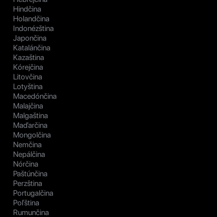
Hindčina
Holandčina
Indonézština
Japončina
Katalánčina
Kazaština
Kórejčina
Litovčina
Lotyština
Macedónčina
Malajčina
Malgaština
Maďarčina
Mongolčina
Nemčina
Nepálčina
Nórčina
Paštúnčina
Perzština
Portugalčina
Poľština
Rumunčina