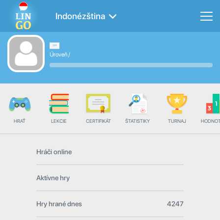
Indonézština
Úroveň
/
HRAŤ
LEKCIE
CERTIFIKÁT
ŠTATISTIKY
TURNAJ
HODNOT
Hráči online
Aktívne hry
Hry hrané dnes
4247