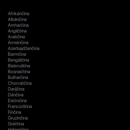
Afrikánčina
Albánčina
Amharčina
Angličtina
Arabčina
Arménčina
Azerbajdžančina
Barmčina
Bengálčina
Bieloruština
Bosniačtina
Bulharčina
Chorvátčina
Daríjčina
Dánčina
Estónčina
Francúzština
Fínčina
Gruzínčina
Gréčtina
Hebrejčina