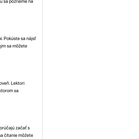
ku sa pozrieme na
i. Pokúste sa nájsť
orým sa môžete
oveň. Lektori
 ktorom sa
porúčajú začať s
na čítanie môžete