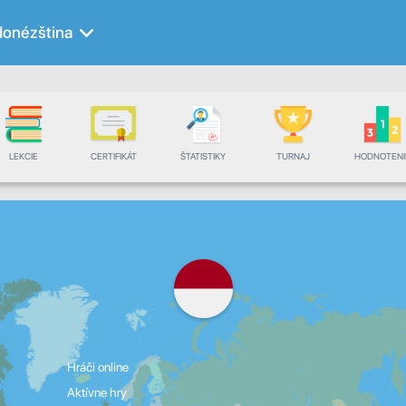
donézština
LEKCIE
CERTIFIKÁT
ŠTATISTIKY
TURNAJ
HODNOTENI
Hráči online
Aktívne hry