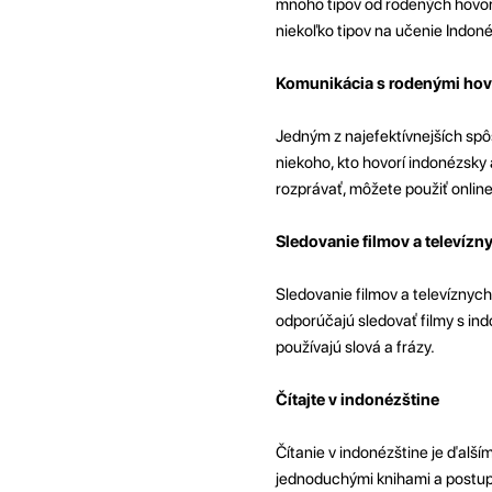
mnoho tipov od rodených hovor
niekoľko tipov na učenie Indon
Komunikácia s rodenými ho
Jedným z najefektívnejších spôs
niekoho, kto hovorí indonézsky
rozprávať, môžete použiť online
Sledovanie filmov a televízn
Sledovanie filmov a televíznych 
odporúčajú sledovať filmy s ind
používajú slová a frázy.
Čítajte v indonézštine
Čítanie v indonézštine je ďalší
jednoduchými knihami a postupn