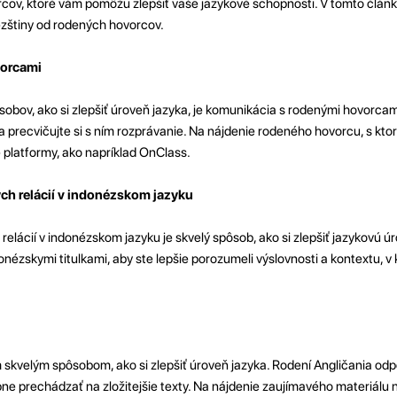
cov, ktoré vám pomôžu zlepšiť vaše jazykové schopnosti. V tomto člán
ézštiny od rodených hovorcov.
vorcami
obov, ako si zlepšiť úroveň jazyka, je komunikácia s rodenými hovorcam
 a precvičujte si s ním rozprávanie. Na nájdenie rodeného hovorcu, s kt
 platformy, ako napríklad OnClass.
ych relácií v indonézskom jazyku
relácií v indonézskom jazyku je skvelý spôsob, ako si zlepšiť jazykovú úr
onézskymi titulkami, aby ste lepšie porozumeli výslovnosti a kontextu, v
m skvelým spôsobom, ako si zlepšiť úroveň jazyka. Rodení Angličania od
e prechádzať na zložitejšie texty. Na nájdenie zaujímavého materiálu 