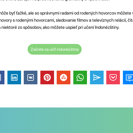
môže byť ťažké, ale so správnymi radami od rodených hovorcov môžete v
ovory s rodenými hovorcami, sledovanie filmov a televíznych relácií, čít
n niektoré zo spôsobov, ako môžete uspieť pri učení Indonézštiny.
Začnite sa učiť indonézština