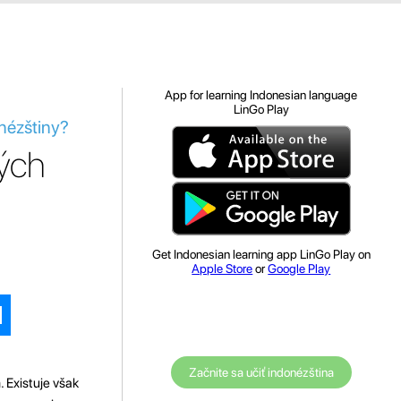
App for learning Indonesian language
LinGo Play
onézštiny?
ných
Get Indonesian learning app LinGo Play on
Apple Store
or
Google Play
Začnite sa učiť indonézština
 Existuje však