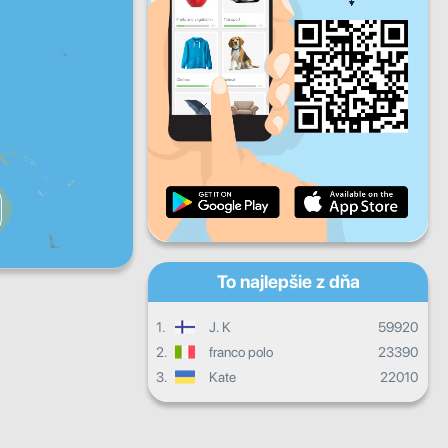
Pi
So
Ne
Denný pokrok
Mesačný pokrok
Certifikát
Celkový postup
To najlepšie z dňa
1.
J. K
59920
2.
franco polo
23390
3.
Kate
22010