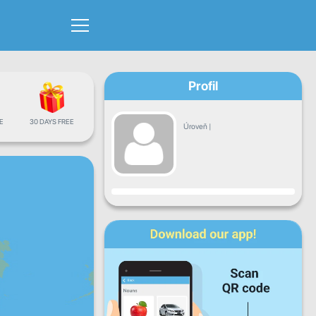
Profil
E
30 DAYS FREE
Úroveň
|
Pokrok
Po
Ut
St
Št