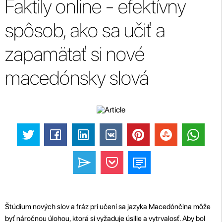
Faktily online - efektívny
spôsob, ako sa učiť a
zapamätať si nové
macedónsky slová
Štúdium nových slov a fráz pri učení sa jazyka Macedónčina môže
byť náročnou úlohou, ktorá si vyžaduje úsilie a vytrvalosť. Aby bol