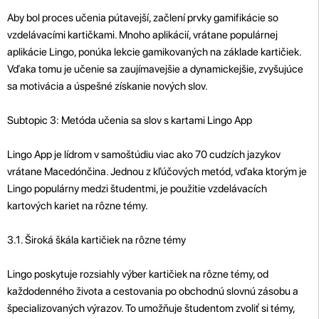
Aby bol proces učenia pútavejší, začlení prvky gamifikácie so
vzdelávacími kartičkami. Mnoho aplikácií, vrátane populárnej
aplikácie Lingo, ponúka lekcie gamikovaných na základe kartičiek.
Vďaka tomu je učenie sa zaujímavejšie a dynamickejšie, zvyšujúce
sa motivácia a úspešné získanie nových slov.
Subtopic 3: Metóda učenia sa slov s kartami Lingo App
Lingo App je lídrom v samoštúdiu viac ako 70 cudzích jazykov
vrátane Macedónčina. Jednou z kľúčových metód, vďaka ktorým je
Lingo populárny medzi študentmi, je použitie vzdelávacích
kartových kariet na rôzne témy.
3.1. Široká škála kartičiek na rôzne témy
Lingo poskytuje rozsiahly výber kartičiek na rôzne témy, od
každodenného života a cestovania po obchodnú slovnú zásobu a
špecializovaných výrazov. To umožňuje študentom zvoliť si témy,