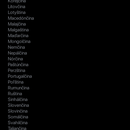
Kórejčina
Litovčina
Lotyština
Macedónčina
Malajčina
Malgaština
Maďarčina
Mongolčina
Nemčina
Nepálčina
Nórčina
Paštúnčina
Perzština
Portugalčina
Poľština
Rumunčina
Ruština
Sinhálčina
Slovenčina
Slovinčina
Somálčina
Svahilčina
Taliančina