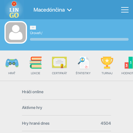
Macedónčina
Úroveň
/
HRAŤ
LEKCIE
CERTIFIKÁT
ŠTATISTIKY
TURNAJ
HODNOT
Hráči online
Aktívne hry
Hry hrané dnes
4504