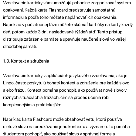
Vzdelávacie kartičky vám umožňujú pohodlne zorganizovať systém
opakovaní. Každá karta Flashcard predstavuje samostatnú
informáciu a podľa toho môžete naplánovať ich opakovania.
Napríklad v počiatočnej fáze môžete skúmať kartičky na karty každý
deň, potom každé 3 dni, nasledované týždeň atď. Tento prístup
distribuuje zaťaženie pamäte a upevňuje naučené slová vo vašej
dlhodobej pamäti.
1.3. Kontext a združenia
Vzdelávacie kartičky v aplikáciách jazykového vzdelávania, ako je
Lingo, často poskytujú bohatý kontext a združenia pre každé slovo
alebo frázu. Kontext pomáha pochopiť, ako používať nové slovo v
rôznych situáciách a frázach, čím sa proces učenia robí
komplexnejším a praktickejším.
Napríklad karta Flashcard môže obsahovať vetu, ktorá používa
cieľové slovo na preukázanie jeho kontextu a významu. To pomáha
študentom pochopiť, ako používať slovo v správnej forme a