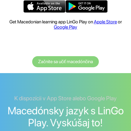
Get Macedonian learning app LinGo Play on
Apple Store
or
Google Play
Začnite sa učiť macedónčina
K dispozícii v App Store alebo Google Play
Macedónsky jazyk s LinGo
Play. Vyskúšaj to!