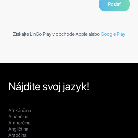
Získajte LinGo Play v obchode Apple alebo
Google Play
Nájdite svoj jazyk!
Afrikánčina
Albánčina
Amharčina
Angličtina
Arabčina