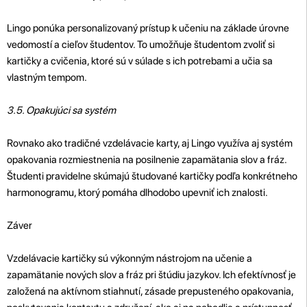
Lingo ponúka personalizovaný prístup k učeniu na základe úrovne
vedomostí a cieľov študentov. To umožňuje študentom zvoliť si
kartičky a cvičenia, ktoré sú v súlade s ich potrebami a učia sa
vlastným tempom.
3.5. Opakujúci sa systém
Rovnako ako tradičné vzdelávacie karty, aj Lingo využíva aj systém
opakovania rozmiestnenia na posilnenie zapamätania slov a fráz.
Študenti pravidelne skúmajú študované kartičky podľa konkrétneho
harmonogramu, ktorý pomáha dlhodobo upevniť ich znalosti.
Záver
Vzdelávacie kartičky sú výkonným nástrojom na učenie a
zapamätanie nových slov a fráz pri štúdiu jazykov. Ich efektívnosť je
založená na aktívnom stiahnutí, zásade prepusteného opakovania,