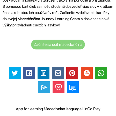
poskytovania kontextu a združení, ako aj na pohodlie a prístupnosť.
S pomocou kartičiek sa môžu študenti dozvedieť viac slov v krátkom
čase a s istotou ich používať v reči. Začlenite vzdelávacie kartičky
do svojej Macedónčina Journey Learning Cesta a dosiahnite nové
výšky pri zvládnutí cudzích jazykov!
Začnite sa učiť macedónčina
App for learning Macedonian language LinGo Play