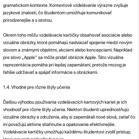
gramatickom kontexte. Kontextové vzdelávanie výrazne zvyšuje
jazykové znalosti, čo študentom umožňuje komunikovať
prirodzenejšie a s istotou.
Okrem toho môžu vzdelávacie kartičky obsahovať asociácie alebo
vizuálne obrázky, ktoré pomáhajú nadviazať spojenie medzi novým
slovom a známymi objektmi, akciami alebo koncepciami. Napríklad
pre slovo „Apple“ sa môže pridať obrázok Apple. Táto vizuálna
reprezentácia pomáha pri lepšej zapamätaní, pretože mozog je
ľahšie udržiavať a spájať informácie s obrázkami.
1.4. Vhodné pre rôzne štýly učenia
Ďalšou výhodou používania vzdelávacích kartových kariet je ich
vhodnosť pre rôzne štýly učenia. Niektorí študenti uprednostňujú
vizuálne obrázky a združenia, aby si zapamätali nové slová, zatiaľ čo
iní považujú aktívne stiahnutie a opakovanie efektívnejšie.
Vzdelávacie kartičky umožňujú každému študentovi zvoliť prístup,