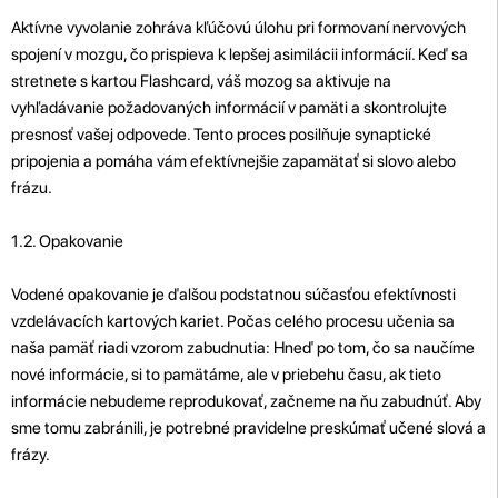
Aktívne vyvolanie zohráva kľúčovú úlohu pri formovaní nervových
spojení v mozgu, čo prispieva k lepšej asimilácii informácií. Keď sa
stretnete s kartou Flashcard, váš mozog sa aktivuje na
vyhľadávanie požadovaných informácií v pamäti a skontrolujte
presnosť vašej odpovede. Tento proces posilňuje synaptické
pripojenia a pomáha vám efektívnejšie zapamätať si slovo alebo
frázu.
1.2. Opakovanie
Vodené opakovanie je ďalšou podstatnou súčasťou efektívnosti
vzdelávacích kartových kariet. Počas celého procesu učenia sa
naša pamäť riadi vzorom zabudnutia: Hneď po tom, čo sa naučíme
nové informácie, si to pamätáme, ale v priebehu času, ak tieto
informácie nebudeme reprodukovať, začneme na ňu zabudnúť. Aby
sme tomu zabránili, je potrebné pravidelne preskúmať učené slová a
frázy.