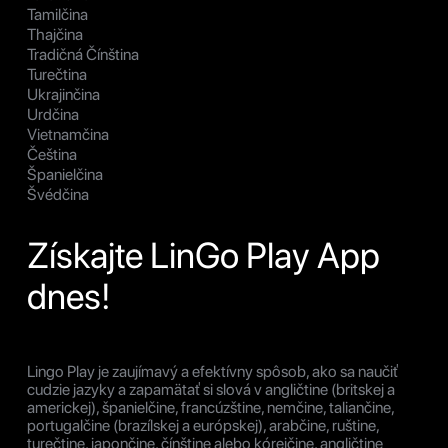
Tamilčina
Thajčina
Tradičná Čínština
Turečtina
Ukrajinčina
Urdčina
Vietnamčina
Čeština
Španielčina
Švédčina
Získajte LinGo Play App
dnes!
Lingo Play je zaujímavý a efektívny spôsob, ako sa naučiť
cudzie jazyky a zapamätať si slová v angličtine (britskej a
americkej), španielčine, francúzštine, nemčine, taliančine,
portugalčine (brazílskej a európskej), arabčine, ruštine,
turečtine, japončine, čínštine alebo kórejčine, angličtine