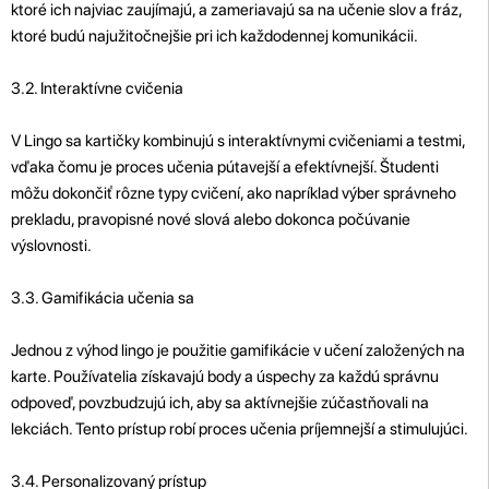
ktoré ich najviac zaujímajú, a zameriavajú sa na učenie slov a fráz,
ktoré budú najužitočnejšie pri ich každodennej komunikácii.
3.2. Interaktívne cvičenia
V Lingo sa kartičky kombinujú s interaktívnymi cvičeniami a testmi,
vďaka čomu je proces učenia pútavejší a efektívnejší. Študenti
môžu dokončiť rôzne typy cvičení, ako napríklad výber správneho
prekladu, pravopisné nové slová alebo dokonca počúvanie
výslovnosti.
3.3. Gamifikácia učenia sa
Jednou z výhod lingo je použitie gamifikácie v učení založených na
karte. Používatelia získavajú body a úspechy za každú správnu
odpoveď, povzbudzujú ich, aby sa aktívnejšie zúčastňovali na
lekciách. Tento prístup robí proces učenia príjemnejší a stimulujúci.
3.4. Personalizovaný prístup