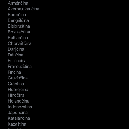
Arménčina
Azerbajdžančina
Barmčina
Bengálčina
Bieloruština
Bosniačtina
Bulharčina
Chorvátčina
Daríjčina
Dánčina
Estónčina
Francúzština
Fínčina
Gruzínčina
Gréčtina
Hebrejčina
Hindčina
Holandčina
Indonézština
Japončina
Katalánčina
Kazaština