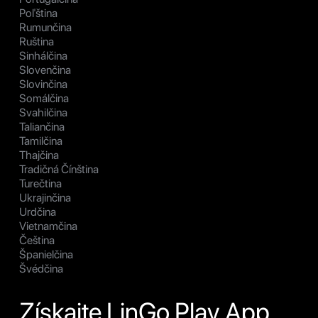
Poľština
Rumunčina
Ruština
Sinhálčina
Slovenčina
Slovinčina
Somálčina
Svahilčina
Taliančina
Tamilčina
Thajčina
Tradičná Čínština
Turečtina
Ukrajinčina
Urdčina
Vietnamčina
Čeština
Španielčina
Švédčina
Získajte LinGo Play App