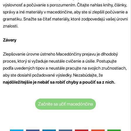
výslovnosť a počúvanie s porozumením. Čítajte nahlas knihy, články,
správy a iné materiály v macedónčine, aby ste si zlepšili počúvanie a
gramatiku. Snažte sa čítať materiály, ktoré zodpovedajú vašej úrovni
znalosti.
Závery
Zlepšovanie úrovne ústneho Macedónčiny prejavu je dlhodobý
proces, ktorý si vyžaduje neustále cvičenie a úsilie. Postupujte
podľa uvedených tipov a neustále pracujte na svojich zručnostiach,
aby ste dosiahli požadované výsledky. Nezabúdajte, že
najdôležitejšie je nebáť sa robiť chyby a poučiť sa z nich.
Začnite sa učiť macedónčina