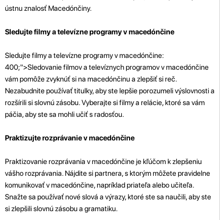
ústnu znalosť Macedónčiny.
Sledujte filmy a televízne programy v macedónčine
Sledujte filmy a televízne programy v macedónčine:
400;">Sledovanie filmov a televíznych programov v macedónčine
vám pomôže zvyknúť si na macedónčinu a zlepšiť si reč.
Nezabudnite používať titulky, aby ste lepšie porozumeli výslovnosti a
rozšírili si slovnú zásobu. Vyberajte si filmy a relácie, ktoré sa vám
páčia, aby ste sa mohli učiť s radosťou.
Praktizujte rozprávanie v macedónčine
Praktizovanie rozprávania v macedónčine je kľúčom k zlepšeniu
vášho rozprávania. Nájdite si partnera, s ktorým môžete pravidelne
komunikovať v macedónčine, napríklad priateľa alebo učiteľa.
Snažte sa používať nové slová a výrazy, ktoré ste sa naučili, aby ste
si zlepšili slovnú zásobu a gramatiku.