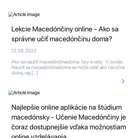
Lekcie Macedónčiny online - Ako sa
správne učiť macedónčinu doma?
12.08.2023
Ako sa naučiť macedónčinadoma: tipy a rady V úvode:
Naučiť sa macedónčinadoma sa môže zdať ako náročná
úloha, naj […]
Najlepšie online aplikácie na štúdium
macedónsky - Učenie Macedónčiny je
čoraz dostupnejšie vďaka možnostiam
online vzdelávania