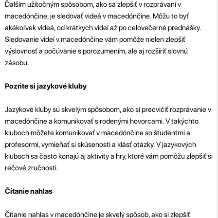
Ďalším užitočným spôsobom, ako sa zlepšiť v rozprávaní v
macedónčine, je sledovať videá v macedónčine. Môžu to byť
akékoľvek videá, od krátkych videí až po celovečerné prednášky.
Sledovanie videí v macedónčine vám pomôže nielen zlepšiť
výslovnosť a počúvanie s porozumením, ale aj rozšíriť slovnú
zásobu.
Pozrite si jazykové kluby
Jazykové kluby sú skvelým spôsobom, ako si precvičiť rozprávanie v
macedónčine a komunikovať s rodenými hovorcami. V takýchto
kluboch môžete komunikovať v macedónčine so študentmi a
profesormi, vymieňať si skúsenosti a klásť otázky. V jazykových
kluboch sa často konajú aj aktivity a hry, ktoré vám pomôžu zlepšiť si
rečové zručnosti.
Čítanie nahlas
Čítanie nahlas v macedónčine je skvelý spôsob, ako si zlepšiť