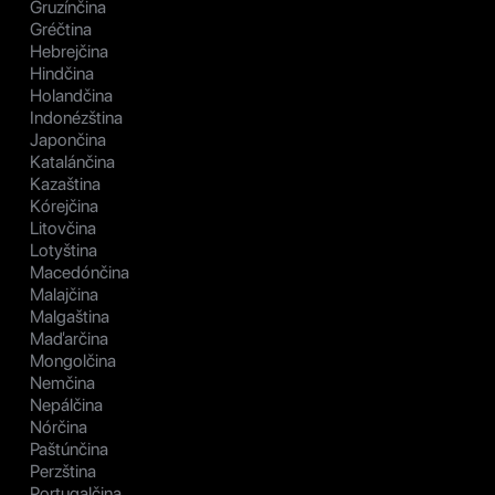
Gruzínčina
Gréčtina
Hebrejčina
Hindčina
Holandčina
Indonézština
Japončina
Katalánčina
Kazaština
Kórejčina
Litovčina
Lotyština
Macedónčina
Malajčina
Malgaština
Maďarčina
Mongolčina
Nemčina
Nepálčina
Nórčina
Paštúnčina
Perzština
Portugalčina