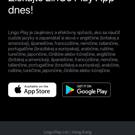
dnes!
Lingo Play je zaujímavý a efektívny spôsob, ako sa naučiť
cudzie jazyky a zapamätať si slová v angličtine (britskej a
americkej), španielčine, francúzštine, nemčine, taliančine,
portugalčine (brazílskej a európskej), arabčine, ruštine,
turečtine, japončine, čínštine alebo kórejčine, angličtine
(britskej a americkej), španielčine, francúzštine, nemčine,
taliančine, portugalčine (brazílskej a európskej), arabčine,
ruštine, turečtine, japončine, čínštine alebo kórejčine.
Lingo Play Ltd /
Hong Kong