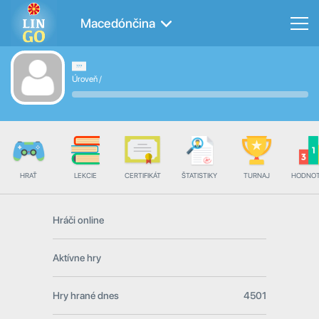
Macedónčina
Úroveň
/
HRAŤ
LEKCIE
CERTIFIKÁT
ŠTATISTIKY
TURNAJ
HODNOT
Hráči online
Aktívne hry
Hry hrané dnes
4501