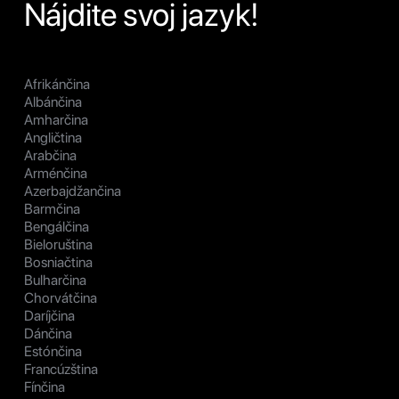
Nájdite svoj jazyk!
Afrikánčina
Albánčina
Amharčina
Angličtina
Arabčina
Arménčina
Azerbajdžančina
Barmčina
Bengálčina
Bieloruština
Bosniačtina
Bulharčina
Chorvátčina
Daríjčina
Dánčina
Estónčina
Francúzština
Fínčina