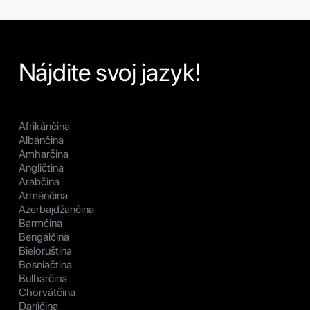
Nájdite svoj jazyk!
Afrikánčina
Albánčina
Amharčina
Angličtina
Arabčina
Arménčina
Azerbajdžančina
Barmčina
Bengálčina
Bieloruština
Bosniačtina
Bulharčina
Chorvátčina
Daríjčina