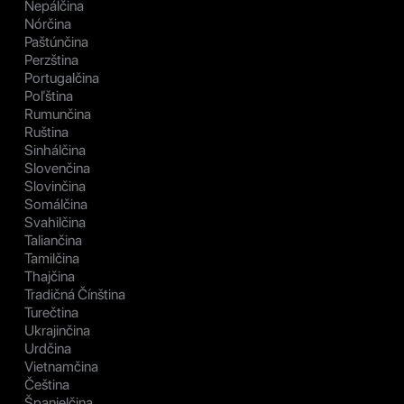
Nepálčina
Nórčina
Paštúnčina
Perzština
Portugalčina
Poľština
Rumunčina
Ruština
Sinhálčina
Slovenčina
Slovinčina
Somálčina
Svahilčina
Taliančina
Tamilčina
Thajčina
Tradičná Čínština
Turečtina
Ukrajinčina
Urdčina
Vietnamčina
Čeština
Španielčina