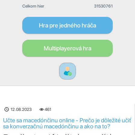
Celkom hier
31530761
Hra pre jedného hráča
Multiplayerová hra
12.08.2023
461
Učte sa macedónčinu online - Prečo je dôležité učiť
sa konverzačnú macedónčinu a ako na to?