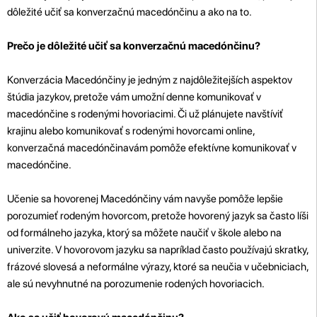
dôležité učiť sa konverzačnú macedónčinu a ako na to.
Prečo je dôležité učiť sa konverzačnú macedónčinu?
Konverzácia Macedónčiny je jedným z najdôležitejších aspektov
štúdia jazykov, pretože vám umožní denne komunikovať v
macedónčine s rodenými hovoriacimi. Či už plánujete navštíviť
krajinu alebo komunikovať s rodenými hovorcami online,
konverzačná macedónčinavám pomôže efektívne komunikovať v
macedónčine.
Učenie sa hovorenej Macedónčiny vám navyše pomôže lepšie
porozumieť rodeným hovorcom, pretože hovorený jazyk sa často líši
od formálneho jazyka, ktorý sa môžete naučiť v škole alebo na
univerzite. V hovorovom jazyku sa napríklad často používajú skratky,
frázové slovesá a neformálne výrazy, ktoré sa neučia v učebniciach,
ale sú nevyhnutné na porozumenie rodených hovoriacich.