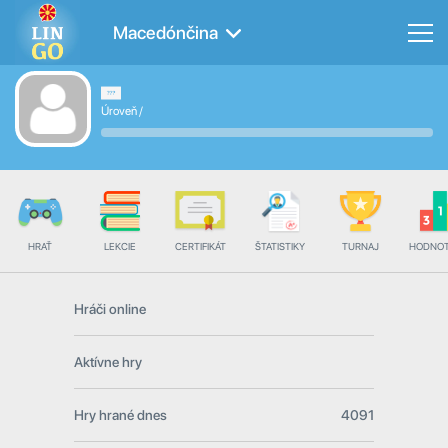
Macedónčina
Úroveň
/
HRAŤ
LEKCIE
CERTIFIKÁT
ŠTATISTIKY
TURNAJ
HODNOT
Hráči online
Aktívne hry
Hry hrané dnes
4091