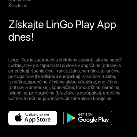
Švédčina
Získajte LinGo Play App
dnes!
Lingo Play je zaujímavý a efektívny spôsob, ako sa naučiť
cudzie jazyky a zapamätať si slová v angličtine (britskej a
americkej), španielčine, francúzštine, nemčine, taliančine,
portugalčine (brazílskej a európskej), arabčine, ruštine,
turečtine, japončine, čínštine alebo kórejčine, angličtine
(britskej a americkej), španielčine, francúzštine, nemčine,
taliančine, portugalčine (brazílskej a európskej), arabčine,
ruštine, turečtine, japončine, čínštine alebo kórejčine.