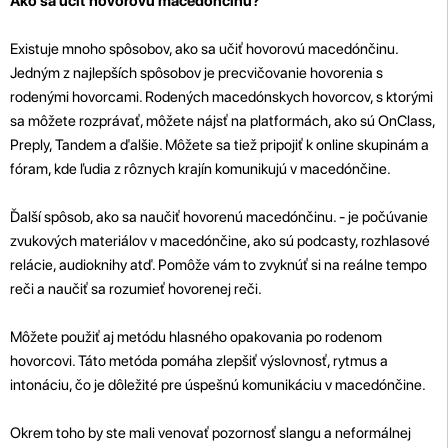
Ako sa učiť hovorovú macedónčinu?
Existuje mnoho spôsobov, ako sa učiť hovorovú macedónčinu.
Jedným z najlepších spôsobov je precvičovanie hovorenia s
rodenými hovorcami. Rodených macedónskych hovorcov, s ktorými
sa môžete rozprávať, môžete nájsť na platformách, ako sú OnClass,
Preply, Tandem a ďalšie. Môžete sa tiež pripojiť
k online skupinám a
fóram, kde ľudia z rôznych krajín komunikujú v macedónčine.
Ďalší spôsob, ako sa naučiť hovorenú macedónčinu. - je počúvanie
zvukových materiálov v macedónčine, ako sú podcasty, rozhlasové
relácie, audioknihy atď. Pomôže vám to zvyknúť si na reálne tempo
reči a naučiť sa rozumieť hovorenej reči.
Môžete použiť aj metódu hlasného opakovania po rodenom
hovorcovi. Táto metóda pomáha zlepšiť výslovnosť, rytmus a
intonáciu, čo je dôležité pre úspešnú komunikáciu v macedónčine.
Okrem toho by ste mali venovať pozornosť slangu a neformálnej