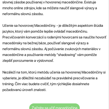
slovnej zásobe používanej v hovorenej macedónčine. Existuje
mnoho online zdrojov, kde sa môžete naučiť slangové výrazy a
neformálnu slovnú zásobu.
Učenie sa hovorovej Macedónčiny. - je dôležitým aspektom štúdia
jazykov, ktorý vám pomôže lepšie ovládať macedónčinu.
Precvičovaním konverzácií s rodenými hovorcami sa naučíte hovoriť
macedónsky na bežnej báze, používať slangové výrazy a
neformálnu slovnú zásobu. Aj počúvanie zvukových materiálov v
macedónčine a používanie metódy "shadowing" vám pomôže
zlepšiť porozumenie a výslovnosť.
Nezáleží na tom, ktorú metódu učenia sa hovorenej Macedónčiny si
vyberiete, je dôležité nezabúdať na pravidelné precvičovanie a
tréning. Čím viac budete cvičiť, tým rýchlejšie dosiahnete
požadovanú úroveň znalosti
.
Začnite sa učiť macedónčina