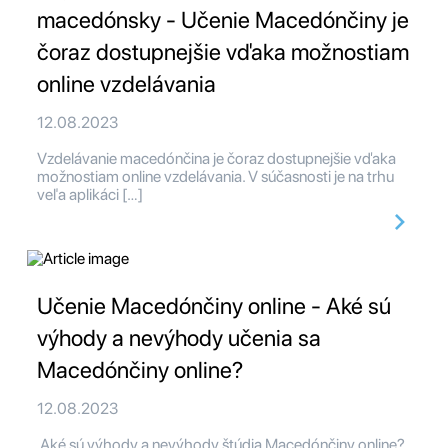
macedónsky - Učenie Macedónčiny je
čoraz dostupnejšie vďaka možnostiam
online vzdelávania
12.08.2023
Vzdelávanie macedónčina je čoraz dostupnejšie vďaka
možnostiam online vzdelávania. V súčasnosti je na trhu
veľa aplikáci […]
Učenie Macedónčiny online - Aké sú
výhody a nevýhody učenia sa
Macedónčiny online?
12.08.2023
Aké sú výhody a nevýhody štúdia Macedónčiny online?