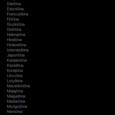
Dánčina
Estónčina
Francúzština
Fínčina
Gruzínčina
Gréčtina
Hebrejčina
Hindčina
Holandčina
Indonézština
Japončina
Katalánčina
Kazaština
Kórejčina
Litovčina
Lotyština
Macedónčina
Malajčina
Malgaština
Maďarčina
Mongolčina
Nemčina