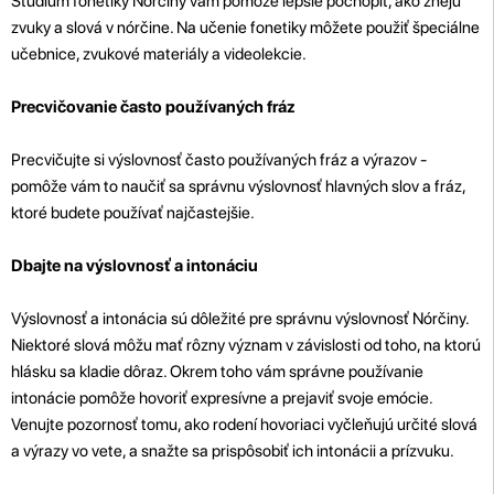
Štúdium fonetiky Nórčiny vám pomôže lepšie pochopiť, ako znejú
zvuky a slová v nórčine. Na učenie fonetiky môžete použiť špeciálne
učebnice, zvukové materiály a videolekcie.
Precvičovanie často používaných fráz
Precvičujte si výslovnosť často používaných fráz a výrazov -
pomôže vám to naučiť sa správnu výslovnosť hlavných slov a fráz,
ktoré budete používať najčastejšie.
Dbajte na výslovnosť a intonáciu
Výslovnosť a intonácia sú dôležité pre správnu výslovnosť Nórčiny.
Niektoré slová môžu mať rôzny význam v závislosti od toho, na ktorú
hlásku sa kladie dôraz. Okrem toho vám správne používanie
intonácie pomôže hovoriť expresívne a prejaviť svoje emócie.
Venujte pozornosť tomu, ako rodení hovoriaci vyčleňujú určité slová
a výrazy vo vete, a snažte sa prispôsobiť ich intonácii a prízvuku.