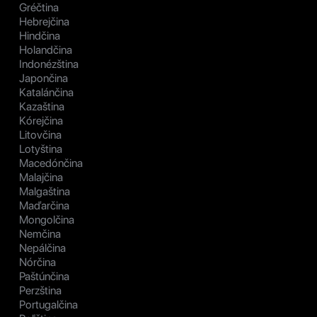
Gréčtina
Hebrejčina
Hindčina
Holandčina
Indonézština
Japončina
Katalánčina
Kazaština
Kórejčina
Litovčina
Lotyština
Macedónčina
Malajčina
Malgaština
Maďarčina
Mongolčina
Nemčina
Nepálčina
Nórčina
Paštúnčina
Perzština
Portugalčina