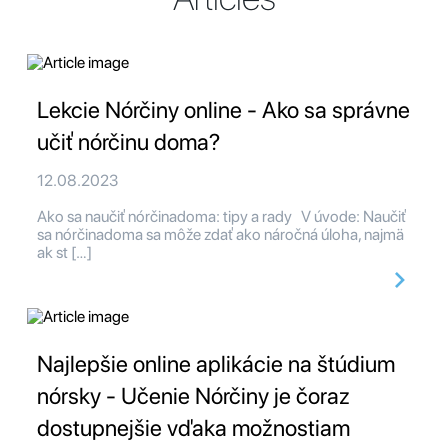
Lekcie Nórčiny online - Ako sa správne
učiť nórčinu doma?
12.08.2023
Ako sa naučiť nórčinadoma: tipy a rady V úvode: Naučiť
sa nórčinadoma sa môže zdať ako náročná úloha, najmä
ak st […]
Najlepšie online aplikácie na štúdium
nórsky - Učenie Nórčiny je čoraz
dostupnejšie vďaka možnostiam