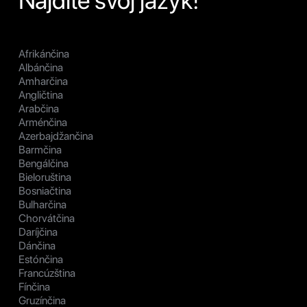
Nájdite svoj jazyk!
Afrikánčina
Albánčina
Amharčina
Angličtina
Arabčina
Arménčina
Azerbajdžančina
Barmčina
Bengálčina
Bieloruština
Bosniačtina
Bulharčina
Chorvátčina
Daríjčina
Dánčina
Estónčina
Francúzština
Fínčina
Gruzínčina