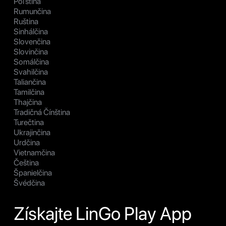
Poľština
Rumunčina
Ruština
Sinhálčina
Slovenčina
Slovinčina
Somálčina
Svahilčina
Taliančina
Tamilčina
Thajčina
Tradičná Čínština
Turečtina
Ukrajinčina
Urdčina
Vietnamčina
Čeština
Španielčina
Švédčina
Získajte LinGo Play App