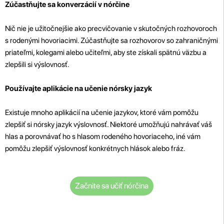
Zúčastňujte sa konverzácií v nórčine
Nič nie je užitočnejšie ako precvičovanie v skutočných rozhovoroch
s rodenými hovoriacimi. Zúčastňujte sa rozhovorov so zahraničnými
priateľmi, kolegami alebo učiteľmi, aby ste získali spätnú väzbu a
zlepšili si výslovnosť.
Používajte aplikácie na učenie nórsky jazyk
Existuje mnoho aplikácií na učenie jazykov, ktoré vám pomôžu
zlepšiť si nórsky jazyk výslovnosť. Niektoré umožňujú nahrávať váš
hlas a porovnávať ho s hlasom rodeného hovoriaceho, iné vám
pomôžu zlepšiť výslovnosť konkrétnych hlások alebo fráz.
Začnite sa učiť nórčina