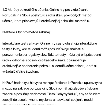
1.3 Metódy pokročilého učenia: Online hry pre vzdelávanie
Portugalčina Slová poskytujú širokú škálu pokročilých metód
učenia, ktoré prispievajú k efektívnejšej asimilácii materiálu.
Niektoré z týchto metód zahŕňajú:
Interaktívne testy a kvízy: Online hry často obsahujú interaktívne
testy a kvízy, kde študenti môžu posúdiť svoje znalosti a
porozumenie portugalsky slov. Takéto testy môžu byť prispôsobené
úrovni odbornej spôsobilosti každého žiaka, čo umožňuje
efektívnejšie hodnotenie pokroku a identifikačné oblasti, ktoré si
vyžadujú ďalšie štúdium.
Krížové hádanky a hlavy na mozgu: Riešenie krížoviek a upútavky na
mozgu na základe portugalčiny Slová pomáhajú zlepšovať slovnú
zásobu a posilňuje vedomosti. Tieto úlohy vyžadujú, aby sa študenti
zapojili do asociatívneho myslenia a nadviazali spojenie medzi