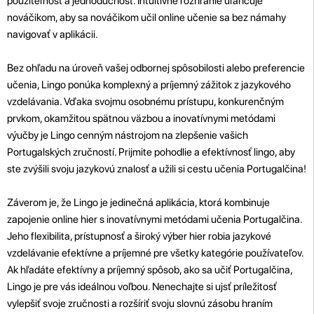
použiteľnosť a jednoduchosť. Intuitívne rozhranie uľahčuje
nováčikom, aby sa nováčikom učil online učenie sa bez námahy
navigovať v aplikácii.
Bez ohľadu na úroveň vašej odbornej spôsobilosti alebo preferencie
učenia, Lingo ponúka komplexný a príjemný zážitok z jazykového
vzdelávania. Vďaka svojmu osobnému prístupu, konkurenčným
prvkom, okamžitou spätnou väzbou a inovatívnymi metódami
výučby je Lingo cenným nástrojom na zlepšenie vašich
Portugalských zručností. Prijmite pohodlie a efektívnosť lingo, aby
ste zvýšili svoju jazykovú znalosť a užili si cestu učenia Portugalčina!
Záverom je, že Lingo je jedinečná aplikácia, ktorá kombinuje
zapojenie online hier s inovatívnymi metódami učenia Portugalčina.
Jeho flexibilita, prístupnosť a široký výber hier robia jazykové
vzdelávanie efektívne a príjemné pre všetky kategórie používateľov.
Ak hľadáte efektívny a príjemný spôsob, ako sa učiť Portugalčina,
Lingo je pre vás ideálnou voľbou. Nenechajte si ujsť príležitosť
vylepšiť svoje zručnosti a rozšíriť svoju slovnú zásobu hraním