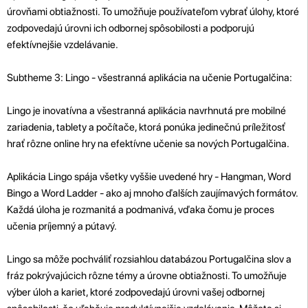
úrovňami obtiažnosti. To umožňuje používateľom vybrať úlohy, ktoré
zodpovedajú úrovni ich odbornej spôsobilosti a podporujú
efektívnejšie vzdelávanie.
Subtheme 3: Lingo - všestranná aplikácia na učenie Portugalčina:
Lingo je inovatívna a všestranná aplikácia navrhnutá pre mobilné
zariadenia, tablety a počítače, ktorá ponúka jedinečnú príležitosť
hrať rôzne online hry na efektívne učenie sa nových Portugalčina.
Aplikácia Lingo spája všetky vyššie uvedené hry - Hangman, Word
Bingo a Word Ladder - ako aj mnoho ďalších zaujímavých formátov.
Každá úloha je rozmanitá a podmanivá, vďaka čomu je proces
učenia príjemný a pútavý.
Lingo sa môže pochváliť rozsiahlou databázou Portugalčina slov a
fráz pokrývajúcich rôzne témy a úrovne obtiažnosti. To umožňuje
výber úloh a kariet, ktoré zodpovedajú úrovni vašej odbornej