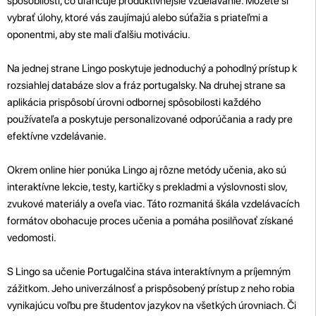
spôsobilosti, čo uľahčuje produktívnejšie vzdelávanie. Môžete si
vybrať úlohy, ktoré vás zaujímajú alebo súťažia s priateľmi a
oponentmi, aby ste mali ďalšiu motiváciu.
Na jednej strane Lingo poskytuje jednoduchý a pohodlný prístup k
rozsiahlej databáze slov a fráz portugalsky. Na druhej strane sa
aplikácia prispôsobí úrovni odbornej spôsobilosti každého
používateľa a poskytuje personalizované odporúčania a rady pre
efektívne vzdelávanie.
Okrem online hier ponúka Lingo aj rôzne metódy učenia, ako sú
interaktívne lekcie, testy, kartičky s prekladmi a výslovnosti slov,
zvukové materiály a oveľa viac. Táto rozmanitá škála vzdelávacích
formátov obohacuje proces učenia a pomáha posilňovať získané
vedomosti.
S Lingo sa učenie Portugalčina stáva interaktívnym a príjemným
zážitkom. Jeho univerzálnosť a prispôsobený prístup z neho robia
vynikajúcu voľbu pre študentov jazykov na všetkých úrovniach. Či