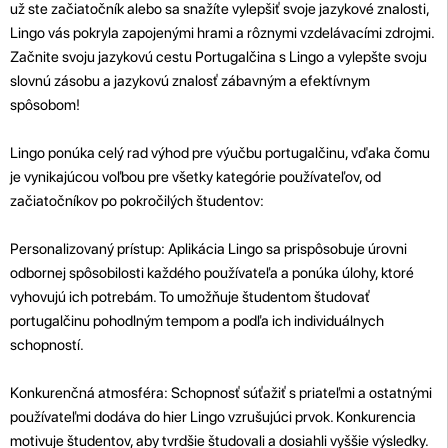
už ste začiatočník alebo sa snažíte vylepšiť svoje jazykové znalosti,
Lingo vás pokryla zapojenými hrami a rôznymi vzdelávacími zdrojmi.
Začnite svoju jazykovú cestu Portugalčina s Lingo a vylepšte svoju
slovnú zásobu a jazykovú znalosť zábavným a efektívnym
spôsobom!
Lingo ponúka celý rad výhod pre výučbu portugalčinu, vďaka čomu
je vynikajúcou voľbou pre všetky kategórie používateľov, od
začiatočníkov po pokročilých študentov:
Personalizovaný prístup: Aplikácia Lingo sa prispôsobuje úrovni
odbornej spôsobilosti každého používateľa a ponúka úlohy, ktoré
vyhovujú ich potrebám. To umožňuje študentom študovať
portugalčinu pohodlným tempom a podľa ich individuálnych
schopností.
Konkurenčná atmosféra: Schopnosť súťažiť s priateľmi a ostatnými
používateľmi dodáva do hier Lingo vzrušujúci prvok. Konkurencia
motivuje študentov, aby tvrdšie študovali a dosiahli vyššie výsledky.