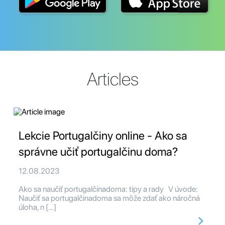
Articles
Lekcie Portugalčiny online - Ako sa
správne učiť portugalčinu doma?
12.08.2023
Ako sa naučiť portugalčinadoma: tipy a rady V úvode:
Naučiť sa portugalčinadoma sa môže zdať ako náročná
úloha, n […]