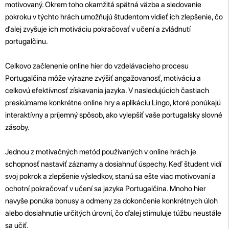
motivovaný. Okrem toho okamžitá spätná väzba a sledovanie
pokroku v týchto hrách umožňujú študentom vidieť ich zlepšenie, čo
ďalej zvyšuje ich motiváciu pokračovať v učení a zvládnutí
portugalčinu.
Celkovo začlenenie online hier do vzdelávacieho procesu
Portugalčina môže výrazne zvýšiť angažovanosť, motiváciu a
celkovú efektívnosť získavania jazyka. V nasledujúcich častiach
preskúmame konkrétne online hry a aplikáciu Lingo, ktoré ponúkajú
interaktívny a príjemný spôsob, ako vylepšiť vaše portugalsky slovné
zásoby.
Jednou z motivačných metód používaných v online hrách je
schopnosť nastaviť záznamy a dosiahnuť úspechy. Keď študent vidí
svoj pokrok a zlepšenie výsledkov, stanú sa ešte viac motivovaní a
ochotní pokračovať v učení sa jazyka Portugalčina. Mnoho hier
navyše ponúka bonusy a odmeny za dokončenie konkrétnych úloh
alebo dosiahnutie určitých úrovní, čo ďalej stimuluje túžbu neustále
sa učiť.