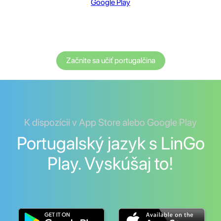
Google Play
Začnite sa učiť portugalčina
K dispozícii v App Store alebo Google Play
Portugalský jazyk s LinGo
Play. Vyskúšaj to!