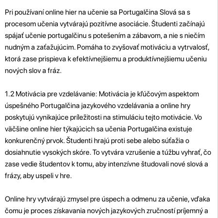
Pri používaní online hier na učenie sa Portugalčina Slová sa s
procesom učenia vytvárajú pozitívne asociácie. Študenti začínajú
spájať učenie portugalčinu s potešením a zábavom, a nie s niečím
nudným a zaťažujúcim. Pomáha to zvyšovať motiváciu a vytrvalosť,
ktorá zase prispieva k efektívnejšiemu a produktívnejšiemu učeniu
nových slov a fráz.
1.2 Motivácia pre vzdelávanie: Motivácia je kľúčovým aspektom
úspešného Portugalčina jazykového vzdelávania a online hry
poskytujú vynikajúce príležitosti na stimuláciu tejto motivácie. Vo
väčšine online hier týkajúcich sa učenia Portugalčina existuje
konkurenčný prvok. Študenti hrajú proti sebe alebo súťažia o
dosiahnutie vysokých skóre. To vytvára vzrušenie a túžbu vyhrať, čo
zase vedie študentov k tomu, aby intenzívne študovali nové slová a
frázy, aby uspeli v hre.
Online hry vytvárajú zmysel pre úspech a odmenu za učenie, vďaka
čomu je proces získavania nových jazykových zručností príjemný a