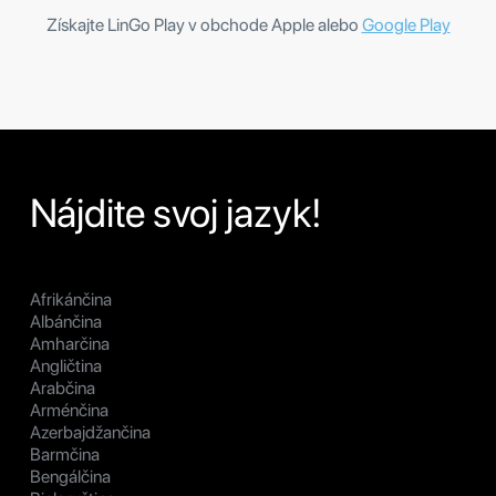
Získajte LinGo Play v obchode Apple alebo
Google Play
Nájdite svoj jazyk!
Afrikánčina
Albánčina
Amharčina
Angličtina
Arabčina
Arménčina
Azerbajdžančina
Barmčina
Bengálčina