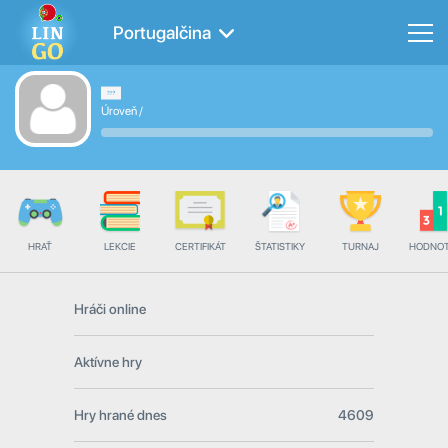
Portugalčina
Úroveň
/
HRAŤ
LEKCIE
CERTIFIKÁT
ŠTATISTIKY
TURNAJ
HODNOT
Hráči online
Aktívne hry
Hry hrané dnes
4609