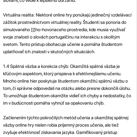
slovami, čo vedie k lepšiemu udržaniu.
Virtuálna realita: Niektoré online hry ponúkajú jedinečný vzdelávací
zážitok prostredníctvom virtuálnej reality. Študenti sa ponoria do
simulovaného ]]]ho-hovoriaceho prostredia, kde musia využívať
svoje znalosti o slovách portugalčinu na interakciu s okolitým
svetom. Tento prístup obohacuje učenie a pomáha študentom
uplatňovať ich znalosti v skutočných situáciách.
1.4 Spätná väzba a korekcia chýb: Okamžitá spätná väzba je
kľúčovým aspektom, ktorý prispieva k efektívnejšiemu učeniu.
Mnoho online hier poskytuje študentom okamžitú spätnú väzbu o
tom, či správne odpovedali na otázku alebo presne dokončili úlohu.
To umožňuje študentom okamžite vidieť ich chyby a nedostatky, čo
im v budúcnosti pomáha vyhnúť sa opakovaniu chýb.
Začlenením týchto pokročilých metód učenia a okamžitej spätnej
väzby online hry nielen robia príjemný proces učenia, ale tiež
zvyšuje efektívnosť získavania jazyka. Gamifikovaný prístup