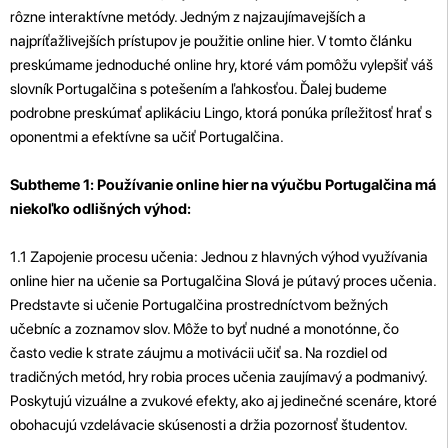
rôzne interaktívne metódy. Jedným z najzaujímavejších a
najpríťažlivejších prístupov je použitie online hier. V tomto článku
preskúmame jednoduché online hry, ktoré vám pomôžu vylepšiť váš
slovník Portugalčina s potešením a ľahkosťou. Ďalej budeme
podrobne preskúmať aplikáciu Lingo, ktorá ponúka príležitosť hrať s
oponentmi a efektívne sa učiť Portugalčina.
Subtheme 1: Používanie online hier na výučbu Portugalčina má
niekoľko odlišných výhod:
1.1 Zapojenie procesu učenia: Jednou z hlavných výhod využívania
online hier na učenie sa Portugalčina Slová je pútavý proces učenia.
Predstavte si učenie Portugalčina prostredníctvom bežných
učebníc a zoznamov slov. Môže to byť nudné a monotónne, čo
často vedie k strate záujmu a motivácii učiť sa. Na rozdiel od
tradičných metód, hry robia proces učenia zaujímavý a podmanivý.
Poskytujú vizuálne a zvukové efekty, ako aj jedinečné scenáre, ktoré
obohacujú vzdelávacie skúsenosti a držia pozornosť študentov.