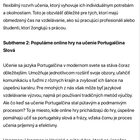
flexibilný rozvrh učenia, ktorý vyhovuje ich individuálnym potrebám
a okolnostiam. Toto je obzvlášť dôležité pre tých, ktorí majú
obmedzený čas na vzdelávanie, ako sú pracujúci profesionáli alebo
študenti, ktorí žonglujú s prácou.
Subtheme 2: Populárne online hry na učenie Portugalčina
Slová
Učenie sa jazyka Portugalčina v modernom svete sa stáva čoraz
dôležitejším. Umožňuje jednotlivcom rozšíriť svoje obzory, uľahčiť
komunikáciu s ľuďmi z rôznych krajín a zvyšovať ich šance na
úspešnú kariéru. Pre mnohých z nás však môže byť jazykové
vzdelávanie výzvou, najmä pri používaní tradičných metód výučby.
Ale čo keď sa učenie Portugalčina stal pútavým a podmanivým
procesom? To je miesto, kde online hry prichádzajú do hry, úspešne
pomáhajú učiť sa portugalsky slová a frázy, vďaka čomu je proces
učenia príjemný a efektívny.