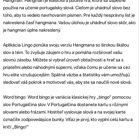
Hangman: Hangman je klasická a pútavá hra, ktorá sa úspešne
používa na učenie portugalsky slová. Cieľom je uhádnuť slovo bez
toho, aby to vedelo navrhovaním písmen. Pre každý nesprávny list je
nakreslená časť hangmana. Vašou úlohou je uhádnuť slovo skôr, ako
je hangman úplne nakreslený.
Aplikácia Lingo ponúka svoju verziu Hangmana so širokou škálou
slov a tém. To zvyšuje záujem o hru a pomáha rozširovať vašu
slovnú zásobu. Môžete si vybrať úroveň obtiažnosti a hrať sa s
priateľmi alebo náhodnými súpermi, vďaka čomu je učenie sa cez
hru ešte vzrušujúcejším. Spätná väzba a štatistiky vám umožňujú
sledovať váš pokrok a motivovať vás, aby ste sa naučili nové slová.
Word bingo: Word bingo je variácia klasickej hry „bingo“ pomocou
slov Portugalčina slov. V Portugalčina dostanete kartu s rôznymi
slovami alebo frázami. Hostiteľ vyslovuje slová a na svojej karte
označíte zodpovedajúce bunky. Víťaz je prvý, kto vyplní celú kartu a
kričí „Bingo!“