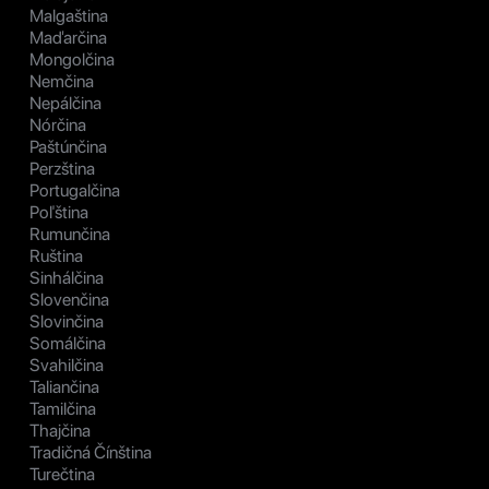
Malgaština
Maďarčina
Mongolčina
Nemčina
Nepálčina
Nórčina
Paštúnčina
Perzština
Portugalčina
Poľština
Rumunčina
Ruština
Sinhálčina
Slovenčina
Slovinčina
Somálčina
Svahilčina
Taliančina
Tamilčina
Thajčina
Tradičná Čínština
Turečtina