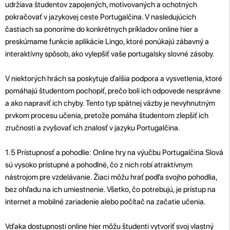
udržiava študentov zapojených, motivovaných a ochotných
pokračovať v jazykovej ceste Portugalčina. V nasledujúcich
častiach sa ponoríme do konkrétnych príkladov online hier a
preskúmame funkcie aplikácie Lingo, ktoré ponúkajú zábavný a
interaktívny spôsob, ako vylepšiť vaše portugalsky slovné zásoby.
V niektorých hrách sa poskytuje ďalšia podpora a vysvetlenia, ktoré
pomáhajú študentom pochopiť, prečo boli ich odpovede nesprávne
a ako napraviť ich chyby. Tento typ spätnej väzby je nevyhnutným
prvkom procesu učenia, pretože pomáha študentom zlepšiť ich
zručnosti a zvyšovať ich znalosť v jazyku Portugalčina.
1.5 Prístupnosť a pohodlie: Online hry na výučbu Portugalčina Slová
sú vysoko prístupné a pohodlné, čo z nich robí atraktívnym
nástrojom pre vzdelávanie. Žiaci môžu hrať podľa svojho pohodlia,
bez ohľadu na ich umiestnenie. Všetko, čo potrebujú, je prístup na
internet a mobilné zariadenie alebo počítač na začatie učenia.
Vďaka dostupnosti online hier môžu študenti vytvoriť svoj vlastný