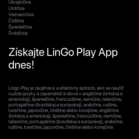
Ukrajinčina
Urdčina
Vietnamčina
Čeština
Španielčina
Švédčina
Získajte LinGo Play App
dnes!
Lingo Play je zaujímavý a efektívny spôsob, ako sa naučiť
cudzie jazyky a zapamätať si slová v angličtine (britskej a
americkej), španielčine, francúzštine, nemčine, taliančine,
portugalčine (brazílskej a európskej), arabčine, ruštine,
turečtine, japončine, čínštine alebo kórejčine, angličtine
(britskej a americkej), španielčine, francúzštine, nemčine,
taliančine, portugalčine (brazílskej a európskej), arabčine,
ruštine, turečtine, japončine, čínštine alebo kórejčine.