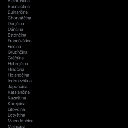
Bieloruština
Bosniačtina
Bulharčina
Chorvátčina
Daríjčina
Dánčina
Estónčina
Francúzština
Fínčina
Gruzínčina
Gréčtina
Hebrejčina
Hindčina
Holandčina
Indonézština
Japončina
Katalánčina
Kazaština
Kórejčina
Litovčina
Lotyština
Macedónčina
Malajčina