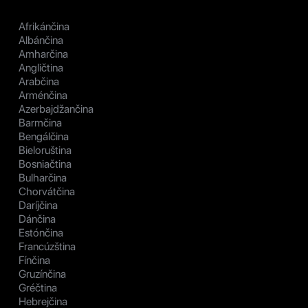
Afrikánčina
Albánčina
Amharčina
Angličtina
Arabčina
Arménčina
Azerbajdžančina
Barmčina
Bengálčina
Bieloruština
Bosniačtina
Bulharčina
Chorvátčina
Daríjčina
Dánčina
Estónčina
Francúzština
Fínčina
Gruzínčina
Gréčtina
Hebrejčina