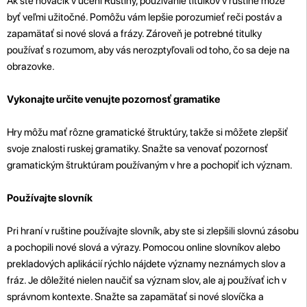
Ak ste nováčik v učení Ruštiny, používanie titulkov v ruštine môže
byť veľmi užitočné. Pomôžu vám lepšie porozumieť reči postáv a
zapamätať si nové slová a frázy. Zároveň je potrebné titulky
používať s rozumom, aby vás nerozptyľovali od toho, čo sa deje na
obrazovke.
Vykonajte určite venujte pozornosť gramatike
Hry môžu mať rôzne gramatické štruktúry, takže si môžete zlepšiť
svoje znalosti ruskej gramatiky. Snažte sa venovať pozornosť
gramatickým štruktúram používaným v hre a pochopiť ich význam.
Používajte slovník
Pri hraní v ruštine používajte slovník, aby ste si zlepšili slovnú zásobu
a pochopili nové slová a výrazy. Pomocou online slovníkov alebo
prekladových aplikácií rýchlo nájdete významy neznámych slov a
fráz. Je dôležité nielen naučiť sa význam slov, ale aj používať ich v
správnom kontexte. Snažte sa zapamätať si nové slovíčka a