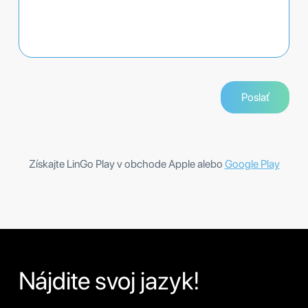
Získajte LinGo Play v obchode Apple alebo
Google Play
Nájdite svoj jazyk!