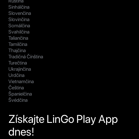
Ruština
Sinhálčina
Slovenčina
Slovinčina
Somálčina
Svahilčina
Taliančina
Tamilčina
Thajčina
Tradičná Čínština
Turečtina
Ukrajinčina
Urdčina
Vietnamčina
Čeština
Španielčina
Švédčina
Získajte LinGo Play App
dnes!