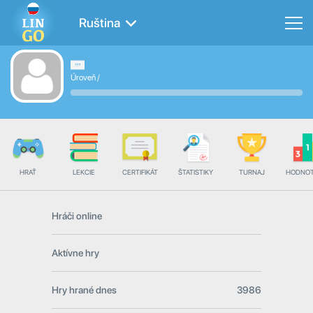
Ruština
Úroveň
/
HRAŤ
LEKCIE
CERTIFIKÁT
ŠTATISTIKY
TURNAJ
HODNOT
Hráči online
Aktívne hry
Hry hrané dnes
3986