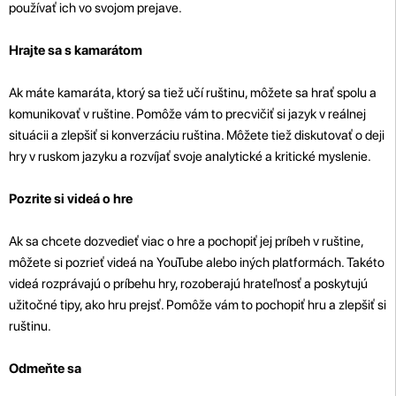
používať ich vo svojom prejave.
Hrajte sa s kamarátom
Ak máte kamaráta, ktorý sa tiež učí ruštinu, môžete sa hrať spolu a
komunikovať v ruštine. Pomôže vám to precvičiť si jazyk v reálnej
situácii a zlepšiť si konverzáciu ruština. Môžete tiež diskutovať o deji
hry v ruskom jazyku a rozvíjať svoje analytické a kritické myslenie.
Pozrite si videá o hre
Ak sa chcete dozvedieť viac o hre a pochopiť jej príbeh v ruštine,
môžete si pozrieť videá na YouTube alebo iných platformách. Takéto
videá rozprávajú o príbehu hry, rozoberajú hrateľnosť a poskytujú
užitočné tipy, ako hru prejsť. Pomôže vám to pochopiť hru a zlepšiť si
ruštinu.
Odmeňte sa