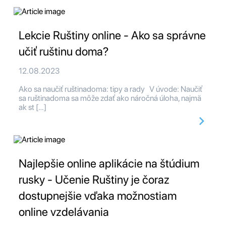
Lekcie Ruštiny online - Ako sa správne
učiť ruštinu doma?
12.08.2023
Ako sa naučiť ruštinadoma: tipy a rady V úvode: Naučiť
sa ruštinadoma sa môže zdať ako náročná úloha, najmä
ak st […]
Najlepšie online aplikácie na štúdium
rusky - Učenie Ruštiny je čoraz
dostupnejšie vďaka možnostiam
online vzdelávania