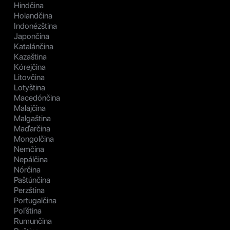
Hindčina
Holandčina
Indonézština
Japončina
Katalánčina
Kazaština
Kórejčina
Litovčina
Lotyština
Macedónčina
Malajčina
Malgaština
Maďarčina
Mongolčina
Nemčina
Nepálčina
Nórčina
Paštúnčina
Perzština
Portugalčina
Poľština
Rumunčina