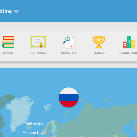
ština
LEKCIE
CERTIFIKÁT
ŠTATISTIKY
TURNAJ
HODNOTENI
Hráči online
Aktívne hry