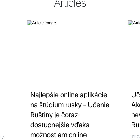
Articles
Najlepšie online aplikácie
Uč
na štúdium rusky - Učenie
Ak
Ruštiny je čoraz
ne
dostupnejšie vďaka
Ru
možnostiam online
12.
y V