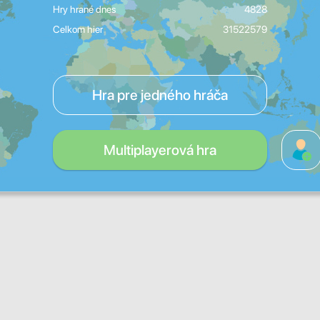
Hry hrané dnes
4828
Celkom hier
31522579
Hra pre jedného hráča
Multiplayerová hra