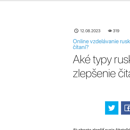
12.08.2023
319
Online vzdelávanie rusk
čítaní?
Aké typy rusk
zlepšenie či
Ak chcete zlepšiť svoje čitateľs