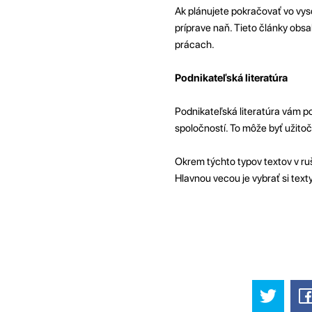
Ak plánujete pokračovať vo vy
príprave naň. Tieto články obs
prácach.
Podnikateľská literatúra
Podnikateľská literatúra vám 
spoločností. To môže byť užito
Okrem týchto typov textov v ru
Hlavnou vecou je vybrať si texty