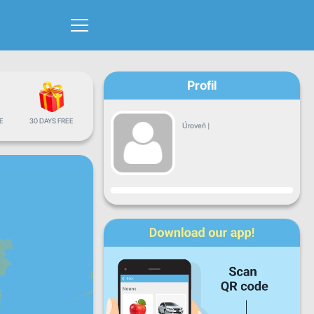
Profil
E
30 DAYS FREE
Úroveň
|
Pokrok
Po
Ut
St
Št