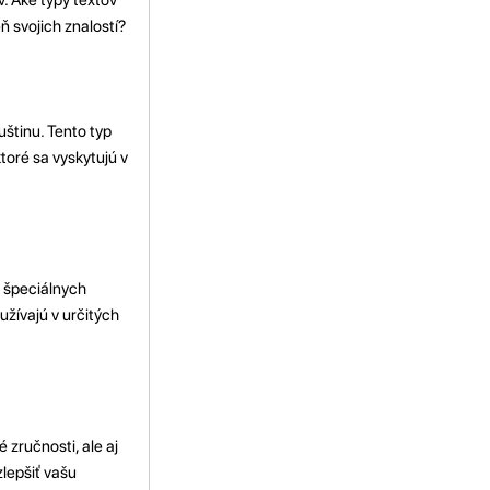
ň svojich znalostí?
štinu. Tento typ
toré sa vyskytujú v
o špeciálnych
užívajú v určitých
 zručnosti, ale aj
zlepšiť vašu