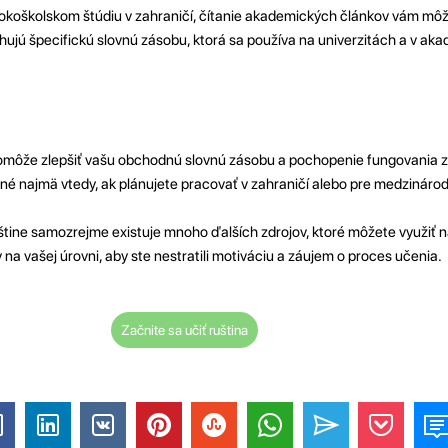
sokoškolskom štúdiu v zahraničí, čítanie akademických článkov vám mô
ahujú špecifickú slovnú zásobu, ktorá sa používa na univerzitách a v ak
pomôže zlepšiť vašu obchodnú slovnú zásobu a pochopenie fungovania 
čné najmä vtedy, ak plánujete pracovať v zahraničí alebo pre medzináro
štine samozrejme existuje mnoho ďalších zdrojov, ktoré môžete využiť n
 na vašej úrovni, aby ste nestratili motiváciu a záujem o proces učenia.
Začnite sa učiť ruština