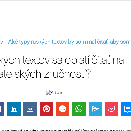
y - Aké typy ruských textov by som mal čítať, aby som s
ých textov sa oplatí čítať na
tateľských zručností?
ké zručnosti v ruštine, musíte si precvičovať čítanie rôznych typov texto