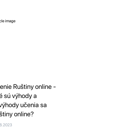
enie Ruštiny online -
é sú výhody a
výhody učenia sa
štiny online?
08.2023