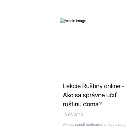
Lekcie Ruštiny online -
Ako sa správne učiť
ruštinu doma?
12.08.2023
Ako sa naučiť ruštinadoma: tipy a rad