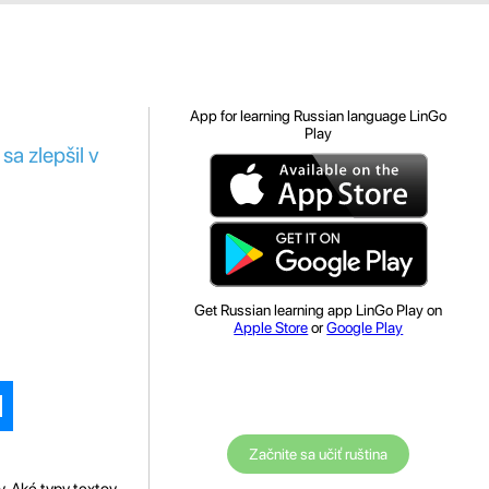
App for learning Russian language LinGo
Play
a zlepšil v
Get Russian learning app LinGo Play on
Apple Store
or
Google Play
Začnite sa učiť ruština
v. Aké typy textov