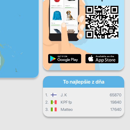
Pi
So
Ne
Denný pokrok
Mesačný pokrok
Certifikát
Celkový postup
To najlepšie z dňa
1.
J. K
65870
2.
KPF fp
19840
3.
Matteo
17640