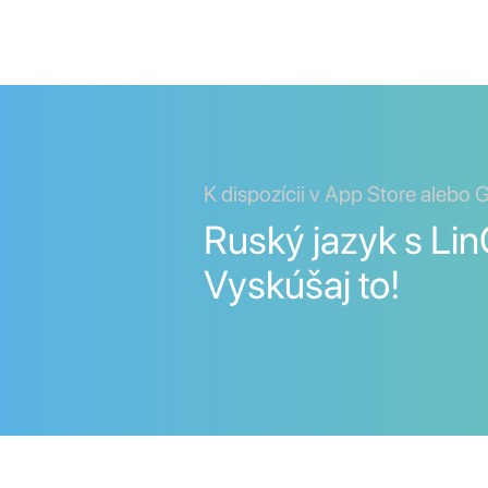
K dispozícii v App Store alebo 
Ruský jazyk s Lin
Vyskúšaj to!