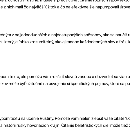
ste z nich mali čo najväčší úžitok a čo najefektívnejšie napumpovali úrove
jedným z najjednoduchších a najdostupnejších spôsobov, ako sa naučiť ru
, ktorý je ľahko zrozumiteľný, ako aj mnoho každodenných slov a fráz, k
om textu, ale pomôžu vám rozšíriť slovnú zásobu a dozvedieť sa viac 
kov môže byť užitočné na osvojenie si špecifických pojmov, ktoré sa po
typom textu na učenie Ruštiny. Pomôže vám nielen zlepšiť vaše čitateľské
a histórii rusky hovoriacich krajín. Čítanie beletristických diel môže tiež 