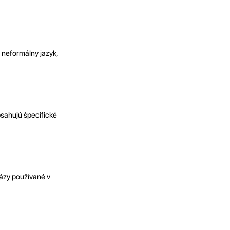
 neformálny jazyk,
bsahujú špecifické
rázy používané v