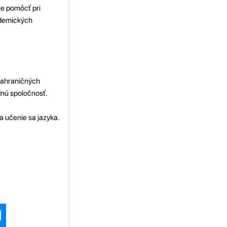
že pomôcť pri
ademických
zahraničných
dnú spoločnosť.
a učenie sa jazyka.