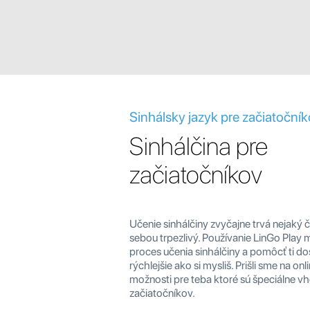
Sinhálsky jazyk pre začiatoční
Sinhálčina pre
začiatočníkov
Učenie sinhálčiny zvyčajne trvá nejaký 
sebou trpezlivý. Používanie LinGo Play 
proces učenia sinhálčiny a pomôcť ti dos
rýchlejšie ako si mysliš. Prišli sme na on
možnosti pre teba ktoré sú špeciálne v
začiatočníkov.