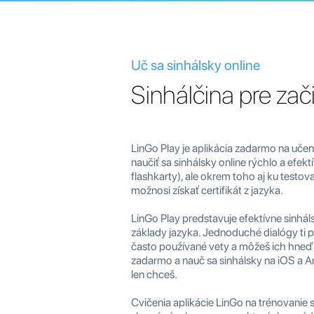
Uč sa sinhálsky online
Sinhálčina pre zač
LinGo Play je aplikácia zadarmo na učen
naučiť sa sinhálsky online rýchlo a efekt
flashkarty), ale okrem toho aj ku testov
možnosi získať certifikát z jazyka.
LinGo Play predstavuje efektívne sinhál
základy jazyka. Jednoduché dialógy ti po
často používané vety a môžeš ich hneď za
zadarmo a nauč sa sinhálsky na iOS a A
len chceš.
Cvičenia aplikácie LinGo na trénovanie 