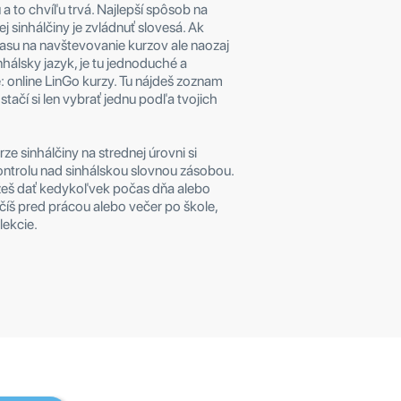
 a to chvíľu trvá. Najlepší spôsob na
j sinhálčiny je zvládnuť slovesá. Ak
su na navštevovanie kurzov ale naozaj
nhálsky jazyk, je tu jednoduché a
: online LinGo kurzy. Tu nájdeš zoznam
 stačí si len vybrať jednu podľa tvojich
ze sinhálčiny na strednej úrovni si
kontrolu nad sinhálskou slovnou zásobou.
ôžeš dať kedykoľvek počas dňa alebo
učíš pred prácou alebo večer po škole,
lekcie.