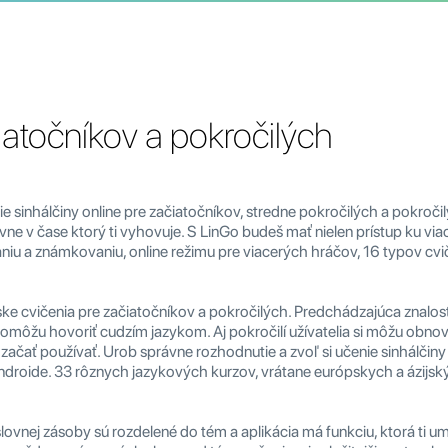
iatočníkov a pokročilých
ie sinhálčiny online pre začiatočníkov, stredne pokročilých a pokroči
ívne v čase ktorý ti vyhovuje. S LinGo budeš mať nielen prístup ku via
aniu a známkovaniu, online režimu pre viacerých hráčov, 16 typov cviče
ske cvičenia pre začiatočníkov a pokročilých. Predchádzajúca znalosť 
môžu hovoriť cudzím jazykom. Aj pokročilí užívatelia si môžu obnoviť 
čať používať. Urob správne rozhodnutie a zvoľ si učenie sinhálčiny s 
ndroide. 33 rôznych jazykových kurzov, vrátane európskych a ázijský
slovnej zásoby sú rozdelené do tém a aplikácia má funkciu, ktorá ti u