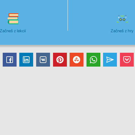
Začneš z lekcií
Začneš z hry