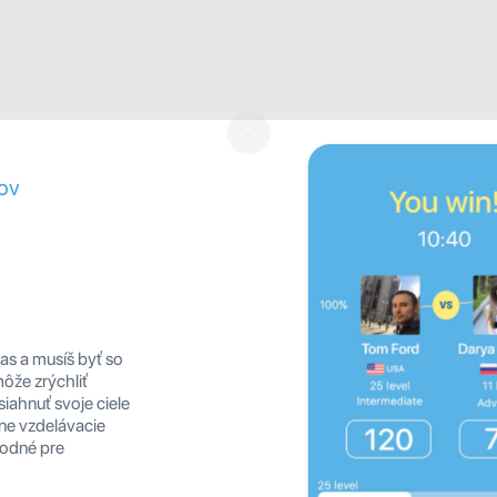
kov
čas a musíš byť so
môže zrýchliť
iahnuť svoje ciele
line vzdelávacie
hodné pre