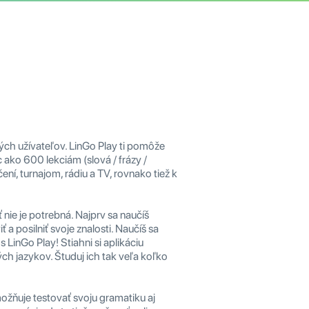
lých užívateľov. LinGo Play ti pomôže
c ako 600 lekciám (slová / frázy /
ní, turnajom, rádiu a TV, rovnako tiež k
nie je potrebná. Najprv sa naučíš
a posilniť svoje znalosti. Naučíš sa
LinGo Play! Stiahni si aplikáciu
ch jazykov. Študuj ich tak veľa koľko
možňuje testovať svoju gramatiku aj