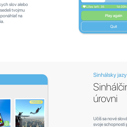
skych slov alebo
 sedeli tvojmu
 ponáhlať na
ia.
Sinhálsky jazy
Sinhálči
úrovni
Učíš sa nové slová
svoje schopnosti 