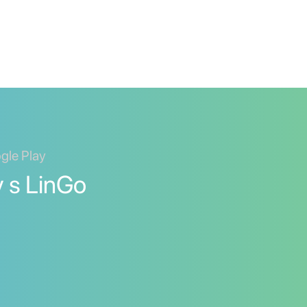
ogle Play
y s LinGo