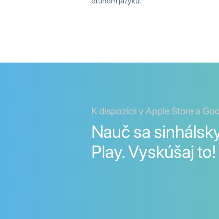
druhom jazyku.
K dispozícii v Apple Store a Go
Nauč sa sinhálsk
Play. Vyskúšaj to!