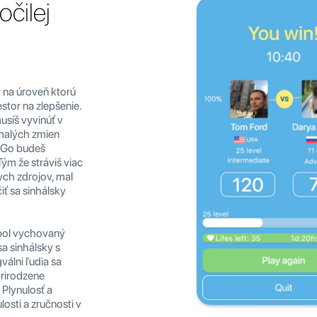
očilej
ý na úroveň ktorú
estor na zlepšenie.
usíš vyvinúť v
 malých zmien
nGo budeš
ým že stráviš viac
ch zdrojov, mal
iť sa sinhálsky
 bol vychovaný
sa sinhálsky s
gválni ľudia sa
 prirodzene
 Plynulosť a
osti a zručnosti v