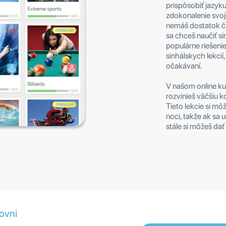
prispôsobiť jazyku
zdokonalenie svoje
nemáš dostatok ča
sa chceš naučiť si
populárne riešenie
sinhálskych lekcií,
očakávaní.
V našom online kur
rozvinieš väčšiu 
Tieto lekcie si m
noci, takže ak sa 
stále si môžeš dať 
rovni