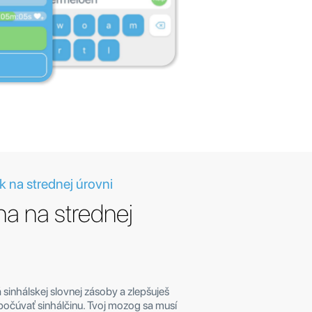
k na strednej úrovni
na na strednej
 sinhálskej slovnej zásoby a zlepšuješ
počúvať sinhálčinu. Tvoj mozog sa musí