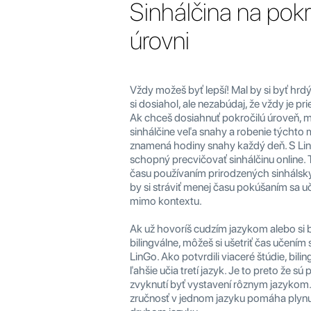
Sinhálčina na pokr
úrovni
Vždy možeš byť lepší! Mal by si byť hrd
si dosiahol, ale nezabúdaj, že vždy je pri
Ak chceš dosiahnuť pokročilú úroveň, m
sinhálčine veľa snahy a robenie týchto
znamená hodiny snahy každý deň. S Li
schopný precvičovať sinhálčinu online. T
času používaním prirodzených sinhálsky
by si stráviť menej času pokúšaním sa uč
mimo kontextu.
Ak už hovoríš cudzím jazykom alebo si
bilingválne, môžeš si ušetriť čas učením 
LinGo. Ako potvrdili viaceré štúdie, bilin
ľahšie učia tretí jazyk. Je to preto že sú
zvyknutí byť vystavení rôznym jazykom.
zručnosť v jednom jazyku pomáha plynul