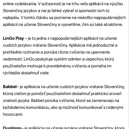
online vzdelávania. V súčasnosti je na trhu veľa aplikácií na výučbu
Slovenčiny jazykov a nie je ľahké vybrať si spomedzi nich tú
najlepšiu. V tomto článku sa pozrieme na niekoľko najpopulárnejších
aplikácií na učenie Slovenčiny a vysvetlíme, čím sú také atraktívne.
LinGo Play
– je to jedna z najpopulárnejších aplikácií na učenie
cudzích jazykov vrátane Slovenčiny. Aplikácia má jednoduché a
prehľadné rozhranie a ponúka rôzne cvičenia na upevnenie
vedomostí. LinGo poskytuje systém odmien a úspechov, ktorý
používateľov motivuje k pravidelnému cvičeniu a pomáha im
rýchlejšie dosiahnuť ciele.
Babbel
– je aplikácia na učenie cudzích jazykov vrátane Slovenčiny,
ktorej cieľom je pomôcť používateľom dosiahnuť praktickú úroveň
znalosti jazyka. Babbel ponúka cvičenia, ktoré sa zameriavajú na
každodennú komunikáciu, ako aj možnosť komunikovať s rodenými
hovorcami.
Duolingo
– je aplikácia na učenie jazykov vrátane Slovenčiny, ktorá