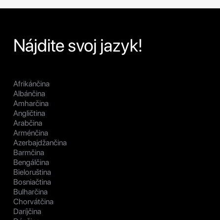
Nájdite svoj jazyk!
Afrikánčina
Albánčina
Amharčina
Angličtina
Arabčina
Arménčina
Azerbajdžančina
Barmčina
Bengálčina
Bieloruština
Bosniačtina
Bulharčina
Chorvátčina
Daríjčina