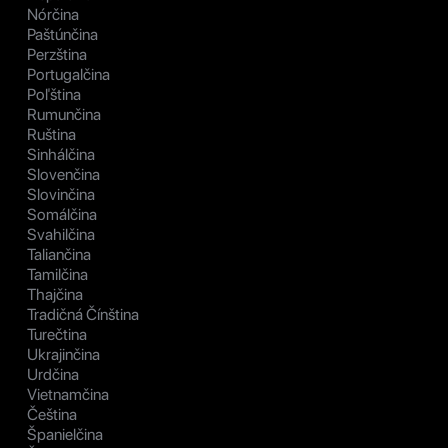
Nórčina
Paštúnčina
Perzština
Portugalčina
Poľština
Rumunčina
Ruština
Sinhálčina
Slovenčina
Slovinčina
Somálčina
Svahilčina
Taliančina
Tamilčina
Thajčina
Tradičná Čínština
Turečtina
Ukrajinčina
Urdčina
Vietnamčina
Čeština
Španielčina