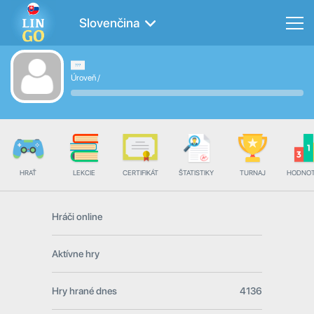
Slovenčina
Úroveň
/
HRAŤ
LEKCIE
CERTIFIKÁT
ŠTATISTIKY
TURNAJ
HODNOT
Hráči online
Aktívne hry
Hry hrané dnes
4136