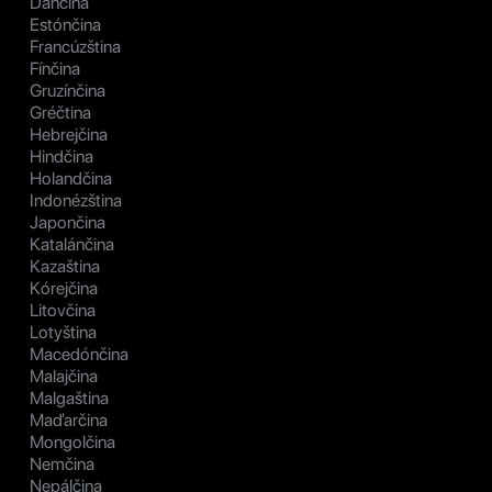
Dánčina
Estónčina
Francúzština
Fínčina
Gruzínčina
Gréčtina
Hebrejčina
Hindčina
Holandčina
Indonézština
Japončina
Katalánčina
Kazaština
Kórejčina
Litovčina
Lotyština
Macedónčina
Malajčina
Malgaština
Maďarčina
Mongolčina
Nemčina
Nepálčina