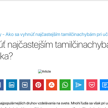
 - Ako sa vyhnúť najčastejším tamilčinachybám pri uč
ť najčastejším tamilčinachyb
yka?
ajpopulárnejších druhov vzdelávania na svete. Mnohí ľudia sa však pri u