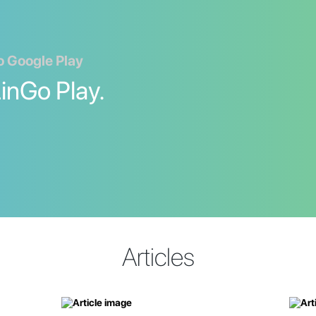
bo Google Play
LinGo Play.
Articles