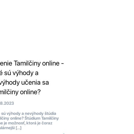
enie Tamilčiny online -
é sú výhody a
výhody učenia sa
milčiny online?
08.2023
 sú výhody a nevýhody štúdia
lčiny online? Štúdium Tamilčiny
ne je možnosť, ktorá je čoraz
lárnejši […]