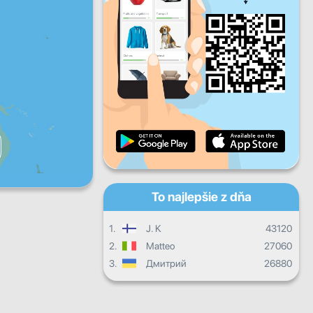
Pi
So
Ne
Denný pokrok
Mesačný pokrok
Certifikát
Celkový postup
To najlepšie z dňa
1.
J. K
43120
2.
Matteo
27060
3.
Дмитрий
26880