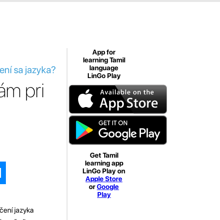
App for
learning Tamil
ení sa jazyka?
language
LinGo Play
ám pri
Get Tamil
learning app
LinGo Play on
Apple Store
or
Google
Play
čení jazyka