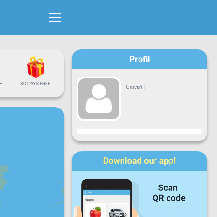
Profil
E
30 DAYS FREE
Úroveň
|
Pokrok
Po
Ut
St
Št