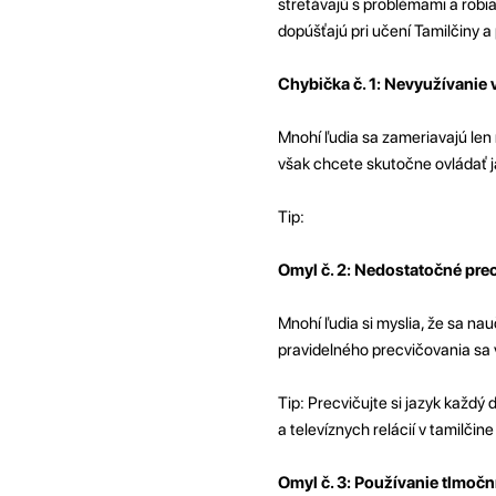
stretávajú s problémami a robia
dopúšťajú pri učení Tamilčiny 
Chybička č. 1: Nevyužívanie
Mnohí ľudia sa zameriavajú len 
však chcete skutočne ovládať jaz
Tip:
Omyl č. 2: Nedostatočné pre
Mnohí ľudia si myslia, že sa nau
pravidelného precvičovania sa 
Tip: Precvičujte si jazyk každ
a televíznych relácií v tamilčine
Omyl č. 3: Používanie tlmočn