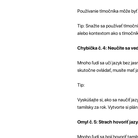
Používanie tlmočníka môže byť 
Tip: Snažte sa používať tlmoční
alebo kontextom ako s tlmočník
Chybička č. 4: Neučíte sa v
Mnoho ľudí sa učí jazyk bez jas
skutočne ovládať, musíte mať ja
Tip:
Vyskúšajte si, ako sa naučiť jaz
tamilsky za rok. Vytvorte si pl
Omyl č. 5: Strach hovoriť ja
Mnoho ľudí sa bojí hovoriť tam