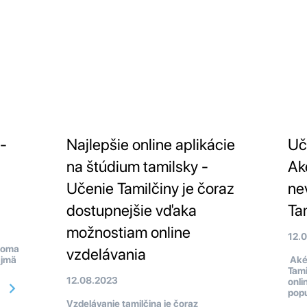
 -
Najlepšie online aplikácie
Uč
na štúdium tamilsky -
Ak
Učenie Tamilčiny je čoraz
ne
dostupnejšie vďaka
Ta
možnostiam online
12.
adoma
vzdelávania
ajmä
Aké
Tami
12.08.2023
onli
popu
Vzdelávanie tamilčina je čoraz