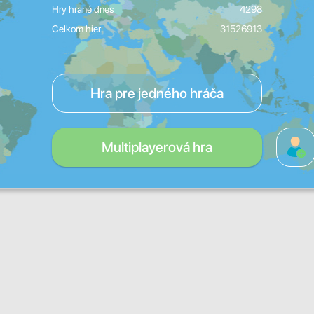
Hry hrané dnes
4298
Celkom hier
31526913
Hra pre jedného hráča
Multiplayerová hra