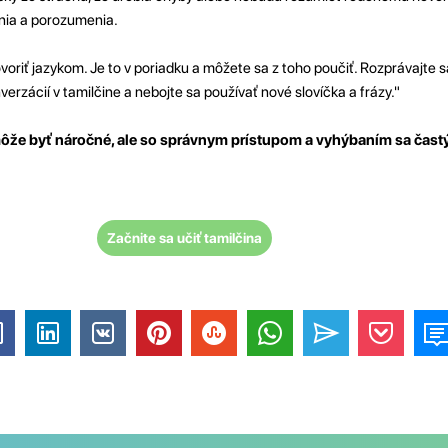
enia a porozumenia.
ovoriť jazykom. Je to v poriadku a môžete sa z toho poučiť. Rozprávajte 
erzácií v tamilčine a nebojte sa používať nové slovíčka a frázy."
môže byť náročné, ale so správnym prístupom a vyhýbaním sa ča
Začnite sa učiť tamilčina