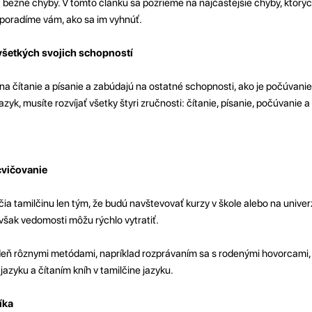
 bežné chyby. V tomto článku sa pozrieme na najčastejšie chyby, ktorýc
a poradíme vám, ako sa im vyhnúť.
 všetkých svojich schopností
na čítanie a písanie a zabúdajú na ostatné schopnosti, ako je počúvanie
yk, musíte rozvíjať všetky štyri zručnosti: čítanie, písanie, počúvanie a
cvičovanie
čia tamilčinu len tým, že budú navštevovať kurzy v škole alebo na univer
však vedomosti môžu rýchlo vytratiť.
ý deň rôznymi metódami, napríklad rozprávaním sa s rodenými hovorcami,
 jazyku a čítaním kníh v tamilčine jazyku.
íka