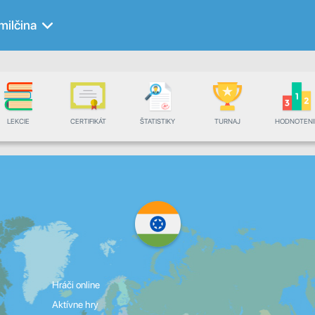
milčina
LEKCIE
CERTIFIKÁT
ŠTATISTIKY
TURNAJ
HODNOTENI
Hráči online
Aktívne hry