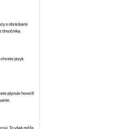
rázy s obrázkami
z tlmočníka.
 chcete jazyk
cete plynulo hovoriť
vanie.
rcovi. To však môže