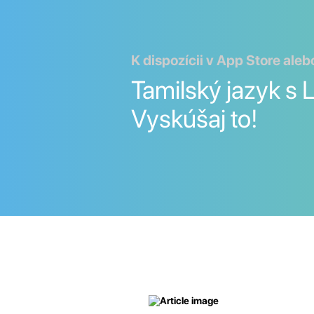
K dispozícii v App Store ale
Tamilský jazyk s 
Vyskúšaj to!