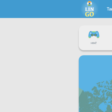
Ta
HRAŤ