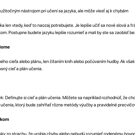
užitočným nástrojom pri učení sa jazyka, ale môže viesť aj k chybám
ka len vtedy, keď to naozaj potrebujete. Je lepšie učiť sa nové slová a f
om. Postupne budete jazyku lepšie rozumieť a mali by ste sa zaobísť be
edome
ného cieľa alebo plánu, len čítaním kníh alebo počúvaním hudby. Ak však
sný cieľ a plán učenia.
yk: Definujte si cieľ a plán učenia. Môžete sa napríklad rozhodnúť, že ch
án učenia, ktorý bude zahŕňať rôzne metódy výučby a pravidelné precvičo
zykom
ilsky zo strachu, že urobia chyby alebo nebudú rozumieť rodenému hovo