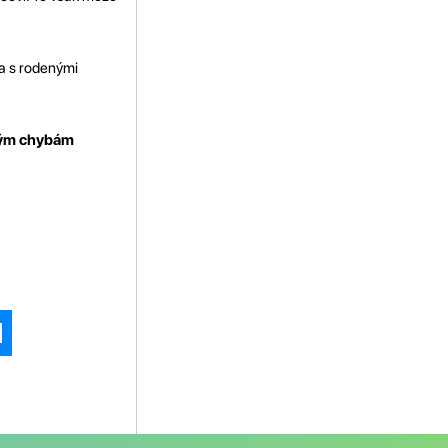
sa s rodenými
stým chybám