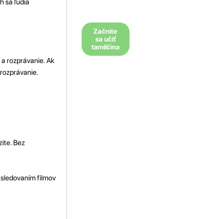
h sa ľudia
Začnite
sa učiť
tamilčina
 a rozprávanie. Ak
 rozprávanie.
zite. Bez
 sledovaním filmov