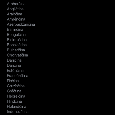
Amharčina
Angličtina
Arabčina
Arménčina
Azerbajdžančina
Barmčina
Bengálčina
Bieloruština
Bosniačtina
Bulharčina
Chorvátčina
Daríjčina
Dánčina
Estónčina
Francúzština
Fínčina
Gruzínčina
Gréčtina
Hebrejčina
Hindčina
Holandčina
Indonézština