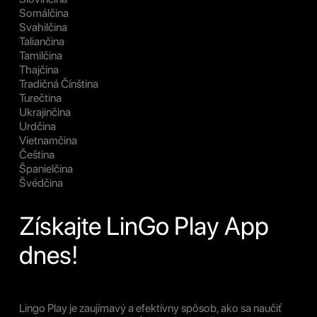
Somálčina
Svahilčina
Taliančina
Tamilčina
Thajčina
Tradičná Čínština
Turečtina
Ukrajinčina
Urdčina
Vietnamčina
Čeština
Španielčina
Švédčina
Získajte LinGo Play App
dnes!
Lingo Play je zaujímavý a efektívny spôsob, ako sa naučiť