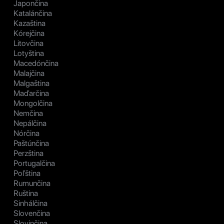
Japončina
Katalánčina
Kazaština
Kórejčina
Litovčina
Lotyština
Macedónčina
Malajčina
Malgaština
Maďarčina
Mongolčina
Nemčina
Nepálčina
Nórčina
Paštúnčina
Perzština
Portugalčina
Poľština
Rumunčina
Ruština
Sinhálčina
Slovenčina
Slovinčina