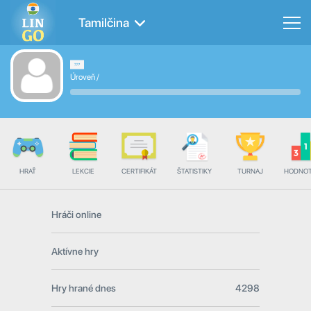
Tamilčina
Úroveň
/
HRAŤ
LEKCIE
CERTIFIKÁT
ŠTATISTIKY
TURNAJ
HODNOT
Hráči online
Aktívne hry
Hry hrané dnes
4298