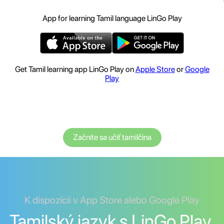
App for learning Tamil language LinGo Play
Get Tamil learning app LinGo Play on
Apple Store
or
Google
Play
Začnite sa učiť tamilčina
K dispozícii v App Store alebo Google Play
Tamilský jazyk s LinGo Play.