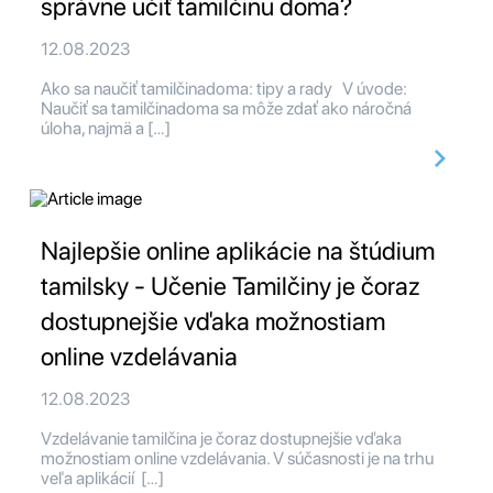
správne učiť tamilčinu doma?
12.08.2023
Ako sa naučiť tamilčinadoma: tipy a rady V úvode:
Naučiť sa tamilčinadoma sa môže zdať ako náročná
úloha, najmä a […]
Najlepšie online aplikácie na štúdium
tamilsky - Učenie Tamilčiny je čoraz
dostupnejšie vďaka možnostiam
online vzdelávania
12.08.2023
Vzdelávanie tamilčina je čoraz dostupnejšie vďaka
možnostiam online vzdelávania. V súčasnosti je na trhu
veľa aplikácií […]