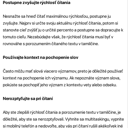
Postupne zvyšujte rýchlosť čítania
Nesnažte sa hneď čítať maximálnou rýchlosťou, postupne ju
zvyšujte. Najprv si určte svoju aktuálnu rýchlosť čítania, potom si
stanovte cieľ zvýšiť ju o určité percento a postupne sa dopracujte k
tomuto cieľu. Nezabúdajte však, že rýchlosť čítania musí byť v
rovnováhe s porozumením čítaného textu v tamilčine.
Používajte kontext na pochopenie slov
Často môžu mať slová viacero významov, preto je dôležité používať
kontext na pochopenie ich významu. Ak nepoznáte význam slova,
pokúste sa pochopiť jeho význam z kontextu vety alebo odseku.
Nerozptyľujte sa pri čítaní
Aby ste zlepšili rýchlosť čítania a porozumenie textu v tamilčine, je
dôležité, aby ste sa nerozptyľovali. Vyhnite sa multitaskingu, vypnite
si mobilný telefón a nedovoľte, aby vás pri čítaní rušili akékoľvek iné