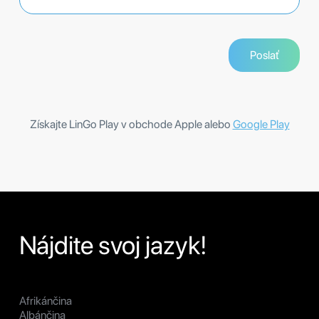
Získajte LinGo Play v obchode Apple alebo
Google Play
Nájdite svoj jazyk!
Afrikánčina
Albánčina