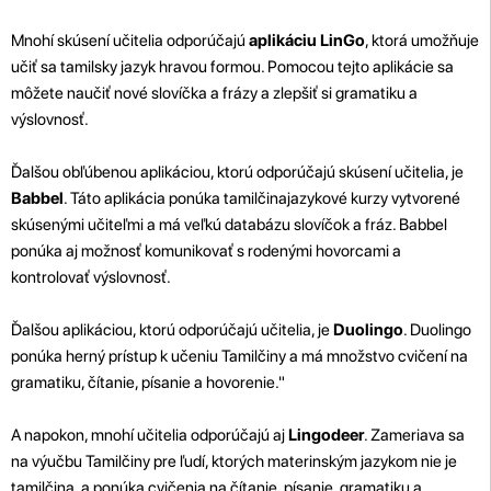
Mnohí skúsení učitelia odporúčajú
aplikáciu LinGo
, ktorá umožňuje
učiť sa tamilsky jazyk hravou formou. Pomocou tejto aplikácie sa
môžete naučiť nové slovíčka a frázy a zlepšiť si gramatiku a
výslovnosť.
Ďalšou obľúbenou aplikáciou, ktorú odporúčajú skúsení učitelia, je
Babbel
. Táto aplikácia ponúka tamilčinajazykové kurzy vytvorené
skúsenými učiteľmi a má veľkú databázu slovíčok a fráz. Babbel
ponúka aj možnosť komunikovať s rodenými hovorcami a
kontrolovať výslovnosť.
Ďalšou aplikáciou, ktorú odporúčajú učitelia, je
Duolingo
. Duolingo
ponúka herný prístup k učeniu Tamilčiny a má množstvo cvičení na
gramatiku, čítanie, písanie a hovorenie."
A napokon, mnohí učitelia odporúčajú aj
Lingodeer
. Zameriava sa
na výučbu Tamilčiny pre ľudí, ktorých materinským jazykom nie je
tamilčina, a ponúka cvičenia na čítanie, písanie, gramatiku a