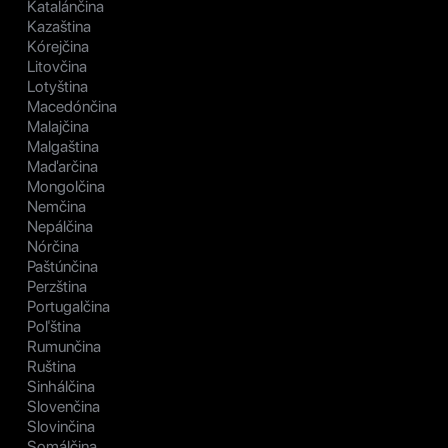
Katalánčina
Kazaština
Kórejčina
Litovčina
Lotyština
Macedónčina
Malajčina
Malgaština
Maďarčina
Mongolčina
Nemčina
Nepálčina
Nórčina
Paštúnčina
Perzština
Portugalčina
Poľština
Rumunčina
Ruština
Sinhálčina
Slovenčina
Slovinčina
Somálčina