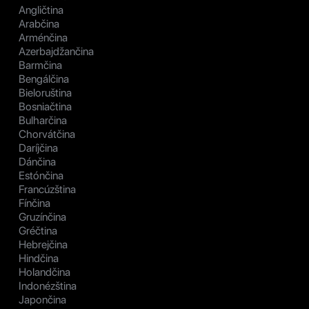
Angličtina
Arabčina
Arménčina
Azerbajdžančina
Barmčina
Bengálčina
Bieloruština
Bosniačtina
Bulharčina
Chorvátčina
Daríjčina
Dánčina
Estónčina
Francúzština
Fínčina
Gruzínčina
Gréčtina
Hebrejčina
Hindčina
Holandčina
Indonézština
Japončina