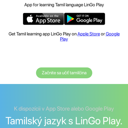
App for learning Tamil language LinGo Play
Get Tamil learning app LinGo Play on
Apple Store
or
Google
Play
Začnite sa učiť tamilčina
K dispozícii v App Store alebo Google Play
Tamilský jazyk s LinGo Play.