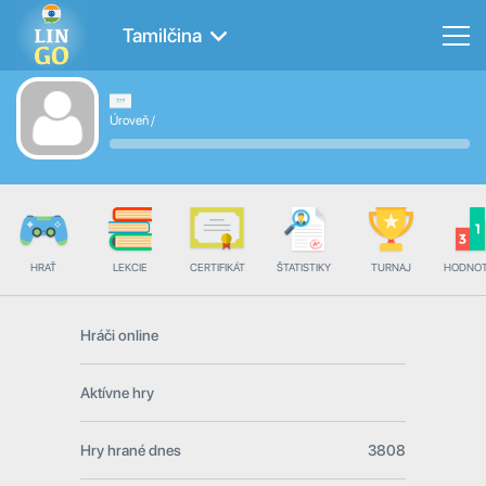
Tamilčina
Úroveň
/
HRAŤ
LEKCIE
CERTIFIKÁT
ŠTATISTIKY
TURNAJ
HODNOT
Hráči online
Aktívne hry
Hry hrané dnes
3808