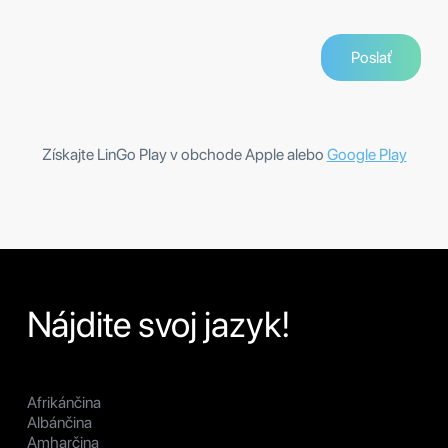
Získajte LinGo Play v obchode Apple alebo
Google Play
Nájdite svoj jazyk!
Afrikánčina
Albánčina
Amharčina