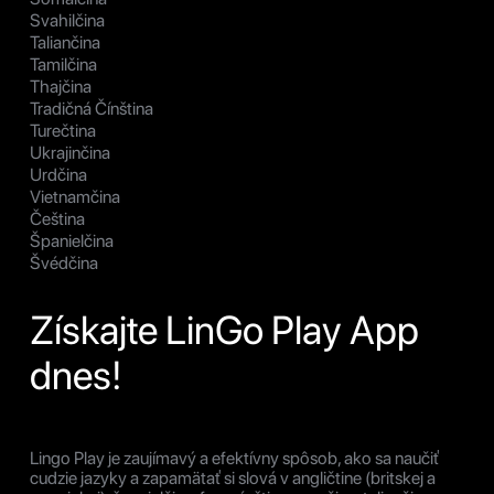
Svahilčina
Taliančina
Tamilčina
Thajčina
Tradičná Čínština
Turečtina
Ukrajinčina
Urdčina
Vietnamčina
Čeština
Španielčina
Švédčina
Získajte LinGo Play App
dnes!
Lingo Play je zaujímavý a efektívny spôsob, ako sa naučiť
cudzie jazyky a zapamätať si slová v angličtine (britskej a