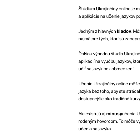
Štúdium Ukrajinčiny online je m
a aplikácie na učenie jazykov 
Jedným z hlavných
kladov
. Mô
najmä pre tých, ktorí sú zanep
Ďalšou výhodou štúdia Ukrajinč
aplikácií na výučbu jazykov, k
učiť sa jazyk bez obmedzení.
Učenie Ukrajinčiny online mô
jazyka bez toho, aby ste stráca
dostupnejšie ako tradičné kurzy
Ale existujú aj
minusy
učenia Uk
rodeným hovorcom. To môže výra
učenia sa jazyka.