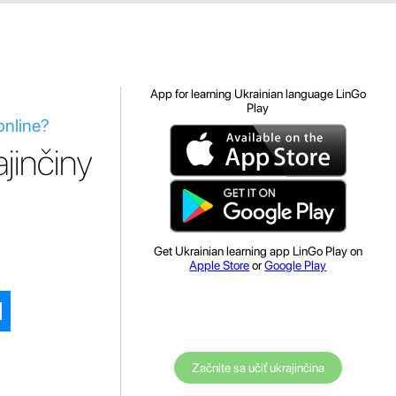
App for learning Ukrainian language LinGo
Play
online?
jinčiny
Get Ukrainian learning app LinGo Play on
Apple Store
or
Google Play
Začnite sa učiť ukrajinčina