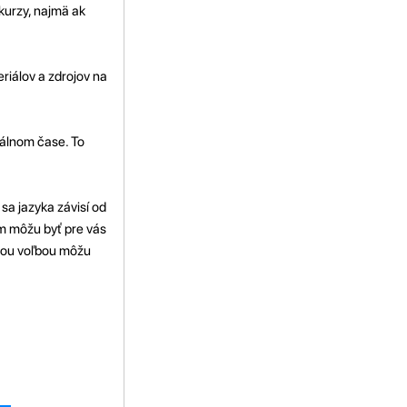
kurzy, najmä ak
eriálov a zdrojov na
eálnom čase. To
sa jazyka závisí od
om môžu byť pre vás
jšou voľbou môžu