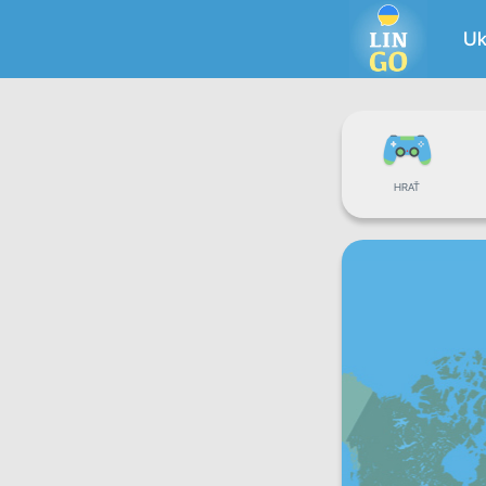
Uk
HRAŤ