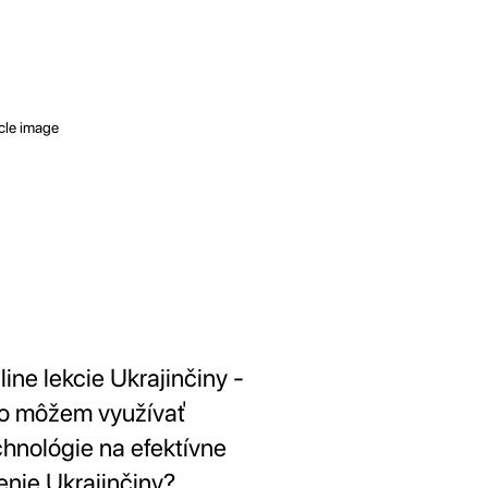
line lekcie Ukrajinčiny -
o môžem využívať
chnológie na efektívne
enie Ukrajinčiny?