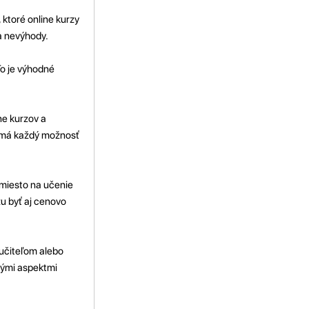
 ktoré online kurzy
a nevýhody.
To je výhodné
ne kurzov a
u má každý možnosť
 miesto na učenie
žu byť aj cenovo
 učiteľom alebo
tými aspektmi