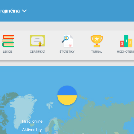
rajinčina
LEKCIE
CERTIFIKÁT
ŠTATISTIKY
TURNAJ
HODNOTENI
Hráči online
Aktívne hry