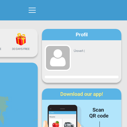
Profil
E
30 DAYS FREE
Úroveň
|
Pokrok
Po
Ut
St
Št