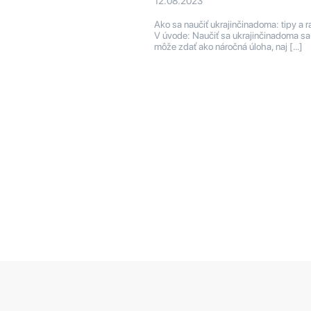
12.08.2023
Ako sa naučiť ukrajinčinadoma: tipy a 
V úvode: Naučiť sa ukrajinčinadoma sa
môže zdať ako náročná úloha, naj […]