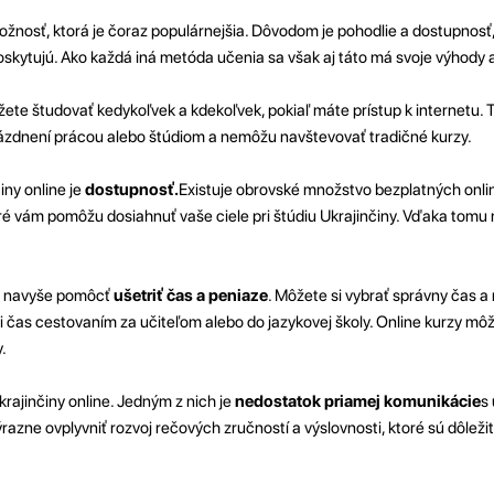
ožnosť, ktorá je čoraz populárnejšia. Dôvodom je pohodlie a dostupnosť,
poskytujú. Ako každá iná metóda učenia sa však aj táto má svoje výhody 
žete študovať kedykoľvek a kdekoľvek, pokiaľ máte prístup k internetu. 
rázdnení prácou alebo štúdiom a nemôžu navštevovať tradičné kurzy.
iny online je
dostupnosť.
Existuje obrovské množstvo bezplatných onli
toré vám pomôžu dosiahnuť vaše ciele pri štúdiu Ukrajinčiny. Vďaka tom
že navyše pomôcť
ušetriť čas a peniaze
. Môžete si vybrať správny čas a
li čas cestovaním za učiteľom alebo do jazykovej školy. Online kurzy mô
.
rajinčiny online. Jedným z nich je
nedostatok priamej komunikácie
s
zne ovplyvniť rozvoj rečových zručností a výslovnosti, ktoré sú dôleži