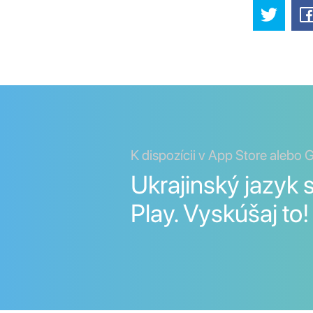
K dispozícii v App Store alebo 
Ukrajinský jazyk 
Play. Vyskúšaj to!