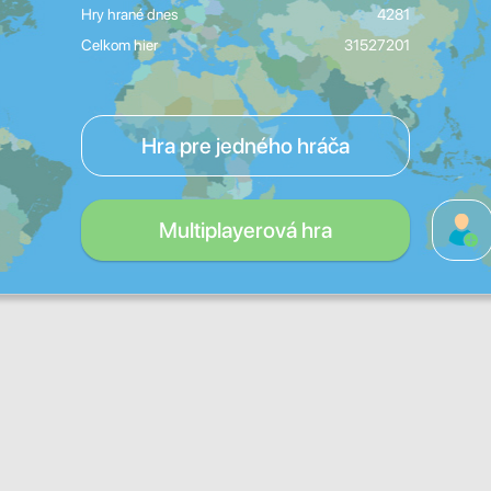
Hry hrané dnes
4281
Celkom hier
31527201
Hra pre jedného hráča
Multiplayerová hra