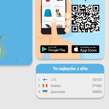
Pi
So
Ne
Denný pokrok
Mesačný pokrok
Certifikát
Celkový postup
To najlepšie z dňa
1.
J. K
43120
2.
Matteo
27060
3.
Дмитрий
26880