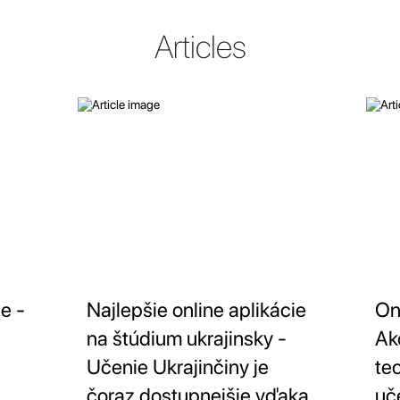
Articles
e -
Najlepšie online aplikácie
On
na štúdium ukrajinsky -
Ak
Učenie Ukrajinčiny je
te
čoraz dostupnejšie vďaka
uč