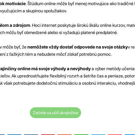
ok motivácie
. Štúdium online môže byť menej motivujúce ako tradičné 
 vyučujúcim a skupinou spolužiakov.
álom a zdrojom
. Hoci internet poskytuje širokú škálu online kurzov, mat
 nich môžu byť obmedzené alebo si vyžadujú platené predplatné.
v môže byť, že
nemôžete vždy dostať odpovede na svoje otázky
v r
ení z ťažkých tém a nebudete môcť získať potrebnú pomoc.
ajinčiny online má svoje výhody a nevýhody
a výber metódy učenia 
ieľov. Ak uprednostňujete flexibilný rozvrh a šetríte čas a peniaze, pot
 Ak však potrebujete dodatočnú stimuláciu a osobnú interakciu, vhodne
Začnite sa učiť ukrajinčina