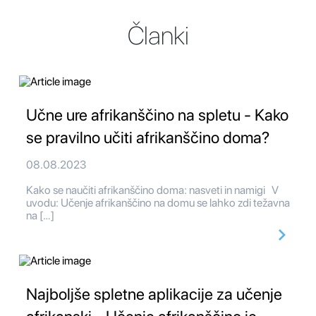
Članki
Učne ure afrikanščino na spletu - Kako
se pravilno učiti afrikanščino doma?
08.08.2023
Kako se naučiti afrikanščino doma: nasveti in namigi V
uvodu: Učenje afrikanščino na domu se lahko zdi težavna
na […]
Najboljše spletne aplikacije za učenje