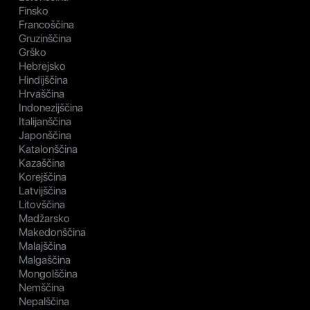
Finsko
Francoščina
Gruzinščina
Grško
Hebrejsko
Hindijščina
Hrvaščina
Indonezijščina
Italijanščina
Japonščina
Katalonščina
Kazaščina
Korejščina
Latvijščina
Litovščina
Madžarsko
Makedonščina
Malajščina
Malgaščina
Mongolščina
Nemščina
Nepalščina