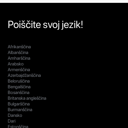
Poiščite svoj jezik!
Afrikanščina
Albanščina
Amharščina
Arabsko
Armenščina
Azerbajdžanščina
Beloruščina
Bengalščina
Bosanščina
Britanska angleščina
Bulgarščina
Burmanščina
Dansko
Dari
Estonščina