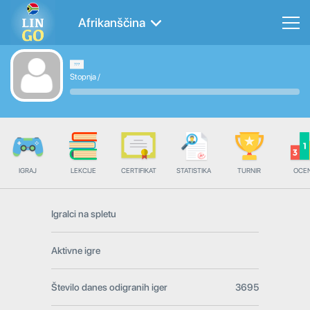
Afrikanščina
Stopnja
/
IGRAJ
LEKCIJE
CERTIFIKAT
STATISTIKA
TURNIR
OCE
Igralci na spletu
Aktivne igre
Število danes odigranih iger
3695