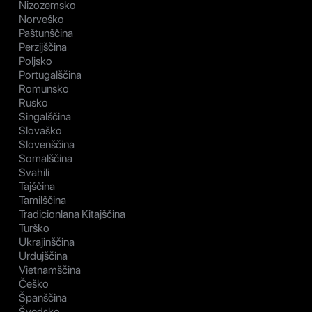
Nizozemsko
Norveško
Paštunščina
Perzijščina
Poljsko
Portugalščina
Romunsko
Rusko
Singalščina
Slovaško
Slovenščina
Somalščina
Svahili
Tajščina
Tamilščina
Tradicionlana Kitajščina
Turško
Ukrajinščina
Urdujščina
Vietnamščina
Češko
Španščina
Švedsko