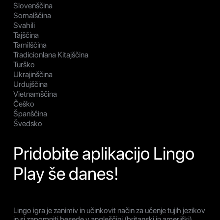
Slovenščina
Somalščina
Svahili
Tajščina
Tamilščina
Tradicionlana Kitajščina
Turško
Ukrajinščina
Urdujščina
Vietnamščina
Češko
Španščina
Švedsko
Pridobite aplikacijo Lingo
Play še danes!
Lingo igra je zanimiv in učinkovit način za učenje tujih jezikov
in si zapomniti besede v angleščini (britanski in ameriški),