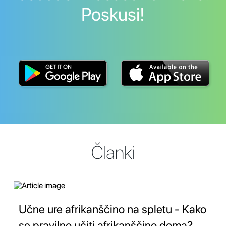
Poskusi!
Članki
Učne ure afrikanščino na spletu - Kako
se pravilno učiti afrikanščino doma?