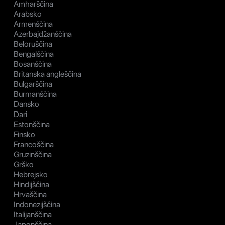
Amharščina
Arabsko
Armenščina
Azerbajdžanščina
Beloruščina
Bengalščina
Bosanščina
Britanska angleščina
Bulgarščina
Burmanščina
Dansko
Dari
Estonščina
Finsko
Francoščina
Gruzinščina
Grško
Hebrejsko
Hindijščina
Hrvaščina
Indonezijščina
Italijanščina
Japonščina