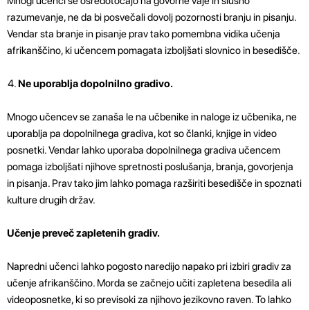
Mnogi učenci se osredotočajo na govorne vaje in slušno
razumevanje, ne da bi posvečali dovolj pozornosti branju in pisanju.
Vendar sta branje in pisanje prav tako pomembna vidika učenja
afrikanščino, ki učencem pomagata izboljšati slovnico in besedišče.
Ne uporablja dopolnilno gradivo.
Mnogo učencev se zanaša le na učbenike in naloge iz učbenika, ne
uporablja pa dopolnilnega gradiva, kot so članki, knjige in video
posnetki. Vendar lahko uporaba dopolnilnega gradiva učencem
pomaga izboljšati njihove spretnosti poslušanja, branja, govorjenja
in pisanja. Prav tako jim lahko pomaga razširiti besedišče in spoznati
kulture drugih držav.
Učenje preveč zapletenih gradiv.
Napredni učenci lahko pogosto naredijo napako pri izbiri gradiv za
učenje afrikanščino. Morda se začnejo učiti zapletena besedila ali
videoposnetke, ki so previsoki za njihovo jezikovno raven. To lahko