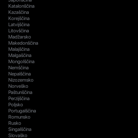
Katalonščina
Kazaščina
Korejščina
Latvijščina
Litovščina
Madžarsko
Makedonščina
Malajščina
Malgaščina
Mongolščina
Nemščina
Nepalščina
Nizozemsko
Norveško
Paštunščina
Perzijščina
Poljsko
Portugalščina
Romunsko
Rusko
Singalščina
Slovaško