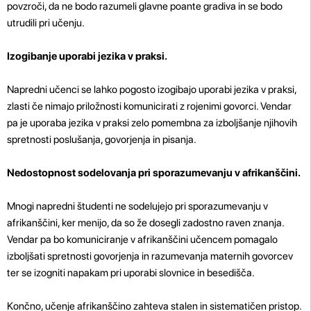
povzroči, da ne bodo razumeli glavne poante gradiva in se bodo
utrudili pri učenju.
Izogibanje uporabi jezika v praksi.
Napredni učenci se lahko pogosto izogibajo uporabi jezika v praksi,
zlasti če nimajo priložnosti komunicirati z rojenimi govorci. Vendar
pa je uporaba jezika v praksi zelo pomembna za izboljšanje njihovih
spretnosti poslušanja, govorjenja in pisanja.
Nedostopnost sodelovanja pri sporazumevanju v afrikanščini.
Mnogi napredni študenti ne sodelujejo pri sporazumevanju v
afrikanščini, ker menijo, da so že dosegli zadostno raven znanja.
Vendar pa bo komuniciranje v afrikanščini učencem pomagalo
izboljšati spretnosti govorjenja in razumevanja maternih govorcev
ter se izogniti napakam pri uporabi slovnice in besedišča.
Končno, učenje afrikanščino zahteva stalen in sistematičen pristop.