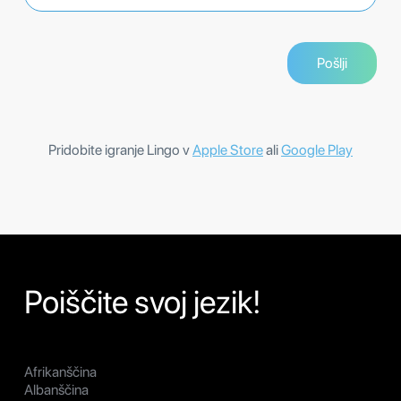
Pridobite igranje Lingo v
Apple Store
ali
Google Play
Poiščite svoj jezik!
Afrikanščina
Albanščina