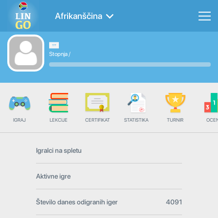
Afrikanščina
Stopnja
/
IGRAJ
LEKCIJE
CERTIFIKAT
STATISTIKA
TURNIR
OCE
Igralci na spletu
Aktivne igre
Število danes odigranih iger
4091