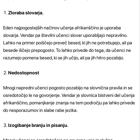
Zloraba slovarja.
Eden najpogostejših načinov učenja afrikanščino je uporaba
slovarja. Vendar pa številni učenci slovar uporabljajo nepravilno.
Lahko na primer poiščejo preveč besed, ki jih ne potrebujejo, ali pa
besede iščejo prepogosto. To lahko privede do tega, da učenci ne
razumejo pomena besed, ki se jih učijo, ali pa jih hitro pozabijo.
Nedostopnost
Mnogi napredni učenci pogosto pozabijo na slovnična pravila in se
osredotočijo le na govorjenje. Vendar je slovnica bistveni del učenja
afrikanščino, pomanjkanje znanja na tem področju pa lahko privede
do nesporazumov in slabe rabe jezika.
Izogibanje branju in pisanju.